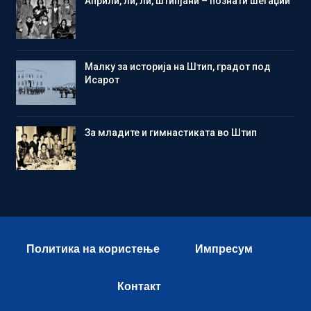
Aприли, ли, ли, штипјани – познати шегаџии
Малку за историја на Штип, градот под
Исарот
Зa младите и гимнастиката во Штип
Политика на користење
Импресум
Контакт