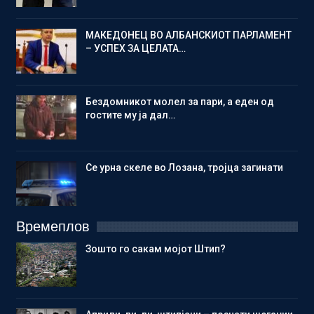
МАКЕДОНЕЦ ВО АЛБАНСКИОТ ПАРЛАМЕНТ
– УСПЕХ ЗА ЦЕЛАТА…
Бездомникот молел за пари, а еден од
гостите му ја дал…
Се урна скеле во Лозана, тројца загинати
Времеплов
Зошто го сакам мојот Штип?