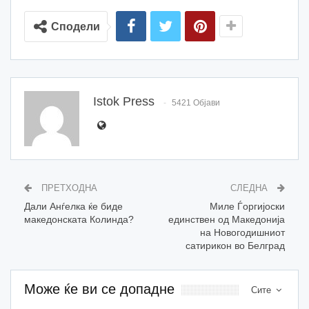
Сподели
Istok Press
5421 Објави
ПРЕТХОДНА
СЛЕДНА
Дали Анѓелка ќе биде
Миле Ѓоргијоски
македонската Колинда?
единствен од Македонија
на Новогодишниот
сатирикон во Белград
Може ќе ви се допадне
Сите