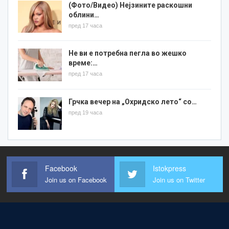
(Фото/Видео) Нејзините раскошни
облини…
пред 17 часа
Не ви е потребна пегла во жешко
време:…
пред 17 часа
Грчка вечер на „Охридско лето“ со…
пред 19 часа
Facebook
Istokpress
Join us on Facebook
Join us on Twitter