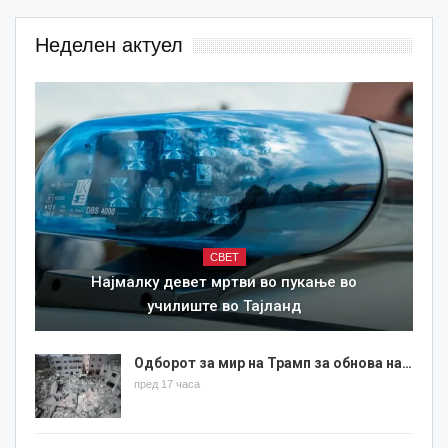
Неделен актуел
СВЕТ
Најмалку девет мртви во пукање во
училиште во Тајланд
Одборот за мир на Трамп за обнова на…
пред 17 часа