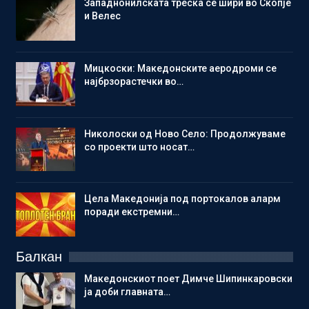
Западнонилската треска се шири во Скопје
и Велес
Мицкоски: Македонските аеродроми се
најбрзорастечки во…
Николоски од Ново Село: Продолжуваме
со проекти што носат…
Цела Македонија под портокалов аларм
поради екстремни…
Балкан
Македонскиот поет Димче Шипинкаровски
ја доби главната…