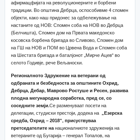
афирмацфијата на револуционерните и борбени
традиции. Во општина Дебрца, оспособивме 4 спомен
објекти, како наш придонес за одбележување на
настаните од НОВ: Спомен соба на НОВ во Дебрца
(Белчишта), Спомен дом на Првата македонско
косовска борбена бригада во Сливово, Спомен дом
на ГШ на НОВ и ПОМ во Црвена Вода и Спомен соба
на Шестата бригада и баталјонот „Мирче Ацев“ во
селото Годивје, рече Вељаноски.
Регионалното
Здружение на ветерани од
одбраната и безбедноста
за општините Охрид,
Дебрца, Дебар, Маврово Ростуше и Ресен, развива
плодна мегународна соработка, пред се, со
соседните земји.
Се разменуваат посети на
делегации, студиски престоји, додека на
„Езерска
средба, Охрид – 2018“
, присуствуваа
претседателите на
националниоте здруженија на
ветераните од Бугарија – генерал Топалов, на