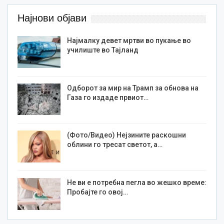
Најнови објави
Најмалку девет мртви во пукање во
училиште во Тајланд
Одборот за мир на Трамп за обнова на
Газа го издаде првиот…
(Фото/Видео) Нејзините раскошни
облини го тресат светот, а…
Не ви е потребна пегла во жешко време:
Пробајте го овој…