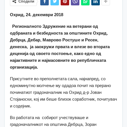
Сподели
Охрид, 24.
декември
2018
Регионалното
Здружение на ветерани од
одбраната и безбедноста
за општините Охрид,
Дебрца, Дебар, Маврово Ростуше и Ресен,
денеска, ја заокружи првата и влезе во втората
деценија од своето постоење, како едно од
најактивните и најмасовните во републичката
организација.
Присутните во преполнетата сала, најнапред, со
едноминутно молчење му одадоа почит на прерано
починатиот градоначалник на Охрид д-р Јован
Стојаноски, кој им беше близок соработник, почитувач
и содејник.
Во работата на собирот учествуваше и
градоначалникот на општина Дебрца, Зоран