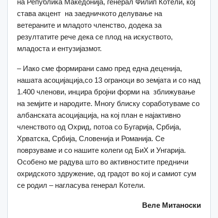
на Република Македонија, генерал Филип Котели, кој
става акцент на заедничкото делување на
ветераните и младото членство, додека за
резултатите рече дека се плод на искуството,
младоста и ентузијазмот.
– Иако сме формирани само пред една деценија,
нашата асоцијација,со 13 ограноци во земјата и со над
1.400 членови, инцира бројни форми на зближување
на земјите и народите. Многу блиску соработуваме со
албанската асоцијација, на кој план е најактивно
членството од Охрид, потоа со Бугарија, Србија,
Хрватска, Србија, Словенија и Романија. Се
поврзуваме и со нашите колеги од БиХ и Унгарија.
Особено ме радува што во активностите предничи
охридското здружение, од градот во кој и самиот сум
се родил – нагласува генерал Котели.
Веле Митаноски