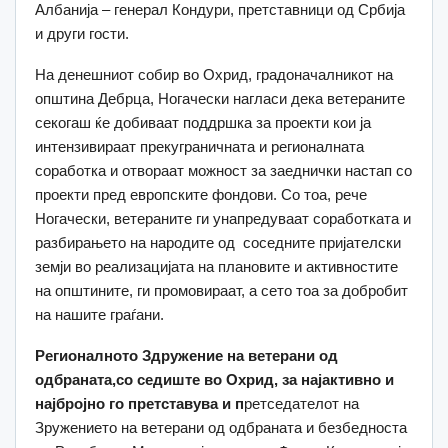
Албанија – генерал Кондури, претставници од Србија
и други гости.
На денешниот собир во Охрид, градоначалникот на
општина Дебрца, Ногачески нагласи дека ветераните
секогаш ќе добиваат поддршка за проекти кои ја
интензивираат прекуграничната и регионалната
соработка и отвораат можност за заеднички настап со
проекти пред европските фондови. Со тоа, рече
Ногачески, ветераните ги унапредуваат соработката и
разбирањето на народите од соседните пријателски
земји во реализацијата на плановите и активностите
на општините, ги промовираат, а сето тоа за добробит
на нашите граѓани.
Регионалното
Здружение на ветерани од
одбраната
,со седиште во Охрид, за најактивно и
најбројно го претставува и п
ретседателот на
Зружението на ветерани од одбраната и безбедноста