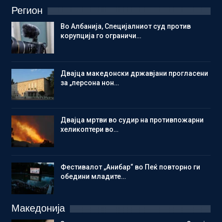
Регион
Во Албанија, Специјалниот суд против
корупција го ограничи…
Двајца македонски државјани прогласени
за „персона нон…
Двајца мртви во судир на противпожарни
хеликоптери во…
Фестивалот „Анибар“ во Пеќ повторно ги
обедини младите…
Македонија