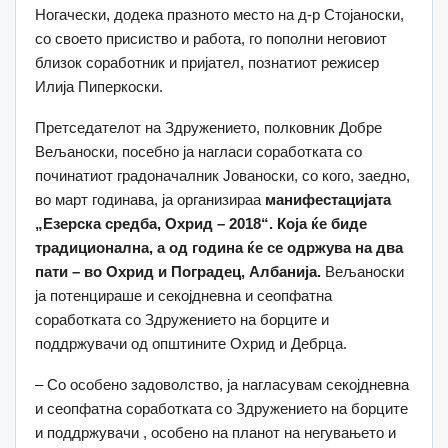
Ногачески, додека празното место на д-р Стојаноски,
со своето присиство и работа, го пополни неговиот
близок соработник и пријател, познатиот режисер
Илија Пиперкоски.
Претседателот на Здружението, полковник Добре
Вељаноски, посебно ја нагласи соработката со
починатиот градоначалник Јованоски, со кого, заедно,
во март годинава, ја организираа
манифестацијата
„Езерска средба, Охрид – 2018“.
Која ќе биде
традиционална, а од година ќе се одржува на два
пати – во Охрид и Поградец, Албанија.
Вељаноски
ја потенцираше и секојдневна и сеопфатна
соработката со Здружението на борците и
поддржувачи од општините Охрид и Дебрца.
– Со особено задоволство, ја нагласувам секојдневна
и сеопфатна соработката со Здружението на борците
и поддржувачи , особено на планот на негувањето и