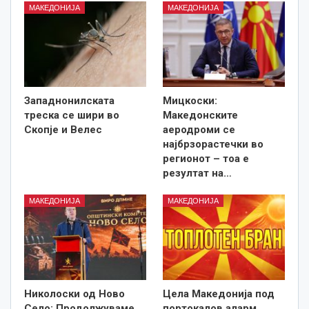
МАКЕДОНИЈА
МАКЕДОНИЈА
Западнонилската
Мицкоски:
треска се шири во
Македонските
Скопје и Велес
аеродроми се
најбрзорастечки во
регионот – тоа е
резултат на…
МАКЕДОНИЈА
МАКЕДОНИЈА
Николоски од Ново
Цела Македонија под
Село: Продолжуваме
портокалов аларм