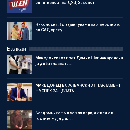
сопственост на ДУИ, Законот…
Николоски: Го зајакнуваме партнерството
со САД преку…
Балкан
Македонскиот поет Димче Шипинкаровски
ја доби главната…
МАКЕДОНЕЦ ВО АЛБАНСКИОТ ПАРЛАМЕНТ
– УСПЕХ ЗА ЦЕЛАТА…
Бездомникот молел за пари, а еден од
гостите му ја дал…