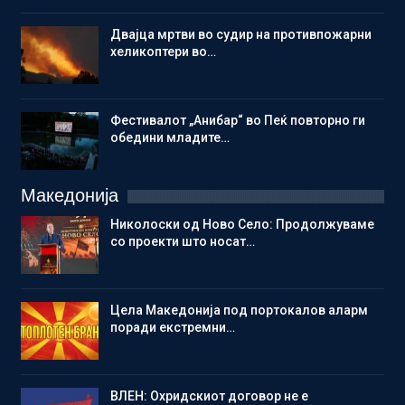
Двајца мртви во судир на противпожарни
хеликоптери во…
Фестивалот „Анибар“ во Пеќ повторно ги
обедини младите…
Македонија
Николоски од Ново Село: Продолжуваме
со проекти што носат…
Цела Македонија под портокалов аларм
поради екстремни…
ВЛЕН: Охридскиот договор не е