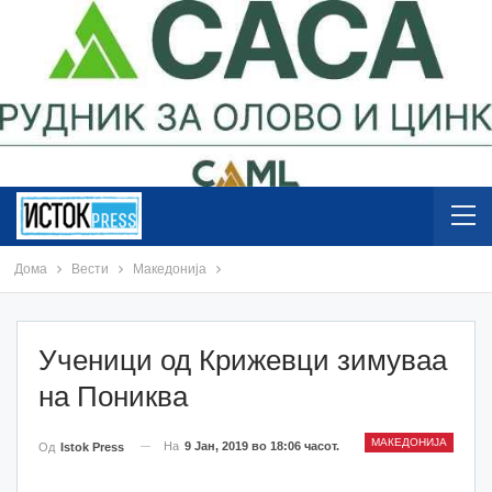
Дома
Вести
Македонија
Ученици од Крижевци зимуваа
на Пониква
МАКЕДОНИЈА
На
9 Јан, 2019 во 18:06 часот.
Од
Istok Press