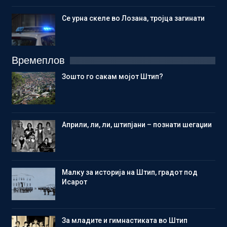
Се урна скеле во Лозана, тројца загинати
Времеплов
Зошто го сакам мојот Штип?
Aприли, ли, ли, штипјани – познати шегаџии
Малку за историја на Штип, градот под
Исарот
Зa младите и гимнастиката во Штип