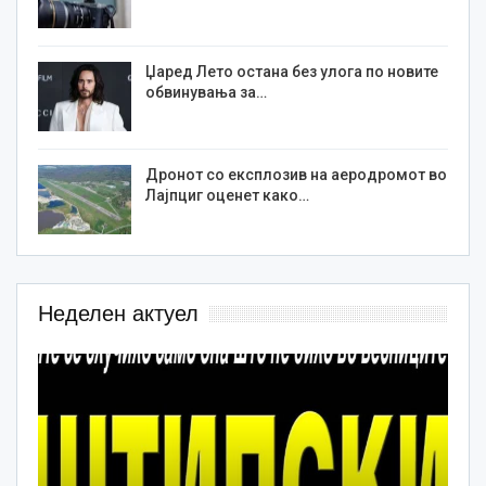
Џаред Лето остана без улога по новите
обвинувања за…
Дронот со експлозив на аеродромот во
Лајпциг оценет како…
Неделен актуел