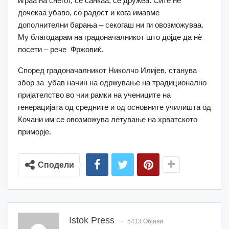
играа на снегот, се санкаа, се дружеа. Сите нè
дочекаа убаво, со радост и кога имавме
дополнителни барања – секогаш ни ги овозможуваа.
Му благодарам на градоначалникот што дојде да нè
посети – рече Фржовиќ.
Според градоначалникот Николчо Илијев, станува
збор за убав начин на одржување на традиционално
пријателство во чии рамки на учениците на
генерацијата од средните и од основните училишта од
Кочани им се овозможува летување на хрватското
приморје.
Сподели
Istok Press
5413 Објави