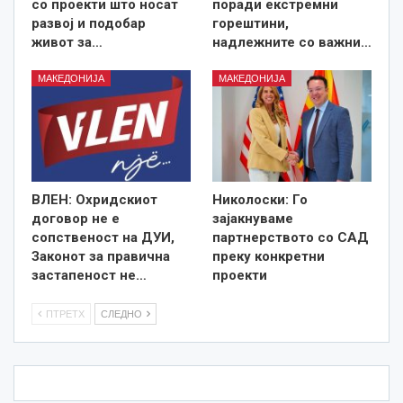
со проекти што носат
поради екстремни
развој и подобар
горештини,
живот за…
надлежните со важни…
МАКЕДОНИЈА
МАКЕДОНИЈА
ВЛЕН: Охридскиот
Николоски: Го
договор не е
зајакнуваме
сопственост на ДУИ,
партнерството со САД
Законот за правична
преку конкретни
застапеност не…
проекти
ПТРЕТХ
СЛЕДНО