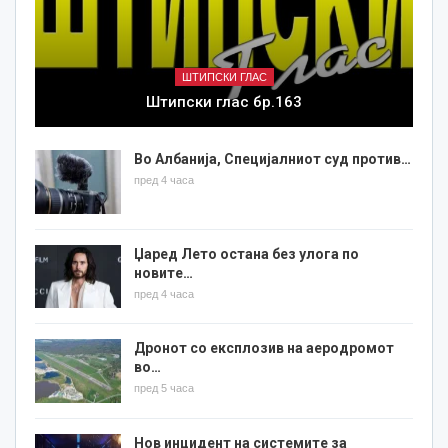
ШТИПСКИ ГЛАС
Штипски глас бр.163
Во Албанија, Специјалниот суд против…
пред 4 часа
Џаред Лето остана без улога по
новите…
пред 4 часа
Дронот со експлозив на аеродромот
во…
пред 5 часа
Нов инцидент на системите за