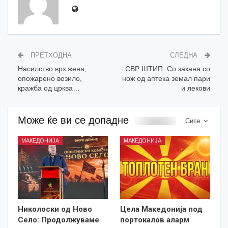
ПРЕТХОДНА
СЛЕДНА
Насилство врз жена,
СВР ШТИП: Со закана со
опожарено возило,
нож од аптека земал пари
кражба од црква…
и лекови
Може ќе ви се допадне
Сите
МАКЕДОНИЈА
МАКЕДОНИЈА
Николоски од Ново
Цела Македонија под
Село: Продолжуваме
портокалов аларм