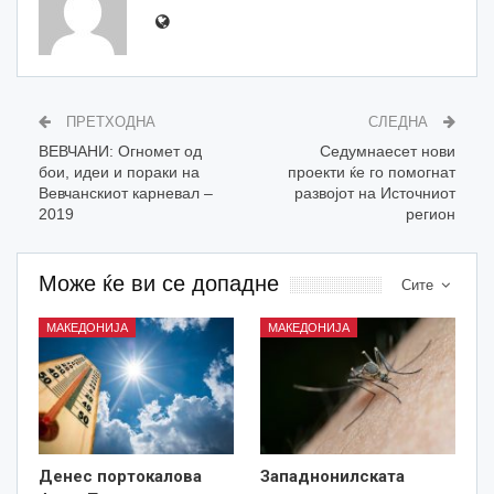
ПРЕТХОДНА
СЛЕДНА
ВЕВЧАНИ: Огномет од
Седумнаесет нови
бои, идеи и пораки на
проекти ќе го помогнат
Вевчанскиот карневал –
развојот на Источниот
2019
регион
Може ќе ви се допадне
Сите
МАКЕДОНИЈА
МАКЕДОНИЈА
Денес портокалова
Западнонилската