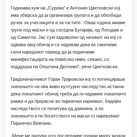
Годинава кум на „Сурова“ е Антонио Цветковски кој
има обврска да ја организира групата и да обезбеди
ручек за учесниците и за гостите. -Оваа година имаме
групи под маски и од соседна Бугарија, од Логодаж и
од Симитли. Јас сум задоволен од начинот на кој се
одвива овој обичај и се надевам дека ќе смогнеме
сили наредниот период да ја подигнеме
манифестацијата на повисоко ниво, секако, со
поддршка на Општина Делчево“, рече Цветковски.
Градоначалникот Горан Трајковски кој го потенцираше
значењето на ова живо културно наследство истакна
дека локалниот обичај треба да ги надмине локалните
рамки и да прерасне во пијанечки карневал, бидејќи
наследството се почитува од дамнина, а по
значењето и по богатството на маски го нарекуваат
Пијанечко Вевчани.
-Мене ме радува што последниве години многу млади