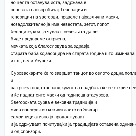
но целта останува иста, задржана е
основата наовој обичај. Генерации и
генерации на ѕвегорци, правеле најразлични маски,
нозадолжително ја има невестата, зетот, попот,
белаците, кои ја чуваат невестата да не
биде предвреме откриена,
мечката која благословува за здравје,
старата баба којаасоцира на старата година што изминала
и сл., вели Узунски.
Суроваскарите ќе го завршат танцот во селото доцна попл
и
на трпеза подготвенаод кумот на свадбата ќе се открие не
и ќе паднат сите маски од годинешнатасурова.
Ѕвегорската сурва е вековна традиција и
живо наследство кое жителите на Ѕвегор
самоиницијативно ја продолжуваат
и ја одржуваат почитувајќи ја традицијата оставена одни
и од спонзори.