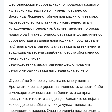
што Ѕвегорските суроваскари го продолжија живото
културно наследство во Пијанец поврзано со
Василица. Локалниот обичај под маски или театарот
на отворено во кој главните ликови, невестата и
младоженецот, белаците, бабите, мечките, го бркаа
лошото од Пијанец, благословувајќи ги домаќините со
сурова-млада и здрава нова година и прославувајќи
ја Старата нова година. Зачувувајќи ја автентичната
традиција на весела свадбена поворка збогатена со
многу нови ликови,
седумдесетина маски годинава дефилираа низ
селото не одминувајќи ниту една куќа во него.
„Сурова“ во Ѕвегор е уникатна по многу нешта.
Еротските игри асоцираат на плодноста, старите баби
и мечкарите им помагаат на болните, а се црнат
присутните и гостите за здравје. Белаците се војска
кои со дрвени сабји и пушки ја чуваат невестата
предвреме откриена. Оваа традиција постои одамна