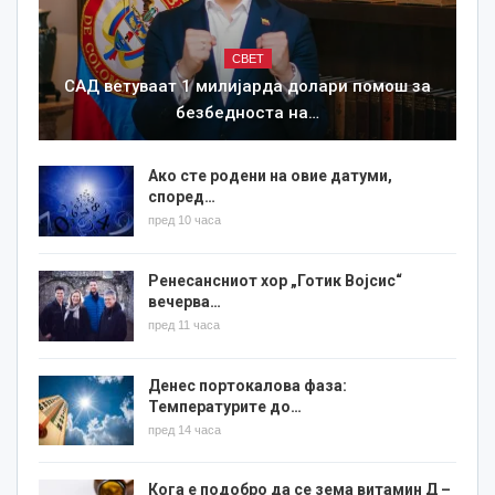
СВЕТ
САД ветуваат 1 милијарда долари помош за
безбедноста на…
Ако сте родени на овие датуми,
според…
пред 10 часа
Ренесансниот хор „Готик Војсис“
вечерва…
пред 11 часа
Денес портокалова фаза:
Температурите до…
пред 14 часа
Кога е подобро да се зема витамин Д –