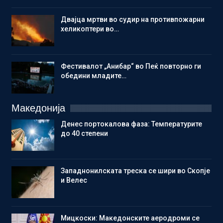
Двајца мртви во судир на противпожарни
хеликоптери во…
Фестивалот „Анибар“ во Пеќ повторно ги
обедини младите…
Македонија
Денес портокалова фаза: Температурите
до 40 степени
Западнонилската треска се шири во Скопје
и Велес
Мицкоски: Македонските аеродроми се