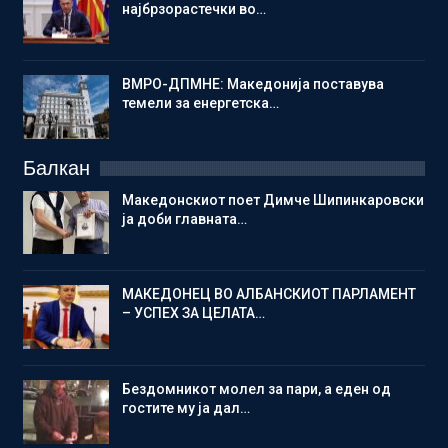
најбрзорастечки во…
ВМРО-ДПМНЕ: Македонија поставува
темели за енергетска…
Балкан
Македонскиот поет Димче Шипинкаровски
ја доби главната…
МАКЕДОНЕЦ ВО АЛБАНСКИОТ ПАРЛАМЕНТ
– УСПЕХ ЗА ЦЕЛАТА…
Бездомникот молел за пари, а еден од
гостите му ја дал…