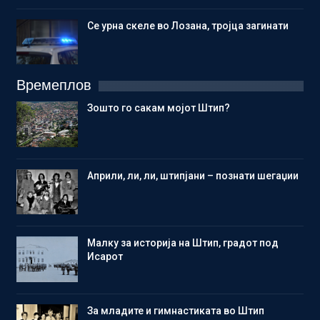
Се урна скеле во Лозана, тројца загинати
Времеплов
Зошто го сакам мојот Штип?
Aприли, ли, ли, штипјани – познати шегаџии
Малку за историја на Штип, градот под
Исарот
Зa младите и гимнастиката во Штип