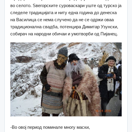
во селото. Ѕвегорските суроваскари уште од турско ја
следеле традицијата и ниту една година до денеска
на Василица се нема случено да не се одржи оваа
традиционална свадба, потенцира Димитар Узунски,
собирач на народни обичаи и умотворби од Пијанец.
-Во овој период поминале многу маски,