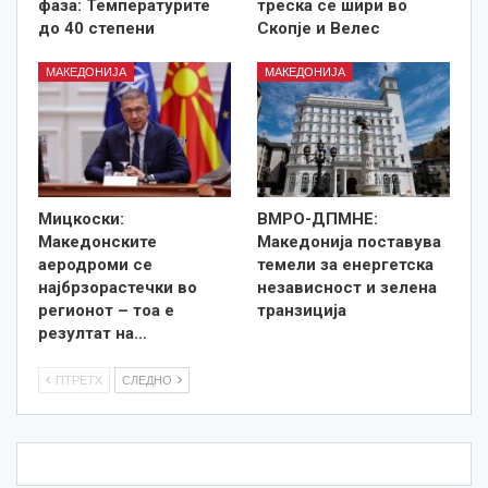
фаза: Температурите
треска се шири во
до 40 степени
Скопје и Велес
МАКЕДОНИЈА
МАКЕДОНИЈА
Мицкоски:
ВМРО-ДПМНЕ:
Македонските
Македонија поставува
аеродроми се
темели за енергетска
најбрзорастечки во
независност и зелена
регионот – тоа е
транзиција
резултат на…
ПТРЕТХ
СЛЕДНО