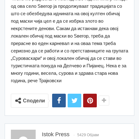
од ова село Ѕвегор ја продолжуваат традицијата со
што се обезбедува иднината на овој култен обичај
под маски чија цел е да се избрка злото во
некрстените денови. Сакам да истакнам дека овој
локален обичај под маски во Ѕвегор, треба да
прерасне во еден карневал и на оваа тема треба
сериозно да се работи и со претставниците на групата
„Суроваскари“ и овој локален обичај да се стави во
туристичката понуда на Делчево и Пијанец. Нека е за
многу години, весела, сурова и здрава стара нова
година, рече Трајковски
Сподели
Istok Press
5429 Објави