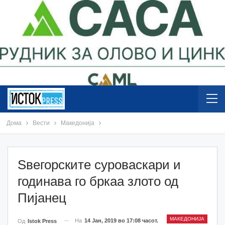
Дома
Вести
Македонија
Ѕвегорските суроваскари и
годинава го бркаа злото од
Пијанец
МАКЕДОНИЈА
На
14 Јан, 2019 во 17:08 часот.
Од
Istok Press