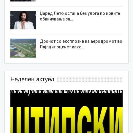
Џаред Лето остана без улога по новите
обвинувања за…
Дронот со експлозив на аеродромот во
Лајпциг оценет како…
Неделен актуел