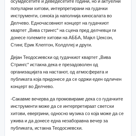
осумдесетите и деведесетите години, но и актуелни
популарни хитови, интерпретирани на гудачки
инструменти, синоќа ја наполнија киносалата во
Делчево. Едночасовниот концерт на гудачкиот
квартет „Вива стрингс“ на сцена пред делчевци ги
донесе големите хитови на АББА, Мајкл Џексон,
Стинг, Ерик Клептон, Колдплеј и други.
Дејан Теодосиевски од гудачкиот квартет „Вива
Стрингс“ истакна дека е презадоволен од
организацијата на настанот, од атмосферата и
публиката која придонесе да се одржи еден одличен
концерт во Делчево.
-Сакавме вечерва да промовираме дека со гудачките
инструменти може да се интерпретираат светски
хитови, евергрини, односно музика со која може да се
ужива и да донесе една незаборавна вечер за
публиката, истакна Теодосиевски.