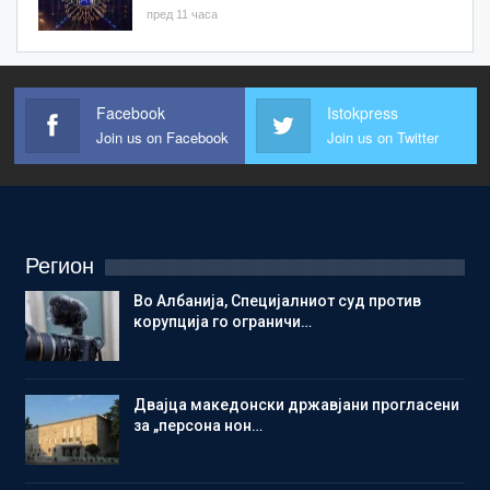
пред 11 часа
Facebook
Istokpress
Join us on Facebook
Join us on Twitter
Регион
Во Албанија, Специјалниот суд против
корупција го ограничи…
Двајца македонски државјани прогласени
за „персона нон…