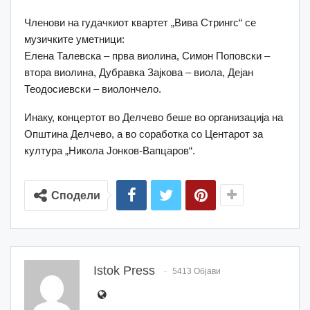
Членови на гудачкиот квартет „Вива Стрингс“ се
музичките уметници:
Елена Талевска – прва виолина, Симон Поповски –
втора виолина, Дубравка Зајкова – виола, Дејан
Теодосиевски – виолончело.
Инаку, концертот во Делчево беше во организација на
Општина Делчево, а во соработка со Центарот за
култура „Никола Јонков-Вапцаров“.
Сподели
Istok Press
5413 Објави