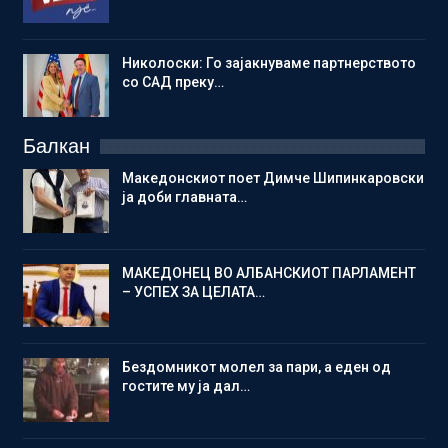
Николоски: Го зајакнуваме партнерството
со САД преку…
Балкан
Македонскиот поет Димче Шипинкаровски
ја доби главната…
МАКЕДОНЕЦ ВО АЛБАНСКИОТ ПАРЛАМЕНТ
– УСПЕХ ЗА ЦЕЛАТА…
Бездомникот молел за пари, а еден од
гостите му ја дал…