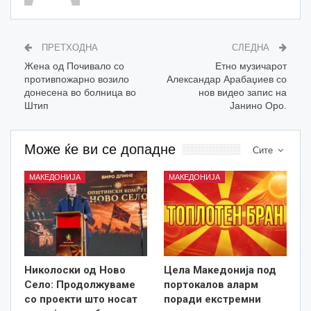
ПРЕТХОДНА
СЛЕДНА
Жена од Почивало со
Етно музичарот
противпожарно возило
Александар Арабаџиев со
донесена во болница во
нов видео запис на
Штип
Јанино Оро.
Може ќе ви се допадне
Сите
МАКЕДОНИЈА
МАКЕДОНИЈА
Николоски од Ново
Цела Македонија под
Село: Продолжуваме
портокалов аларм
со проекти што носат
поради екстремни