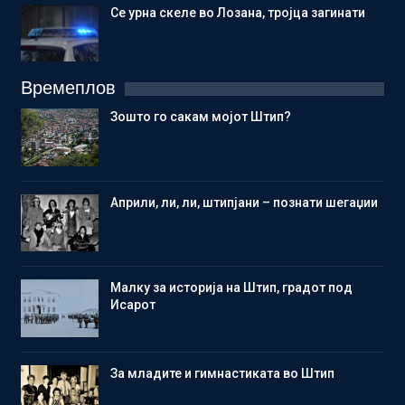
Се урна скеле во Лозана, тројца загинати
Времеплов
Зошто го сакам мојот Штип?
Aприли, ли, ли, штипјани – познати шегаџии
Малку за историја на Штип, градот под
Исарот
Зa младите и гимнастиката во Штип