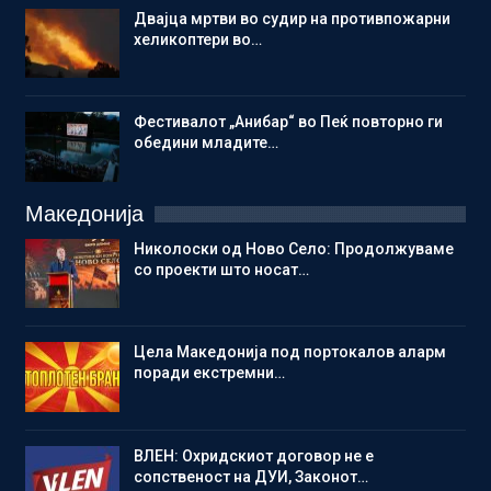
Двајца мртви во судир на противпожарни
хеликоптери во…
Фестивалот „Анибар“ во Пеќ повторно ги
обедини младите…
Македонија
Николоски од Ново Село: Продолжуваме
со проекти што носат…
Цела Македонија под портокалов аларм
поради екстремни…
ВЛЕН: Охридскиот договор не е
сопственост на ДУИ, Законот…