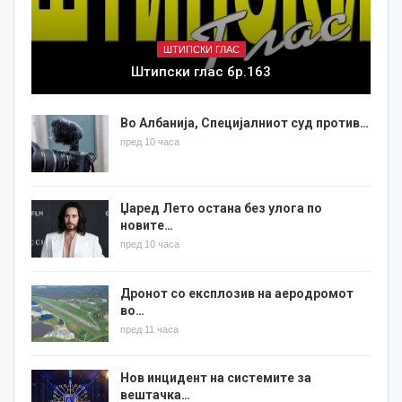
ШТИПСКИ ГЛАС
Штипски глас бр.163
Во Албанија, Специјалниот суд против…
пред 10 часа
Џаред Лето остана без улога по
новите…
пред 10 часа
Дронот со експлозив на аеродромот
во…
пред 11 часа
Нов инцидент на системите за
вештачка…