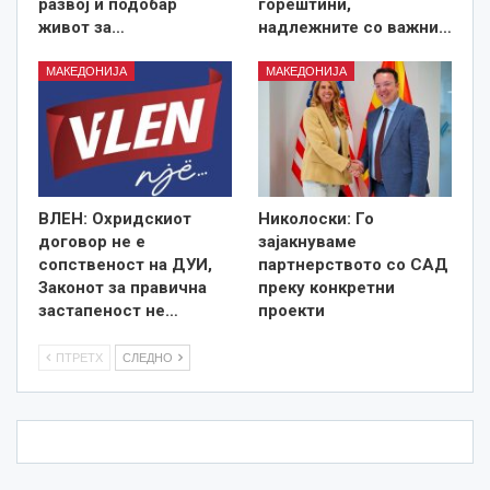
развој и подобар
горештини,
живот за…
надлежните со важни…
МАКЕДОНИЈА
МАКЕДОНИЈА
ВЛЕН: Охридскиот
Николоски: Го
договор не е
зајакнуваме
сопственост на ДУИ,
партнерството со САД
Законот за правична
преку конкретни
застапеност не…
проекти
ПТРЕТХ
СЛЕДНО