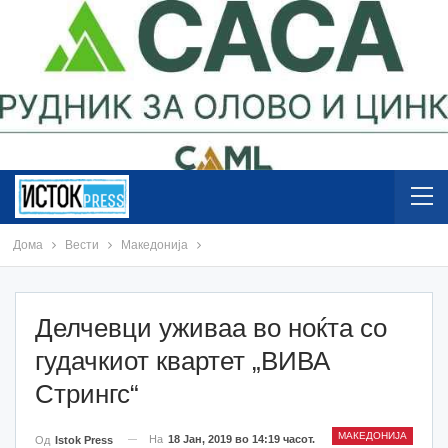
Дома
Вести
Македонија
Делчевци уживаа во ноќта со
гудачкиот квартет „ВИВА
Стрингс“
МАКЕДОНИЈА
На
18 Јан, 2019 во 14:19 часот.
Од
Istok Press