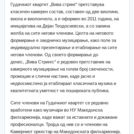
Гудачкиот квартет „Вива стринг“ претставува
класичен камерен состав, составен од две виолини,
виола и виолончело, а е оформен во 2011 година, на
иницијатива на Дејан Теодосиевски, а со заемна
желба на сите негови членови. Целта на неговото
формирање е заедничко музицирање, како поле за
индивидуално презентирање и етаблирање на сите
негови членови. Од своето формирање до
денес, „Вива Стрингс“ е редовен претставник на
камерното музицирање на голем број свечености,
промоции и слични настани, каде јасно и
недвосмислено ја етаблираат класичната музика и
квалитетната уметност на пошироката публика.
Сите членови на Гудачкиот квартет се редовно
вработени како музичари во НУ Македонска
филхармонија, каде важат за истакнати и докажани
професионалци. Тројца од нив се и членови на
Камерниот оркестар на Македонската филхармонија.