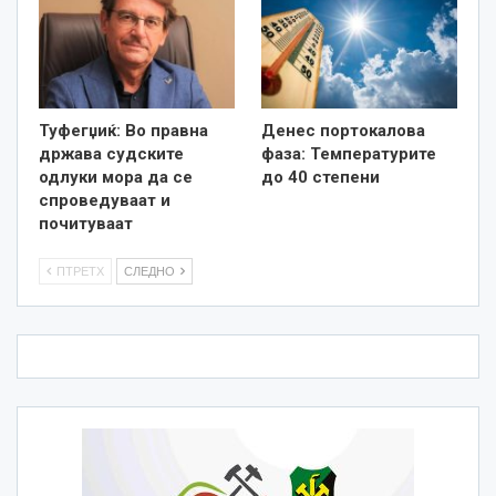
Туфегџиќ: Во правна
Денес портокалова
држава судските
фаза: Температурите
одлуки мора да се
до 40 степени
спроведуваат и
почитуваат
ПТРЕТХ
СЛЕДНО