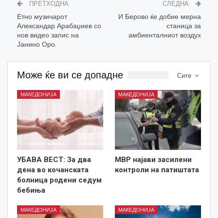
ПРЕТХОДНА
СЛЕДНА
Етно музичарот
И Берово ќе добие мерна
Александар Арабаџиев со
станица за
нов видео запис на
амбиенталниот воздух
Јанино Оро.
Може ќе ви се допадне
Сите
МАКЕДОНИЈА
МАКЕДОНИЈА
УБАВА ВЕСТ: За два
МВР најави засилени
дена во кочанската
контроли на патиштата
болница родени седум
бебиња
МАКЕДОНИЈА
МАКЕДОНИЈА