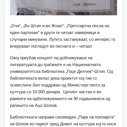
„Очи“, „Во Штип и во Жоал“, „Претсмртна песна на
еден партизан“ и други ги читаат намерници и
случајни минувачи. Луѓето застануваат, со интерес го
вперуваат погледот во песната и – читаат.
Овој преубав концепт на доближување на
литературата до граѓаните е на Националната
универзитетска библиотека „Гоце Делчев“-Штип. Од
библиотеката велат дека проектот кој тие го
осмислиле бил поддржан од Министерството за
култура со 10.000 денари. Целиот настан е во
рамките на одбележувањето на 90 годишнината од
раѓањето на Ацо Шопов.
Библиотеката направи своевиден „Парк на поезијата“
на Шопов во паркот пред Домот на култура кој го носи