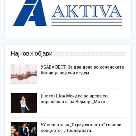
Најнови објави
УБАВА ВЕСТ: За два дена во кочанската
болница родени седум…
(Фото) Шон Мендес во врска со
поранешната на Нејмар: „Ми го…
ЕУ вечерта на „Охридско лето“ го носи
концертот „Последната…