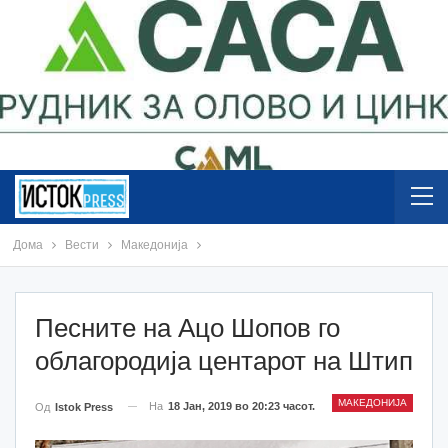
Дома
Вести
Македонија
Песните на Ацо Шопов го
облагородија центарот на Штип
МАКЕДОНИЈА
На
18 Јан, 2019 во 20:23 часот.
Од
Istok Press