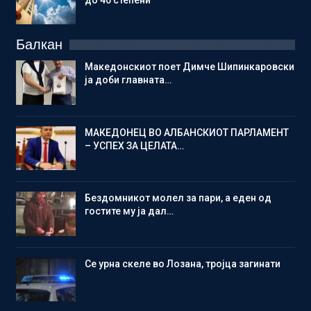
Балкан
Македонскиот поет Димче Шипинкаровски
ја доби главната…
МАКЕДОНЕЦ ВО АЛБАНСКИОТ ПАРЛАМЕНТ
– УСПЕХ ЗА ЦЕЛАТА…
Бездомникот молел за пари, а еден од
гостите му ја дал…
Се урна скеле во Лозана, тројца загинати