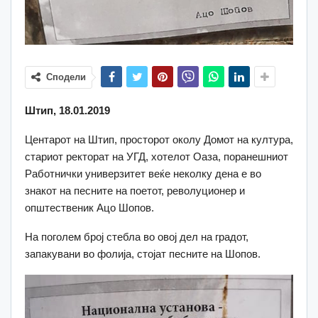
Сподели
Штип, 18.01.2019
Центарот на Штип, просторот околу Домот на култура,
стариот ректорат на УГД, хотелот Оаза, поранешниот
Работнички универзитет веќе неколку дена е во
знакот на песните на поетот, револуционер и
општественик Ацо Шопов.
На поголем број стебла во овој дел на градот,
запакувани во фолија, стојат песните на Шопов.