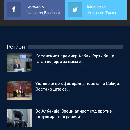
Facebook
Istokpress
Join us on Facebook
Join us on Twitter
Регион
Косовскиот премиер Албин Курти беше
гаѓан со јајца за време…
Зеленски во официјална посета на Србија:
Состаноците се…
Во Албанија, Специјалниот суд против
корупција го ограничи…