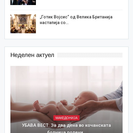
„Готик Војсис“ од Велика Британија
настапија со…
Неделен актуел
МАКЕДОНИЈА
УБАВА ВЕСТ: За два дена во кочанската
болница родени…