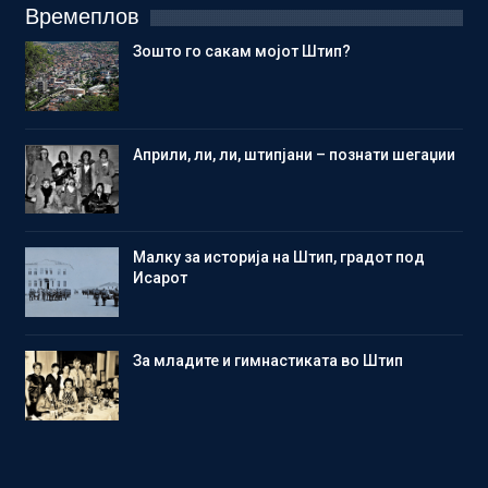
Времеплов
Зошто го сакам мојот Штип?
Aприли, ли, ли, штипјани – познати шегаџии
Малку за историја на Штип, градот под
Исарот
Зa младите и гимнастиката во Штип