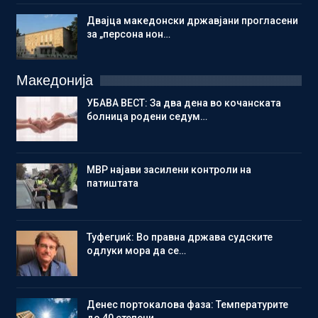
Двајца македонски државјани прогласени
за „персона нон…
Македонија
УБАВА ВЕСТ: За два дена во кочанската
болница родени седум…
МВР најави засилени контроли на
патиштата
Туфегџиќ: Во правна држава судските
одлуки мора да се…
Денес портокалова фаза: Температурите
до 40 степени