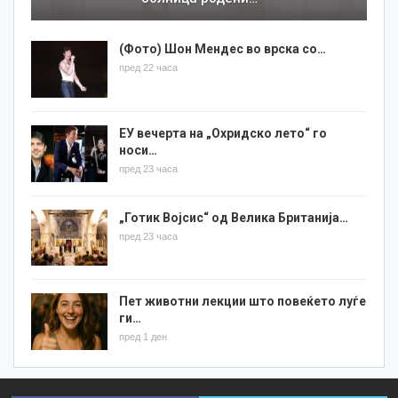
(Фото) Шон Мендес во врска со…
пред 22 часа
ЕУ вечерта на „Охридско лето“ го
носи…
пред 23 часа
„Готик Војсис“ од Велика Британија…
пред 23 часа
Пет животни лекции што повеќето луѓе
ги…
пред 1 ден