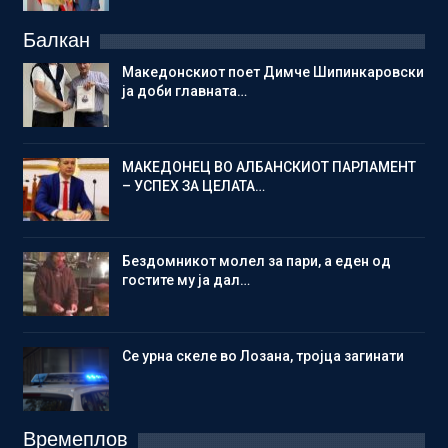
Балкан
Македонскиот поет Димче Шипинкаровски
ја доби главната…
МАКЕДОНЕЦ ВО АЛБАНСКИОТ ПАРЛАМЕНТ
– УСПЕХ ЗА ЦЕЛАТА…
Бездомникот молел за пари, а еден од
гостите му ја дал…
Се урна скеле во Лозана, тројца загинати
Времеплов