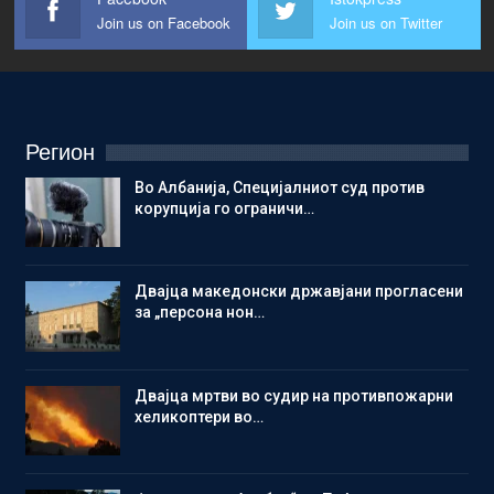
Join us on Facebook
Join us on Twitter
Регион
Во Албанија, Специјалниот суд против
корупција го ограничи…
Двајца македонски државјани прогласени
за „персона нон…
Двајца мртви во судир на противпожарни
хеликоптери во…