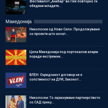
Фестивалот „Анибар“ во Пеќ повторно ги
обедини младите…
Македонија
Николоски од Ново Село: Продолжуваме
со проекти што носат…
Цела Македонија под портокалов аларм
поради екстремни…
ВЛЕН: Охридскиот договор не е
сопственост на ДУИ, Законот…
Николоски: Го зајакнуваме партнерството
со САД преку…