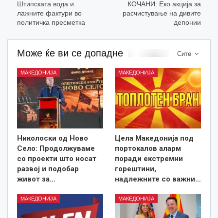
Штипската вода и
КОЧАНИ: Еко акција за
лажните фактури во
расчистување на дивите
политичка пресметка
депонии
Може ќе ви се допадне
Сите
МАКЕДОНИЈА
МАКЕДОНИЈА
Николоски од Ново
Цела Македонија под
Село: Продолжуваме
портокалов аларм
со проекти што носат
поради екстремни
развој и подобар
горештини,
живот за…
надлежните со важни…
МАКЕДОНИЈА
МАКЕДОНИЈА