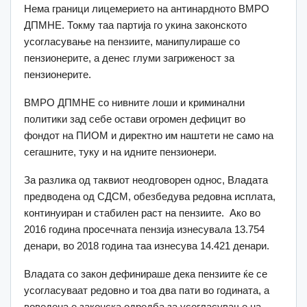
Нема граници лицемерието на антинардното ВМРО
ДПМНЕ. Токму таа партија го укина законското
усогласување на пензиите, манипулираше со
пензионерите, а денес глуми загриженост за
пензионерите.
ВМРО ДПМНЕ со нивните лоши и криминални
политики зад себе остави огромен дефицит во
фондот на ПИОМ и директно им наштети не само на
сегашните, туку и на идните пензионери.
За разлика од таквиот неодговорен однос, Владата
предводена од СДСМ, обезбедува редовна исплата,
континуиран и стабилен раст на пензиите. Ако во
2016 година просечната пензија изнесувала 13.754
денари, во 2018 година таа изнесува 14.421 денари.
Владата со закон дефинираше дека пензиите ќе се
усогласуваат редовно и тоа два пати во годината, а
воведена е законска одредба за усогласување на