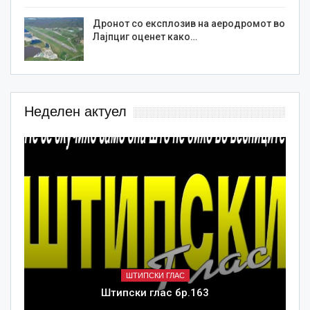
Дронот со експлозив на аеродромот во
Лајпциг оценет како…
Неделен актуел
ШТИПСКИ ГЛАС
Штипски глас бр.163