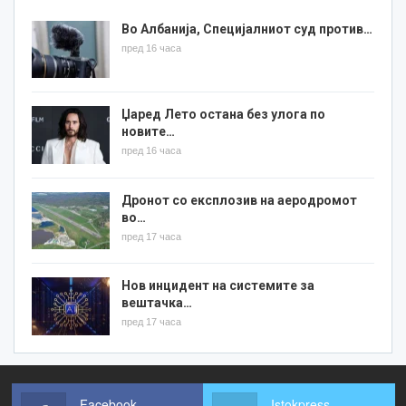
Во Албанија, Специјалниот суд против…
пред 16 часа
Џаред Лето остана без улога по
новите…
пред 16 часа
Дронот со експлозив на аеродромот
во…
пред 17 часа
Нов инцидент на системите за
вештачка…
пред 17 часа
Facebook
Istokpress