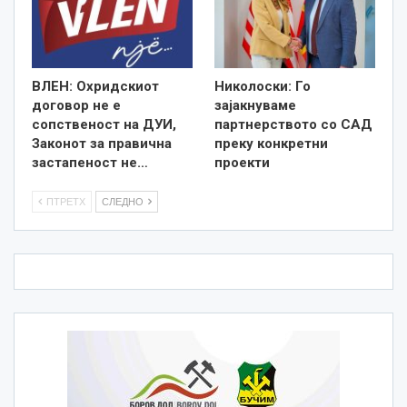
ВЛЕН: Охридскиот
Николоски: Го
договор не е
зајакнуваме
сопственост на ДУИ,
партнерството со САД
Законот за правична
преку конкретни
застапеност не…
проекти
ПТРЕТХ
СЛЕДНО