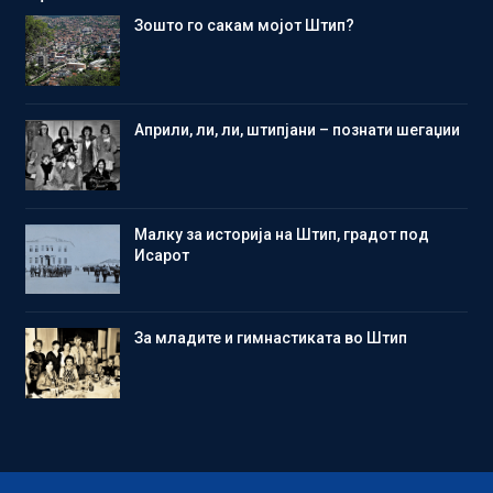
Зошто го сакам мојот Штип?
Aприли, ли, ли, штипјани – познати шегаџии
Малку за историја на Штип, градот под
Исарот
Зa младите и гимнастиката во Штип