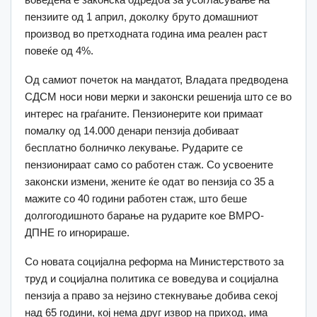
пензиите од 1 април, доколку бруто домашниот
производ во претходната година има реален раст
повеќе од 4%.
Од самиот почеток на мандатот, Владата предводена
СДСМ носи нови мерки и законски решенија што се во
интерес на граѓаните. Пензионерите кои примаат
помалку од 14.000 денари пензија добиваат
бесплатно болничко лекување. Рударите се
пензионираат само со работен стаж. Со усвоените
законски измени, жените ќе одат во пензија со 35 а
мажите со 40 години работен стаж, што беше
долгогодишното барање на рударите кое ВМРО-
ДПНЕ го игнорираше.
Со новата социјална реформа на Министерството за
труд и социјална политика се воведува и социјална
пензија а право за нејзино стекнување добива секој
над 65 години, кој нема друг извор на приход, има