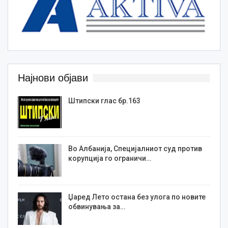
Најнови објави
Штипски глас бр.163
Во Албанија, Специјалниот суд против
корупција го ограничи…
Џаред Лето остана без улога по новите
обвинувања за…