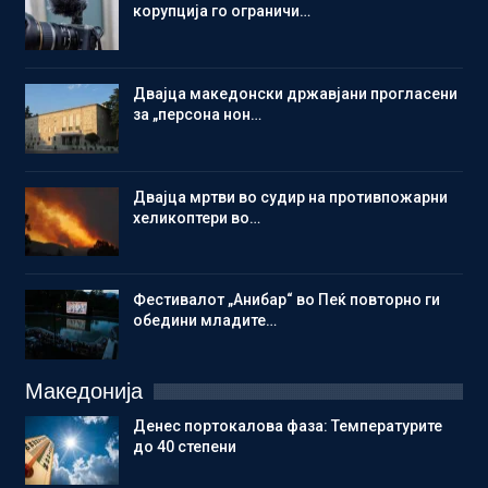
корупција го ограничи…
Двајца македонски државјани прогласени
за „персона нон…
Двајца мртви во судир на противпожарни
хеликоптери во…
Фестивалот „Анибар“ во Пеќ повторно ги
обедини младите…
Македонија
Денес портокалова фаза: Температурите
до 40 степени