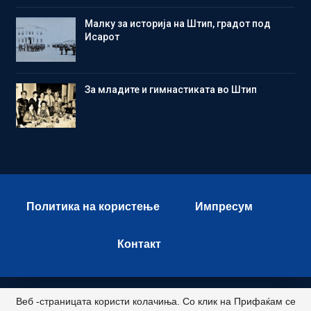
Малку за историја на Штип, градот под
Исарот
Зa младите и гимнастиката во Штип
Политика на користење
Импресум
Контакт
Веб -страницата користи колачиња. Со клик на Прифаќам се
© 2026 - Istok Press. All Rights Reserved.