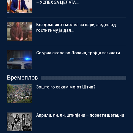
– УСПЕХ ЗА ЦЕЛАТА…
Бездомникот молел за пари, а еден од
гостите му ја дал…
Се урна скеле во Лозана, тројца загинати
Времеплов
Зошто го сакам мојот Штип?
Aприли, ли, ли, штипјани – познати шегаџии