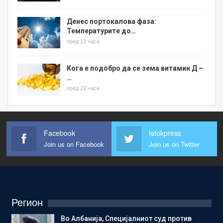
Денес портокалова фаза:
Температурите до…
пред 13 часа
Кога е подобро да се зема витамин Д –
…
пред 22 часа
Facebook
Istokpress
Join us on Facebook
Join us on Twitter
Регион
Во Албанија, Специјалниот суд против