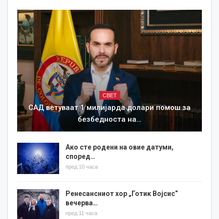
СВЕТ
САД ветуваат 1 милијарда долари помош за
безбедноста на…
Ако сте родени на овие датуми,
според…
пред 10 часа
Ренесансниот хор „Готик Војсис“
вечерва…
пред 11 часа