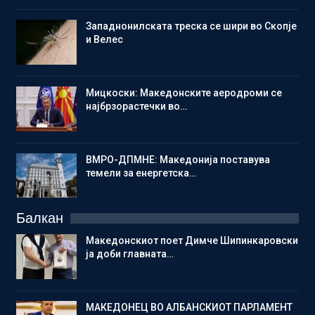
Западнонилската треска се шири во Скопје
и Велес
Мицкоски: Македонските аеродроми се
најбрзорастечки во…
ВМРО-ДПМНЕ: Македонија поставува
темели за енергетска…
Балкан
Македонскиот поет Димче Шипинкаровски
ја доби главната…
МАКЕДОНЕЦ ВО АЛБАНСКИОТ ПАРЛАМЕНТ