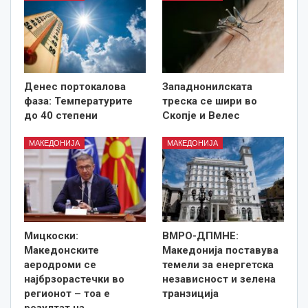
Денес портокалова
Западнонилската
фаза: Температурите
треска се шири во
до 40 степени
Скопје и Велес
МАКЕДОНИЈА
МАКЕДОНИЈА
Мицкоски:
ВМРО-ДПМНЕ:
Македонските
Македонија поставува
аеродроми се
темели за енергетска
најбрзорастечки во
независност и зелена
регионот – тоа е
транзиција