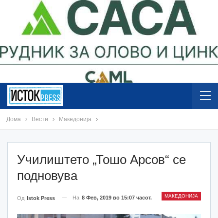
Дома
Вести
Македонија
Училиштето „Тошо Арсов“ се
подновува
МАКЕДОНИЈА
На
8 Фев, 2019 во 15:07 часот.
Од
Istok Press