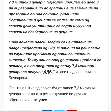
7,8 милиони денари.
Најголем проблем во делот
на образованието во градот беше замената на
прозорите во ова основно училиште.
Родителите и децата се жалеа, не само од
аспект дека училниците се ладни туку и од
аспект на безбедноста на децата.
Оваа локална власт заедно со централната
влада предводена од СДСМ работи на решавање
на клучните проблеми од општественото
живеење. Токму затоа овој децениски проблем се
решава,
а е
во вредност од околу 7,8 милиони
денари со вклучен ДДВ,“
изјави градоначалникот
Бочварски.
Општина Штип од својот буџет одвои 7,2 милиони
денари за останати реконструкции во другите
образовни институции.