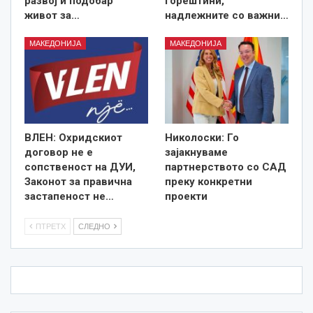
развој и подобар
горештини,
живот за…
надлежните со важни…
МАКЕДОНИЈА
МАКЕДОНИЈА
ВЛЕН: Охридскиот
Николоски: Го
договор не е
зајакнуваме
сопственост на ДУИ,
партнерството со САД
Законот за правична
преку конкретни
застапеност не…
проекти
ПТРЕТХ
СЛЕДНО