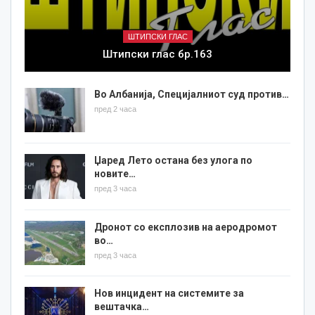
ШТИПСКИ ГЛАС
Штипски глас бр.163
Во Албанија, Специјалниот суд против…
пред 2 часа
Џаред Лето остана без улога по
новите…
пред 3 часа
Дронот со експлозив на аеродромот
во…
пред 3 часа
Нов инцидент на системите за
вештачка…