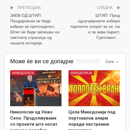
ПРЕТХОДНА
СЛЕДНА
ЗАЕВ ОД ШТИП:
ШТИП: Пред
Пендаровски ќе биде
одлучувачките избори
избран за претседател,
партиите спорат за се, па
Штип ќе биде запишан на
и за аква паркот,
светлата страница од
Суитлакот…
нашата историја
Може ќе ви се допадне
Сите
МАКЕДОНИЈА
МАКЕДОНИЈА
Николоски од Ново
Цела Македонија под
Село: Продолжуваме
портокалов аларм
со проекти што носат
поради екстремни