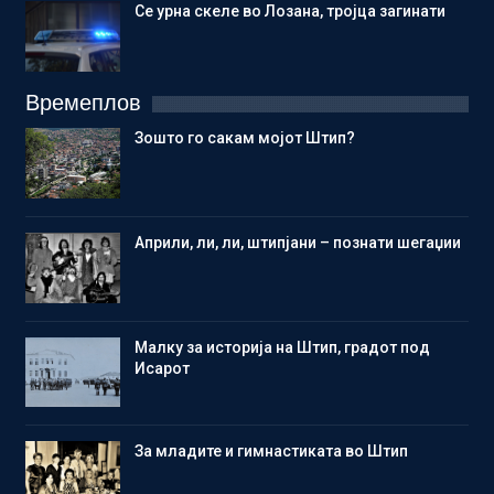
Се урна скеле во Лозана, тројца загинати
Времеплов
Зошто го сакам мојот Штип?
Aприли, ли, ли, штипјани – познати шегаџии
Малку за историја на Штип, градот под
Исарот
Зa младите и гимнастиката во Штип