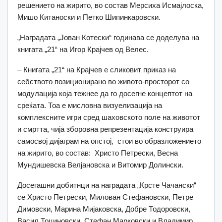
решението на жирито, во состав Мерсиха Исмајлоска,
Мишо Китаноски и Петко Шипинкаровски.
„Наградата „Јован Котески“ годинава се доделува на
книгата „21“ на Игор Крајчев од Велес.
– Книгата „21“ на Крајчев е сликовит приказ на
себството позиционирано во живото-просторот со
модулација која тежнее да го досегне концептот на
среќата. Тоа е мисловна визуелизација на
комплексните игри сред шаховското поле на животот
и смртта, чија зборовна репрезентација конструира
самосвој дијаграм на опстој, стои во образложението
на жирито, во состав: Христо Петрески, Весна
Мундишевска Велјановска и Витомир Долински.
Досегашни добитнци на наградата „Крсте Чачански“
се Христо Петрески, Милован Стефановски, Петре
Димовски, Марина Мијаковска, Добре Тодоровски,
Васил Тоциновски, Стефан Mарковски и Владимир