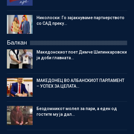
Николоски: Го зајакнуваме партнерството
со САД преку…
Балкан
Македонскиот поет Димче Шипинкаровски
ја доби главната…
МАКЕДОНЕЦ ВО АЛБАНСКИОТ ПАРЛАМЕНТ
– УСПЕХ ЗА ЦЕЛАТА…
Бездомникот молел за пари, а еден од
гостите му ја дал…