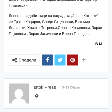
Плавевски.
Досегашни добитници на наградата „Јован Котески“
се Трајче Кацаров, Санде Стојчевски, Витомир
Долински, Христо Петрески,Славчо Ковилоски, Зоран
Пејковски , Зоран Јакимоски и Елена Пренџова.
В.М.
Сподели
Istok Press
5413 Објави