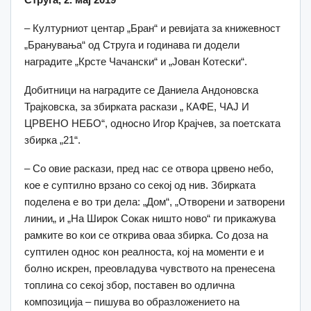
– Културниот центар „Бран“ и ревијата за книжевност
„Бранувања“ од Струга и годинава ги додели
наградите „Крсте Чачански“ и „Јован Котески“.
Добитници на наградите се Даниела Андоновска
Трајковска, за збирката раскази „ КАФЕ, ЧАЈ И
ЦРВЕНО НЕБО“, односно Игор Крајчев, за поетската
збирка „21“.
– Со овие раскази, пред нас се отвора црвено небо,
кое е суптилно врзано со секој од нив. Збирката
поделена е во три дела: „Дом“, „Отворени и затворени
линии„ и „На Широк Сокак ништо ново“ ги прикажува
рамките во кои се открива оваа збирка. Со доза на
суптилен однос кон реалноста, кој на моменти е и
болно искрен, преовладува чувството на пренесена
топлина со секој збор, поставен во одлична
композиција – пишува во образложението на