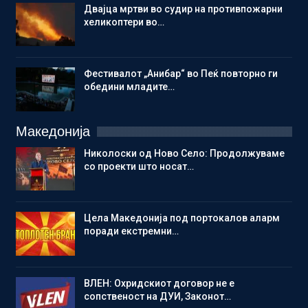
Двајца мртви во судир на противпожарни
хеликоптери во…
Фестивалот „Анибар“ во Пеќ повторно ги
обедини младите…
Македонија
Николоски од Ново Село: Продолжуваме
со проекти што носат…
Цела Македонија под портокалов аларм
поради екстремни…
ВЛЕН: Охридскиот договор не е
сопственост на ДУИ, Законот…