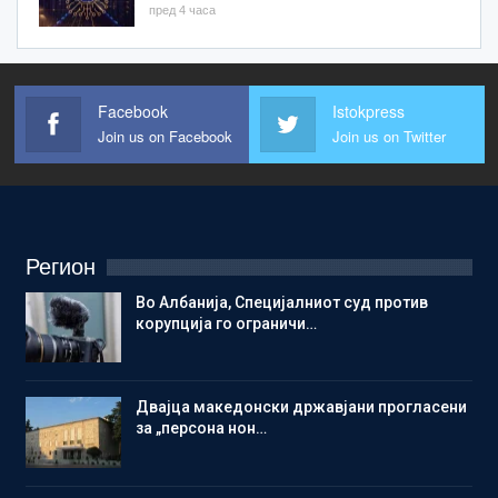
пред 4 часа
Facebook
Istokpress
Join us on Facebook
Join us on Twitter
Регион
Во Албанија, Специјалниот суд против
корупција го ограничи…
Двајца македонски државјани прогласени
за „персона нон…