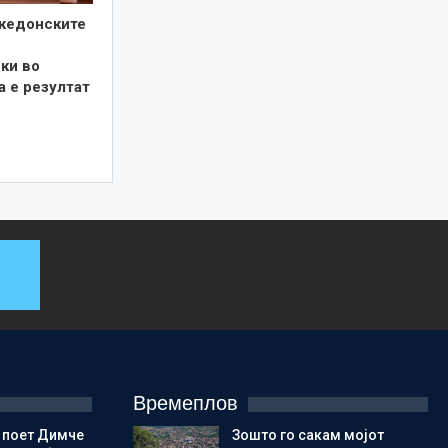
кедонските
ки во
а е резултат
Времеплов
 поет Димче
Зошто го сакам мојот