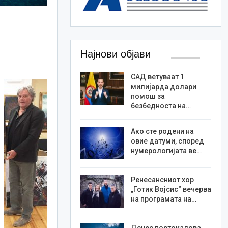
Најнови објави
САД ветуваат 1
милијарда долари
помош за
безбедноста на…
Ако сте родени на
овие датуми, според
нумерологијата ве…
Ренесансниот хор
„Готик Војсис“ вечерва
на програмата на…
Денес портокалова