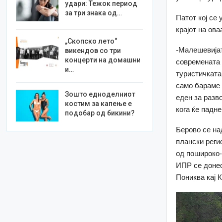
удари: Тежок период
за три знака од…
Патот кој се
крајот на ова
„Скопско лето“
-Малешевијат
викендов со три
концерти на домашни
современата 
и…
туристичката
само бараме 
Зошто едноделниот
еден за разво
костим за капење е
кога ќе падн
подобар од бикини?
Берово се на
плански реги
од пошироко-
ИПР се донес
Пониква кај 