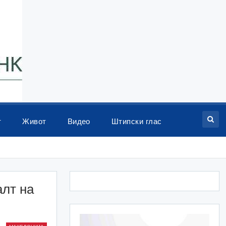
т
Живот
Видео
Штипски глас
алт на