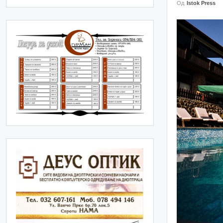
Од
Istok Press