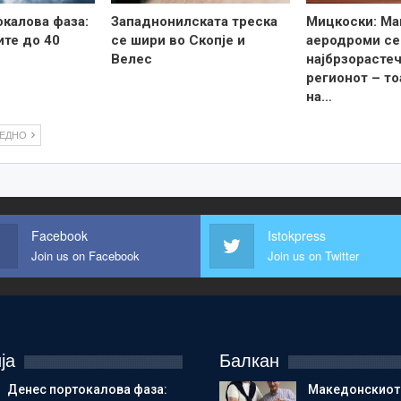
калова фаза:
Западнонилската треска
Мицкоски: Ма
те до 40
се шири во Скопје и
аеродроми се
Велес
најбрзорастеч
регионот – то
на…
ЛЕДНО
Facebook
Istokpress
Join us on Facebook
Join us on Twitter
ја
Балкан
Денес портокалова фаза:
Македонскиот