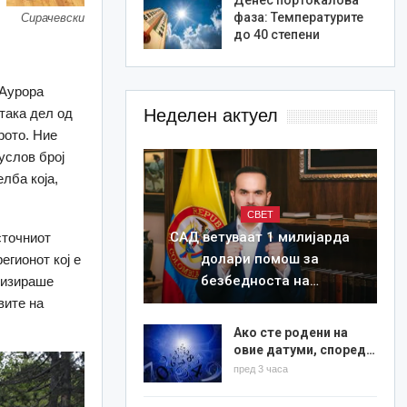
фаза: Температурите
Сирачевски
до 40 степени
 Аурора
така дел од
Неделен актуел
рото. Ние
услов број
лба која,
СВЕТ
САД ветуваат 1 милијарда
сточниот
долари помош за
егионот кој е
безбедноста на…
низираше
вите на
Ако сте родени на
овие датуми, според…
пред 3 часа