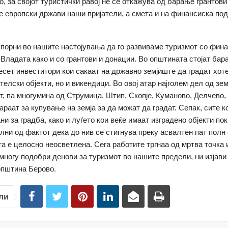
о, за својот туристички равој не се откажува од барање грантови
е европски држави наши пријатели, а смета и на финансиска по
порни во нашите настојувања да го развиваме туризмот со фин
Владата како и со грантови и донации. Во општината стојат бар
есет инвеститори кои сакаат на државно земјиште да градат хоте
телски објекти, но и викендици. Во овој атар најголем дел од зе
т, па многумина од Струмица, Штип, Скопје, Куманово, Делчево,
раат за купување на земја за да можат да градат. Сепак, сите к
и за градба, како и луѓето кои веќе имаат изградено објекти пок
лни од фактот дека до нив се стигнува преку асвалтен пат полн 
а е целосно неосветлена. Сега работите тргнаа од мртва точка 
многу подобри денови за туризмот во нашите предели, ни изјави
општина Берово.
ли