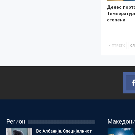
Денес порто
Температури
степени
ПТРЕТХ
С
Регион
Македони
Во Албанија, Специјалниот