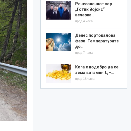
Ренесансниот хор
„Готик Војсис“
вечерва…
пред 4 часа
Денес портокалова
фаза: Температурите
до…
пред 7 часа
Кога е подобро да се
зема витамин Д –…
пред 16 часа