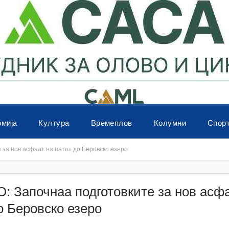
омија
Култура
Времеплов
Колумни
Спор
за нов асфалт на патот до Беровско езеро
 Започнаа подготовките за нов асф
о Беровско езеро