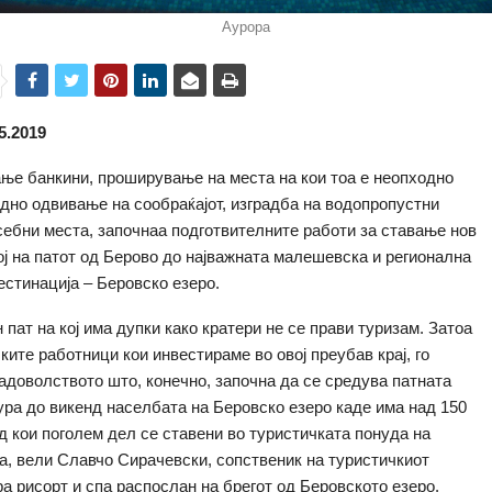
Аурора
5.2019
ње банкини, проширување на места на кои тоа е неопходно
дно одвивање на сообраќајот, изградба на водопропустни
себни места, започнаа подготвителните работи за ставање нов
ј на патот од Берово до најважната малешевска и регионална
естинација – Беровско езеро.
 пат на кој има дупки како кратери не се прави туризам. Затоа
ките работници кои инвестираме во овој преубав крај, го
адоволството што, конечно, започна да се средува патната
ра до викенд населбата на Беровско езеро каде има над 150
д кои поголем дел се ставени во туристичката понуда на
, вели Славчо Сирачевски, сопственик на туристичкиот
а рисорт и спа распослан на брегот од Беровското езеро.