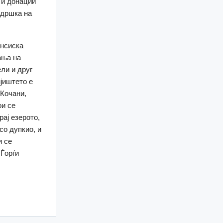
 и донации
ддршка на
ансиска
ања на
ли и друг
мјиштето е
 Кочани,
ои се
рај езерото,
со дупкио, и
и се
 Ѓорѓи