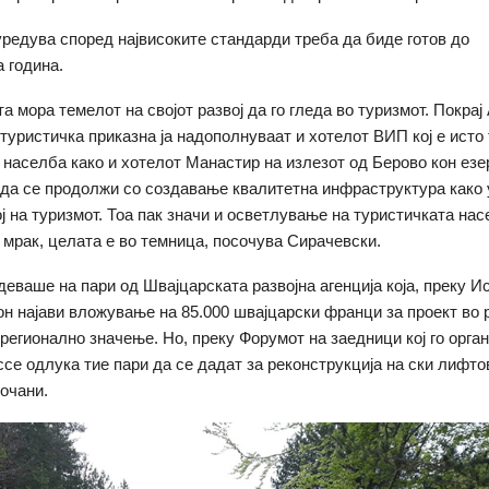
 уредува според највисоките стандарди треба да биде готов до
а година.
а мора темелот на својот развој да го гледа во туризмот. Покрај
туристичка приказна ја надополнуваат и хотелот ВИП кој е исто 
 населба како и хотелот Манастир на излезот од Берово кон езе
да се продолжи со создавање квалитетна инфраструктура како 
ј на туризмот. Тоа пак значи и осветлување на туристичката насе
е мрак, целата е во темница, посочува Сирачевски.
деваше на пари од Швајцарската развојна агенција која, преку И
он најави вложување на 85.000 швајцарски франци за проект во р
регионално значење. Но, преку Форумот на заедници кој го орга
се одлука тие пари да се дадат за реконструкција на ски лифто
Кочани.