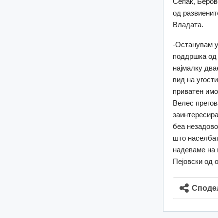
Сепак, Беров
од развиенит
Владата.
-Останувам у
поддршка од 
најмалку два
вид на угости
приватен имо
Велес прегова
заинтересиран
беа незадово
што населбат
надеваме на 
Пејовски од 
Споде