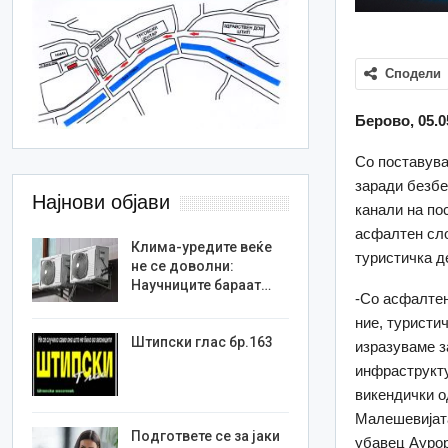
Сподели
Берово, 05.0
Со поставува
заради безбе
Најнови објави
канали на по
асфалтен сло
Клима-уредите веќе
туристичка д
не се доволни:
Научниците бараат…
-Со асфалтен
ние, туристич
Штипски глас бр.163
изразуваме з
инфраструкту
викендички о
Малешевијата
Подгответе се за јаки
убавец Аурор