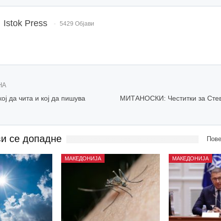
Istok Press
5429 Објави
НА
ој да чита и кој да пишува
MИТАНОСКИ: Честитки за Стево
ви се допадне
Пове
МАКЕДОНИЈА
МАКЕДОНИЈА