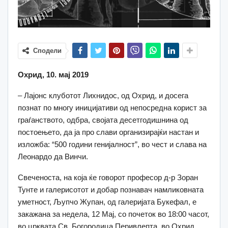
Сподели
Охрид, 10. мај 2019
– Лајонс клуботот Лихнидос, од Охрид, и досега
познат по многу иницијативи од непосредна корист за
граѓанството, одбра, својата десетгодишнина од
постоењето, да ја про слави организирајќи настан и
изложба: “500 години генијалност”, во чест и слава на
Леонардо да Винчи.
Свеченоста, на која ќе говорот професор д-р Зоран
Тунте и галерисотот и добар познавач намликовната
уметност, Љупчо Жупан, од галеријата Букефал, е
закажана за недела, 12 Мај, со почеток во 18:00 часот,
во црквата Св. Богородица Перивлепта, во Охрид.