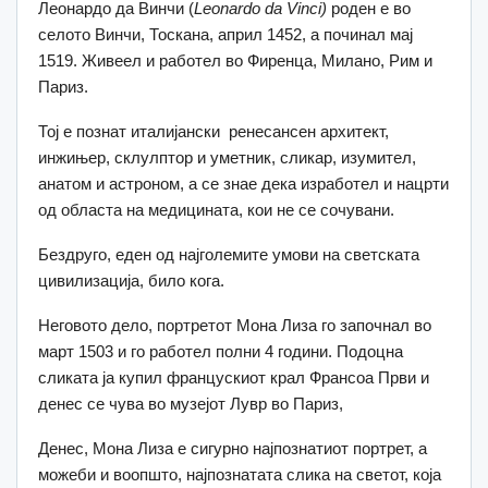
Леонардо да Винчи (
Leonardo da Vinci)
роден е во
селото Винчи, Тоскана, април 1452, а починал мај
1519. Живеел и работел во Фиренца, Милано, Рим и
Париз.
Тој е познат италијански ренесансен архитект,
инжињер, склулптор и уметник, сликар, изумител,
анатом и астроном, а се знае дека изработел и нацрти
од областа на медицината, кои не се сочувани.
Бездруго, еден од најголемите умови на светската
цивилизација, било кога.
Неговото дело, портретот Мона Лиза го започнал во
март 1503 и го работел полни 4 години. Подоцна
сликата ја купил францускиот крал Франсоа Први и
денес се чува во музејот Лувр во Париз,
Денес, Мона Лиза е сигурно најпознатиот портрет, а
можеби и воопшто, најпознатата слика на светот, која