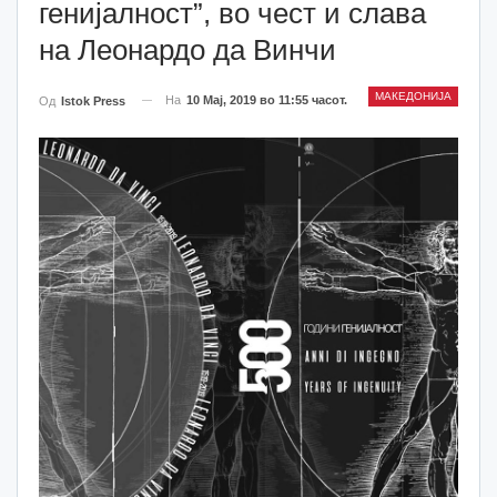
генијалност”, во чест и слава
на Леонардо да Винчи
МАКЕДОНИЈА
На
10 Мај, 2019 во 11:55 часот.
Од
Istok Press