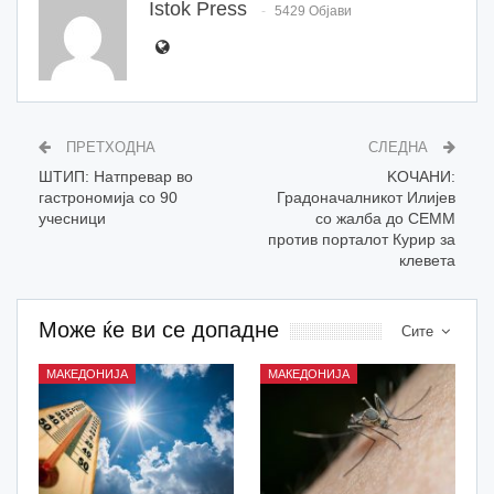
Istok Press
5429 Објави
ПРЕТХОДНА
СЛЕДНА
ШТИП: Натпревар во
KОЧАНИ:
гастрономија со 90
Градоначалникот Илијев
учесници
со жалба до СЕММ
против порталот Курир за
клевета
Може ќе ви се допадне
Сите
МАКЕДОНИЈА
МАКЕДОНИЈА