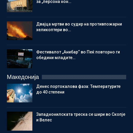
за „персона нон…
Двајца мртви во судир на противпожарни
хеликоптери во…
Фестивалот „Анибар“ во Пеќ повторно ги
обедини младите…
Македонија
Денес портокалова фаза: Температурите
до 40 степени
Западнонилската треска се шири во Скопје
и Велес