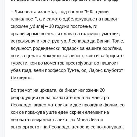
– Ликовната изложба, под наслов “500 години
генијалност”, а и самото одбележување на нашиот
скромен јубилеј – 10 години постоење, ги
организираме во чест и слава на големиот уметник,
истражувач и конструктур, Леонардо да Винчи. Тоа е,
всушност, роденденски подарок за нашите охриѓани,
но и за целата македонска јавност, како и за бројните
туристи, кои во моментов престојуваат во нашиоит
убав град, вели професор Тунте, од Лајонс клуботот
Лихнидос.
Во тремот на црквата, ќе бидат изложени 20
репродукции од најпознатите дела на маестро
Леонардо, видео материјал и две провидни фолии, со
кои се покажува уште еден скриен елемент на
неговата генијалност: ликот на Мона Лиза и
автопортретот на Леонардо, целосно се поклопуваат.