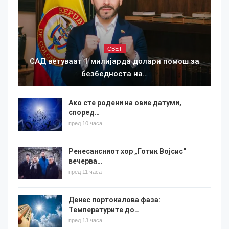
СВЕТ
САД ветуваат 1 милијарда долари помош за
безбедноста на…
Ако сте родени на овие датуми,
според…
пред 10 часа
Ренесансниот хор „Готик Војсис“
вечерва…
пред 11 часа
Денес портокалова фаза:
Температурите до…
пред 13 часа