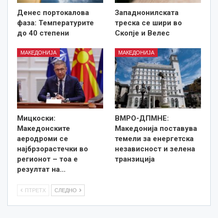
Денес портокалова
Западнонилската
фаза: Температурите
треска се шири во
до 40 степени
Скопје и Велес
МАКЕДОНИЈА
МАКЕДОНИЈА
Мицкоски:
ВМРО-ДПМНЕ:
Македонските
Македонија поставува
аеродроми се
темели за енергетска
најбрзорастечки во
независност и зелена
регионот – тоа е
транзиција
резултат на…
ПТРЕТХ
СЛЕДНО