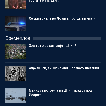
гостите му ја дал…
Се урна скеле во Лозана, тројца загинати
Времеплов
Зошто го сакам мојот Штип?
Aприли, ли, ли, штипјани – познати шегаџии
Малку за историја на Штип, градот под
Исарот