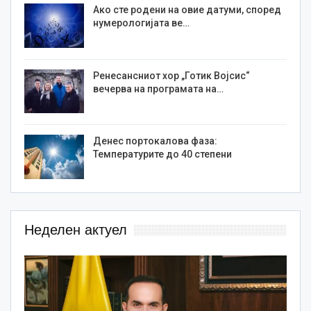
Ако сте родени на овие датуми, според
нумерологијата ве…
Ренесансниот хор „Готик Војсис“
вечерва на програмата на…
Денес портокалова фаза:
Температурите до 40 степени
Неделен актуел