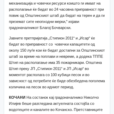
механизација и човечки ресурси коишто ги имаат на
располагање ќе бидат во 24 часовна приправност при
повик од Општинскиот штаб да бидат на терен и да ги
преземат сите неопходни мерки,“ изјави
градоначалникот Благој Бочварски.
Јавните претпријатија „Стипион 2011“ и „Исар“ ќе
бидат во приправност со човечки капацитети од
околу 150 луѓе кои ќе бидат достапни за Општинскиот
штаб за време на поплави и невреме, а додека ТППЕ
Штип на располагање има 35 пожарникари. Општина
Штип преку ЈП „Стипион 2011“ и ЈП „Исар“ во
моментот располага со 100 кубици песок и во
зависност од потребите ќе биде обезбедена поголема
количина на песок во идниот период.
КОЧАНИ
На состанок кај градоначалнико Николчо
Илијев беше разгледана актуелната состојба со
водотеците и каналите во Кочанско. Претставниците