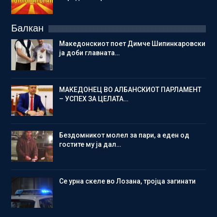
Балкан
Македонскиот поет Димче Шипинкаровски
ја доби главната…
МАКЕДОНЕЦ ВО АЛБАНСКИОТ ПАРЛАМЕНТ
– УСПЕХ ЗА ЦЕЛАТА…
Бездомникот молел за пари, а еден од
гостите му ја дал…
Се урна скеле во Лозана, тројца загинати