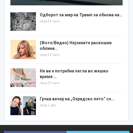
Одборот за мир на Трамп за обнова на…
пред 23 часа
(Фото/Видео) Нејзините раскошни
облини…
пред 23 часа
Не ви е потребна пегла во жешко
време:…
пред 23 часа
Грчка вечер на „Охридско лето“ со…
пред 1 ден