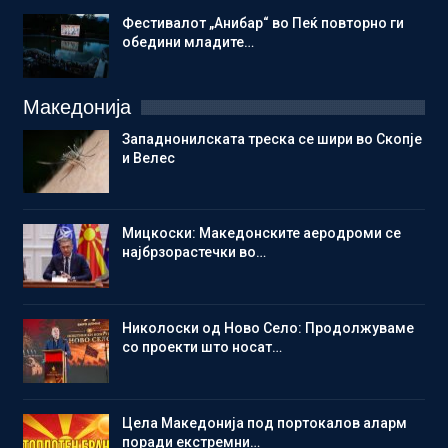
Фестивалот „Анибар“ во Пеќ повторно ги
обедини младите…
Македонија
Западнонилската треска се шири во Скопје
и Велес
Мицкоски: Македонските аеродроми се
најбрзорастечки во…
Николоски од Ново Село: Продолжуваме
со проекти што носат…
Цела Македонија под портокалов аларм
поради екстремни…