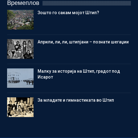
Времеплов
Зошто го сакам мојот Штип?
Aприли, ли, ли, штипјани – познати шегаџии
Малку за историја на Штип, градот под
Исарот
Зa младите и гимнастиката во Штип