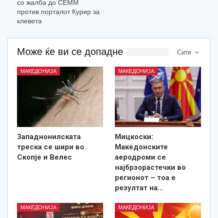
со жалба до СЕММ
против порталот Курир за
клевета
Може ќе ви се допадне
Сите
МАКЕДОНИЈА
МАКЕДОНИЈА
Западнонилската
Мицкоски:
треска се шири во
Македонските
Скопје и Велес
аеродроми се
најбрзорастечки во
регионот – тоа е
резултат на…
МАКЕДОНИЈА
МАКЕДОНИЈА