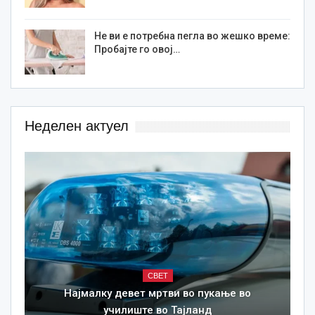
Не ви е потребна пегла во жешко време:
Пробајте го овој…
Неделен актуел
СВЕТ
Најмалку девет мртви во пукање во
училиште во Тајланд