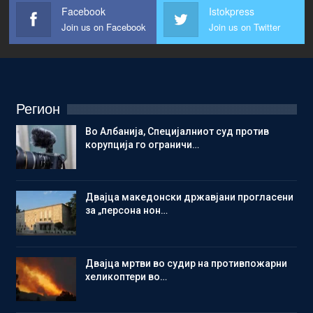
Facebook
Istokpress
Join us on Facebook
Join us on Twitter
Регион
Во Албанија, Специјалниот суд против
корупција го ограничи…
Двајца македонски државјани прогласени
за „персона нон…
Двајца мртви во судир на противпожарни
хеликоптери во…