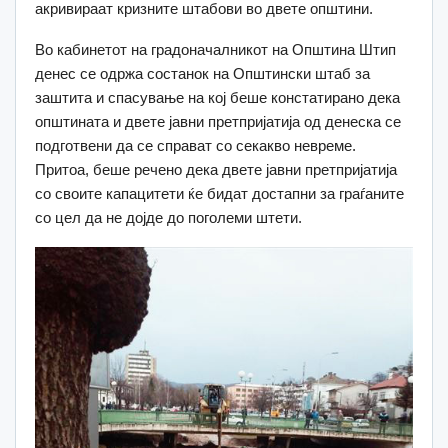
акривираат кризните штабови во двете општини.
Во кабинетот на градоначалникот на Општина Штип
денес се одржа состанок на Општински штаб за
заштита и спасување на кој беше констатирано дека
општината и двете јавни претпријатија од денеска се
подготвени да се справат со секакво невреме.
Притоа, беше речено дека двете јавни претпријатија
со своите капацитети ќе бидат достапни за граѓаните
со цел да не дојде до поголеми штети.