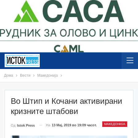
Дома
Вести
Македонија
Во Штип и Кочани активирани
кризните штабови
МАКЕДОНИЈА
На
13 Мај, 2019 во 19:09 часот.
Од
Istok Press