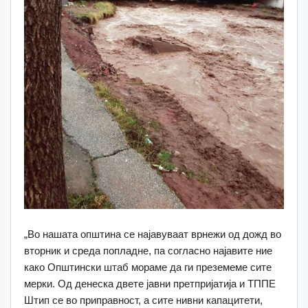
„Во нашата општина се најавуваат врнежи од дожд во
вторник и среда попладне, па согласно најавите ние
како Општински штаб мораме да ги преземеме сите
мерки. Од денеска двете јавни претпријатија и ТППЕ
Штип се во приправност, а сите нивни капацитети,