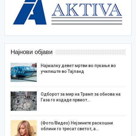
Најнови објави
Најмалку девет мртви во пукање во
училиште во Тајланд
Одборот за мир на Трамп за обнова на
Газа го издаде првиот…
(Фото/Видео) Нејзините раскошни
облини го тресат светот, а…