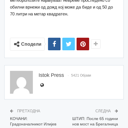
метеоролозите најавуваат невреме проследено со
обилни врнежи од дожд кој може да биде и од 50 до
70 литри на метар квадратен.
Сподели
Istok Press
5421 Објави
ПРЕТХОДНА
СЛЕДНА
KОЧАНИ:
ШТИП: После 65 години
Градоначалникот Илијев
нов мост на Брегалница