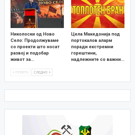
Николоски од Ново
Цела Македонија под
Село: Продолжуваме
портокалов аларм
со проекти што носат
поради екстремни
развој и подобар
горештини,
живот за…
надлежните со важни…
ПТРЕТХ
СЛЕДНО