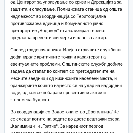
од Центарот за управување со кризи и Дирекцијата за
заштита и спасување, Полициската станица од општа
надлежност во координација со Територијална
противпожарна единица и Комуналното јавно
претпријатие „Водовод“ го анализираа теренот,
предлагаа превентивни мерки и план за акција.
Според градоначалникот Илијев стручните служби ги
дефинирале критичните точки и карактерот на
евентуалните проблеми. Општинските служби добиле
задача да стапат во контакт со претседателите на
месните заедници од низинските населени местa, и
оранжериите коишто најчесто се на удар на надојдени
води, од кои се побарани превентивни акции и
зголемена будност.
Во координација со Водостопанство „Брегалница“ ќе
се следат котите на водите во двете вештачки езера
„Калиманци“ и „Гратче“. За наредниот период