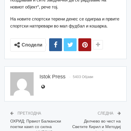
новиот објект“, рече тој.
На новите спортски терени денес се одиграа и првите
спортски натпревари во мал фудбал и кошарка.
Сподели
Istok Press
5403 Објави
ПРЕТХОДНА
СЛЕДНА
ОХРИД: Првиот Балкански
Делчево во чест на
поетки камп со силна
Светите Кирил и Методиј