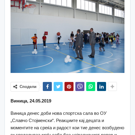
Сподели
Виница, 24.05.2019
Виница денес доби нова спортска сала во ОУ
„Славчо Стојменски“. Реакциите кај децата и
моментите на среќа и радост кои тие денес возбудено
ги споделуваа меѓу себе беа највалидниот репер и