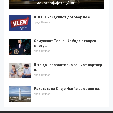
монографијата „Ана…
ВЛЕН: Охридскиот договор не е…
пред 19 часа
Ормускиот Теснец ќе биде отворен
многу…
пред 19 часа
Што да направите ако вашиот партнер
е…
пред 19 часа
Ракетата на Спејс Икс ќе се сруши на…
пред 20 часа