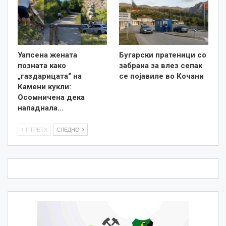
Уапсена жената
Бугарски пратеници со
позната како
забрана за влез сепак
„газдарицата“ на
се појавиле во Кочани
Камени кукли:
Осомничена дека
нападнала…
ПТРЕТХ
СЛЕДНО