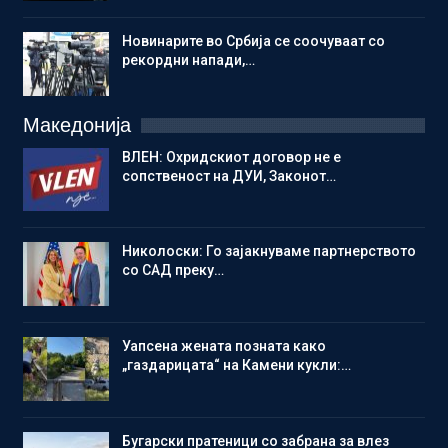
Новинарите во Србија се соочуваат со
рекордни напади,…
Македонија
ВЛЕН: Охридскиот договор не е
сопственост на ДУИ, Законот…
Николоски: Го зајакнуваме партнерството
со САД преку…
Уапсена жената позната како
„газдарицата“ на Камени кукли:…
Бугарски пратеници со забрана за влез