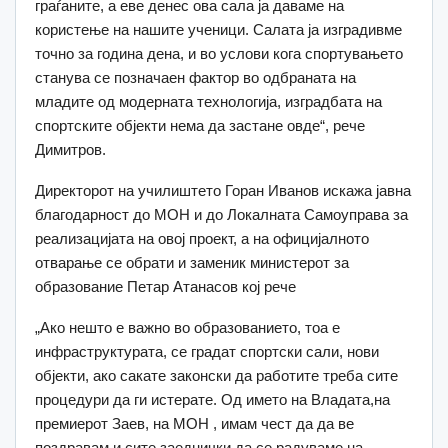
граѓаните, а еве денес ова сала ја даваме на
користење на нашите ученици. Салата ја изградивме
точно за година дена, и во услови кога спортувањето
станува се позначаен фактор во одбраната на
младите од модерната технологија, изградбата на
спортските објекти нема да застане овде“, рече
Димитров.
Директорот на училиштето Горан Иванов искажа јавна
благодарност до МОН и до Локалната Самоуправа за
реализацијата на овој проект, а на официјалното
отварање се обрати и заменик министерот за
образование Петар Атанасов кој рече
„Ако нешто е важно во образованието, тоа е
инфраструктурата, се градат спортски сали, нови
објекти, ако сакате законски да работите треба сите
процедури да ги истерате. Од името на Владата,на
премиерот Заев, на МОН , имам чест да да ве
поздравам и сите заеднички да се радуваме на