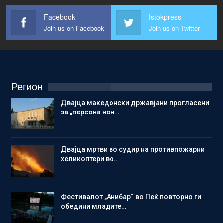
Facebook
Istokpress
Join us on Facebook
Join us on Twitter
Регион
Двајца македонски државјани прогласени
за „персона нон…
Двајца мртви во судир на противпожарни
хеликоптери во…
Фестивалот „Анибар“ во Пеќ повторно ги
обедини младите…