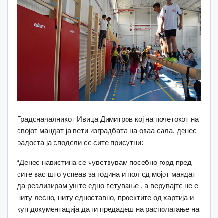
Градоначалникот Ивица Димитров кој на почетокот на
својот мандат ја вети изградбата на оваа сала, денес
радоста ја сподели со сите присутни:
“Денес навистина се чувствувам посебно горд пред
сите вас што успеав за година и пол од мојот мандат
да реализирам уште едно ветување , а верувајте не е
ниту лесно, ниту едноставно, проектите од хартија и
куп документација да ги предадеш на располагање на