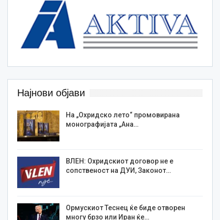
Најнови објави
На „Охридско лето“ промовирана
монографијата „Ана…
ВЛЕН: Охридскиот договор не е
сопственост на ДУИ, Законот…
Ормускиот Теснец ќе биде отворен
многу брзо или Иран ќе…