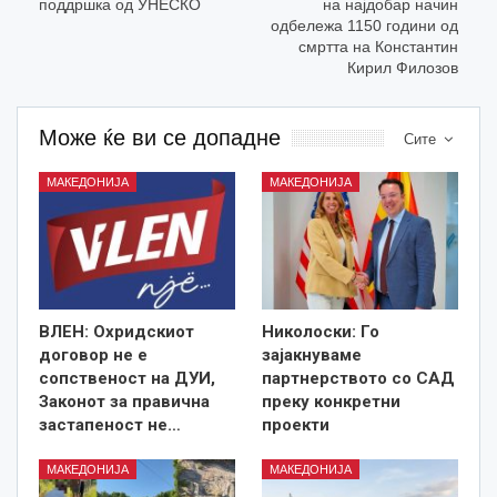
поддршка од УНЕСКО
на најдобар начин
одбележа 1150 години од
смртта на Константин
Кирил Филозов
Може ќе ви се допадне
Сите
МАКЕДОНИЈА
МАКЕДОНИЈА
ВЛЕН: Охридскиот
Николоски: Го
договор не е
зајакнуваме
сопственост на ДУИ,
партнерството со САД
Законот за правична
преку конкретни
застапеност не…
проекти
МАКЕДОНИЈА
МАКЕДОНИЈА