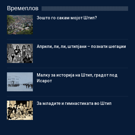
Времеплов
Зошто го сакам мојот Штип?
Aприли, ли, ли, штипјани – познати шегаџии
Малку за историја на Штип, градот под
Исарот
Зa младите и гимнастиката во Штип