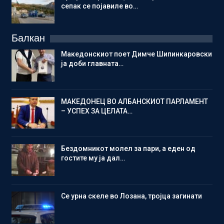
сепак се појавиле во…
Балкан
Македонскиот поет Димче Шипинкаровски
ја доби главната…
МАКЕДОНЕЦ ВО АЛБАНСКИОТ ПАРЛАМЕНТ
– УСПЕХ ЗА ЦЕЛАТА…
Бездомникот молел за пари, а еден од
гостите му ја дал…
Се урна скеле во Лозана, тројца загинати