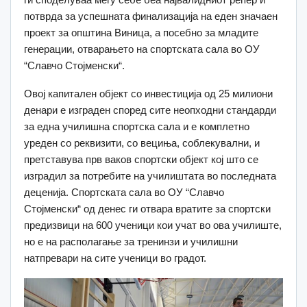
потврда за успешната финализација на еден значаен
проект за општина Виница, а посебно за младите
генерации, отварањето на спортската сала во ОУ
“Славчо Стојменски“.
Овој капитален објект со инвестиција од 25 милиони
денари е изграден според сите неопходни стандарди
за една училишна спортска сала и е комплетно
уреден со реквизити, со вециња, соблекувални, и
претставува прв ваков спортски објект кој што се
изградил за потребите на училиштата во последната
деценија. Спортската сала во ОУ “Славчо
Стојменски“ од денес ги отвара вратите за спортски
предизвици на 600 ученици кои учат во ова училиште,
но е на располагање за тренинзи и училишни
натпревари на сите ученици во градот.