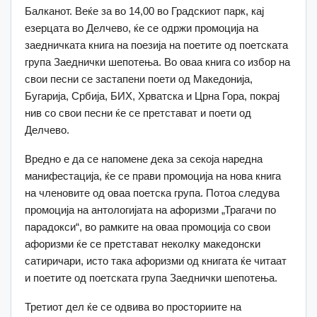
Балканот. Веќе за во 14,00 во Градскиот парк, кај
езерцата во Делчево, ќе се одржи промоција на
заедничката книга на поезија на поетите од поетската
група Заеднички шепотења. Во оваа книга со избор на
свои песни се застапени поети од Македонија,
Бугарија, Србија, БИХ, Хрватска и Црна Гора, покрај
нив со свои песни ќе се претстават и поети од
Делчево.
Вредно е да се напомене дека за секоја наредна
манифестација, ќе се прави промоција на нова книга
на членовите од оваа поетска група. Потоа следува
промоција на антологијата на афоризми „Трагачи по
парадокси“, во рамките на оваа промоција со свои
афоризми ќе се претстават неколку македонски
сатиричари, исто така афоризми од книгата ќе читаат
и поетите од поетската група Заеднички шепотења.
Третиот дел ќе се одвива во просториите на