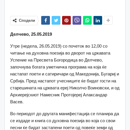
Сподели
Делчево, 25.05.2019
Утре (недела, 26.05.2019) со почеток во 12,00 со
читање на духовна поезија во дворот на цркавата
Успение на Пресвета Богородица во Делчево,
започнува богата уметничка програма на која ќе
настапат поети и сатиричари од Македонија, Бугариј и
Србија. Пред настапот учесниците ќе бидат гости на
старешината на црквата ереј Николчо Воиновски, и од
Архиерејскиот Намесник Протојереј Алаксандар
Васев.
Во периодот до другата манифестација се планира да
се издаде и книга со духовна поезија во која со свои
песни ќе бидат застапени поети од повеќе земји од