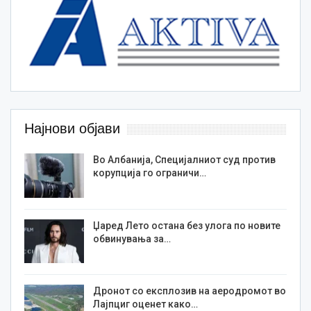
Најнови објави
Во Албанија, Специјалниот суд против
корупција го ограничи…
Џаред Лето остана без улога по новите
обвинувања за…
Дронот со експлозив на аеродромот во
Лајпциг оценет како…