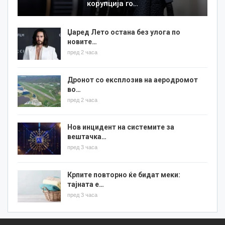
корупција го…
Џаред Лето остана без улога по
новите…
пред 2 часа
Дронот со експлозив на аеродромот
во…
пред 2 часа
Нов инцидент на системите за
вештачка…
пред 3 часа
Крпите повторно ќе бидат меки:
тајната е…
пред 3 часа