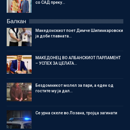
со САД преку…
Балкан
Македонскиот поет Димче Шипинкаровски
ја доби главната…
МАКЕДОНЕЦ ВО АЛБАНСКИОТ ПАРЛАМЕНТ
– УСПЕХ ЗА ЦЕЛАТА…
Бездомникот молел за пари, а еден од
гостите му ја дал…
Се урна скеле во Лозана, тројца загинати