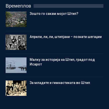
Времеплов
Зошто го сакам мојот Штип?
Aприли, ли, ли, штипјани – познати шегаџии
Малку за историја на Штип, градот под
Исарот
Зa младите и гимнастиката во Штип