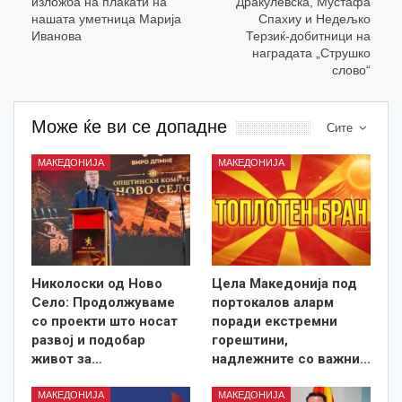
изложба на плакати на
Дракулевска, Мустафа
нашата уметница Марија
Спахиу и Недељко
Иванова
Терзиќ-добитници на
наградата „Струшко
слово“
Може ќе ви се допадне
Сите
МАКЕДОНИЈА
МАКЕДОНИЈА
Николоски од Ново
Цела Македонија под
Село: Продолжуваме
портокалов аларм
со проекти што носат
поради екстремни
развој и подобар
горештини,
живот за…
надлежните со важни…
МАКЕДОНИЈА
МАКЕДОНИЈА