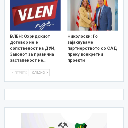
ВЛЕН: Охридскиот
Николоски: Го
договор не е
зајакнуваме
сопственост на ДУИ,
партнерството со САД
Законот за правична
преку конкретни
застапеност не…
проекти
ПТРЕТХ
СЛЕДНО