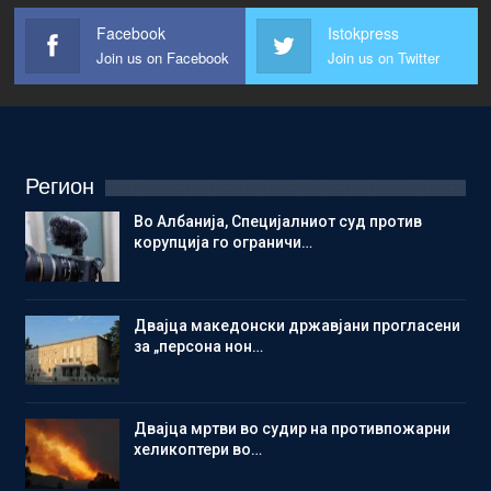
Facebook
Istokpress
Join us on Facebook
Join us on Twitter
Регион
Во Албанија, Специјалниот суд против
корупција го ограничи…
Двајца македонски државјани прогласени
за „персона нон…
Двајца мртви во судир на противпожарни
хеликоптери во…