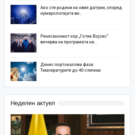
Ако сте родени на овие датуми, според
нумерологијата ве…
Ренесансниот хор „Готик Војсис“
вечерва на програмата на…
Денес портокалова фаза:
Температурите до 40 степени
Неделен актуел