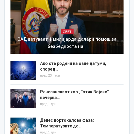
СВЕТ
САД ветуваат 1 милијарда долари помош за
безбедноста на…
Ако сте родени на овие датуми,
според…
пред 23 часа
Ренесансниот хор „Готик Војсис“
вечерва…
пред 1 ден
Денес портокалова фаза:
Температурите до…
пред 1 ден