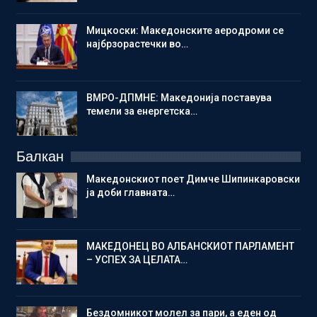
Мицкоски: Македонските аеродроми се
најбрзорастечки во…
ВМРО-ДПМНЕ: Македонија поставува
темели за енергетска…
Балкан
Македонскиот поет Димче Шипинкаровски
ја доби главната…
МАКЕДОНЕЦ ВО АЛБАНСКИОТ ПАРЛАМЕНТ
– УСПЕХ ЗА ЦЕЛАТА…
Бездомникот молел за пари, а еден од