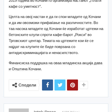
2019 година во Кочани го организира настанот „Плати
кафе со уметност“.
Целта на овој настан е да ги спои младите од Кочани
и да им овозможи прифаќање на различностите. Во
таа насока младите од Кочани ќе изработат цртежи на
бетонските клупи спроти кафе-барот „Рокси“ во
Трговскиот центар. Темата на цртежите кои ќе се
најдат на клупите ќе биде поврзана со
антидискриминацијата и ненасилството.
Финансиска поддршка на оваа младинска акција дава
и Општина Кочани.
Сподели