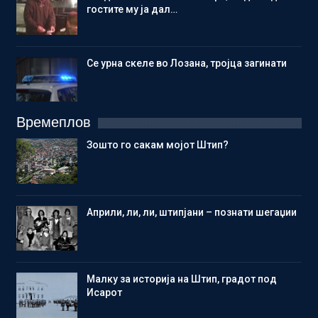
гостите му ја дал…
Се урна скеле во Лозана, тројца загинати
Времеплов
Зошто го сакам мојот Штип?
Aприли, ли, ли, штипјани – познати шегаџии
Малку за историја на Штип, градот под
Исарот