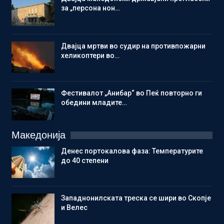
за „персона нон…
Двајца мртви во судир на противпожарни
хеликоптери во…
Фестивалот „Анибар“ во Пеќ повторно ги
обедини младите…
Македонија
Денес портокалова фаза: Температурите
до 40 степени
Западнонилската треска се шири во Скопје
и Велес