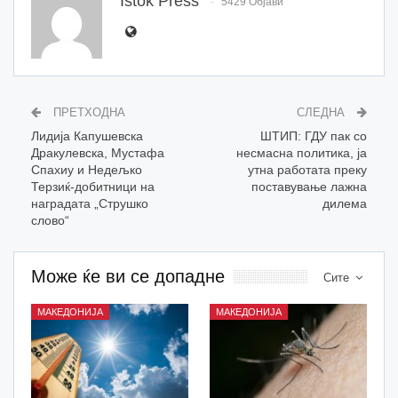
Istok Press
5429 Објави
ПРЕТХОДНА
СЛЕДНА
Лидија Капушевска
ШТИП: ГДУ пак со
Дракулевска, Мустафа
несмасна политика, ја
Спахиу и Недељко
утна работата преку
Терзиќ-добитници на
поставување лажна
наградата „Струшко
дилема
слово“
Може ќе ви се допадне
Сите
МАКЕДОНИЈА
МАКЕДОНИЈА