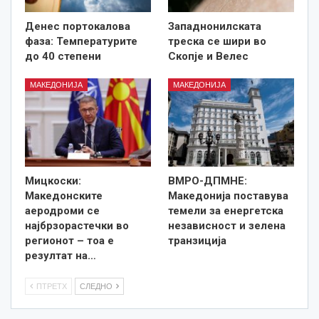
Денес портокалова
Западнонилската
фаза: Температурите
треска се шири во
до 40 степени
Скопје и Велес
МАКЕДОНИЈА
МАКЕДОНИЈА
Мицкоски:
ВМРО-ДПМНЕ:
Македонските
Македонија поставува
аеродроми се
темели за енергетска
најбрзорастечки во
независност и зелена
регионот – тоа е
транзиција
резултат на…
ПТРЕТХ
СЛЕДНО