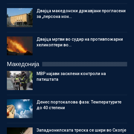
Двајца македонски државјани прогласени
за „персона нон…
Двајца мртви во судир на противпожарни
хеликоптери во…
Македонија
МВР најави засилени контроли на
патиштата
Денес портокалова фаза: Температурите
до 40 степени
Западнонилската треска се шири во Скопје