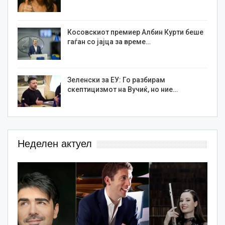
Косовскиот премиер Албин Курти беше
гаѓан со јајца за време…
Зеленски за ЕУ: Го разбирам
скептицизмот на Вучиќ, но ние…
Неделен актуел