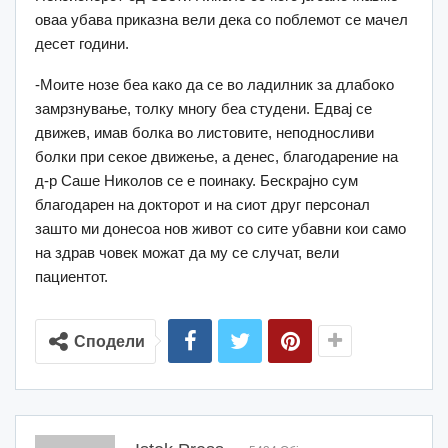
оваа убава приказна вели дека со поблемот се мачел
десет години.
-Моите нозе беа како да се во ладилник за длабоко
замрзнување, толку многу беа студени. Едвај се
движев, имав болка во листовите, неподносливи
болки при секое движење, а денес, благодарение на
д-р Саше Николов се е поинаку. Бескрајно сум
благодарен на докторот и на сиот друг персонал
зашто ми донесоа нов живот со сите убавни кои само
на здрав човек можат да му се случат, вели
пациентот.
Сподели