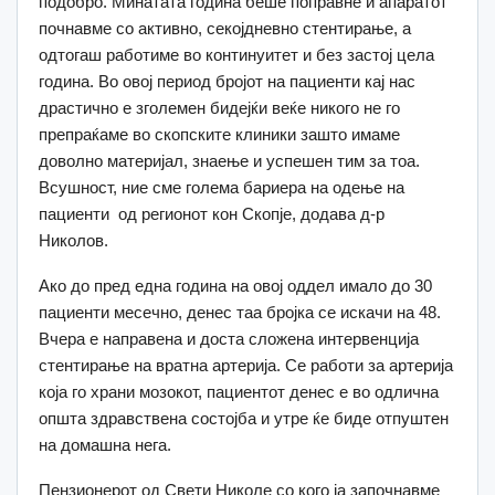
подобро. Минатата година беше поправне и апаратот
почнавме со активно, секојдневно стентирање, а
одтогаш работиме во континуитет и без застој цела
година. Во овој период бројот на пациенти кај нас
драстично е зголемен бидејќи веќе никого не го
препраќаме во скопските клиники зашто имаме
доволно материјал, знаење и успешен тим за тоа.
Всушност, ние сме голема бариера на одење на
пациенти од регионот кон Скопје, додава д-р
Николов.
Ако до пред една година на овој оддел имало до 30
пациенти месечно, денес таа бројка се искачи на 48.
Вчера е направена и доста сложена интервенција
стентирање на вратна артерија. Се работи за артерија
која го храни мозокот, пациентот денес е во одлична
општа здравствена состојба и утре ќе биде отпуштен
на домашна нега.
Пензионерот од Свети Николе со кого ја започнавме