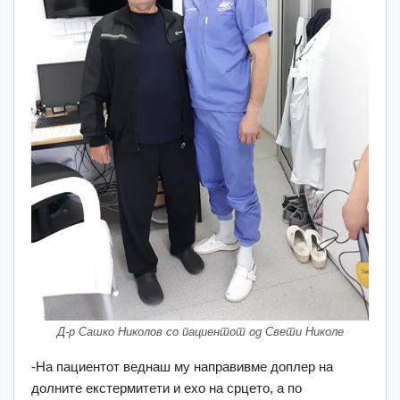
Д-р Сашко Николов со пациентот од Свети Николе
-На пациентот веднаш му направивме доплер на
долните екстермитети и ехо на срцето, а по