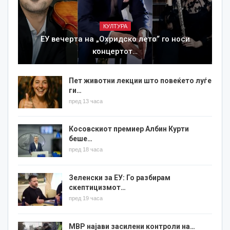
КУЛТУРА
ЕУ вечерта на „Охридско лето“ го носи
концертот…
Пет животни лекции што повеќето луѓе
ги…
пред 13 часа
Косовскиот премиер Албин Курти
беше…
пред 18 часа
Зеленски за ЕУ: Го разбирам
скептицизмот…
пред 19 часа
МВР најави засилени контроли на…