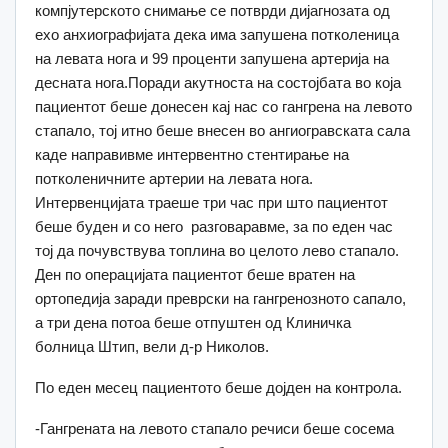
компјутерското снимање се потврди дијагнозата од
ехо анхиографијата дека има запушена потколеница
на левата нога и 99 проценти запушена артерија на
десната нога.Поради акутноста на состојбата во која
пациентот беше донесен кај нас со гангрена на левото
стапало, тој итно беше внесен во ангиогравската сала
каде направивме интервентно стентирање на
потколеничните артерии на левата нога.
Интервенцијата траеше три час при што пациентот
беше буден и со него разговаравме, за по еден час
тој да почувствува топлина во целото лево стапало.
Ден по операцијата пациентот беше вратен на
ортопедија заради преврски на гангренозното сапало,
а три дена потоа беше отпуштен од Клиничка
болница Штип, вели д-р Николов.
По еден месец пациентото беше дојден на контрола.
-Гангрената на левото стапало речиси беше сосема