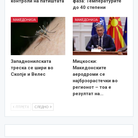
контроли на патиштата
фаза: Температурите
до 40 степени
МАКЕДОНИЈА
МАКЕДОНИЈА
Западнонилската
Мицкоски:
треска се шири во
Македонските
Скопје и Велес
аеродроми се
најбрзорастечки во
регионот – тоа е
резултат на…
ПТРЕТХ
СЛЕДНО