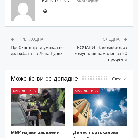
Istok Press
5434 Објави
ПРЕТХОДНА
СЛЕДНА
Пробиштипјани уживаа во
KОЧАНИ: Надоместок за
изложбата на Лена Ѓуриќ
комуналии намален за 20
проценти
Може ќе ви се допадне
Сите
МАКЕДОНИЈА
МАКЕДОНИЈА
МВР најави засилени
Денес портокалова