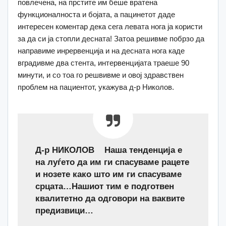
повлечена, на прстите им беше вратена
функционалноста и бојата, а пацинетот даде
интересен коментар дека сега левата нога ја користи
за да си ја стопли десната! Затоа решивме побрзо да
направиме инрервенција и на десната нога каде
вградивме два стента, интервенцијата траеше 90
минути, и со тоа го решвивме и овој здравствен
проблем на пациентот, укажува д-р Николов.
Д-р НИКОЛОВ Наша тенденција е
на луѓето да им ги спасуваме рацете
и нозете како што им ги спасуваме
срцата…Нашиот тим е подготвен
квалитетно да одговори на ваквите
предизвици…