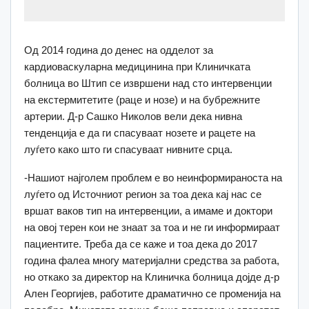
Од 2014 година до денес на одделот за
кардиоваскуларна медицинина при Клиничката
болница во Штип се извршени над сто интервенции
на екстермитетите (раце и нозе) и на бубрежните
артерии. Д-р Сашко Николов вели дека нивна
тенденција е да ги спасуваат нозете и рацете на
луѓето како што ги спасуваат нивните срца.
-Нашиот најголем проблем е во неинформираноста на
луѓето од Источниот регион за тоа дека кај нас се
вршат ваков тип на интервенции, а имаме и доктори
на овој терен кои не знаат за тоа и не ги информираат
пациентите. Треба да се каже и тоа дека до 2017
година фалеа многу материјални средства за работа,
но откако за директор на Клиничка болница дојде д-р
Ален Георгијев, работите драматично се променија на