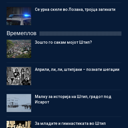
Се урна скеле во Лозана, тројца загинати
Времеплов
Зошто го сакам мојот Штип?
Aприли, ли, ли, штипјани – познати шегаџии
Малку за историја на Штип, градот под
Исарот
Зa младите и гимнастиката во Штип