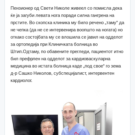
Пензионер од Свети Николе живеел со помисла дека
ќе ја загуби левата нога поради силна гангрена на
прстите. Во скопска клиника му било речено „таму“ да
не чепка (да не се интервенира воопшто на ногата) но
откако состојбата му се влошила се јавил на одделот
за ортопедија при Клиничката болница во
Штип.Одтаму, по обавените прегледи, пациентот итно
бил префрлен на одделот за кардиоваскуларна
медицина во истата болница каде „под свое“ го зема
д-р Сашко Николов, субспецијалист, интервентен
кардиолог.