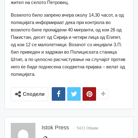
жител на селото Петровец.
Возилото било запрено вчера околу 14,30 часот, а од
полицијата информираат дека при контрола во
возилото биле пронајдени 40 мигранти, од кои 26 од
Пакистан, десет од Сирија и четири лица од Египет,
од кои 12 се малолетници. Возачот со инцијали З.П.
бил приведен и задржан во Полициската станица
Штип, а по целосно расчистување на случајот против
него ќе биде поднесена соодветна пријава – велат од
полицијата.
Сподели
Istok Press
5421 Објави