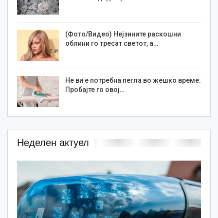
(Фото/Видео) Нејзините раскошни
облини го тресат светот, а…
Не ви е потребна пегла во жешко време:
Пробајте го овој…
Неделен актуел