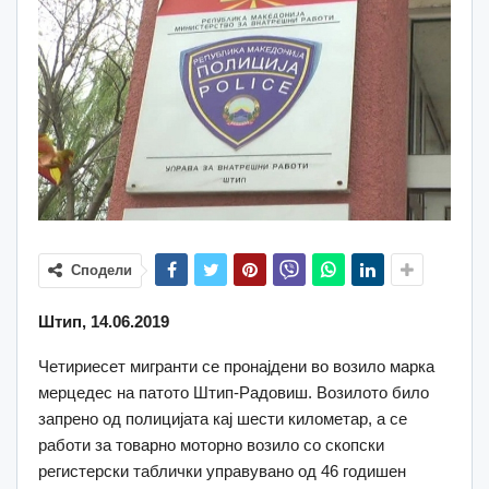
Сподели
Штип, 14.06.2019
Четириесет мигранти се пронајдени во возило марка
мерцедес на патото Штип-Радовиш. Возилото било
запрено од полицијата кај шести километар, а се
работи за товарно моторно возило со скопски
регистерски таблички управувано од 46 годишен