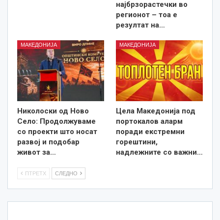
најбрзорастечки во
регионот – тоа е
резултат на…
МАКЕДОНИЈА
МАКЕДОНИЈА
Николоски од Ново
Цела Македонија под
Село: Продолжуваме
портокалов аларм
со проекти што носат
поради екстремни
развој и подобар
горештини,
живот за…
надлежните со важни…
ПТРЕТХ
СЛЕДНО