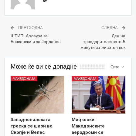
ПРЕТХОДНА
СЛЕДНА
ШТИП: Аплаузи за
Ден на
Бочварски и за Јорданов
крводарителството-5
минути за животен век
Може ќе ви се допадне
Сите
МАКЕДОНИЈА
МАКЕДОНИЈА
Западнонилската
Мицкоски:
треска се шири во
Македонските
Скопје и Велес
аеродроми се