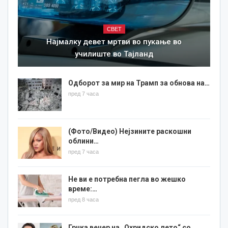
СВЕТ
Најмалку девет мртви во пукање во
училиште во Тајланд
Одборот за мир на Трамп за обнова на…
пред 7 часа
(Фото/Видео) Нејзините раскошни
облини…
пред 7 часа
Не ви е потребна пегла во жешко
време:…
пред 8 часа
Грчка вечер на „Охридско лето“ со…