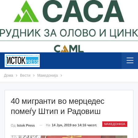
Дома
Вести
Македонија
40 мигранти во мерцедес
помеѓу Штип и Радовиш
МАКЕДОНИЈА
На
14 Јун, 2019 во 14:16 часот.
Од
Istok Press