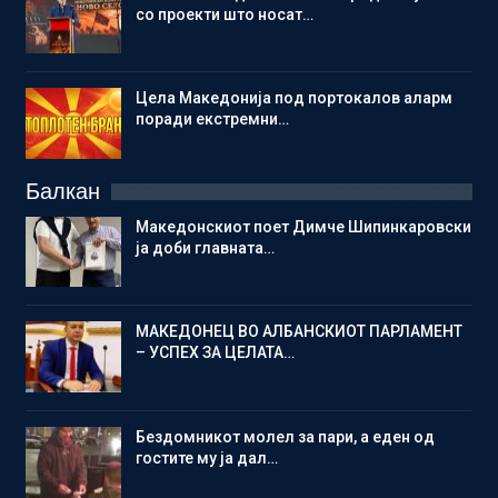
со проекти што носат…
Цела Македонија под портокалов аларм
поради екстремни…
Балкан
Македонскиот поет Димче Шипинкаровски
ја доби главната…
МАКЕДОНЕЦ ВО АЛБАНСКИОТ ПАРЛАМЕНТ
– УСПЕХ ЗА ЦЕЛАТА…
Бездомникот молел за пари, а еден од
гостите му ја дал…