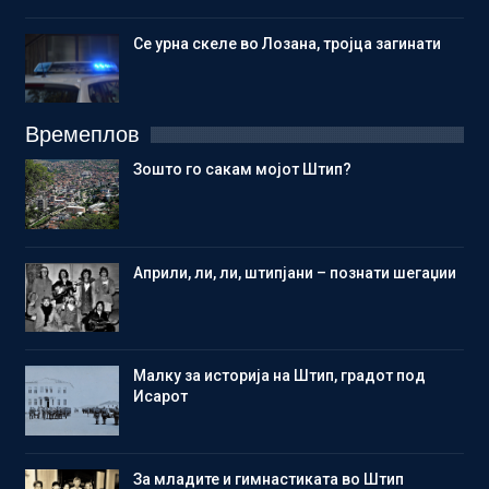
Се урна скеле во Лозана, тројца загинати
Времеплов
Зошто го сакам мојот Штип?
Aприли, ли, ли, штипјани – познати шегаџии
Малку за историја на Штип, градот под
Исарот
Зa младите и гимнастиката во Штип