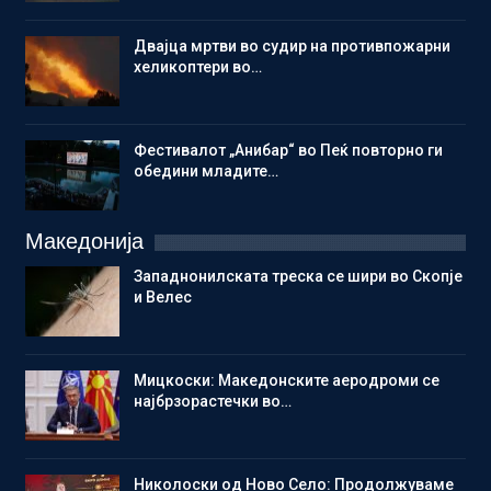
Двајца мртви во судир на противпожарни
хеликоптери во…
Фестивалот „Анибар“ во Пеќ повторно ги
обедини младите…
Македонија
Западнонилската треска се шири во Скопје
и Велес
Мицкоски: Македонските аеродроми се
најбрзорастечки во…
Николоски од Ново Село: Продолжуваме