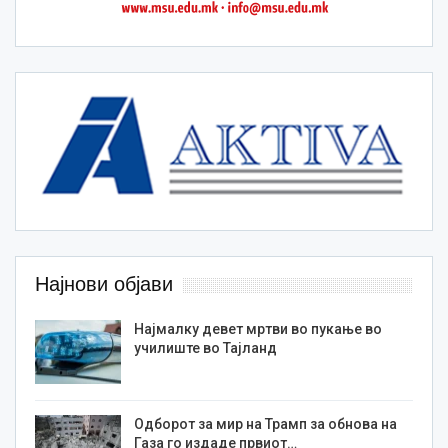
Најнови објави
Најмалку девет мртви во пукање во
училиште во Тајланд
Одборот за мир на Трамп за обнова на
Газа го издаде првиот…