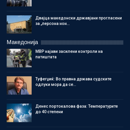
Двајца македонски државјани прогласени
за „персона нон…
Македонија
МВР најави засилени контроли на
патиштата
Туфегџиќ: Во правна држава судските
одлуки мора да се…
Денес портокалова фаза: Температурите
до 40 степени