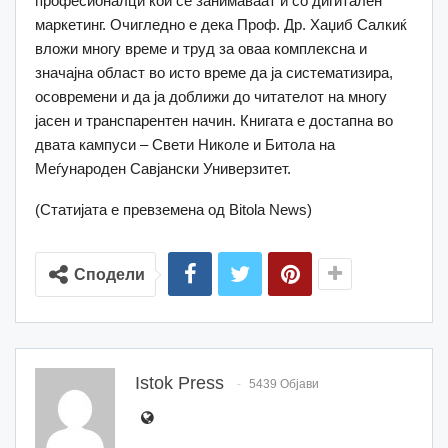
професионалци кои се занимаваат и со дигитален
маркетинг. Очигледно е дека Проф. Др. Хаџиб Салкиќ
вложи многу време и труд за оваа комплексна и
значајна област во исто време да ја систематизира,
осовремени и да ја доближи до читателот на многу
јасен и транспарентен начин. Книгата е достапна во
двата кампуси – Свети Николе и Битола на
Меѓународен Савјански Универзитет.
(Статијата е превземена од Bitola News)
Сподели
Istok Press
5439 Објави