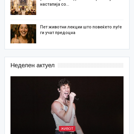
настапија со…
Пет животни лекции што повеќето луѓе
ги учат предоцна
Неделен актуел
ЖИВОТ