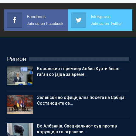
Facebook
Istokpress
Join us on Facebook
Join us on Twitter
Регион
Косовскиот премиер Албин Курти беше
гаѓан со јајца за време…
Зеленски во официјална посета на Србија:
Состаноците се…
Во Албанија, Специјалниот суд против
корупција го ограничи…