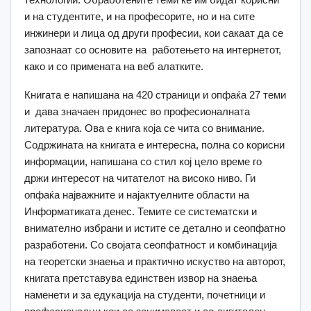
и на студентите, и на професорите, но и на сите
инжинери и лица од други професии, кои сакаат да се
запознаат со основите на работењето на интернетот,
како и со примената на веб алатките.
Книгата е напишана на 420 страници и опфаќа 27 теми
и дава значаен придонес во професионалната
литература. Ова е книга која се чита со внимание.
Содржината на книгата е интересна, полна со корисни
информации, напишана со стил кој цело време го
држи интересот на читателот на високо ниво. Ги
опфаќа најважните и најактуелните области на
Информатиката денес. Темите се систематски и
внимателно избрани и истите се детално и сеопфатно
разработени. Со својата сеопфатност и комбинација
на теоретски знаења и практично искуство на авторот,
книгата претставува единствен извор на знаења
наменети и за едукација на студенти, почетници и