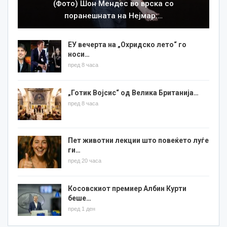
(Фото) Шон Мендес во врска со
поранешната на Нејмар:…
ЕУ вечерта на „Охридско лето“ го
носи…
пред 8 часа
„Готик Војсис“ од Велика Британија…
пред 8 часа
Пет животни лекции што повеќето луѓе
ги…
пред 20 часа
Косовскиот премиер Албин Курти
беше…
пред 1 ден