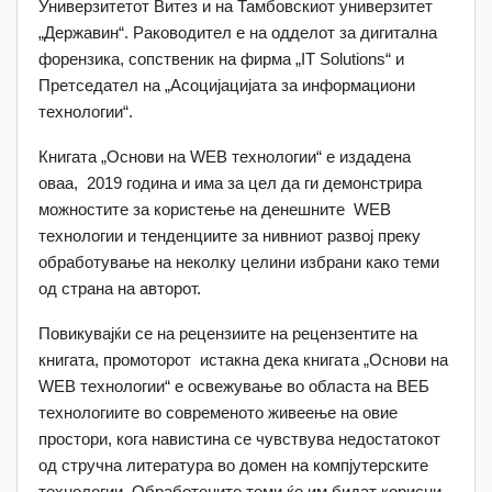
Универзитетот Витез и на Тамбовскиот универзитет
„Державин“. Раководител е на одделот за дигитална
форензика, сопственик на фирма „IT Solutions“ и
Претседател на „Асоцијацијата за информациони
технологии“.
Книгата „Основи на WEB технологии“ е издадена
оваа, 2019 година и има за цел да ги демонстрира
можностите за користење на денешните WEB
технологии и тенденциите за нивниот развој преку
обработување на неколку целини избрани како теми
од страна на авторот.
Повикувајќи се на рецензиите на рецензентите на
книгата, промоторот истакна дека книгата „Основи на
WEB технологии“ е освежување во областа на ВЕБ
технологиите во современото живеење на овие
простори, кога навистина се чувствува недостатокот
од стручна литература во домен на компјутерските
технологии. Обработените теми ќе им бидат корисни