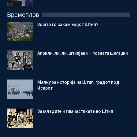
Времеплов
Зошто го сакам мојот Штип?
Aприли, ли, ли, штипјани – познати шегаџии
Малку за историја на Штип, градот под
Исарот
Зa младите и гимнастиката во Штип