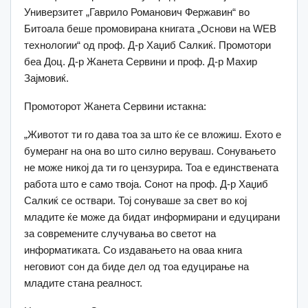
Универзитет „Гаврило Романович Фержавин“ во
Битоала беше промовирана книгата „Основи на WEB
технологии“ од проф. Д-р Хаџиб Салкиќ. Промотори
беа Доц. Д-р Жанета Сервини и проф. Д-р Махир
Зајмовиќ.
Промоторот Жанета Сервини истакна:
„Животот ти го дава тоа за што ќе се вложиш. Ехото е
бумеранг на она во што силно веруваш. Сонувањето
не може никој да ти го цензурира. Тоа е единствената
работа што е само твоја. Сонот на проф. Д-р Хаџиб
Салкиќ се оствари. Тој сонуваше за свет во кој
младите ќе може да бидат информирани и едуцирани
за современите случувања во светот на
информатиката. Со издавањето на оваа книга
неговиот сон да биде дел од тоа едуцирање на
младите стана реалност.