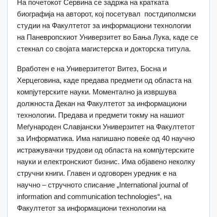
На почетокот Сервина се задржа на кратката
биографија на авторот, кој посетувал постдиполмски
студии на Факултетот за информациони технологии
на Паневропскиот Универзитет во Бања Лука, каде се
стекнал со својата магистерска и докторска титула.
Вработен е на Универзитетот Витез, Босна и
Херцеговина, каде предава предмети од областа на
компјутерските науки. Моментално ја извршува
должноста Декан на Факултетот за информациони
технологии. Предава и предмети токму на нашиот
Меѓународен Славјански Универзитет на Факултетот
за Информатика. Има напишано повеќе од 40 научно
истражувачки трудови од областа на компјутерските
науки и електронскиот бизнис. Има објавено неколку
стручни книги. Главен и одговорен уредник е на
научно – стручното списание „International journal of
information and communication technologies“, на
Факултетот за информациони технологии на