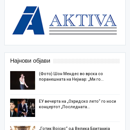
Најнови објави
(Фото) Шон Мендес во врска со
поранешната на Нејмар: „Ми го…
ЕУ вечерта на „Охридско лето“ го носи
концертот „Последната…
„Готик Војсис“ од Велика Британија