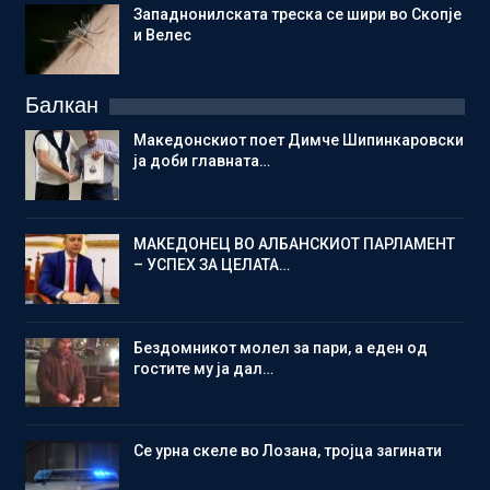
Западнонилската треска се шири во Скопје
и Велес
Балкан
Македонскиот поет Димче Шипинкаровски
ја доби главната…
МАКЕДОНЕЦ ВО АЛБАНСКИОТ ПАРЛАМЕНТ
– УСПЕХ ЗА ЦЕЛАТА…
Бездомникот молел за пари, а еден од
гостите му ја дал…
Се урна скеле во Лозана, тројца загинати