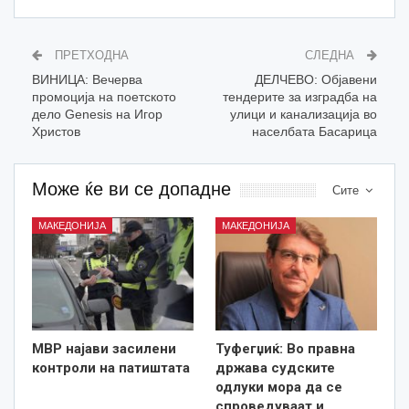
ПРЕТХОДНА
СЛЕДНА
ВИНИЦА: Вечерва
ДЕЛЧЕВО: Објавени
промоција на поетското
тендерите за изградба на
дело Genesis на Игор
улици и канализација во
Христов
населбата Басарица
Може ќе ви се допадне
Сите
МАКЕДОНИЈА
МАКЕДОНИЈА
МВР најави засилени
Туфегџиќ: Во правна
контроли на патиштата
држава судските
одлуки мора да се
спроведуваат и