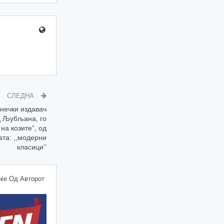
СЛЕДНА
нечки издавач
од Љубљана, го
на козите”, од
ата: ,,модерни
класици’’
ќе Од Авторот