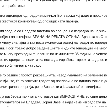
 и неработење.
игна одговорот од градоначалникот Бочварски кој даде и прошире
 е жестокот критикуван од опозициската партија.
п заедно со Владата влегува во процес на изградба на најзнач
н објект за штипјани, БРАНА НА РЕКАТА ОТИЊА. Браната за Оп
е многу значајна и таа носи економски развој на градот во наредн
ини. Носи трајно добро за денешните и идните генерации и е мног
то многу претходни генерации во изминатите 35 години не успев
ости, средства, политичка воља да изработат проекти за да се и
ро во близината на градот.
е го развие спортот, рекреацијата, наводнувањето на зелените 
земјиште, ќе го заштити градот од поплави, а во иднина може и д
лектрична енергија, рече Боварски и ја „закачи“ опозицијата:
 ја разберам паниката и стравот кај ВМРО-ДПМНЕ во овие дено
етседателот на Владата, Зоран Заев ја најавивме изградбата на 