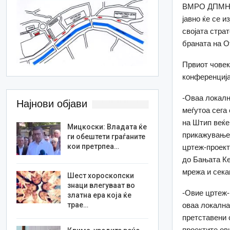
ВМРО ДПМНЕ в
јавно ќе се 
својата страт
браната на О
Првиот чове
конференција
-Оваа локалн
Најнови објави
меѓутоа сега
на Штип веќе
Мицкоски: Владата ќе
прикажување 
ги обештети граѓаните
кои претрпеа…
цртеж-проект
до Бањата Ке
мрежа и сека
Шест хороскопски
знаци влегуваат во
-Овие цртеж-
златна ера која ќе
трае…
оваа локална
претставени 
проектите ов