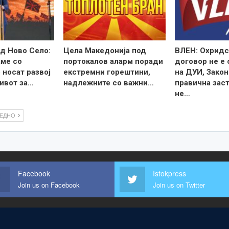
д Ново Село:
Цела Македонија под
ВЛЕН: Охридс
ме со
портокалов аларм поради
договор не е
 носат развој
екстремни горештини,
на ДУИ, Закон
ивот за…
надлежните со важни…
правична зас
не…
ЛЕДНО
Facebook
Istokpress
Join us on Facebook
Join us on Twitter