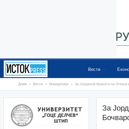
Вести
Екон
Дома
Вести
Македонија
За Јорданов браната на Отиња е 
За Јорд
Бочварс