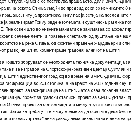
адот. Оттука кај мене се поставува прашањето, дали ВМРО-ДПМ
Брана на реката Отиња имајќи во предвид дека во изминатите 8 г
 прашање, ниту ја проектираа, ниту пак ја ветија на последните
ќе ја реализираат.Токму овде е големата и суштинска разлика п
 Тие освен што во нивните мандати се занимаваа со асфалтир
сфалт, сечење ленти и правење спектакли од пуштање на чешм
коритото на река Отиња, од фонтани правење жардињери и сли
ниот развој на Штип, коментираше градоначалникот на Штип.
 за коишто зборуваат се неопходната техничка документација за
о така и за изградба на Спортско-рекреативен центар Суитлак и 
ија. Штип единствениот град кој во време на ВМРО-ДПМНЕ фор
 за гасификација во 2012 година, а на крајот на 2017 година сеу
овен проект за гасификација на Штип. Затоа оваа локална власт
сификација, проект за градски стадион, проект за СРЦ Суитлак, п
ата Отиња, проект за обиколницата и многу други проекти за рас
Штип. Затоа ќе треба уште многу време за да сфатите дека без т
а или по вас „цртежи“ нема развој, нема инвестиции и нема напр