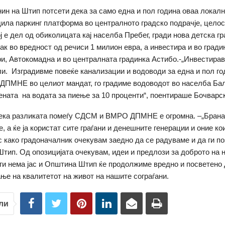
нин на Штип потсети дека за само една и пол година оваа локал
дила паркинг платформа во централното градско подрачје, целос
ј е дел од обиколицата кај населба Пребег, гради нова детска г
к во вредност од речиси 1 милион евра, а инвестира и во гради
, Автокомадна и во централната градинка Астибо.-„Инвестирав
и. Изградивме повеќе канализации и водоводи за една и пол го
ПМНЕ во целиот мандат, го градиме водоводот во населба Балк
ната на водата за пиење за 10 проценти“, поентираше Бочварс
дека разликата помеѓу СДСМ и ВМРО ДПМНЕ е огромна. –„Бранат
, а ќе ја користат сите граѓани и денешните генерации и оние к
с како градоначалник очекувам заедно да се радуваме и да ги п
Штип. Од опозицијата очекувам, идеи и предлози за доброто на 
 ги нема јас и Општина Штип ќе продолжиме вредно и посветено
ње на квалитетот на живот на нашите сограѓани.
ли