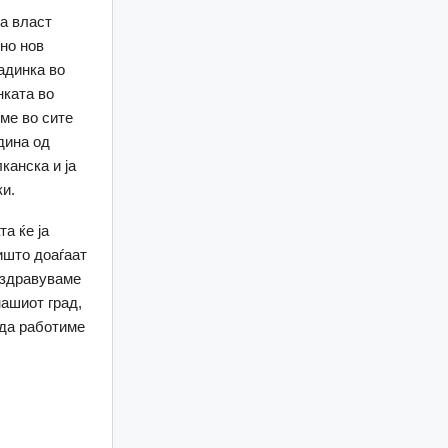
на власт
но нов
радинка во
нката во
ме во сите
дина од
анска и ја
ки.
а ќе ја
оишто доаѓаат
оздравуваме
нашиот град,
 да работиме