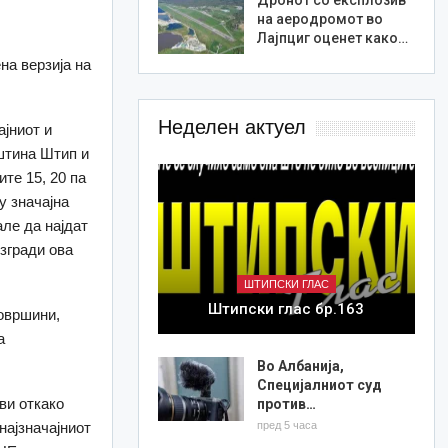
на аеродромот во
Лајпциг оценет како…
на верзија на
Неделен актуел
ајниот и
штина Штип и
ите 15, 20 па
у значајна
але да најдат
згради ова
ШТИПСКИ ГЛАС
Штипски глас бр.163
површини,
а
Во Албанија,
Специјалниот суд
ви откако
против…
пред 5 часа
најзначајниот