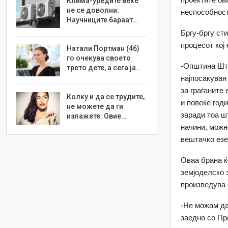
Клима-уредите веќе
не се доволни:
неспособност
Научниците бараат…
Бргу-бргу ст
процесот кој
Натали Портман (46)
го очекува своето
-Општина Шти
трето дете, а сега ја…
најпосакува
за граѓаните 
Колку и да се трудите,
и повеќе год
не можете да ги
заради тоа ш
излажете: Овие…
начини, можн
вештачко езе
Оваа брана ќ
земјоделско 
произведува е
-Не можам да
заедно со Пр