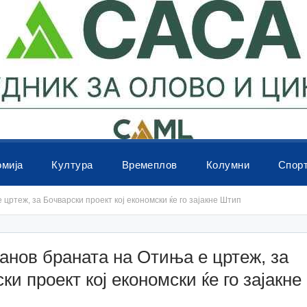
омија
Култура
Времеплов
Колумни
Спор
цртеж, за Бочварски проект кој економски ќе го зајакне Штип
анов браната на Отиња е цртеж, за
ки проект кој економски ќе го зајакн