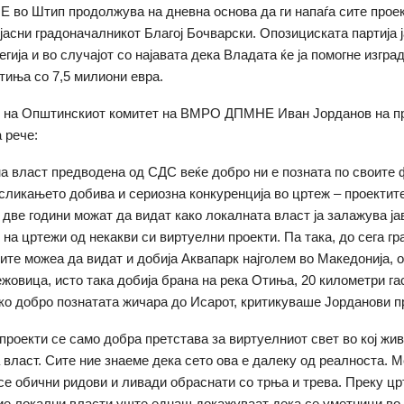
о Штип продолжува на дневна основа да ги напаѓа сите проек
изјасни градоначалникот Благој Бочварски. Опозициската партија 
егија и во случајот со најавата дека Владата ќе ја помогне изгра
тиња со 7,5 милиони евра.
к на Општинскиот комитет на ВМРО ДПМНЕ Иван Јорданов на п
 рече:
а власт предводена од СДС веќе добро ни е позната по своите 
 сликањето добива и сериозна конкуренција во цртеж – проектите
 две години можат да видат како локалната власт ја залажува ја
на цртежи од некакви си виртуелни проекти. Па така, до сега гр
ите можеа да видат и добија Аквапарк најголем во Македонија, 
жовица, исто така добија брана на река Отиња, 20 километри г
ко добро познатата жичара до Исарот, критикуваше Јорданови 
проекти се само добра претстава за виртуелниот свет во кој жив
 власт. Сите ние знаеме дека сето ова е далеку од реалноста. М
се обични ридови и ливади обраснати со трња и трева. Преку цр
ие локални власти уште еднаш докажуваат дека се уметници во