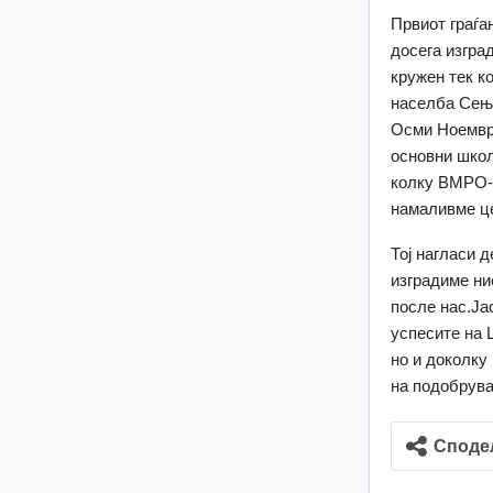
Првиот граѓа
досега изгра
кружен тек ко
населба Сења
Осми Ноември
основни школ
колку ВМРО-Д
намаливме це
Тој нагласи 
изградиме ние
после нас.Ја
успесите на 
но и доколку
на подобрува
Споде