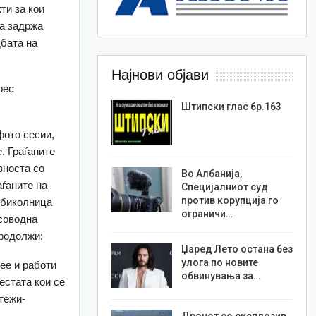
ти за кои
ја задржа
дбата на
Најнови објави
рес
Штипски глас бр.163
фото сесии,
. Граѓаните
вноста со
Во Албанија,
аѓаните на
Специјалниот суд
против корупција го
обиколница
ограничи…
асоводна
продолжи:
Џаред Лето остана без
улога по новите
ее и работи
обвинувања за…
естата кои се
тежи-
Дронот со експлозив