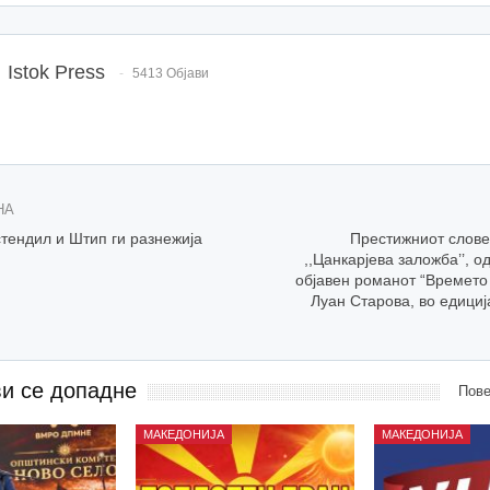
Istok Press
5413 Објави
НА
тендил и Штип ги разнежија
Престижниот слове
,,Цанкарјева заложба’’, 
објавен романот “Времето 
Луан Старова, во едициј
ви се допадне
Пове
МАКЕДОНИЈА
МАКЕДОНИЈА