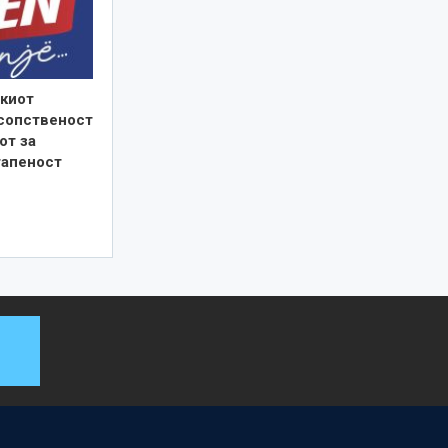
киот
 сопственост
от за
тапеност