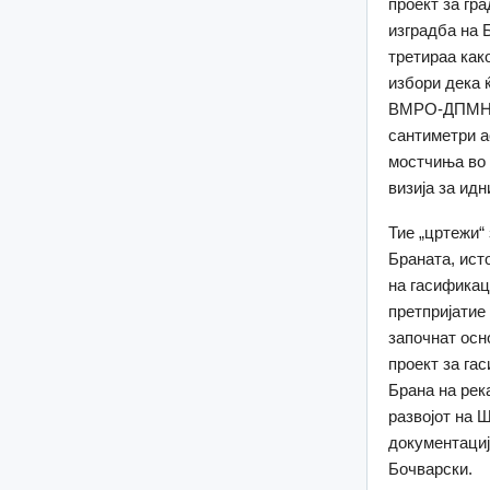
проект за гр
изградба на 
третираа како
избори дека 
ВМРО-ДПМНЕ.
сантиметри а
мостчиња во 
визија за ид
Тие „цртежи“
Браната, ист
на гасификац
претпријатие
започнат осн
проект за га
Брана на рек
развојот на 
документациј
Бочварски.