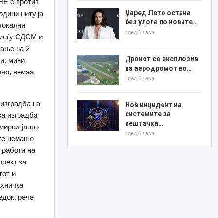
НЕ е против
Џаред Лето остана
одини ниту ја
без улога по новите…
 локални
пред 5 часа
омеѓу СДСМ и
ање на 2
Дронот со експлозив
и, мини
на аеродромот во…
чно, немаа
пред 6 часа
 изградба на
Нов инцидент на
системите за
за изградба
вештачка…
мирал јавно
пред 6 часа
ште немаше
 работи на
роект за
тот и
ехничка
едок, рече