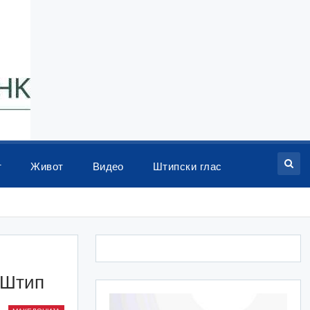
т
Живот
Видео
Штипски глас
е Штип