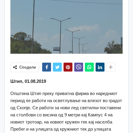
Сподели
Штип, 01.08.2019
Општина Штип преку приватна фирма во наредниот
период ќе работи на осветлување на влезот во градот
од Скопје. Се работи за нови лед светилки поставени
на столбови со висина од 9 метри кај Кампус 4 на
новиот тротоар, на новиот кружен тек кај населба
Пребег и на улицата од кружниот тек до улицата