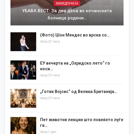
МАКЕДОНИЈА
УБАВА ВЕСТ: За два дена во кочанската
болница родени…
(Фото) Шон Мендес во врска со…
пред 22 часа
ЕУ вечерта на „Охридско лето“ го
носи…
пред 23 часа
„Готик Војсис“ од Велика Британија…
пред 23 часа
Пет животни лекции што повеќето луѓе
ги…
пред 1 ден