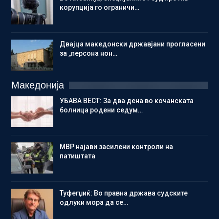
корупција го ограничи…
Двајца македонски државјани прогласени
за „персона нон…
Македонија
УБАВА ВЕСТ: За два дена во кочанската
болница родени седум…
МВР најави засилени контроли на
патиштата
Туфегџиќ: Во правна држава судските
одлуки мора да се…