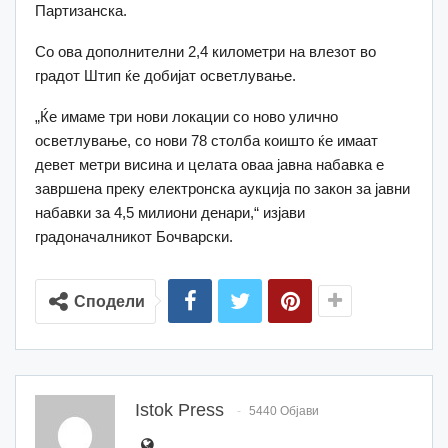
Партизанска.
Со ова дополнителни 2,4 километри на влезот во
градот Штип ќе добијат осветлување.
„Ќе имаме три нови локации со ново улично
осветлување, со нови 78 столба коишто ќе имаат
девет метри висина и целата оваа јавна набавка е
завршена преку електронска аукција по закон за јавни
набавки за 4,5 милиони денари,“ изјави
градоначалникот Бочварски.
Сподели
Istok Press
5440 Објави