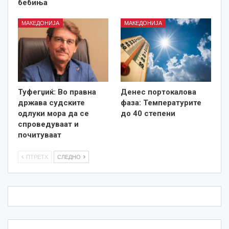
бебиња
МАКЕДОНИЈА
МАКЕДОНИЈА
Туфегџиќ: Во правна
Денес портокалова
држава судските
фаза: Температурите
одлуки мора да се
до 40 степени
спроведуваат и
почитуваат
ПТРЕТХ
СЛЕДНО