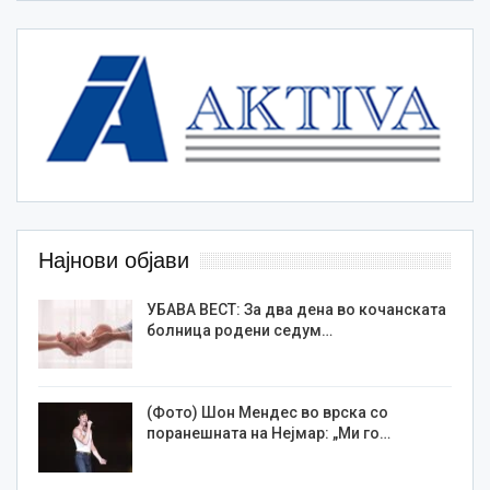
Најнови објави
УБАВА ВЕСТ: За два дена во кочанската
болница родени седум…
(Фото) Шон Мендес во врска со
поранешната на Нејмар: „Ми го…