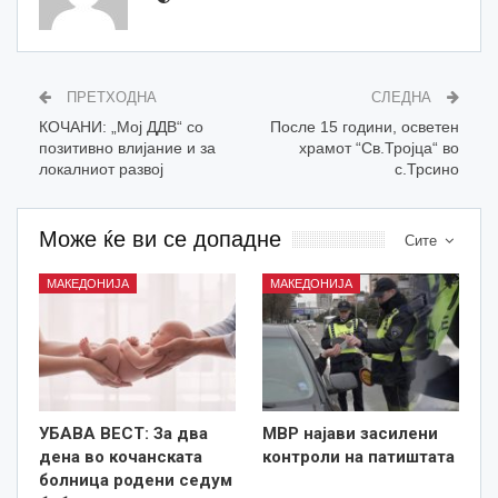
ПРЕТХОДНА
СЛЕДНА
КОЧАНИ: „Мој ДДВ“ со
После 15 години, осветен
позитивно влијание и за
храмот “Св.Тројца“ во
локалниот развој
с.Трсино
Може ќе ви се допадне
Сите
МАКЕДОНИЈА
МАКЕДОНИЈА
УБАВА ВЕСТ: За два
МВР најави засилени
дена во кочанската
контроли на патиштата
болница родени седум