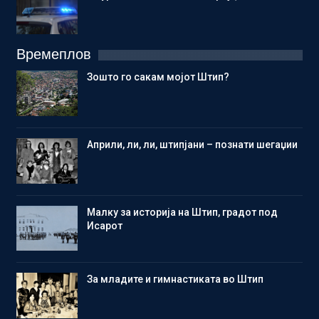
Времеплов
Зошто го сакам мојот Штип?
Aприли, ли, ли, штипјани – познати шегаџии
Малку за историја на Штип, градот под
Исарот
Зa младите и гимнастиката во Штип