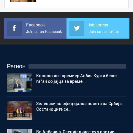
Facebook
Istokpress
Join us on Facebook
Join us on Twitter
Регион
Косовскиот премиер Албин Курти беше
гаѓан со јајца за време…
Зеленски во официјална посета на Србија:
Состаноците се…
Во Албанија, Специјалниот суд против