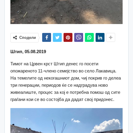
Сподели
Штип, 05.08.2019
Тимот на Црвен крст Штип денес го посети
опожареното 11-члено семејство во село Лакавица.
На темелите од некогашниот дом, чиј покрив го делеа
три генерации, периодов ќе се надградува ново
живеалиште, процес за кој е потребна помош од сите
граѓани кои се во состојба да дадат свој придонес.