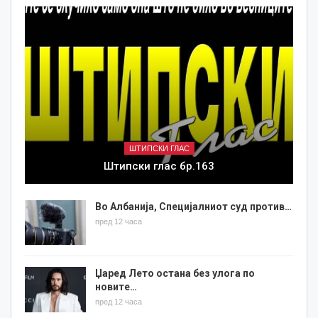
ШТИПСКИ ГЛАС
Штипски глас бр.163
Во Албанија, Специјалниот суд против…
пред 12 часа
Џаред Лето остана без улога по
новите…
пред 12 часа