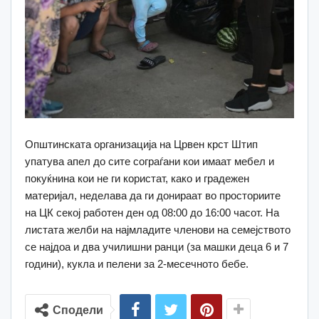
Општинската организација на Црвен крст Штип
упатува апел до сите сограѓани кои имаат мебел и
покуќнина кои не ги користат, како и градежен
материјал, неделава да ги донираат во просториите
на ЦК секој работен ден од 08:00 до 16:00 часот. На
листата желби на најмладите членови на семејството
се најдоа и два училишни ранци (за машки деца 6 и 7
години), кукла и пелени за 2-месечното бебе.
Сподели