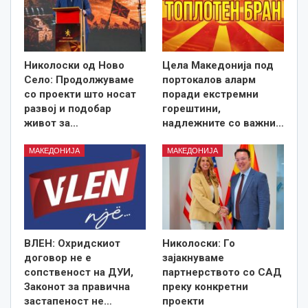
Николоски од Ново
Цела Македонија под
Село: Продолжуваме
портокалов аларм
со проекти што носат
поради екстремни
развој и подобар
горештини,
живот за…
надлежните со важни…
МАКЕДОНИЈА
МАКЕДОНИЈА
ВЛЕН: Охридскиот
Николоски: Го
договор не е
зајакнуваме
сопственост на ДУИ,
партнерството со САД
Законот за правична
преку конкретни
застапеност не…
проекти