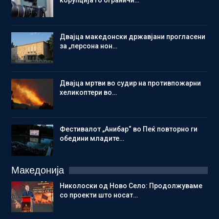
Двајца македонски државјани прогласени
за „персона нон…
Двајца мртви во судир на противпожарни
хеликоптери во…
Фестивалот „Анибар“ во Пеќ повторно ги
обедини младите…
Македонија
Николоски од Ново Село: Продолжуваме
со проекти што носат…