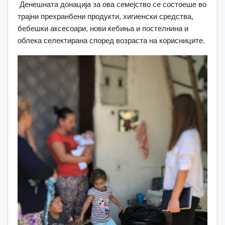
Денешната донација за ова семејство се состоеше во
трајни прехранбени продукти, хигиенски средства,
бебешки аксесоари, нови ќебиња и постелнина и
облека селектирана според возраста на корисниците.