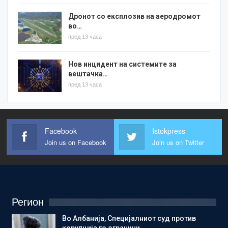
Дронот со експлозив на аеродромот
во…
пред 13 часа
Нов инцидент на системите за
вештачка…
пред 13 часа
Facebook
Istokpress
Join us on Facebook
Join us on Twitter
Регион
Во Албанија, Специјалниот суд против
корупција го ограничи…