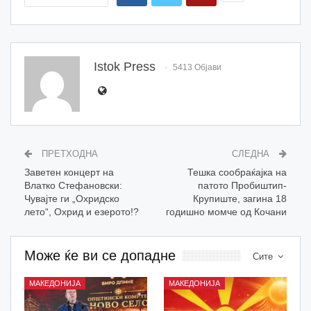
Istok Press
5413 Објави
ПРЕТХОДНА
СЛЕДНА
Заветен концерт на
Тешка сообраќајка на
Влатко Стефановски:
патото Пробиштип-
Чувајте ги „Охридско
Крупиште, загина 18
лето“, Охрид и езерото!?
годишно момче од Кочани
Може ќе ви се допадне
Сите
МАКЕДОНИЈА
МАКЕДОНИЈА