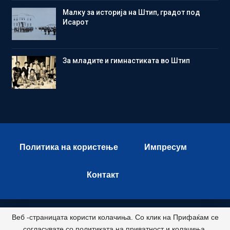
Малку за историја на Штип, градот под
Исарот
Зa младите и гимнастиката во Штип
Политика на користење
Импресум
Контакт
Веб -страницата користи колачиња. Со клик на Прифаќам се
© 2026 - Istok Press. All Rights Reserved.
согласувате со политиката на приватност и колачиња.