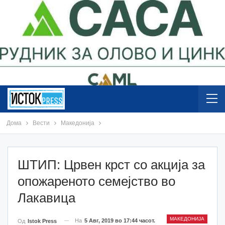
Дома
Вести
Македонија
ШТИП: Црвен крст со акција за
опожареното семејство во
Лакавица
МАКЕДОНИЈА
На
5 Авг, 2019 во 17:44 часот.
Од
Istok Press