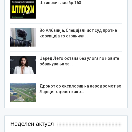
Штипски глас бр.163
Во Албанија, Специјалниот суд против
корупција го ограничи…
Џаред Лето остана без улога по новите
обвинувања за…
Дронот со експлозив на аеродромот во
Лајпциг оценет како…
Неделен актуел