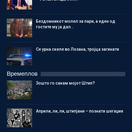
Бездомникот молел за пари, а еден од
гостите му ја дал…
Се урна скеле во Лозана, тројца загинати
Времеплов
Зошто го сакам мојот Штип?
Aприли, ли, ли, штипјани – познати шегаџии