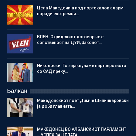
Цела Македонија под портокалов аларм
поради екстремни…
ВЛЕН: Охридскиот договор не е
сопственост на ДУИ, Законот…
Николоски: Го зајакнуваме партнерството
со САД преку…
Балкан
Македонскиот поет Димче Шипинкаровски
ја доби главната…
МАКЕДОНЕЦ ВО АЛБАНСКИОТ ПАРЛАМЕНТ
– УСПЕХ ЗА ЦЕЛАТА…