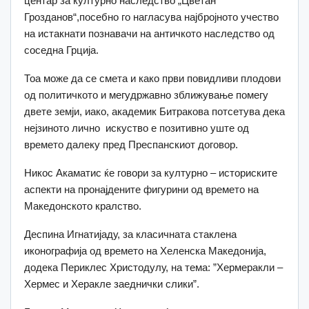
центар за културно наследство „Цветан
Грозданов“,посебно го нагласува најбројното учество
на истакнати познавачи на античкото наследство од
соседна Грција.
Тоа може да се смета и како први повидливи плодови
од политичкото и мегудржавно зближување помегу
двете земји, иако, академик Битракова потсетува дека
нејзиното лично искуство е позитивно уште од
времето далеку пред Преспанскиот договор.
Никос Акаматис ќе говори за културно – историските
аспекти на пронајдените фигурини од времето на
Македонското кралство.
Деспина Игнатијаду, за класичната стаклена
иконографија од времето на Хеленска Македонија,
додека Периклес Христодулу, на тема: ”Хермеракли –
Хермес и Херакле заеднички слики”.