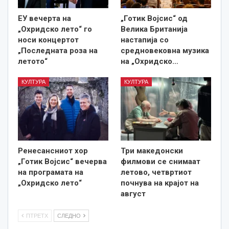
ЕУ вечерта на
„Готик Војсис“ од
„Охридско лето“ го
Велика Британија
носи концертот
настапија со
„Последната роза на
средновековна музика
летото“
на „Охридско…
КУЛТУРА
КУЛТУРА
Ренесансниот хор
Три македонски
„Готик Војсис“ вечерва
филмови се снимаат
на програмата на
летово, четвртиот
„Охридско лето“
почнува на крајот на
август
ПТРЕТХ
СЛЕДНО