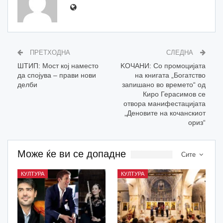
ПРЕТХОДНА
СЛЕДНА
ШТИП: Мост кој наместо
KOЧАНИ: Со промоцијата
да спојува – прави нови
на книгата „Богатство
делби
запишано во времето“ од
Киро Герасимов се
отвора манифестацијата
„Деновите на кочанскиот
ориз“
Може ќе ви се допадне
Сите
КУЛТУРА
КУЛТУРА