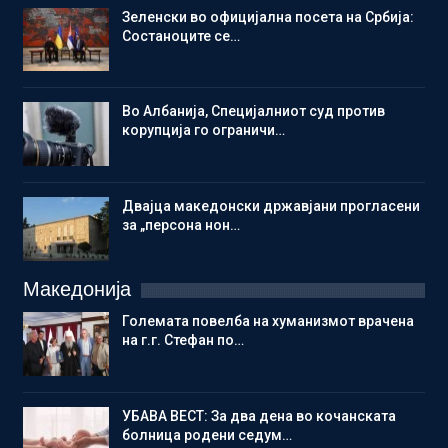
Зеленски во официјална посета на Србија:
Состаноците се…
Во Албанија, Специјалниот суд против
корупција го ограничи…
Двајца македонски државјани прогласени
за „персона нон…
Македонија
Големата повелба на хуманизмот врачена
на г.г. Стефан по…
УБАВА ВЕСТ: За два дена во кочанската
болница родени седум…