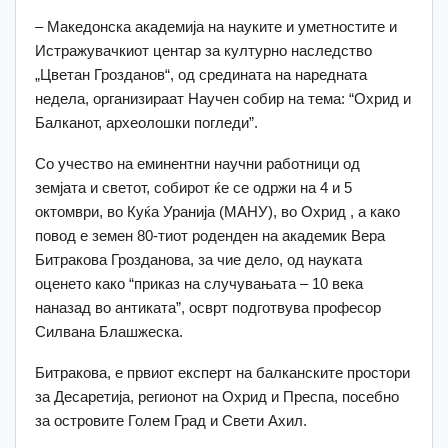
– Македонска академија на науките и уметностите и
Истражувачкиот центар за културно наследство
„Цветан Грозданов“, од средината на наредната
недела, организираат Научен собир на тема: “Охрид и
Балканот, археолошки погледи”.
Со учество на еминентни научни работници од
земјата и светот, собирот ќе се одржи на 4 и 5
октомври, во Куќа Уранија (МАНУ), во Охрид , а како
повод е земен 80-тиот роденден на академик Вера
Битракова Грозданова, за чие дело, од науката
оценето како “приказ на случувањата – 10 века
наназад во антиката”, осврт подготвува професор
Силвана Блашжеска.
Битракова, е првиот експерт на балканските простори
за Десаретија, регионот на Охрид и Преспа, посебно
за островите Голем Град и Свети Ахил.