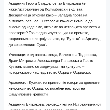
Академик Георги Старделов, за Битракова ќе
каже:”истражувач од Колумбовски вид, таа
Десаретија ја открива како – Западна порта на
антиката, без неа – Гетеовски кажано: немаше да
знаеме од каде сме, што сме во историјата времето и
просторот? Тоа е една илустрација на времето,
откривањето и истрајувањето, од ‘Еурека’ на Архимед
до современиот Фуко“.
Учесниците од нашата земја, Валентина Тодороска,
Драги Митрески, Алоександра Папазоска и Паско
Кузман, главно се задржуваат на културно –
историскиото наследство во Охрид и Охридско.
Археологот Кузман, на пример, ќе говори за древните
некрополи во Охрид, со посебен нагласок на
Самуиловите крепости.
Академик Битракова, раководител на Истражувачкиот