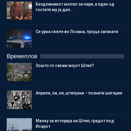
Бездомникот молел за пари, а еден од
гостите му ја дал…
Се урна скеле во Лозана, тројца загинати
Времеплов
Зошто го сакам мојот Штип?
Aприли, ли, ли, штипјани – познати шегаџии
Малку за историја на Штип, градот под
Исарот