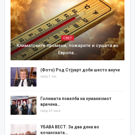
СВЕТ
Климатските промени, пожарите и сушата во
Европа…
(Фото) Род Стјуарт доби шесто внуче
пред 1 час
Големата повелба на хуманизмот
врачена…
пред 14 часа
УБАВА ВЕСТ: За два дена во
кочанската…