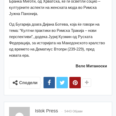
Бранка Миготи, од Хрватска, ќе ги осветли социо –
културните аспекти на женската мода во Римска
Јужна Панонија.
Од Бугарија доага Дијана Ботева, која ќе говори на
тема: “Култни практики во Римска Тракија – нови
перспективи”, додека Јуриј Кузмин од Руската
Федерација, за историјата на Македонското кралство
од времето на Дематиус Втопри (239-229), пред
новата ера.
Веле Митаноски
Сподели
Istok Press
5443 Објави