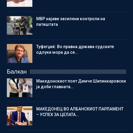
МВР најави засилени контроли на
патиштата
Туфегџиќ: Во правна држава судските
одлуки мора да се…
Балкан
Македонскиот поет Димче Шипинкаровски
ја доби главната…
МАКЕДОНЕЦ ВО АЛБАНСКИОТ ПАРЛАМЕНТ
– УСПЕХ ЗА ЦЕЛАТА…