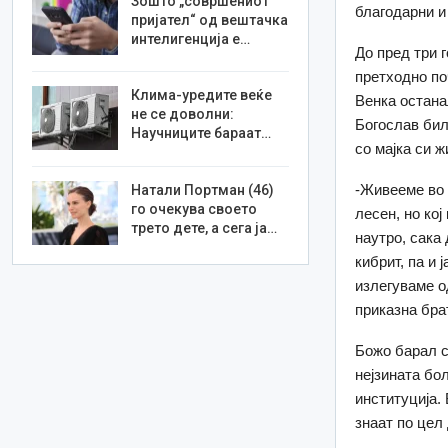
Зошто „совршениот
благодарни и
пријател“ од вештачка
интелигенција е…
До пред три 
претходно по
Клима-уредите веќе
Венка остана
не се доволни:
Богослав бил 
Научниците бараат…
со мајка си 
-Живееме во 
Натали Портман (46)
го очекува своето
лесен, но кој
трето дете, а сега ја…
наутро, сака
кибрит, па и 
излегуваме од
приказна бра
Божо барал с
нејзината бо
институција. 
знаат по цел