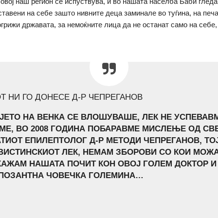
 овој наш регион се испуствува, и во нашата населба Баби глед
ставени на себе зашто нивните деца заминале во туѓина, на печа
огрижи државата, за немоќните лица да не останат само на себе
Т НИ ГО ДОНЕСЕ Д-Р ЧЕПРЕГАНОВ
ЈЕТО НА ВЕНКА СЕ ВЛОШУВАШЕ, ЛЕК НЕ УСПЕВАВ
МЕ, ВО 2008 ГОДИНА ПОБАРАВМЕ МИСЛЕЊЕ ОД СВ
ТИОТ ЕПИЛЕПТОЛОГ Д-Р МЕТОДИ ЧЕПРЕГАНОВ, ТОЈ
ВИСТИНСКИОТ ЛЕК, НЕМАМ ЗБОРОВИ СО КОИ МОЖ
КАЖАМ НАШАТА ПОЧИТ КОН ОВОЈ ГОЛЕМ ДОКТОР И
ПОЗАНТНА ЧОВЕЧКА ГОЛЕМИНА…