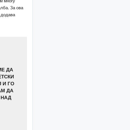
ам многу
лба. За ова
, додава
МЕ ДА
ЕТСКИ
 И ГО
АМ ДА
 НАД