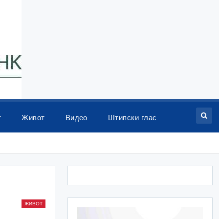
т
Живот
Видео
Штипски глас
ЖИВОТ