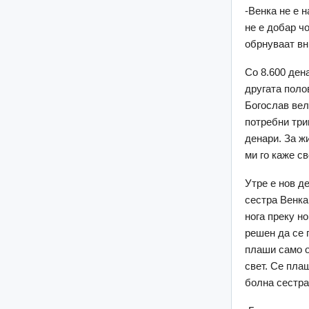
-Венка не е н
не е добар чо
обрнуваат вни
Со 8.600 ден
другата полов
Богослав вели
потребни три
денари. За ж
ми го каже св
Утре е нов д
сестра Венка
нога преку н
решен да се 
плаши само о
свет. Се плаш
болна сестра