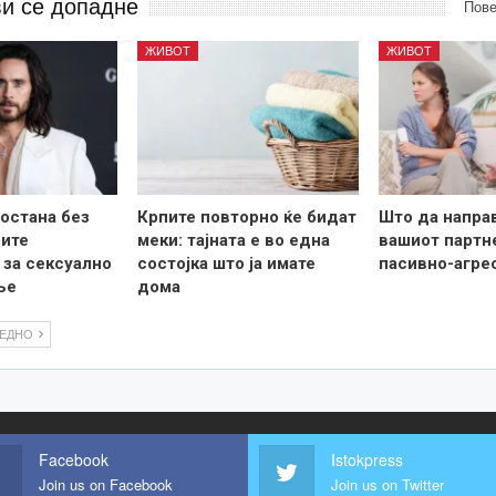
ви се допадне
Пове
ЖИВОТ
ЖИВОТ
остана без
Крпите повторно ќе бидат
Што да напра
вите
меки: тајната е во една
вашиот партн
за сексуално
состојка што ја имате
пасивно-агре
ње
дома
ЛЕДНО
Facebook
Istokpress
Join us on Facebook
Join us on Twitter