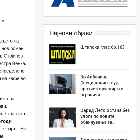
 е
Најнови објави
рњето на
Штипски глас бр.163
а нов роман
в Стојанов-
естра Венка.
 определено
Во Албанија,
и на кафе во
Специјалниот суд
против корупција го
ограничи…
рижа на
рви.
Џаред Лето остана без
ше тоа така
улога по новите
етоди
обвинувања за…
ваше смрт…На
ме
Дронот со експлозив