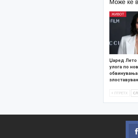
Може ќе 
ЖИВОТ
Џаред Лето 
улога по но
обвинувања 
злоставува
ПТРЕТХ
С