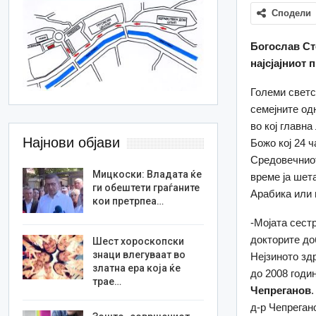
Сподели
Богослав Сто
најсјајниот
Големи светс
семејните од
во кој главн
Најнови објави
Божо кој 24 
Средовечниот
Мицкоски: Владата ќе
време ја шета
ги обештети граѓаните
Арабика или 
кои претрпеа…
-Мојата сест
докторите до
Шест хороскопски
знаци влегуваат во
Нејзиното зд
златна ера која ќе
до 2008 годи
трае…
Чепреганов
д-р Чепреган