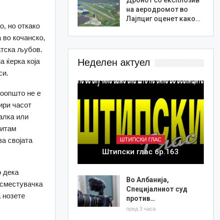
на аеродромот во
Лајпциг оценет како…
о, но откако
 во кочанско,
атска љубов.
а ќерка која
Неделен актуел
си.
воопшто не е
тири часот
палка или
ритам
ва својата
ШТИПСКИ ГЛАС
Штипски глас бр.163
о дека
Во Албанија,
 сместувачка
Специјалниот суд
а нозете
против…
пред 3 часа