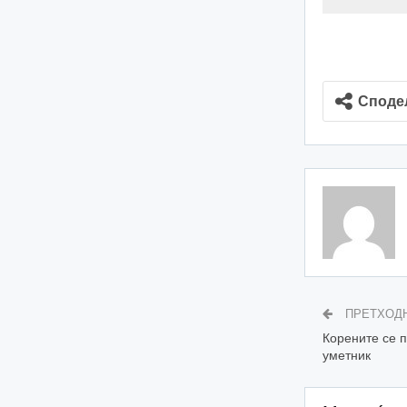
Споде
ПРЕТХОД
Корените се п
уметник