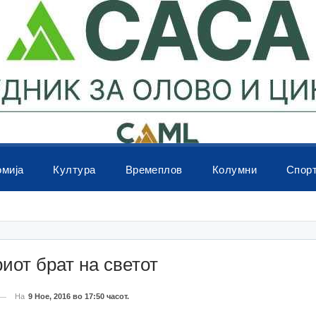
омија
Култура
Времеплов
Колумни
Спор
иот брат на светот
На
9 Ное, 2016 во 17:50 часот.