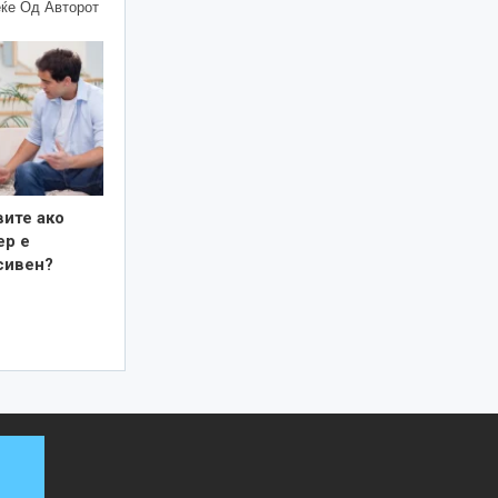
ќе Од Авторот
вите ако
ер е
сивен?