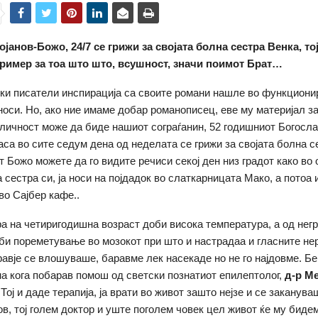
јанов-Божо, 24/7 се грижи за својата болна сестра Венка, тој
 пример за тоа што што, всушност, значи поимот Брат…
ки писатели инспирација са своите романи нашле во функциони
носи. Но, ако ние имаме добар романописец, еве му материјал з
а личност може да биде нашиот сограѓанин, 52 годишниот Богосла
часа во сите седум дена од неделата се грижи за својата болна с
 Божо можете да го видите речиси секој ден низ градот како во
 сестра си, ја носи на појдадок во слаткарницата Мако, а потоа 
во Сајбер кафе..
ра на четиригодишна возраст доби висока температура, а од нег
би пореметување во мозокот при што и настрадаа и гласните не
равје се влошуваше, баравме лек насекаде но не го најдовме. Бе
на кога побарав помош од светски познатиот епилептолог,
д-р М
. Тој и даде терапија, ја врати во живот зашто нејзе и се закану
ов, тој голем доктор и уште поголем човек цел живот ќе му биде