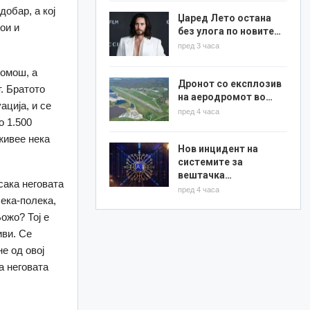
добар, а кој
Џаред Лето остана
ои и
без улога по новите…
пред 3 часа
помош, а
Дронот со експлозив
т. Братото
на аеродромот во…
ација, и се
пред 4 часа
о 1.500
живее нека
Нов инцидент на
системите за
вештачка…
сака неговата
пред 4 часа
лека-полека,
ожо? Тој е
иви. Се
е од овој
а неговата