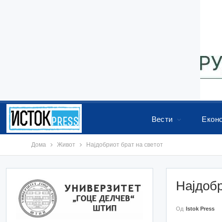
Вести
Екон
Дома
Живот
Најдобриот брат на светот
Најдобр
Од
Istok Press