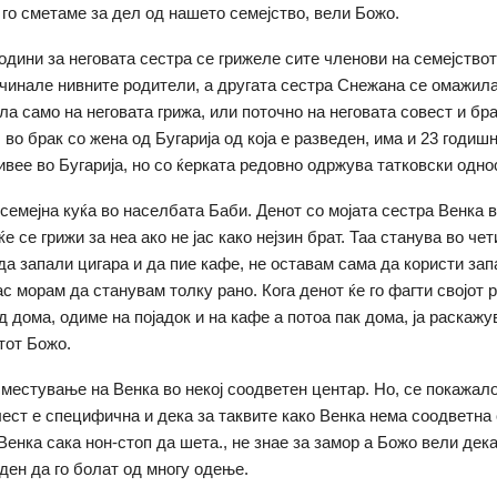
 го сметаме за дел од нашето семејство, вели Божо.
години за неговата сестра се грижеле сите членови на семејствот
чинале нивните родители, а другата сестра Снежана се омажила
ла само на неговата грижа, или поточно на неговата совест и бр
во брак со жена од Бугарија од која е разведен, има и 23 годишн
живее во Бугарија, но со ќерката редовно одржува татковски одно
семејна куќа во населбата Баби. Денот со мојата сестра Венка 
 ќе се грижи за неа ако не јас како нејзин брат. Таа станува во че
 да запали цигара и да пие кафе, не оставам сама да користи за
јас морам да станувам толку рано. Кога денот ќе го фагти својот 
 дома, одиме на појадок и на кафе а потоа пак дома, ја раскажу
тот Божо.
местување на Венка во некој соодветен центар. Но, се покажал
лест е специфична и дека за таквите како Венка нема соодветна
Венка сака нон-стоп да шета., не знае за замор а Божо вели дек
 ден да го болат од многу одење.