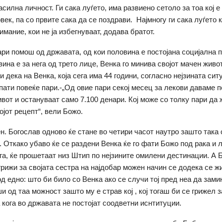
асилна личност. Ги сака луѓето, има развиено сетоло за тоа кој е 
век, па со првите сака да се поздрави. Најмногу ги сака луѓето к
мание, кои не ја избегнуваат, додава братот.
ари помош од државата, од кои половина е постојана социјална 
ина е за нега од трето лице, Венка го минива својот мачен живо
 дека на Венка, која сега има 44 години, согласно нејзината ситу
пати повеќе пари.-„Од овие пари секој месец за лекови даваме п
ивот и остануваат само 7.100 денари. Кој може со толку пари да 
ојот рецепт“, вели Божо.
ен. Богослав одново ќе стане во четири часот наутро зашто така 
. Откако убаво ќе се раздени Венка ќе го фати Божо под рака и 
ога, ќе прошетаат низ Штип по нејзините омилени дестинации. А Б
грижи за својата сестра на најдобар можен начин се додека се ж
д едно: што би било со Венка ако се случи тој пред неа да замин
и од таа можност зашто му е страв кој , кој тогаш би се грижел з
 кога во државата не постојат соодветни иснтитуции.