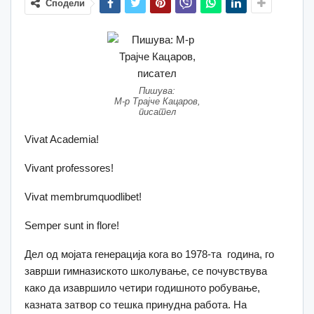
Сподели
Пишува:
М-р Трајче Кацаров,
писател
Vivat Academia!
Vivant professores!
Vivat membrumquodlibet!
Semper sunt in flore!
Дел од мојата генерација кога во 1978-та година, го
заврши гимназиското школување, се почувствува
како да изавршило четири годишното робување,
казната затвор со тешка принудна работа. На