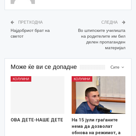
ПРЕТХОДНА
СЛЕДНА
Најдобриот брат на
Во штипските училишта
светот
на родителите им бил
делен пропаганден
материјал
Може ќе ви се допадне
Сите
КОЛУМНИ
КОЛУМНИ
ОВА ДЕТЕ-НАШЕ ДЕТЕ
На 15 јули граѓаните
нема да дозволат
обнова на режимот, а