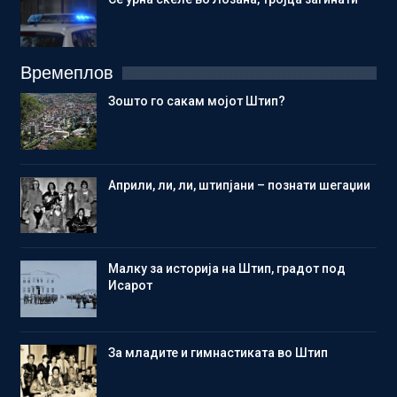
Времеплов
Зошто го сакам мојот Штип?
Aприли, ли, ли, штипјани – познати шегаџии
Малку за историја на Штип, градот под
Исарот
Зa младите и гимнастиката во Штип