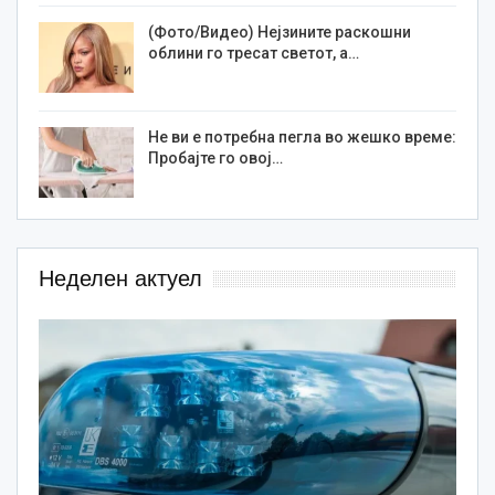
(Фото/Видео) Нејзините раскошни
облини го тресат светот, а…
Не ви е потребна пегла во жешко време:
Пробајте го овој…
Неделен актуел