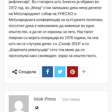
рефлексија“. Во статијата што Јонеско ја објавил во
1972 год. во „Монд“ стои запишано дека некој делегат
на Меѓународниот собир на УНЕСКО и
Меѓународната конференција за културните политики,
потсетил дека е невозможно да живееше во едно
општество, а да не се изразиш за него. Настанот
поврзан со мојата генерација во 1978 година, па она
што ни се случува денес со „Скопје 2014“ и со
„Шарената револуција“ сето тоа може да се
протолкува како своевиден израз за општеството.
Сподели
Istok Press
5421 Објави