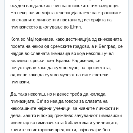
осуден вандалскиот чин на штипските гимназијалци.
На некој начин мојата генерација влезе на страниците
на славните личности и настани од историјата на
гимназиското школување во Штип.
Кога во Мај годинава, како дестинација од книжевната
посета на некои од сремските градови, а и Белград, се
најдов во славната гимназија во која некогаш учел
великиот српски поет Бранко Радиќевиќ, се
почуствував како да сум во музеј на просветата,
односно како да сум во музејот на сите светски
гимназии.
Да, така некогаш, но и денес треба да изгледа
гимназијата. Се‘ во неа да говори за славата на
некогашните нејзини ученици, за нивните личности и
дела. Зашто и покрај грижливо зачуваниот гимназиски
инвентар во гимназиската библиотека и училниците,
книгите со историски вредности, најзначајни беа