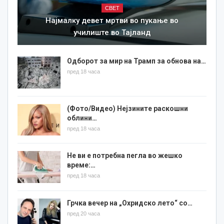
СВЕТ
Најмалку девет мртви во пукање во
училиште во Тајланд
Одборот за мир на Трамп за обнова на…
пред 18 часа
(Фото/Видео) Нејзините раскошни
облини…
пред 18 часа
Не ви е потребна пегла во жешко
време:…
пред 18 часа
Грчка вечер на „Охридско лето“ со…
пред 20 часа