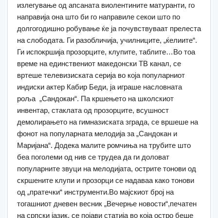
излегување од апсаната виолентините матуранти, го
направија она што би го направиле секои што по
долгогодишно робување ќе ја почувствуваат прелеста
на слободата. Ги разобличија, училниците, „ќелиите“.
Ги испокршија прозорците, клупите, таблите…Во тоа
време на единствениот македонски ТВ канал, се
вртеше телевизиската серија во која популарниот
индиски актер Кабир Беди, ја играше насловната
роља „Сандокан“. Па кршењето на школскиот
инвентар, стаклата од прозорците, всушност
демолирањето на гимназиската зграда, се вршеше на
фонот на популарната мелодија за „Сандокан и
Маријана“. Додека малите ромчиња на трубите што
беа поголеми од нив се трудеа да ги доловат
популарните звуци на мелодијата, острите тонови од
скршените клупи и прозорци се надаваа како тонови
од „пратечки“ инструменти.Во мајскиот број на
тогашниот дневен весник „Вечерње новости“,печатен
на српски јазик, се појави статија во која остро беше