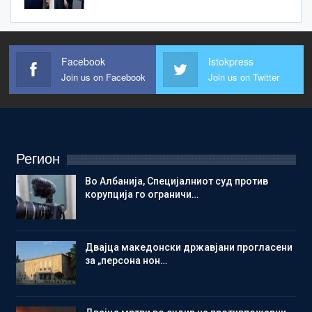
Facebook
Istokpress
Join us on Facebook
Join us on Twitter
Регион
Во Албанија, Специјалниот суд против
корупција го ограничи…
Двајца македонски државјани прогласени
за „персона нон…