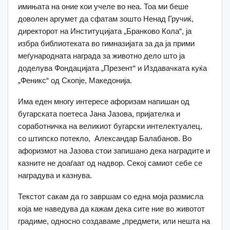
имињата на оние кои учеле во неа. Тоа ми беше
доволен аргумет да сфатам зошто Ненад Гручиќ,
директорот на Институцијата „Бранково Кола“, ја
избра библиотеката во гимназијата за да ја прими
меѓународната награда за животно дело што ја
доделува Фондацијата „Презент“ и Издавачката куќа
„Феникс“ од Скопје, Македонија.
Има еден многу интересе афоризам напишан од
бугарската поетеса Јана Јазова, пријателка и
соработничка на великиот бугарски интелектуалец,
со штипско потекло, Александар Балабанов. Во
афоризмот на Јазова стои запишано дека наградите и
казните не доаѓаат од надвор. Секој самиот себе се
наградува и казнува.
Текстот сакам да го завршам со една моја размисла
која ме наведува да кажам дека сите ние во животот
градиме, односно создаваме „предмети, или нешта на