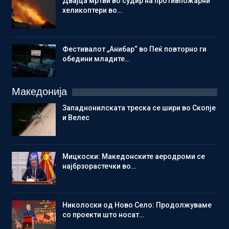
Двајца мртви во судир на противпожарни
хеликоптери во…
Фестивалот „Анибар“ во Пеќ повторно ги
обедини младите…
Македонија
Западнонилската треска се шири во Скопје
и Велес
Мицкоски: Македонските аеродроми се
најбрзорастечки во…
Николоски од Ново Село: Продолжуваме
со проекти што носат…