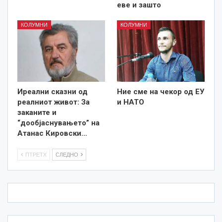
еве и зашто
КОЛУМНИ
КОЛУМНИ
Иреални сказни од
Ние сме на чекор од ЕУ
реалниот живот: За
и НАТО
заканите и
“дообјаснувањето” на
Атанас Кировски…
ПТРЕТХ
СЛЕДНО