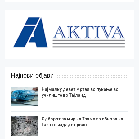
Најнови објави
Најмалку девет мртви во пукање во
училиште во Тајланд
Одборот за мир на Трамп за обнова на
Газа го издаде првиот…