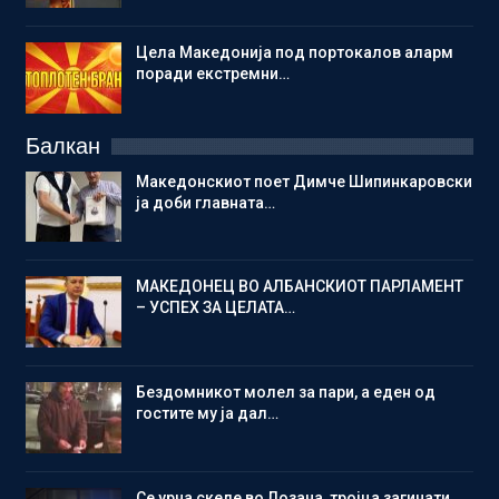
Цела Македонија под портокалов аларм
поради екстремни…
Балкан
Македонскиот поет Димче Шипинкаровски
ја доби главната…
МАКЕДОНЕЦ ВО АЛБАНСКИОТ ПАРЛАМЕНТ
– УСПЕХ ЗА ЦЕЛАТА…
Бездомникот молел за пари, а еден од
гостите му ја дал…
Се урна скеле во Лозана, тројца загинати