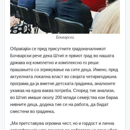
Бочварски
Обраќајќи се пред присутните градоначалникот
Бочварски рече дека Штип е првиот град во нашата
држава кој комплетно и комплексно го реши
прашањето со згрижување на сите деца. Имено, пред
актуелната локална власт во својата четиригодишна
програма да ја вметне детската градинка, анализите
укажаа на една ваква потреба. Според тие анализи,
во Штип имаше околу 200 млади семејства кои бараа
нивните деца, додека тие се на работа, да бидат
сместени во градинка.
„Ми претставува огромна чест, но и гордост и лична