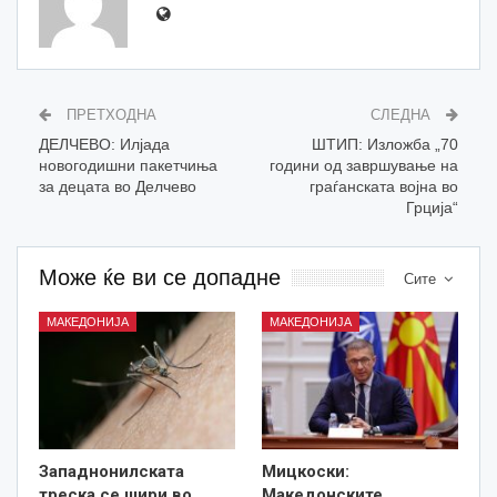
ПРЕТХОДНА
СЛЕДНА
ДЕЛЧЕВО: Илјада
ШТИП: Изложба „70
новогодишни пакетчиња
години од завршување на
за децата во Делчево
граѓанската војна во
Грција“
Може ќе ви се допадне
Сите
МАКЕДОНИЈА
МАКЕДОНИЈА
Западнонилската
Мицкоски:
треска се шири во
Македонските