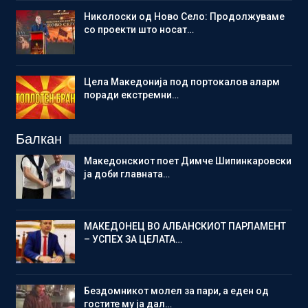
Николоски од Ново Село: Продолжуваме
со проекти што носат…
Цела Македонија под портокалов аларм
поради екстремни…
Балкан
Македонскиот поет Димче Шипинкаровски
ја доби главната…
МАКЕДОНЕЦ ВО АЛБАНСКИОТ ПАРЛАМЕНТ
– УСПЕХ ЗА ЦЕЛАТА…
Бездомникот молел за пари, а еден од
гостите му ја дал…