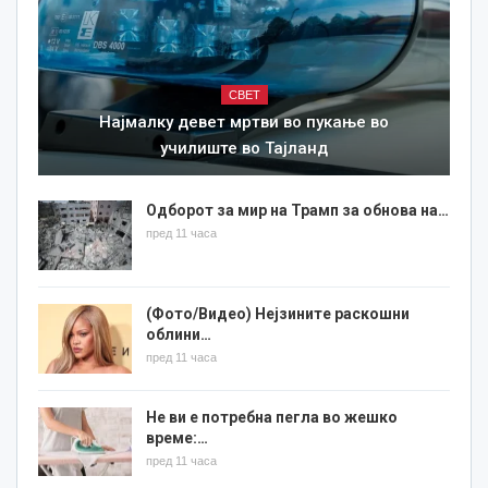
СВЕТ
Најмалку девет мртви во пукање во
училиште во Тајланд
Одборот за мир на Трамп за обнова на…
пред 11 часа
(Фото/Видео) Нејзините раскошни
облини…
пред 11 часа
Не ви е потребна пегла во жешко
време:…
пред 11 часа