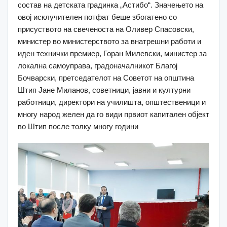
состав на детската градинка „Астибо“. Значењето на
овој исклучителен потфат беше збогатено со
присуството на свеченоста на Оливер Спасовски,
министер во министерството за внатрешни работи и
иден технички премиер, Горан Милевски, министер за
локална самоуправа, градоначалникот Благој
Бочварски, претседателот на Советот на општина
Штип Јане Миланов, советници, јавни и културни
работници, директори на училишта, општественици и
многу народ желен да го види првиот капитален објект
во Штип после толку многу години