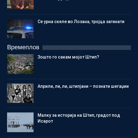
Се урна скеле во Лозана, тројца загинати
Времеплов
Зошто го сакам мојот Штип?
Aприли, ли, ли, штипјани – познати шегаџии
Малку за историја на Штип, градот под
Исарот