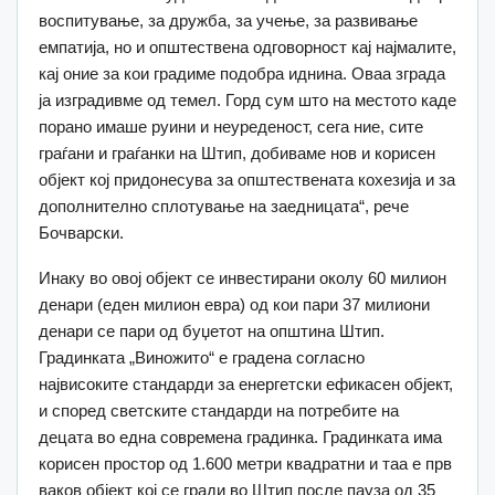
воспитување, за дружба, за учење, за развивање
емпатија, но и општествена одговорност кај најмалите,
кај оние за кои градиме подобра иднина. Оваа зграда
ја изградивме од темел. Горд сум што на местото каде
порано имаше руини и неуреденост, сега ние, сите
граѓани и граѓанки на Штип, добиваме нов и корисен
објект кој придонесува за општествената кохезија и за
дополнително сплотување на заедницата“, рече
Бочварски.
Инаку во овој објект се инвестирани околу 60 милион
денари (еден милион евра) од кои пари 37 милиони
денари се пари од буџетот на општина Штип.
Градинката „Виножито“ е градена согласно
највисоките стандарди за енергетски ефикасен објект,
и според светските стандарди на потребите на
децата во една современа градинка. Градинката има
корисен простор од 1.600 метри квадратни и таа е прв
ваков објект кој се гради во Штип после пауза од 35