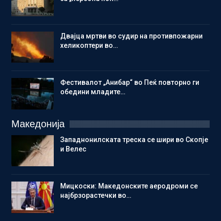
Двајца мртви во судир на противпожарни
хеликоптери во…
Фестивалот „Анибар“ во Пеќ повторно ги
обедини младите…
Македонија
Западнонилската треска се шири во Скопје
и Велес
Мицкоски: Македонските аеродроми се
најбрзорастечки во…