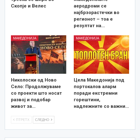
Скопје и Велес
аеродроми се
најбрзорастечки во
регионот – тоа е
резултат на…
МАКЕДОНИЈА
МАКЕДОНИЈА
Николоски од Ново
Цела Македонија под
Село: Продолжуваме
портокалов аларм
со проекти што носат
поради екстремни
развој и подобар
горештини,
живот за…
надлежните со важни…
ПТРЕТХ
СЛЕДНО