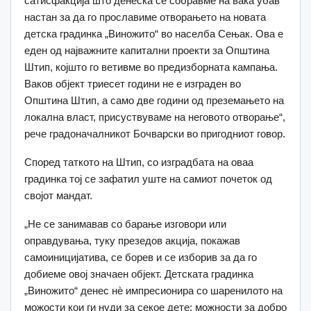
сатисфакција што денеска се собравме на вака убав
настан за да го прославиме отворањето на новата
детска градинка „Виножито“ во населба Сењак. Ова е
еден од најважните капитални проекти за Општина
Штип, којшто го ветивме во предизборната кампања.
Ваков објект триесет години не е изграден во
Општина Штип, а само две години од преземањето на
локална власт, присуствуваме на неговото отворање“,
рече градоначалникот Бочварски во пригодниот говор.
Според таткото на Штип, со изградбата на оваа
градинка тој се зафатил уште на самиот почеток од
својот мандат.
„Не се занимавав со барање изговори или
оправдувања, туку презедов акција, покажав
самоиницијатива, се борев и се изборив за да го
добиеме овој значаен објект. Детската градинка
„Виножито“ денес нѐ импресионира со шаренилото на
можости кои ги нуди за секое дете: можности за добро