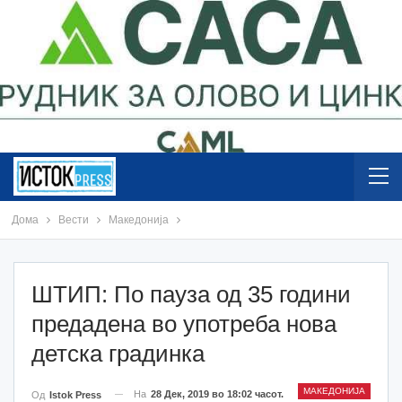
Дома
Вести
Македонија
ШТИП: По пауза од 35 години
предадена во употреба нова
детска градинка
МАКЕДОНИЈА
На
28 Дек, 2019 во 18:02 часот.
Од
Istok Press