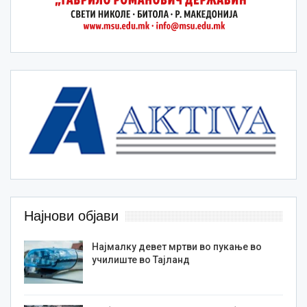
Најнови објави
Најмалку девет мртви во пукање во
училиште во Тајланд