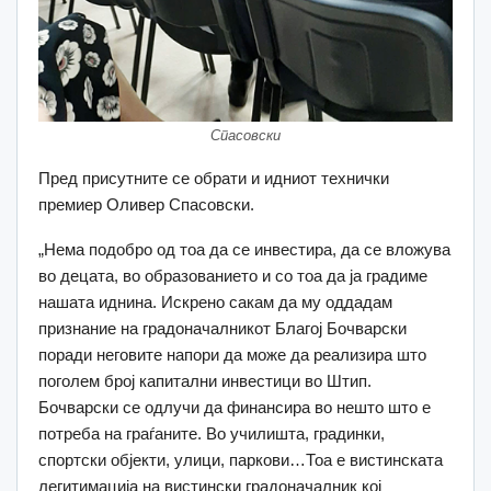
Спасовски
Пред присутните се обрати и идниот технички
премиер Оливер Спасовски.
„Нема подобро од тоа да се инвестира, да се вложува
во децата, во образованието и со тоа да ја градиме
нашата иднина. Искрено сакам да му оддадам
признание на градоначалникот Благој Бочварски
поради неговите напори да може да реализира што
поголем број капитални инвестици во Штип.
Бочварски се одлучи да финансира во нешто што е
потреба на граѓаните. Во училишта, градинки,
спортски објекти, улици, паркови…Тоа е вистинската
легитимација на вистински градоначалник кој