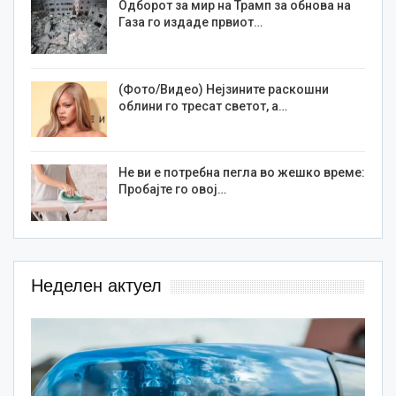
Одборот за мир на Трамп за обнова на
Газа го издаде првиот…
(Фото/Видео) Нејзините раскошни
облини го тресат светот, а…
Не ви е потребна пегла во жешко време:
Пробајте го овој…
Неделен актуел