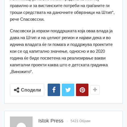
правилно и за вистинските потреби на граѓаните ги
троши средствата на даночните обврзници на Штип“,
рече Спасовсски.
Спасовски ја изрази пооддршката која оваа влада ја
дава на Штип и на целиот регион и најави дека и во
иднина владата ќе ги помага и поддржува проектите
кои се од капитално значење, односно и во 2020
година ќе биде посветена на реализирање вакви
капитални проекти каква што е детската градинка
„Виножито“.
Сподели
Istok Press
5421 Објави