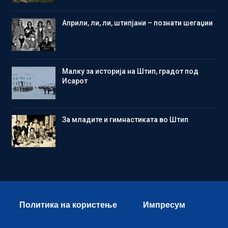
Aприли, ли, ли, штипјани – познати шегаџии
Малку за историја на Штип, градот под
Исарот
Зa младите и гимнастиката во Штип
Политика на користење
Импресум