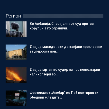
Регион
Во Албанија, Специјалниот суд против
корупција го ограничи…
Двајца македонски државјани прогласени
за „персона нон…
Двајца мртви во судир на противпожарни
хеликоптери во…
Фестивалот „Анибар“ во Пеќ повторно ги
обедини младите…