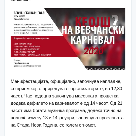
Манифестацијата, официјално, започнува напладне,
со прием кој го приредуваат организаторите, во 12,30
часот. Час подоцна започнува масовната прошетка,
додека дефилето на карневалот е од 14 часот. Од 21
часот има богата музичка програма, додека точно на
полноќ, измегу 13 и 14 јануари, започнува прославата
на Стара Нова Година, со голем огномет.