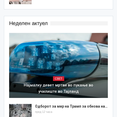
Неделен актуел
СВЕТ
Најмалку девет мртви во пукање во
училиште во Тајланд
Одборот за мир на Трамп за обнова на…
пред 12 часа