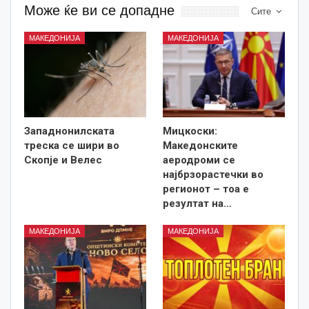
Може ќе ви се допадне
Сите
МАКЕДОНИЈА
МАКЕДОНИЈА
Западнонилската
Мицкоски:
треска се шири во
Македонските
Скопје и Велес
аеродроми се
најбрзорастечки во
регионот – тоа е
резултат на…
МАКЕДОНИЈА
МАКЕДОНИЈА