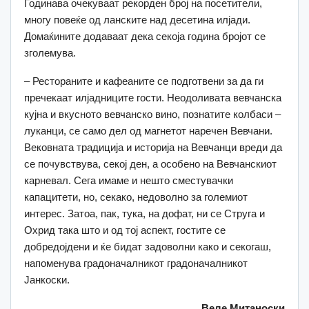
Годинава очекуваат рекорден број на посетители,
многу повеќе од ланските над десетина илјади.
Домаќините додаваат дека секоја година бројот се
зголемува.
– Рестораните и кафеаните се подготвени за да ги
пречекаат илјадниците гости. Неодоливата вевчанска
кујна и вкусното вевчанско вино, познатите колбаси –
луканци, се само дел од магнетот наречен Вевчани.
Вековната традиција и историја на Вевчанци вреди да
се почувствува, секој ден, а особено на Вевчанскиот
карневал. Сега имаме и нешто сместувачки
капацитети, но, секако, недоволно за големиот
интерес. Затоа, пак, тука, на дофат, ни се Струга и
Охрид така што и од тој аспект, гостите се
добредојдени и ќе бидат задоволни како и секогаш,
напоменува градоначалникот градоначалникот
Јанкоски.
Веле Митаноски