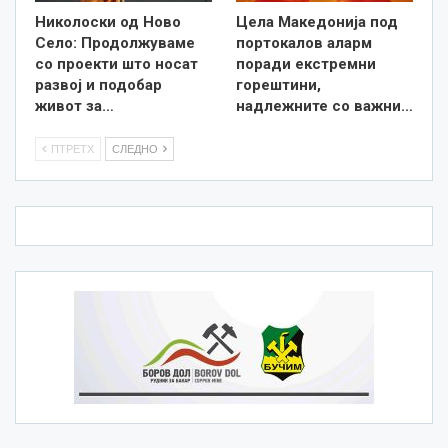
Николоски од Ново
Цела Македонија под
Село: Продолжуваме
портокалов аларм
со проекти што носат
поради екстремни
развој и подобар
горештини,
живот за…
надлежните со важни…
ПТРЕТХ
СЛЕДНО