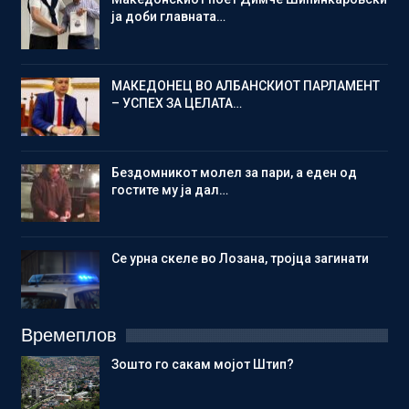
ја доби главната…
МАКЕДОНЕЦ ВО АЛБАНСКИОТ ПАРЛАМЕНТ
– УСПЕХ ЗА ЦЕЛАТА…
Бездомникот молел за пари, а еден од
гостите му ја дал…
Се урна скеле во Лозана, тројца загинати
Времеплов
Зошто го сакам мојот Штип?