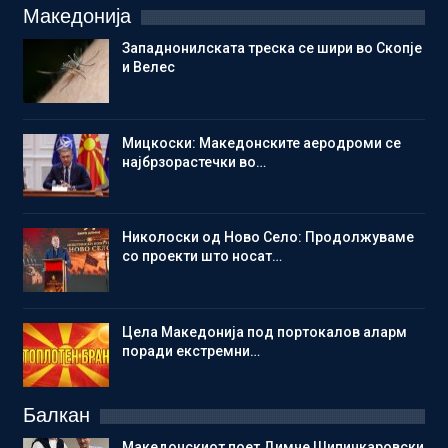
Македонија
Западнонилската треска се шири во Скопје
и Велес
Мицкоски: Македонските аеродроми се
најбрзорастечки во…
Николоски од Ново Село: Продолжуваме
со проекти што носат…
Цела Македонија под портокалов аларм
поради екстремни…
Балкан
Македонскиот поет Димче Шипинкаровски