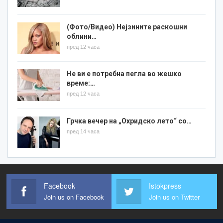
(Фото/Видео) Нејзините раскошни
облини…
пред 12 часа
Не ви е потребна пегла во жешко
време:…
пред 12 часа
Грчка вечер на „Охридско лето“ со…
пред 14 часа
Facebook
Istokpress
Join us on Facebook
Join us on Twitter