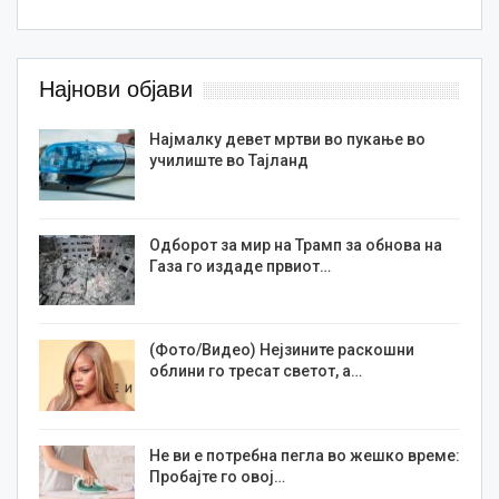
Најнови објави
Најмалку девет мртви во пукање во
училиште во Тајланд
Одборот за мир на Трамп за обнова на
Газа го издаде првиот…
(Фото/Видео) Нејзините раскошни
облини го тресат светот, а…
Не ви е потребна пегла во жешко време:
Пробајте го овој…