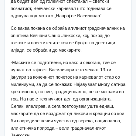
да бидат дел од големиот спектакал – светски
познатиот, Вевчански карневал што годинава се
одржува под мотото „Напрај се Василичар“.
Со ваква покана се обраќа агилниот градоначалник на
општина Вевчани Сашо Јанкоски, кој, покрај до
гостите и посетителите кои се бројат на десетици
илјади, се обраќа и до маскарите.
-Маските се подготвени, но како и секогаш, тие се
чуваат во тајност. Василичарите го чекаат 13-ти
јануари за конечниот почеток на карневалот стар со
милениуми, за да се покажат. Најавуваат многу сатира
креативност, но ние, традиционално, не се мешами во
тоа. На нас е техничкиот дел од организацијата.
Сепак, апелирав, а сега повторувам уште еднаш,
маскарите да се воздржат од ликови и креации со кои
би навредиле нечии чувства од верска, национална,
или етничка природа – вели градоначалникот
Јанкоски.