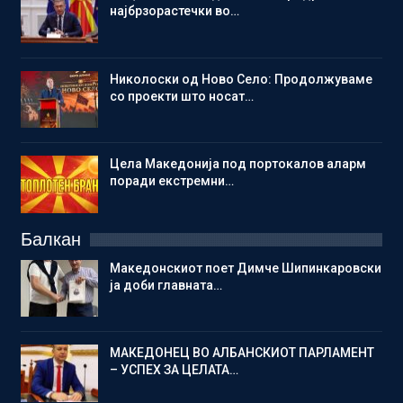
најбрзорастечки во…
Николоски од Ново Село: Продолжуваме
со проекти што носат…
Цела Македонија под портокалов аларм
поради екстремни…
Балкан
Македонскиот поет Димче Шипинкаровски
ја доби главната…
МАКЕДОНЕЦ ВО АЛБАНСКИОТ ПАРЛАМЕНТ
– УСПЕХ ЗА ЦЕЛАТА…