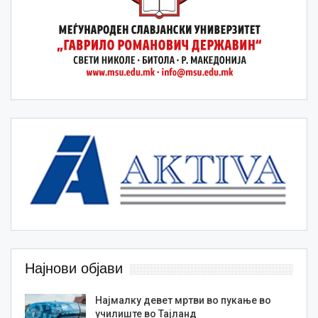
Најнови објави
Најмалку девет мртви во пукање во
училиште во Тајланд