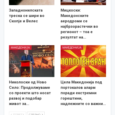
Западнонилската
Мицкоски:
треска се шири во
Македонските
Скопје и Велес
аеродроми се
најбрзорастечки во
регионот – тоа е
резултат на…
МАКЕДОНИЈА
МАКЕДОНИЈА
Николоски од Ново
Цела Македонија под
Село: Продолжуваме
портокалов аларм
со проекти што носат
поради екстремни
развој и подобар
горештини,
живот за…
надлежните со важни…
ПТРЕТХ
СЛЕДНО