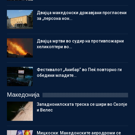
Двајца македонски државјани прогласени
за „персона нон…
Двајца мртви во судир на противпожарни
хеликоптери во…
Фестивалот „Анибар“ во Пеќ повторно ги
обедини младите…
Македонија
Западнонилската треска се шири во Скопје
и Велес
Мицкоски: Македонските аеродроми се