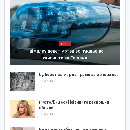
СВЕТ
Најмалку девет мртви во пукање во
училиште во Тајланд
Одборот за мир на Трамп за обнова на…
пред 6 часа
(Фото/Видео) Нејзините раскошни
облини…
пред 7 часа
Не ви е потребна пегла во жешко