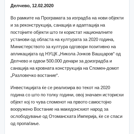
Делчево, 12.02.2020
Во рамките на Програмата за изградба на нови објекти
и за реконструкција, санација и адаптација на
постојните објекти што ги користат националните
установи од областа на културата за 2020 година,
Министерството за култура одговори позитивно на
апликацијата од НУЦК „Никола Јонков Вашцаров“ од
Делчево и одвои 500.000 денари за доизградба и
санација на кровната конструкција на Спомен-домот
„Разловечко востание“.
Инвестицијата ќе се реализира во текот на 2020
година со што по толку години, овој значаен историски
објект кој го чува споменот на првото самостојно
вооружено Востание на македонскиот народ за
ослободување од Отоманската Империја, ќе се спаси
од пропаѓање.