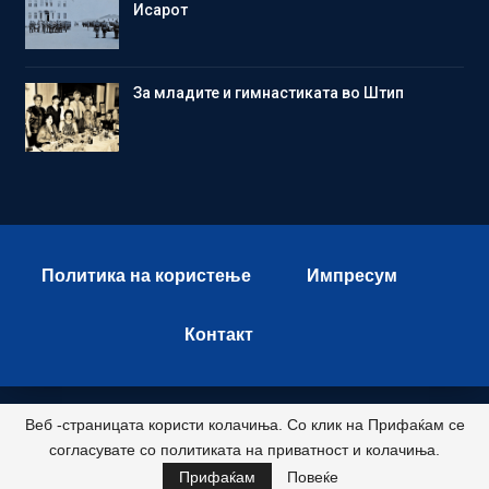
Исарот
Зa младите и гимнастиката во Штип
Политика на користење
Импресум
Контакт
Веб -страницата користи колачиња. Со клик на Прифаќам се
© 2026 - Istok Press. All Rights Reserved.
согласувате со политиката на приватност и колачиња.
Развиено и хостирано од
Прифаќам
Повеќе