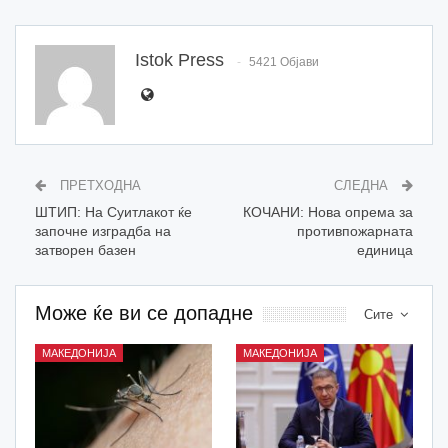
Istok Press
5421 Објави
ПРЕТХОДНА
СЛЕДНА
ШТИП: На Суитлакот ќе
КОЧАНИ: Нова опрема за
започне изградба на
противпожарната
затворен базен
единица
Може ќе ви се допадне
Сите
МАКЕДОНИЈА
МАКЕДОНИЈА