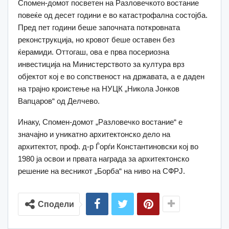
Спомен-домот посветен на Разловечкото востание
повеќе од десет години е во катастрофална состојба.
Пред пет години беше започната поткровната
реконструкција, но кровот беше оставен без
ќерамиди. Оттогаш, ова е прва посериозна
инвестиција на Министерството за култура врз
објектот кој е во сопственост на државата, а е даден
на трајно кроистење на НУЦК „Никола Јонков
Вапцаров“ од Делчево.
Инаку, Спомен-домот „Разловечко востание“ е
значајно и уникатно архитектонско дело на
архитектот, проф. д-р Ѓорѓи Константиновски кој во
1980 ја освои и првата награда за архитектонско
решение на весникот „Борба“ на ниво на СФРЈ.
Сподели