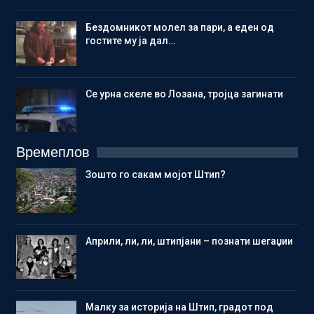
Бездомникот молел за пари, а еден од
гостите му ја дал…
Се урна скеле во Лозана, тројца загинати
Времеплов
Зошто го сакам мојот Штип?
Aприли, ли, ли, штипјани – познати шегаџии
Малку за историја на Штип, градот под