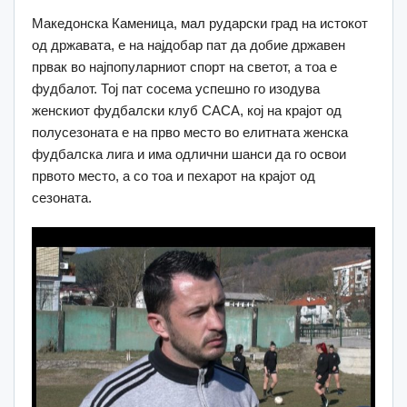
Македонска Каменица, мал рударски град на истокот
од државата, е на најдобар пат да добие државен
првак во најпопуларниот спорт на светот, а тоа е
фудбалот. Тој пат сосема успешно го изодува
женскиот фудбалски клуб САСА, кој на крајот од
полусезоната е на прво место во елитната женска
фудбалска лига и има одлични шанси да го освои
првото место, а со тоа и пехарот на крајот од
сезоната.