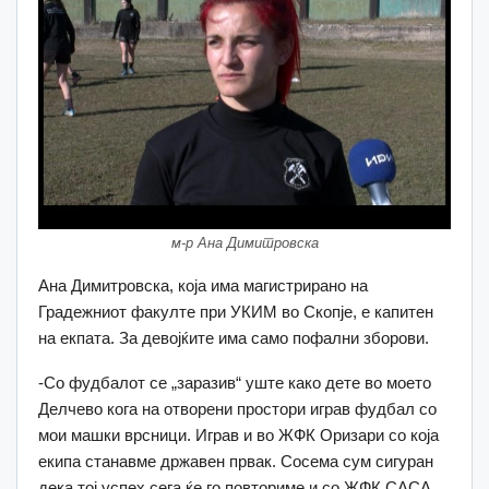
м-р Ана Димитровска
Ана Димитровска, која има магистрирано на
Градежниот факулте при УКИМ во Скопје, е капитен
на екпата. За девојќите има само пофални зборови.
-Со фудбалот се „заразив“ уште како дете во моето
Делчево кога на отворени простори играв фудбал со
мои машки врсници. Играв и во ЖФК Оризари со која
екипа станавме државен првак. Сосема сум сигуран
дека тој успех сега ќе го повториме и со ЖФК САСА,