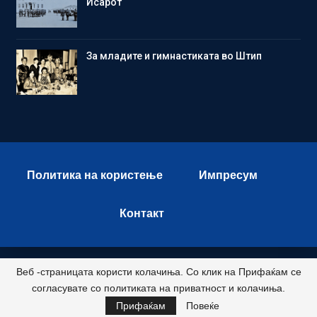
Исарот
Зa младите и гимнастиката во Штип
Политика на користење
Импресум
Контакт
Веб -страницата користи колачиња. Со клик на Прифаќам се
© 2026 - Istok Press. All Rights Reserved.
согласувате со политиката на приватност и колачиња.
Развиено и хостирано од
Прифаќам
Повеќе