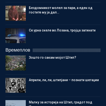
Бездомникот молел за пари, а еден од
гостите му ја дал…
Се урна скеле во Лозана, тројца загинати
Времеплов
Зошто го сакам мојот Штип?
Aприли, ли, ли, штипјани – познати шегаџии
Малку за историја на Штип, градот под