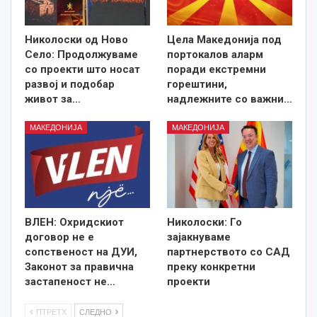
Николоски од Ново
Цела Македонија под
Село: Продолжуваме
портокалов аларм
со проекти што носат
поради екстремни
развој и подобар
горештини,
живот за…
надлежните со важни…
МАКЕДОНИЈА
МАКЕДОНИЈА
ВЛЕН: Охридскиот
Николоски: Го
договор не е
зајакнуваме
сопственост на ДУИ,
партнерството со САД
Законот за правична
преку конкретни
застапеност не…
проекти
ПТРЕТХ
СЛЕДНО