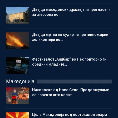
Двајца македонски државјани прогласени
за „персона нон…
Двајца мртви во судир на противпожарни
хеликоптери во…
Фестивалот „Анибар“ во Пеќ повторно ги
обедини младите…
Македонија
Николоски од Ново Село: Продолжуваме
со проекти што носат…
Цела Македонија под портокалов аларм