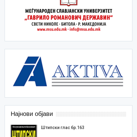
Најнови објави
Штипски глас бр.163