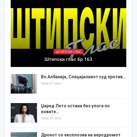
ШТИПСКИ ГЛАС
Штипски глас бр.163
Во Албанија, Специјалниот суд против…
пред 17 часа
Џаред Лето остана без улога по
новите…
пред 18 часа
Дронот со експлозив на аеродромот