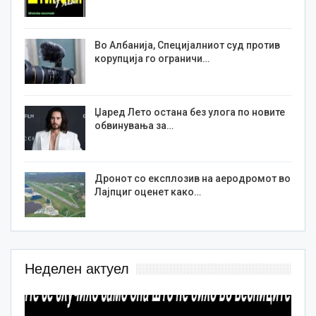
Во Албанија, Специјалниот суд против
корупција го ограничи…
Џаред Лето остана без улога по новите
обвинувања за…
Дронот со експлозив на аеродромот во
Лајпциг оценет како…
Неделен актуел