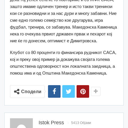
зашто имаме одличен тренер и исто такви тренинзи
кои се разновидни и за нас дури и многу забавни. Ние
сме едно големо семејство кое другарува, игра
фудбал, тренира, се забавува. Македонска Каменица
нека го очекува првиот државен првак и пехарот кој
ние ќе го донесем, оптимист е Димитровска.
Клубот со 80 проценти го финансира рудникот САСА,
кој и преку овој пример ја докажува својата голема
општествена одговорност кон локалната заедница, а
помош има и од Општина Македонска Каменица.
Сподели
Istok Press
5413 Објави