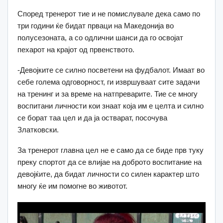
Според тренерот тие и не помислувале дека само по
три години ќе бидат прваци на Македонија во
полусезоната, а со одлични шанси да го освојат
пехарот на крајот од првенството.
-Девојките се силно посветени на фудбалот. Имаат во
себе голема одговорност, ги извршуваат сите задачи
на тренинг и за време на натпреварите. Тие се многу
воспитани личности кои знаат која им е целта и силно
се борат таа цел и да ја остварат, посочува
Златковски.
За тренерот главна цел не е само да се биде прв туку
преку спортот да се влијае на доброто воспитание на
девојќите, да бидат личности со силен карактер што
многу ќе им помогне во животот.