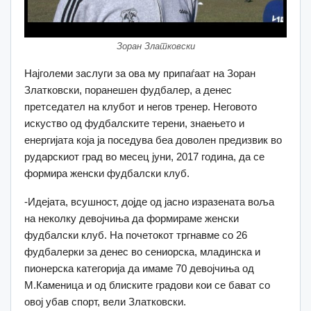
Зоран Златковски
Најголеми заслуги за ова му припаѓаат на Зоран
Златковски, поранешен фудбалер, а денес
претседател на клубот и негов тренер. Неговото
искуство од фудбалските терени, знаењето и
енергијата која ја поседува беа доволен предизвик во
рударскиот град во месец јуни, 2017 година, да се
формира женски фудбалски клуб.
-Идејата, всушност, дојде од јасно изразената воља
на неколку девојчиња да формираме женски
фудбалски клуб. На почетокот тргнавме со 26
фудбалерки за денес во сениорска, младинска и
пионерска категорија да имаме 70 девојчиња од
М.Каменица и од блиските градови кои се бават со
овој убав спорт, вели Златковски.