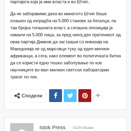
партијата која ја има власта и во Штип..
Да не заборавиме дека во минатото Штип беше
плашен од изградба на 5.000 станови за бегалци, па
таа бројка тогашната власт, а сегашна опозиција ја
намали на 5.000 лица, за пред некој ден пратеникот од
оваа партија Димков да застраши со инвазија на
Македонија не од марсовци туку од еден милион
африканци, а сега, како елемент во политичката битка
да се користи едно тешко заболување по кое
научниците во мал милион светски лаборатории
трагат по лек.
Сподели
Istok Press
5429 Објави