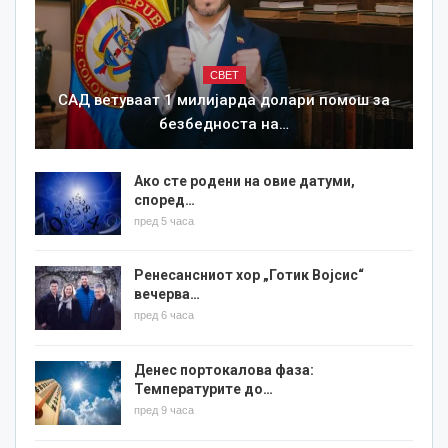
СВЕТ
САД ветуваат 1 милијарда долари помош за
безбедноста на…
Ако сте родени на овие датуми,
според…
пред 5 часа
Ренесансниот хор „Готик Војсис“
вечерва…
пред 6 часа
Денес портокалова фаза:
Температурите до…
пред 9 часа