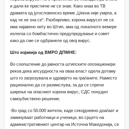
и дали ќе пристигне не се знае. Како онаа во ТВ
драмата од југословенско време „Џекна није умрла, а
кад че не зна се“. Разбирливо, корона вирусот не се
има најавено ниту во Штип, ама од локалното вемере
излегоа со бомбастично предупредување и совет
како да сме се одбранеле од овој вирус.
Што изјавија од ВМРО ДПМНЕ:
Во соопштение до јавноста штипските опозиционери
рекоа дека апсурдноста на оваа власт одела дотаму
што го загрозувала и здравјето на граѓаните. Наместо
рационално да се размислува, за да се спречи
ширење на опасниот корона вирус, СДС понудил
самоубиствено решение.
-Во град со 50.000 жители, каде секојдневно доаѓаат и
заминуваат работници и ученици, во срцето на
административниот центар на Источна Македонија, се