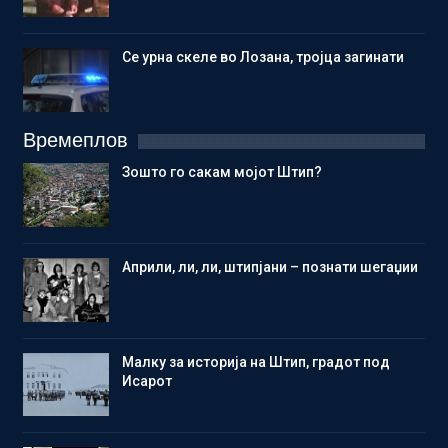
Се урна скеле во Лозана, тројца загинати
Времеплов
Зошто го сакам мојот Штип?
Aприли, ли, ли, штипјани – познати шегаџии
Малку за историја на Штип, градот под
Исарот