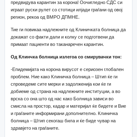
предвидува карантин за корона! Оочигледно СДС си
играат руски рулет со стотици илјади граѓани од овој
регион, рекоа од ВМРО ДПМНЕ.
Тие ги повикаа надлежните од Клиничката болница да
докажат со факти дали и колку се подготвени да
примаат пациенти во таканаречен карантин.
Од Клинчка болница излегоа со смирувачки тон:
-Епидемијата на корона вирусот е сериозен глобален
проблем. Ние како Клиничка болница – Штип ќе ги
спроведеме сите мерки и задолженија кои ќе ги
добиеме од страна на надлежните институции, а во
врска со она што од нас како Болница зависи во
смисла на простор, кадар и материјал ќе бидете и Вие
и граѓаните информирани дополнително. Клиничка
болница – Штип секогаш била и ќе биде чувар на
здравјето на граѓаните.