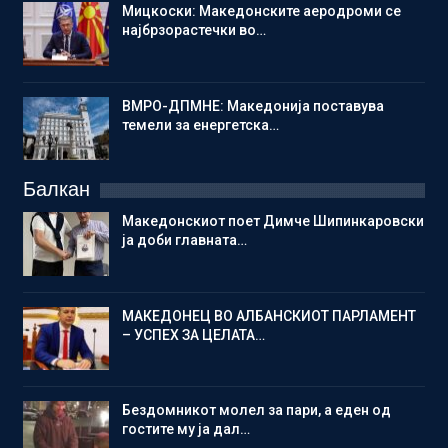
Мицкоски: Македонските аеродроми се
најбрзорастечки во…
ВМРО-ДПМНЕ: Македонија поставува
темели за енергетска…
Балкан
Македонскиот поет Димче Шипинкаровски
ја доби главната…
МАКЕДОНЕЦ ВО АЛБАНСКИОТ ПАРЛАМЕНТ
– УСПЕХ ЗА ЦЕЛАТА…
Бездомникот молел за пари, а еден од
гостите му ја дал…