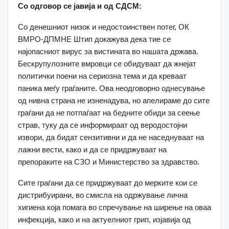
Со одговор се јавија и од СДСМ:
Со денешниот низок и недостоинствен потег, ОК
ВМРО-ДПМНЕ Штип докажува дека тие се
најопасниот вирус за вистината во нашата држава.
Бескрупулозните вмровци се обидуваат да жнејат
политички поени на сериозна тема и да креваат
паника меѓу граѓаните. Ова неодговорно однесување
од нивна страна не изненадува, но апелираме до сите
граѓани да не потпаѓаат на бедните обиди за сеење
страв, туку да се информираат од веродостојни
извори, да бидат сензитивни и да не наседнуваат на
лажни вести, како и да се придржуваат на
препораките на СЗО и Министерство за здравство.
Сите граѓани да се придржуваат до мерките кои се
дистрибуирани, во смисла на одржување лична
хигиена која помага во спречување на ширење на оваа
инфекција, како и на актуелниот грип, изјавија од