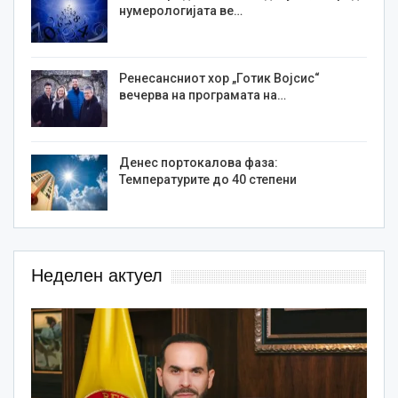
нумерологијата ве…
Ренесансниот хор „Готик Војсис“
вечерва на програмата на…
Денес портокалова фаза:
Температурите до 40 степени
Неделен актуел