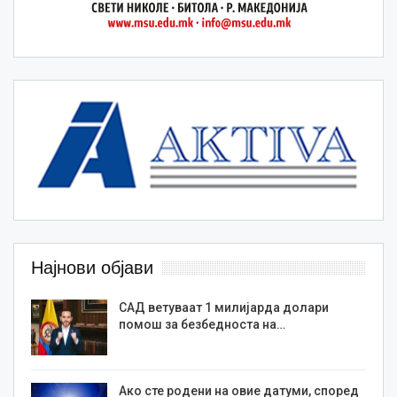
Најнови објави
САД ветуваат 1 милијарда долари
помош за безбедноста на…
Ако сте родени на овие датуми, според