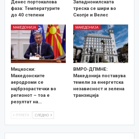
Денес портокалова
Западнонилската
фаза: Температурите
треска се шири во
до 40 степени
Скопје и Велес
МАКЕДОНИЈА
МАКЕДОНИЈА
Мицкоски:
ВМРО-ДПМНЕ:
Македонските
Македонија поставува
аеродроми се
темели за енергетска
најбрзорастечки во
независност и зелена
регионот – тоа е
транзиција
резултат на…
ПТРЕТХ
СЛЕДНО