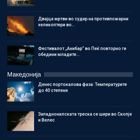
Двајца мртви во судир на противпожарни
хеликоптери во…
Фестивалот „Анибар“ во Пеќ повторно ги
обедини младите…
Македонија
Денес портокалова фаза: Температурите
до 40 степени
Западнонилската треска се шири во Скопје
и Велес