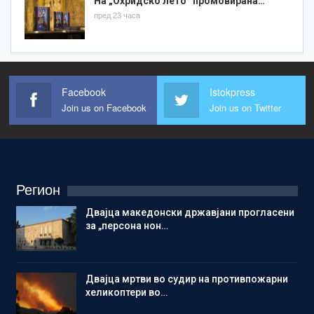
На „Охридско лето“ промовирана…
пред 23 часа
Facebook
Istokpress
Join us on Facebook
Join us on Twitter
Регион
Двајца македонски државјани прогласени
за „персона нон…
Двајца мртви во судир на противпожарни
хеликоптери во…