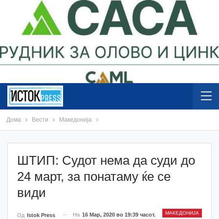
Дома
Вести
Македонија
ШТИП: Судот нема да суди до
24 март, за понатаму ќе се
види
МАКЕДОНИЈА
На
16 Мар, 2020 во 19:39 часот.
Од
Istok Press