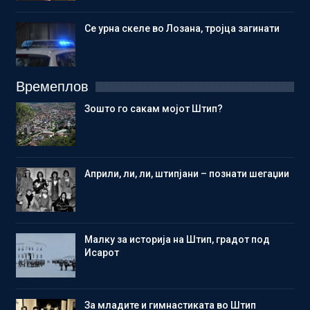
Се урна скеле во Лозана, тројца загинати
Времеплов
Зошто го сакам мојот Штип?
Aприли, ли, ли, штипјани – познати шегаџии
Малку за историја на Штип, градот под
Исарот
Зa младите и гимнастиката во Штип