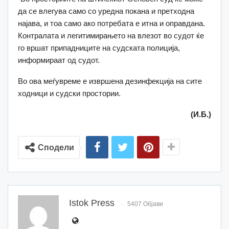
да се влегува само со уредна покана и претходна
најава, и тоа само ако потребата е итна и оправдана.
Контралата и легитимирањето на влезот во судот ќе
го вршат припадниците на судската полиција,
информираат од судот.
Во ова меѓувреме е извршена дезинфекција на сите
ходници и судски простории.
(И.Б.)
Сподели
Istok Press
5407 Објави