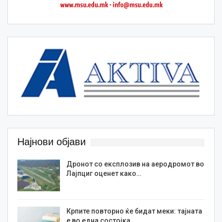
Најнови објави
Дронот со експлозив на аеродромот во
Лајпциг оценет како…
Крпите повторно ќе бидат меки: тајната
е во една состојка…