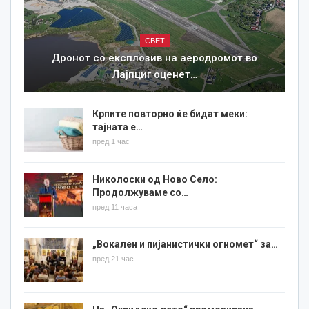
СВЕТ
Дронот со експлозив на аеродромот во
Лајпциг оценет…
Крпите повторно ќе бидат меки:
тајната е…
пред 1 час
Николоски од Ново Село:
Продолжуваме со…
пред 11 часа
„Вокален и пијанистички огномет“ за…
пред 21 час