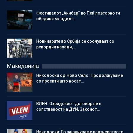
Фестивалот „Анибар“ во Пеќ повторно ги
обедини младите…
Новинарите во Србија се соочуваат со
рекордни напади,…
Македонија
Николоски од Ново Село: Продолжуваме
со проекти што носат…
ВЛЕН: Охридскиот договор не е
сопственост на ДУИ, Законот…
Николоски: Го зајакнуваме партнерството