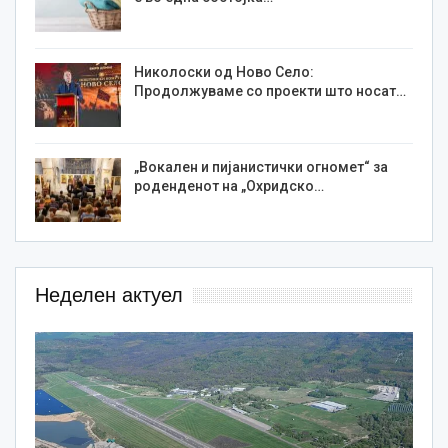
Николоски од Ново Село:
Продолжуваме со проекти што носат…
„Вокален и пијанистички огномет“ за
роденденот на „Охридско…
Неделен актуел