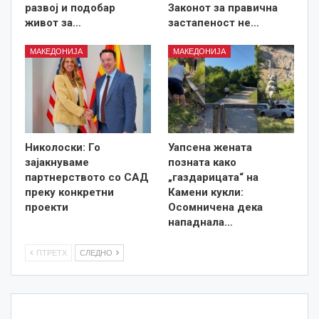
развој и подобар
Законот за правична
живот за…
застапеност не…
МАКЕДОНИЈА
МАКЕДОНИЈА
Николоски: Го
Уапсена жената
зајакнуваме
позната како
партнерството со САД
„газдарицата“ на
преку конкретни
Камени кукли:
проекти
Осомничена дека
нападнала…
ПТРЕТХ
СЛЕДНО