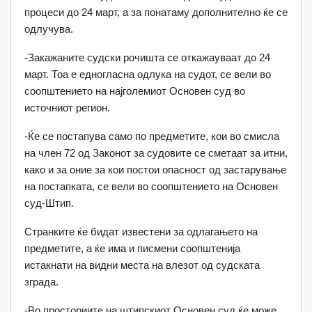
процеси до 24 март, а за понатаму дополнително ќе се
одлучува.
-Закажаните судски рочишта се откажауваат до 24
март. Тоа е едногласна одлука на судот, се вели во
соопштението на најголемиот Основен суд во
источниот регион.
-Ќе се постапува само по предметите, кои во смисла
на член 72 од Законот за судовите се сметаат за итни,
како и за оние за кои постои опасност од застарување
на постапката, се вели во соопштението на Основен
суд-Штип.
Странките ќе бидат известени за одлагањето на
предметите, а ќе има и писмени соопштенија
истакнати на видни места на влезот од судската
зграда.
-Во просториите на штипскиот Основен суд ќе може