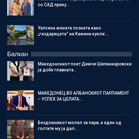
со САД преку…
Уапсена жената позната како
„газдарицата“ на Камени кукли:…
Балкан
Македонскиот поет Димче Шипинкаровски
ја доби главната…
МАКЕДОНЕЦ ВО АЛБАНСКИОТ ПАРЛАМЕНТ
– УСПЕХ ЗА ЦЕЛАТА…
Бездомникот молел за пари, а еден од
гостите му ја дал…