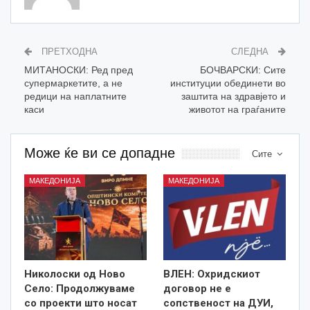
ПРЕТХОДНА
СЛЕДНА
МИТАНОСКИ: Ред пред
БОЧВАРСКИ: Сите
супермаркетите, а не
институции обединети во
редици на наплатните
заштита на здравјето и
каси
животот на граѓаните
Може ќе ви се допадне
Сите
МАКЕДОНИЈА
МАКЕДОНИЈА
Николоски од Ново
ВЛЕН: Охридскиот
Село: Продолжуваме
договор не е
со проекти што носат
сопственост на ДУИ,