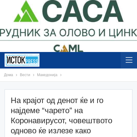
Дома
Вести
Македонија
На крајот од денот ќе и го
најдеме “чарето” на
Коронавирусот, човештвото
одново ќе излезе како