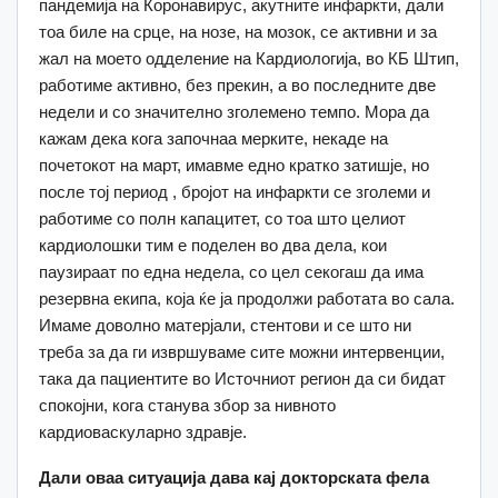
пандемија на Коронавирус, акутните инфаркти, дали
тоа биле на срце, на нозе, на мозок, се активни и за
жал на моето одделение на Кардиологија, во КБ Штип,
работиме активно, без прекин, а во последните две
недели и со значително зголемено темпо. Мора да
кажам дека кога започнаа мерките, некаде на
почетокот на март, имавме едно кратко затишје, но
после тој период , бројот на инфаркти се зголеми и
работиме со полн капацитет, со тоа што целиот
кардиолошки тим е поделен во два дела, кои
паузираат по една недела, со цел секогаш да има
резервна екипа, која ќе ја продолжи работата во сала.
Имаме доволно матерјали, стентови и се што ни
треба за да ги извршуваме сите можни интервенции,
така да пациентите во Источниот регион да си бидат
спокојни, кога станува збор за нивното
кардиоваскуларно здравје.
Дали оваа ситуација дава кај докторската фела