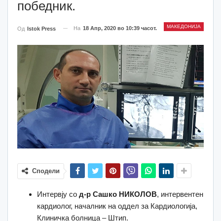
победник.
МАКЕДОНИЈА
На
18 Апр, 2020 во 10:39 часот.
Од
Istok Press
Сподели
Интервју со
д-р Сашко НИКОЛОВ
, интервентен
кардиолог, началник на оддел за Кардиологија,
Клиничка болница – Штип.