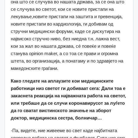
она што се случува во нашата држава, за се она што
се случува во светот, кои се новите пристапи на
лекување,новите пристапи на заштита и превенција,
новите пристапи во кардиологија, ги добивам од
стручни медицински форуми, каде се дискутира на
највисоко стручно ниво, без ниедна т.н. лажна вест,
кои за жал во нашата држава, сé повеќе и повеќе
станува opinion maker, а со тоа се прави и огромна
штета, во организација, а понатаму и по здравјето на
македонските граѓани.
Како гледате на аплаузите кои медицинските
работници низ светот ги добиваат сега: Дали тоа е
закаснета реакција на најважната работа на светот,
или требаше да се случи коронавирусот за луѓето
да го сватат вистинското значење на зборот
доктор, медицинска сестра, болничар…
-Пa, видете, ние живееме во свет каде најбитната
споредна работа на светот е фудбалот. Сите ние сме