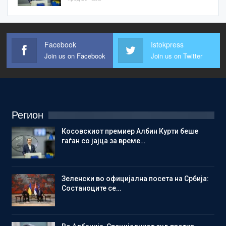
Facebook
Istokpress
Join us on Facebook
Join us on Twitter
Регион
Косовскиот премиер Албин Курти беше
гаѓан со јајца за време…
Зеленски во официјална посета на Србија:
Состаноците се…