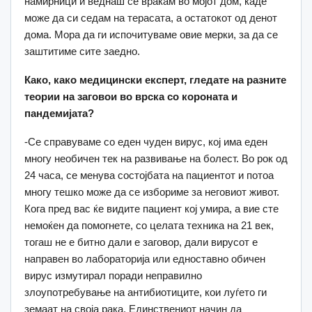
намирници и веднаш се враќам во мојот дом, каде
може да си седам на терасата, а остатокот од денот
дома. Мора да ги испочитуваме овие мерки, за да се
заштитиме сите заедно.
Како
, како медицински експерт, гледате на разните
теории на заговои во врска со короната и
пандемијата?
-Се справуваме со еден чуден вирус, кој има еден
многу необичен тек на развивање на болест. Во рок од
24 часа, се менува состојбата на пациентот и потоа
многу тешко може да се избориме за неговиот живот.
Кога пред вас ќе видите пациент кој умира, а вие сте
немоќен да помогнете, со целата техника на 21 век,
тогаш не е битно дали е заговор, дали вирусот е
направен во лабораторија или едноставно обичен
вирус измутирал поради неправилно
злоупотребување на антибиотиците, кои луѓето ги
земаат на своја рака. Единствениот начин да