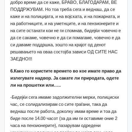
добро време да се каже, БРАВО, БЛАГОДАРАМ, ВЕ
ПОДДРЖУВАМ. Но тоа треба сега и веднаш, да се
каже и на полицијата, и на војската, и на пожарната, и
на работниците, и на уметнците, и на пензионерите и
на сите останати кои не ги спомнав, бидејќи човечно е
да се сакаме, човечно е да си помагаме, човечно е да
си даваме поддршка, зошто на крајот од денот
решавањето на оваа состојба зависи ОД СИТЕ НАС
ЗАЕДНО!!!
6.Како го користите времето во кое имате право да
излегувате надвор. Ја сакате ли природата, одете
ли на прошетки или…..
-Бидејќи сега имаме задолжителни мерки, полициски
час, се солидализирам со сите граѓани, така да
веднаш после работа, доколку имам време и тоа да
биде после 14.00 часот (за да им ги оставиме оние 2
часа на пензионерите), пазарувам одредени