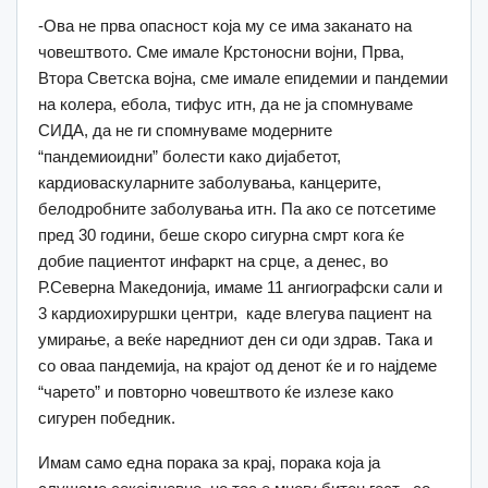
-Ова не прва опасност која му се има заканато на
човештвото. Сме имале Крстоносни војни, Прва,
Втора Светска војна, сме имале епидемии и пандемии
на колера, ебола, тифус итн, да не ја спомнуваме
СИДА, да не ги спомнуваме модерните
“пандемиоидни” болести како дијабетот,
кардиоваскуларните заболувања, канцерите,
белодробните заболувања итн. Па ако се потсетиме
пред 30 години, беше скоро сигурна смрт кога ќе
добие пациентот инфаркт на срце, а денес, во
Р.Северна Македонија, имаме 11 ангиографски сали и
3 кардиохируршки центри, каде влегува пациент на
умирање, а веќе наредниот ден си оди здрав. Така и
со оваа пандемија, на крајот од денот ќе и го најдеме
“чарето” и повторно човештвото ќе излезе како
сигурен победник.
Имам само една порака за крај, порака која ја