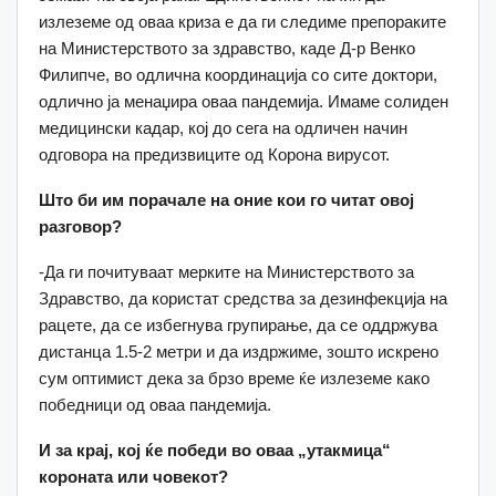
излеземе од оваа криза е да ги следиме препораките
на Министерството за здравство, каде Д-р Венко
Филипче, во одлична координација со сите доктори,
одлично ја менаџира оваа пандемија. Имаме солиден
медицински кадар, кој до сега на одличен начин
одговора на предизвиците од Корона вирусот.
Што би им порачале на оние кои го читат овој
разговор?
-Да ги почитуваат мерките на Министерството за
Здравство, да користат средства за дезинфекција на
рацете, да се избегнува групирање, да се оддржува
дистанца 1.5-2 метри и да издржиме, зошто искрено
сум оптимист дека за брзо време ќе излеземе како
победници од оваа пандемија.
И за крај, кој ќе победи во оваа „утакмица“
короната или човекот?