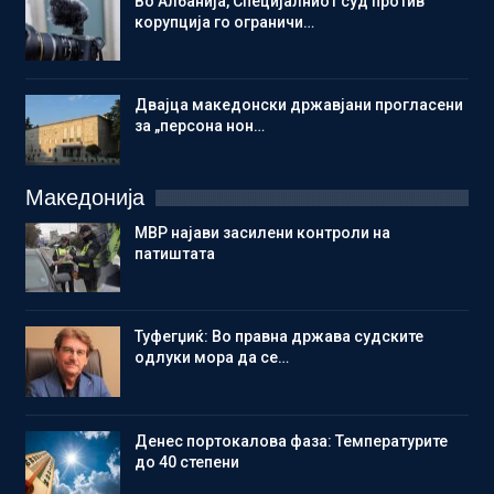
Во Албанија, Специјалниот суд против
корупција го ограничи…
Двајца македонски државјани прогласени
за „персона нон…
Македонија
МВР најави засилени контроли на
патиштата
Туфегџиќ: Во правна држава судските
одлуки мора да се…
Денес портокалова фаза: Температурите
до 40 степени