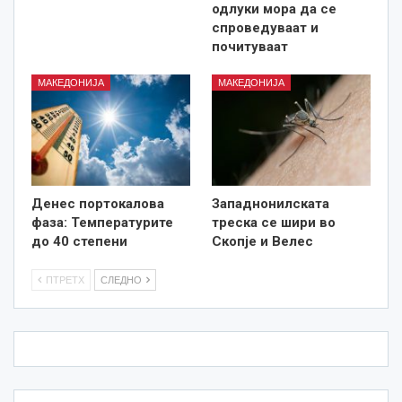
одлуки мора да се
спроведуваат и
почитуваат
МАКЕДОНИЈА
МАКЕДОНИЈА
Денес портокалова
Западнонилската
фаза: Температурите
треска се шири во
до 40 степени
Скопје и Велес
ПТРЕТХ
СЛЕДНО