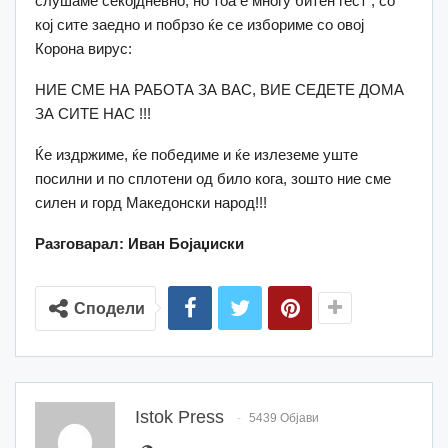
слушаме секојдневно, но тоа е многу битен гест , со
кој сите заедно и побрзо ќе се избориме со овој
Корона вирус:
НИЕ СМЕ НА РАБОТА ЗА ВАС, ВИЕ СЕДЕТЕ ДОМА
ЗА СИТЕ НАС !!!
Ќе издржиме, ќе победиме и ќе излеземе уште
посилни и по сплотени од било кога, зошто ние сме
силен и горд Македонски народ!!!
Разговарал: Иван Бојаџиски
Сподели
Istok Press
5439 Објави