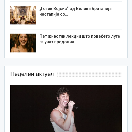
„Готик Војсис“ од Велика Британија
настапија со…
Пет животни лекции што повеќето луѓе
ги учат предоцна
Неделен актуел