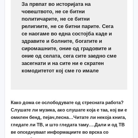
За првпат во историјата на
човештвото, не се битни
политичарите, не се битни
религиите, не се битни парите
.
Сега
се наогаме во една состојба каде и
здравите и болните, богатите и
сиромашните, оние од градовите и
оние од селата, сега сите заедно сме
засегнати и на сите ни е скратен
комодитетот кој сме го имале
Како дома се ослободувате од стресната работа?
Слушате ли музика, ако слушате која е таа, кој ви е
омилен бенд, пејач,песна…Читате ли некоја книга,
гледате ли ТВ, и што гледата таму….Дали и од ТВ
ве опседнуваат информациите во врска со