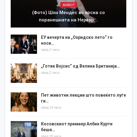
ЖИВОТ
(Фото) Шон Мендес во врска со
поранешната на Нејмар:…
ЕУ вечерта на „Охридско лето“ го
носи…
пред 2 часа
„Готик Војсис“ од Велика Британија…
пред 2 часа
Пет животни лекции што повеќето луѓе
ги…
пред 14 часа
Косовскиот премиер Албин Курти
беше…
пред 20 часа