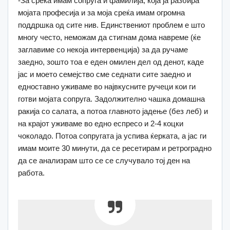
-За среќа имам сопруга и фамилија, која ја разбира
мојата професија и за моја среќа имам огромна
поддршка од сите нив. Единствениот проблем е што
многу често, неможам да стигнам дома навреме (ќе
заглавиме со некоја интервенција) за да ручаме
заедно, зошто тоа е еден омилен дел од денот, каде
јас и моето семејство сме седнати сите заедно и
едноставно уживаме во највкусните ручеци кои ги
готви мојата сопруга. Задолжително чашка домашна
ракија со салата, а потоа главното јадење (без леб) и
на крајот уживаме во едно еспресо и 2-4 коцки
чоколадо. Потоа сопругата ја успива ќерката, а јас ги
имам моите 30 минути, да се ресетирам и ретроградно
да се анализрам што се се случувало тој ден на
работа.