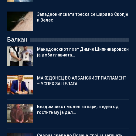
Западнонилската треска се шири во Скопје
и Велес
Балкан
Македонскиот поет Димче Шипинкаровски
ја доби главната…
МАКЕДОНЕЦ ВО АЛБАНСКИОТ ПАРЛАМЕНТ
– УСПЕХ ЗА ЦЕЛАТА…
Бездомникот молел за пари, а еден од
гостите му ја дал…
Се урна скеле во Лозана, тројца загинати