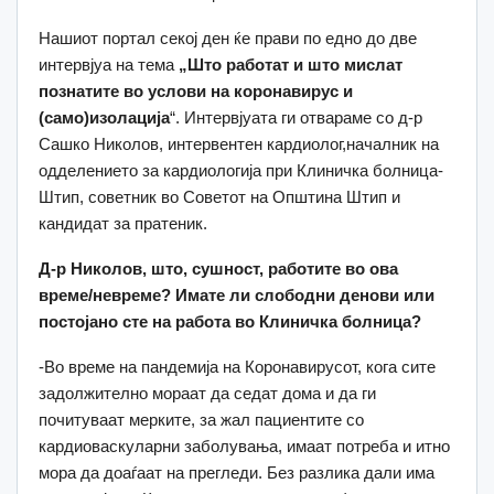
Нашиот портал секој ден ќе прави по едно до две
интервјуа на тема
„Што работат и што мислат
познатите во услови на коронавирус и
(само)изолација
“. Интервјуата ги отвараме со д-р
Сашко Николов, интервентен кардиолог,началник на
одделението за кардиологија при Клиничка болница-
Штип, советник во Советот на Општина Штип и
кандидат за пратеник.
Д-р
Николов, што, сушност, работите во ова
време/невреме? Имате ли слободни денови или
постојано сте
на работа во Клиничка
болница?
-Во време на пандемија на Коронавирусот, кога сите
задолжително мораат да седат дома и да ги
почитуваат мерките, за жал пациентите со
кардиоваскуларни заболувања, имаат потреба и итно
мора да доаѓаат на прегледи. Без разлика дали има