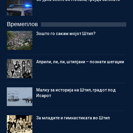
Времеплов
Зошто го сакам мојот Штип?
Aприли, ли, ли, штипјани – познати шегаџии
Малку за историја на Штип, градот под
Исарот
Зa младите и гимнастиката во Штип