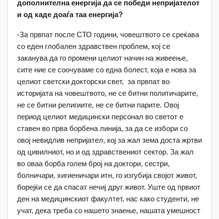
дополнителна енергија да се победи непријателот
и од каде доаѓа таа енергија?
-За првпат после СТО години, човештвото се среќава
со еден глобален здравствен проблем, кој се
заканува да го промени целиот начин на живеење,
сите ние се соочуваме со една болест, која е нова за
целиот светски докторски свет, за првпат во
историјата на човештвото, не се битни политичарите,
не се битни религиите, не се битни парите. Овој
период целиот медицински персонал во светот е
ставен во прва борбена линија, за да се избори со
овој невидлив непријател, кој за жал зема доста жртви
од цивилниот, но и од здравствениот сектор. За жал
во оваа борба голем број на доктори, сестри,
болничари, хигиеничари итн, го изгубија својот живот,
борејќи се да спасат нечиј друг живот. Уште од првиот
ден на медицинскиот факултет, нас како студенти, не
учат, дека треба со нашето знаење, нашата умешност