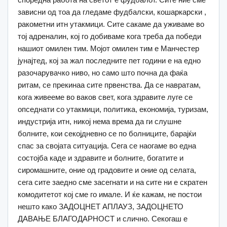
зависни од тоа да гледаме фудбалски, кошаркарски ,
ракометни итн утакмици. Сите сакаме да уживаме во
тој адреналин, кој го добиваме кога треба да победи
нашиот омилен тим. Мојот омилен тим е Манчестер
јунајтед, кој за жал последните пет години е на едно
разочарувачко ниво, но само што почна да фаќа
ритам, се прекинаа сите првенства. Да се навратам,
кога живееме во ваков свет, кога здравите луге се
опседнати со утакмици, политика, економија, туризам,
индустрија итн, никој нема врема да ги слушне
болните, кои секојдневно се по болниците, барајќи
спас за својата ситуација. Сега се наогаме во една
состојба каде и здравите и болните, богатите и
сиромашните, оние од градовите и оние од селата,
сега сите заедно сме засегнати и на сите ни е скратен
комодитетот кој сме го имале. И ќе кажам, не постои
нешто како ЗАДОЦНЕТ АПЛАУЗ, ЗАДОЦНЕТО
ДАВАЊЕ БЛАГОДАРНОСТ и слично. Секогаш е