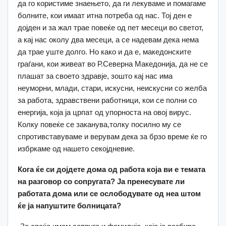
да го користиме знаењето, да ги лекуваме и помагаме
болните, кои имаат итна потреба од нас. Тој ден е
дојден и за жал трае повеќе од пет месеци во светот,
а кај нас околу два месеци, а се надевам дека нема
да трае уште долго. Но како и да е, македонските
граѓани, кои живеат во Р.Северна Македонија, да не се
плашат за своето здравје, зошто кај нас има
неуморни, млади, стари, искусни, неискусни со желба
за работа, здравствени работници, кои се полни со
енергија, која ја црпат од упорноста на овој вирус.
Колку повеќе се заканува,толку посилно му се
спротивставуваме и верувам дека за брзо време ќе го
избркаме од нашето секојдневие.
Кога ќе си дојдете дома од работа која ви е темата
на разговор со сопругата? Ја пренесувате ли
работата дома или се ослободувате од неа штом
ќе ја напуштите болницата?