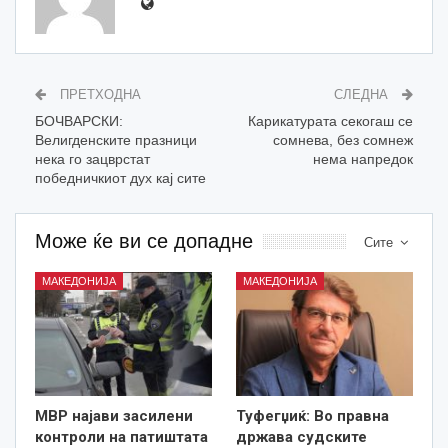
ПРЕТХОДНА
СЛЕДНА
БОЧВАРСКИ:
Карикатурата секогаш се
Велигденските празници
сомнева, без сомнеж
нека го зацврстат
нема напредок
победничкиот дух кај сите
Може ќе ви се допадне
Сите
МАКЕДОНИЈА
МАКЕДОНИЈА
МВР најави засилени
Туфегџиќ: Во правна
контроли на патиштата
држава судските