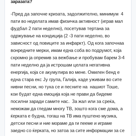
заразата?
-Пред да започне кризата, задолжително, минимум 4
пати во неделата имав физичка активност (играв мал
фудбал 2 пати неделно), посетував тертана за
одржување на кондиција (2 -3 пати неделно, во
зависност од повиците за инфаркт). Од кога започнаа
вонредните мерки, имам една соба во подрумот, која
скромно ја опремив за вежбање и пробувам барем 3-4
пати неделно да ја истрошам целата негативна
енергија, која се акумулира во мене. Омилен бенд е
една стара екс Ју група, Галија, каде уживам во сите
нивни песни, но тука се и песните на нашиот Тоше,
кои будат една емоција која не прави да бидеме
посилни заради самите нас. За жал или за среќа,
неможам да гледам многу ТВ, зошто кога сме дома, а
ќерката е будна, тогаш на ТВ има пуштено музика,
детски песни и ние мораме да ги пееме и играме
заедно со ќерката, но затоа за сите информации за се