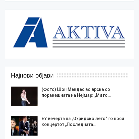
Најнови објави
(Фото) Шон Мендес во врска со
поранешната на Нејмар: „Ми го…
ЕУ вечерта на „Охридско лето“ го носи
концертот „Последната…