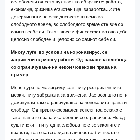
ослободени од сета нужност на обврските: работа,
економија, физичка егзистенција, заработка…сите
детерминанти на секојдневието ги нема во
слободното време, во слободното време сте вие со
самиот себе си. Така живее и философот во ова доба,
целосно слободен и целосно со самиот себе си.
Многу луѓе, во услови на коронавирус, се
загрижени од многу работи. Од намалена слобода
со ограничување на некои човекови права на
пример…
Мене дури не ме загрижуваат ниту рестриктивните
мерки, ниту забраната за движења. Јас воопшто не ги
доживувам како ограничувања на човековите права и
слободи. Од правно-формален аспект тоа секако е
така, нашите права и слободни се ограничени. Но од
суштински – ниту една слобода не е во законите и
правото, тоа е категорија на личноста. Личноста е
слободна по својата есенција. Исто така, друго е