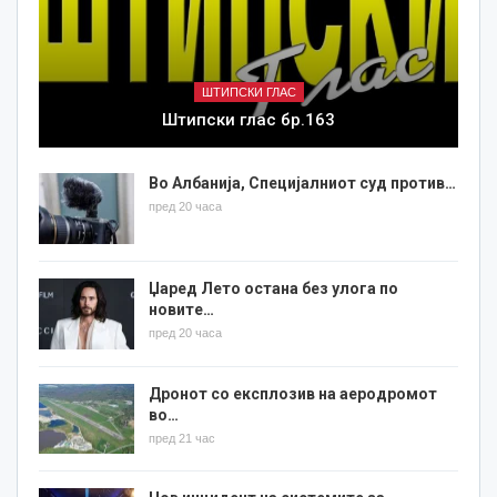
ШТИПСКИ ГЛАС
Штипски глас бр.163
Во Албанија, Специјалниот суд против…
пред 20 часа
Џаред Лето остана без улога по
новите…
пред 20 часа
Дронот со експлозив на аеродромот
во…
пред 21 час