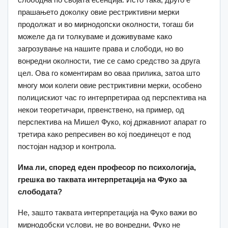
прашањето доколку овие рестриктивни мерки
продолжат и во мирнодопски околности, тогаш би
можеле да ги толкуваме и доживуваме како
загрозување на нашите права и слободи, но во
вонредни околности, тие се само средство за друга
цел. Ова го коментирам во оваа прилика, затоа што
многу мои колеги овие рестриктивни мерки, особено
полицискиот час го интерпретираа од перспектива на
некои теоретичари, првенствено, на пример, од
перспектива на Мишел Фуко, кој државниот апарат го
третира како репресивен во кој поединецот е под
постојан надзор и контрола.
Има ли, според еден професор по психологија,
грешка во таквата интерпретација на Фуко за
слободата?
Не, зашто таквата интерпретација на Фуко важи во
мирнодобски услови, не во вонредни, Фуко не