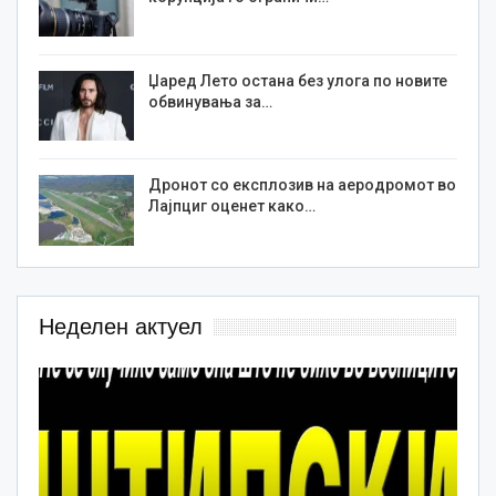
Џаред Лето остана без улога по новите
обвинувања за…
Дронот со експлозив на аеродромот во
Лајпциг оценет како…
Неделен актуел