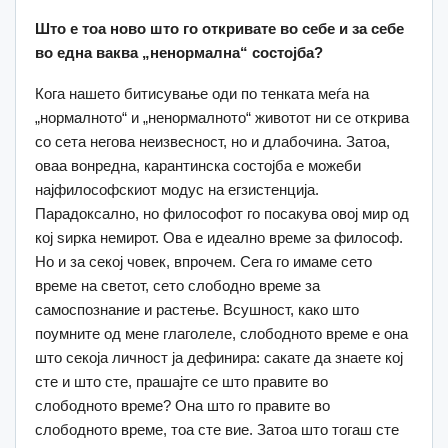
Што е тоа ново што го откривате во себе и за себе
во една ваква „ненормална“ состојба?
Кога нашето битисување оди по тенката меѓа на
„нормалното“ и „ненормалното“ животот ни се открива
со сета негова неизвесност, но и длабочина. Затоа,
оваа вонредна, карантинска состојба е можеби
најфилософскиот модус на егзистенција.
Парадоксално, но философот го посакува овој мир од
кој ѕирка немирот. Ова е идеално време за философ.
Но и за секој човек, впрочем. Сега го имаме сето
време на светот, сето слободно време за
самоспознание и растење. Всушност, како што
поумните од мене глаголеле, слободното време е она
што секоја личност ја дефинира: сакате да знаете кој
сте и што сте, прашајте се што правите во
слободното време? Она што го правите во
слободното време, тоа сте вие. Затоа што тогаш сте