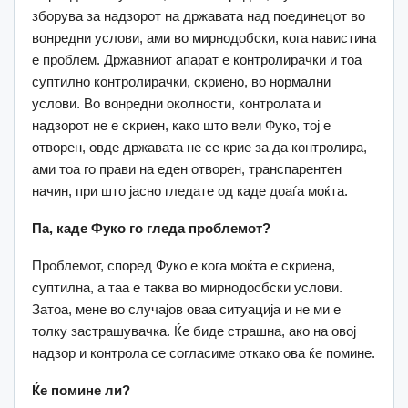
зборува за надзорот на државата над поединецот во
вонредни услови, ами во мирнодобски, кога навистина
е проблем. Државниот апарат е контролирачки и тоа
суптилно контролирачки, скриено, во нормални
услови. Во вонредни околности, контролата и
надзорот не е скриен, како што вели Фуко, тој е
отворен, овде државата не се крие за да контролира,
ами тоа го прави на еден отворен, транспарентен
начин, при што јасно гледате од каде доаѓа моќта.
Па, каде Фуко го гледа проблемот?
Проблемот, според Фуко е кога моќта е скриена,
суптилна, а таа е таква во мирнодосбски услови.
Затоа, мене во случајов оваа ситуација и не ми е
толку застрашувачка. Ќе биде страшна, ако на овој
надзор и контрола се согласиме откако ова ќе помине.
Ќе помине ли?