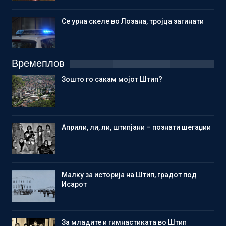
Се урна скеле во Лозана, тројца загинати
Времеплов
Зошто го сакам мојот Штип?
Aприли, ли, ли, штипјани – познати шегаџии
Малку за историја на Штип, градот под
Исарот
Зa младите и гимнастиката во Штип