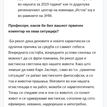
во науката за 2019 година“ кое го доделува
регионалниот центар на новинари „Исток“ кој е
во рамкиите на ЗНМ.
Професоре, каков би бил вашиот првичен
коментар на оваа ситуација?
-Би рекол дека деновите и ноќите карантински се
одлична прилика за средба со самиот себеси.
Вонредната состојба, вонредните услови секогаш се
можност да се фрли поинаква, би рекол дури и
вистинска светлина врз нашите животи. Како што
знаеше да каже Карл Јасперс, само во т.н. „гранични
ситуации“ се раѓаат вистинските философски, а со
тоа и животни прашања. Миговите во кои нашата
егзистенција е на работ, можеби се најавтентичните.
Тогаш се гледаме очи в очи со животот, со голиот
живот и се одмеруваме вистински, соголени од сето
ефемерно, неважно, надворешно и непотребно.