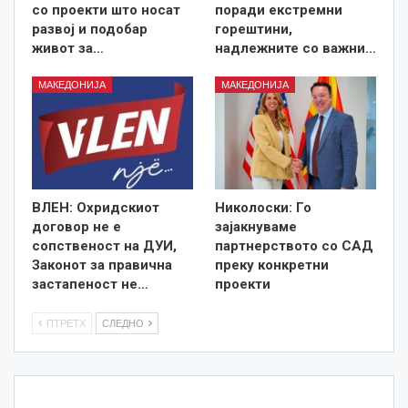
со проекти што носат
поради екстремни
развој и подобар
горештини,
живот за…
надлежните со важни…
МАКЕДОНИЈА
МАКЕДОНИЈА
ВЛЕН: Охридскиот
Николоски: Го
договор не е
зајакнуваме
сопственост на ДУИ,
партнерството со САД
Законот за правична
преку конкретни
застапеност не…
проекти
ПТРЕТХ
СЛЕДНО