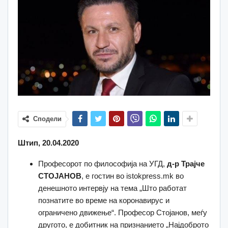
Сподели
Штип, 20.04.2020
Професорот по философија на УГД,
д-р Трајче
СТОЈАНОВ
, е гостин во istokpress.mk во
денешното интервју на тема „Што работат
познатите во време на коронавирус и
ограничено движење“. Професор Стојанов, меѓу
другото, е добитник на признанието „Најдоброто