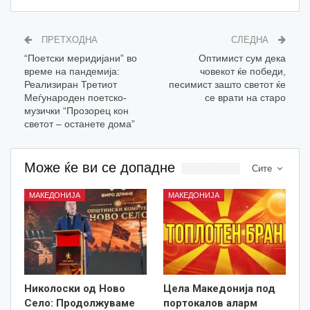
ПРЕТХОДНА
СЛЕДНА
“Поетски меридијани” во
Оптимист сум дека
време на пандемија:
човекот ќе победи,
Реализиран Третиот
песимист зашто светот ќе
Меѓународен поетско-
се врати на старо
музички “Прозорец кон
светот – останете дома”
Може ќе ви се допадне
Сите
МАКЕДОНИЈА
МАКЕДОНИЈА
Николоски од Ново
Цела Македонија под
Село: Продолжуваме
портокалов аларм