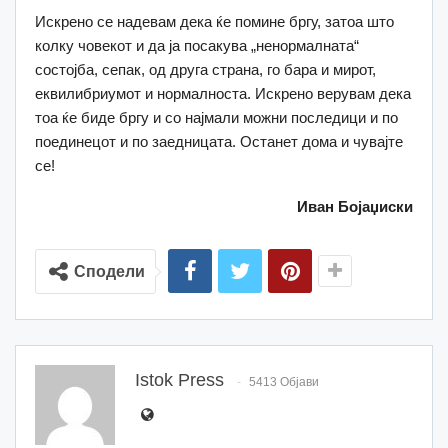
Искрено се надевам дека ќе помине бргу, затоа што
колку човекот и да ја посакува „ненормалната“
состојба, сепак, од друга страна, го бара и мирот,
еквилибриумот и нормалноста. Искрено верувам дека
тоа ќе биде бргу и со најмали можни последици и по
поединецот и по заедницата. Останет дома и чувајте
се!
Иван Бојаџиски
Сподели
Istok Press
5413 Објави