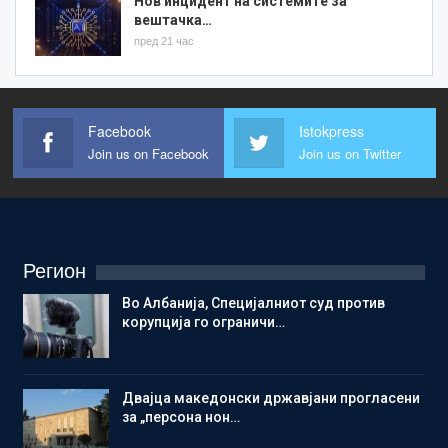
Нов инцидент на системите за
вештачка…
пред 21 час
Facebook
Istokpress
Join us on Facebook
Join us on Twitter
Регион
Во Албанија, Специјалниот суд против
корупција го ограничи…
Двајца македонски државјани прогласени
за „персона нон…