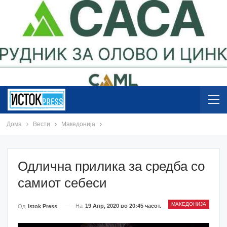
Дома
Вести
Македонија
Одлична прилика за средба со
самиот себеси
МАКЕДОНИЈА
На
19 Апр, 2020 во 20:45 часот.
Од
Istok Press