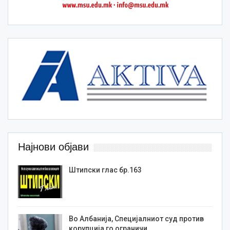
Најнови објави
Штипски глас бр.163
Во Албанија, Специјалниот суд против
корупција го ограничи…