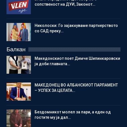
сопственост на ДУИ, Законот…
Николоски: Го зајакнуваме партнерството
со САД преку…
Балкан
Македонскиот поет Димче Шипинкаровски
ја доби главната…
МАКЕДОНЕЦ ВО АЛБАНСКИОТ ПАРЛАМЕНТ
– УСПЕХ ЗА ЦЕЛАТА…
Бездомникот молел за пари, а еден од
гостите му ја дал…