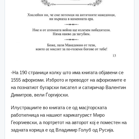
-На 190 страници колку што има книгата објавени се
1555 афоризми. Изброто и преводот на афоризмите е
на познатиот бугарски писател и сатиричар Валентин
Димитров, вели Ѓоргијоски.
Илустрациите во книгата се од масјторската
работилница на нашиот карикатурист Миро
Георгиевски, а портретот на авторот кој е поместен на
задната корица е од Владимир Голуб од Русија.