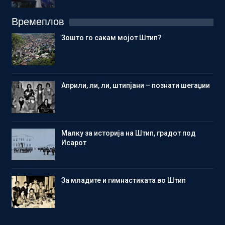
Времеплов
Зошто го сакам мојот Штип?
Aприли, ли, ли, штипјани – познати шегаџии
Малку за историја на Штип, градот под
Исарот
Зa младите и гимнастиката во Штип