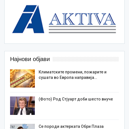
Најнови објави
Климатските промени, пожарите и
сушата во Европа направија…
(Фото) Род Стјуарт доби шесто внуче
Се породи актерката Обри Плаза