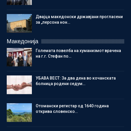
Двајца македонски државјани прогласени
за „персона нон…
Македонија
Големата повелба на хуманизмот врачена
на г.г. Стефан по…
УБАВА ВЕСТ: За два дена во кочанската
болница родени седум…
Отомански регистар од 1640 година
открива словенско…