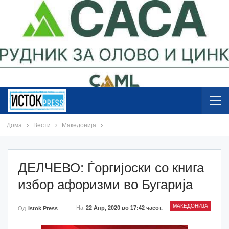
Дома
Вести
Македонија
ДЕЛЧЕВО: Ѓоргијоски со книга
избор афоризми во Бугарија
МАКЕДОНИЈА
На
22 Апр, 2020 во 17:42 часот.
Од
Istok Press