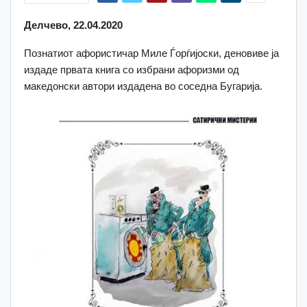
Делчево, 22.04.2020
Познатиот афористичар Миле Ѓорѓијоски, деновиве ја
издаде првата книга со избрани афоризми од
македонски автори издадена во соседна Бугарија.