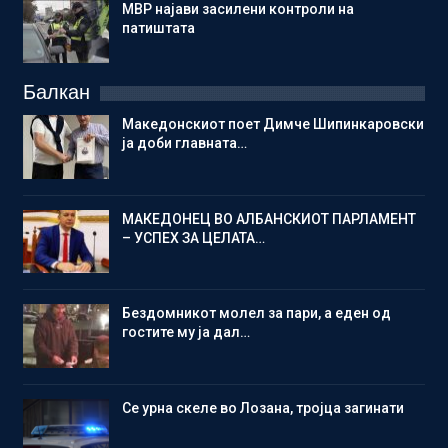
МВР најави засилени контроли на
патиштата
Балкан
Македонскиот поет Димче Шипинкаровски
ја доби главната…
МАКЕДОНЕЦ ВО АЛБАНСКИОТ ПАРЛАМЕНТ
– УСПЕХ ЗА ЦЕЛАТА…
Бездомникот молел за пари, а еден од
гостите му ја дал…
Се урна скеле во Лозана, тројца загинати