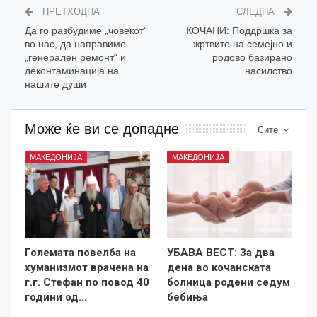
ПРЕТХОДНА
СЛЕДНА
Да го разбудиме „човекот“
КОЧАНИ: Поддршка за
во нас, да направиме
жртвите на семејно и
„генерален ремонт“ и
родово базирано
деконтаминација на
насилство
нашите души
Може ќе ви се допадне
Сите
МАКЕДОНИЈА
МАКЕДОНИЈА
Големата повелба на
УБАВА ВЕСТ: За два
хуманизмот врачена на
дена во кочанската
г.г. Стефан по повод 40
болница родени седум
години од…
бебиња