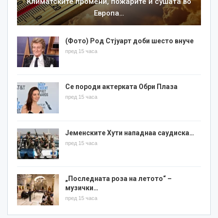
Климатските промени, пожарите и сушата во
Европа…
(Фото) Род Стјуарт доби шесто внуче
пред 15 часа
Се породи актерката Обри Плаза
пред 15 часа
Јеменските Хути нападнаа саудиска…
пред 15 часа
„Последната роза на летото“ –
музички…
пред 15 часа