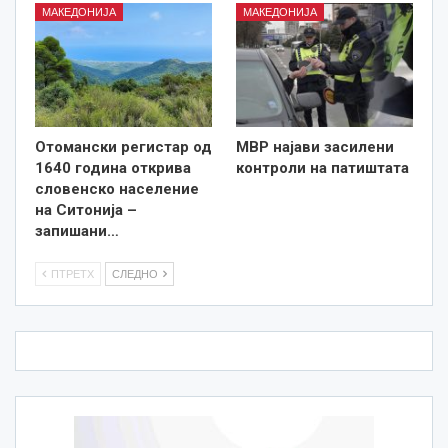
МАКЕДОНИЈА
МАКЕДОНИЈА
Отомански регистар од
МВР најави засилени
1640 година открива
контроли на патиштата
словенско население
на Ситонија –
запишани…
ПТРЕТХ
СЛЕДНО