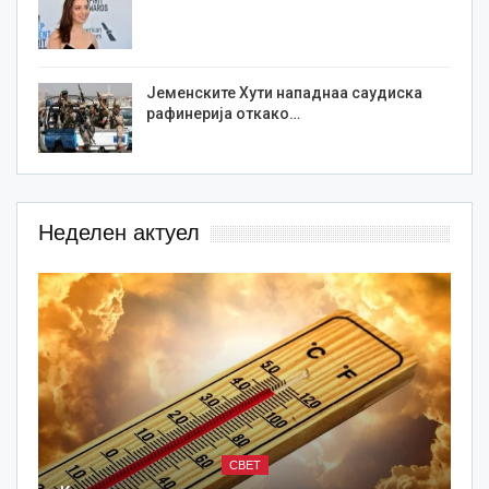
Јеменските Хути нападнаа саудиска
рафинерија откако…
Неделен актуел
СВЕТ