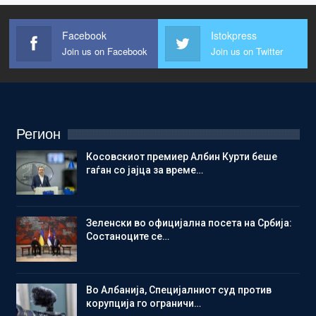
Facebook
Istokpress
Join us on Facebook
Join us on Twitter
Регион
Косовскиот премиер Албин Курти беше
гаѓан со јајца за време…
Зеленски во официјална посета на Србија:
Состаноците се…
Во Албанија, Специјалниот суд против
корупција го ограничи…