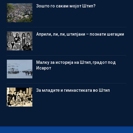
Зошто го сакам мојот Штип?
Aприли, ли, ли, штипјани – познати шегаџии
Малку за историја на Штип, градот под
Исарот
Зa младите и гимнастиката во Штип