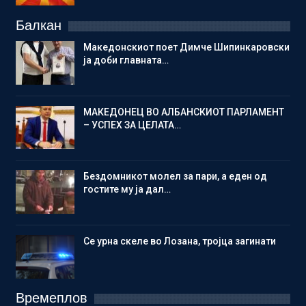
Балкан
Македонскиот поет Димче Шипинкаровски
ја доби главната…
МАКЕДОНЕЦ ВО АЛБАНСКИОТ ПАРЛАМЕНТ
– УСПЕХ ЗА ЦЕЛАТА…
Бездомникот молел за пари, а еден од
гостите му ја дал…
Се урна скеле во Лозана, тројца загинати
Времеплов