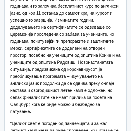
годинава и го започнаа бесплатниот курс по англикси
јазик, од кои 11 останаа до самиот крај на курсот и
успешно го завршија. Изминатите години,
доделувањето на сертификатите се одвиваше со
церемонија проследена со забава за учениците, но
годинава, почитувајќи ги препораките и заштитните
мерки, сертификатите се доделени на отворен
простор, посебно на учениците од општина Конче и на
учениците од општина Радовиш. Новонастанатата
ситуација, предизвикана од коронавирусот, ја
преобликуваше програмата – изучувањето на
англиски јазик продолжи да се одвива преку онлајн
настава и овогодишниот летен камп е одложен, но
сепак финалистите ќе имаат прилика за посета на
Салцбург, кога ќе биде можно и безбедно за
патување.
“Целиот свет е погоден од пандемијата и за жал
летниот камп нема да биде спроведен, но штом ќе се