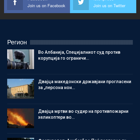
Join us on Facebook
Join us on Twitter
Регион
Во Албанија, Специјалниот суд против
корупција го ограничи…
Двајца македонски државјани прогласени
за „персона нон…
Двајца мртви во судир на противпожарни
хеликоптери во…