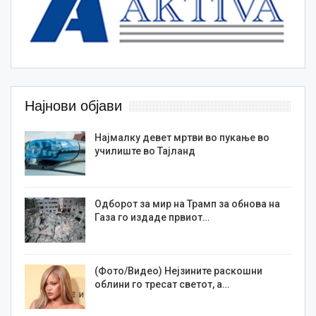
Најнови објави
Најмалку девет мртви во пукање во
училиште во Тајланд
Одборот за мир на Трамп за обнова на
Газа го издаде првиот…
(Фото/Видео) Нејзините раскошни
облини го тресат светот, а…