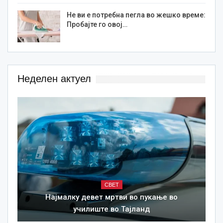
Не ви е потребна пегла во жешко време:
Пробајте го овој…
Неделен актуел
СВЕТ
Најмалку девет мртви во пукање во
училиште во Тајланд