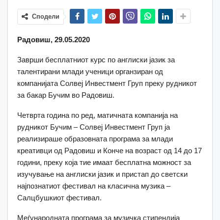
Сподели
Радовиш, 29.05.2020
Заврши бесплатниот курс по англиски јазик за
талентирани млади ученици органзиран од
компанијата Солвеј Инвестмент Груп преку рудникот
за бакар Бучим во Радовиш.
Четврта година по ред, матичната компанија на
рудникот Бучим – Солвеј Инвестмент Груп ја
реализираше образовната програма за млади
креативци од Радовиш и Конче на возраст од 14 до 17
години, преку која тие имаат бесплатна можност за
изучување на англиски јазик и пристап до светски
најпознатиот фестивал на класична музика –
Салцбушкиот фестивал.
Меѓународната програма за музичка стипендија