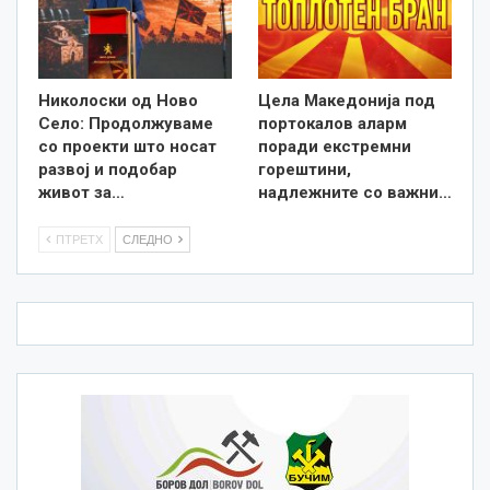
Николоски од Ново
Цела Македонија под
Село: Продолжуваме
портокалов аларм
со проекти што носат
поради екстремни
развој и подобар
горештини,
живот за…
надлежните со важни…
ПТРЕТХ
СЛЕДНО