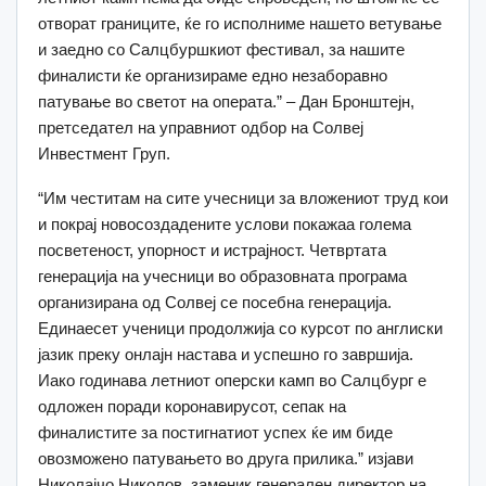
отворат границите, ќе го исполниме нашето ветување
и заедно со Салцбуршкиот фестивал, за нашите
финалисти ќе организираме едно незаборавно
патување во светот на операта.” – Дан Бронштејн,
претседател на управниот одбор на Солвеј
Инвестмент Груп.
“Им честитам на сите учесници за вложениот труд кои
и покрај новосоздадените услови покажаа голема
посветеност, упорност и истрајност. Четвртата
генерација на учесници во образовната програма
организирана од Солвеј се посебна генерација.
Единаесет ученици продолжија со курсот по англиски
јазик преку онлајн настава и успешно го завршија.
Иако годинава летниот оперски камп во Салцбург е
одложен поради коронавирусот, сепак на
финалистите за постигнатиот успех ќе им биде
овозможено патувањето во друга прилика.” изјави
Николајчо Николов, заменик генерален директор на