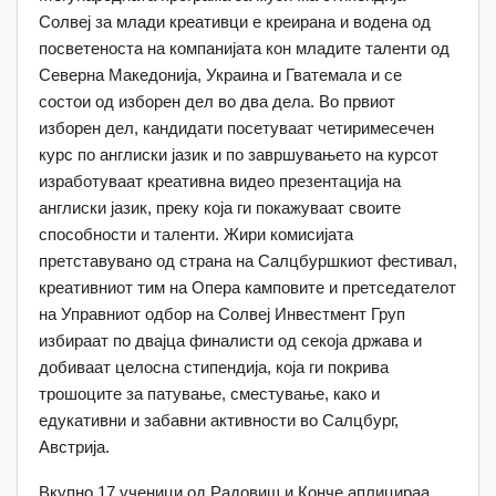
Солвеј за млади креативци е креирана и водена од
посветеноста на компанијата кон младите таленти од
Северна Македонија, Украина и Гватемала и се
состои од изборен дел во два дела. Во првиот
изборен дел, кандидати посетуваат четиримесечен
курс по англиски јазик и по завршувањето на курсот
изработуваат креативна видео презентација на
англиски јазик, преку која ги покажуваат своите
способности и таленти. Жири комисијата
претставувано од страна на Салцбуршкиот фестивал,
креативниот тим на Опера камповите и претседателот
на Управниот одбор на Солвеј Инвестмент Груп
избираат по двајца финалисти од секоја држава и
добиваат целосна стипендија, која ги покрива
трошоците за патување, сместување, како и
едукативни и забавни активности во Салцбург,
Австрија.
Вкупно 17 ученици од Радовиш и Конче аплицираа