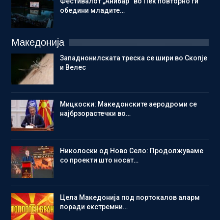
Фестивалот „Анибар“ во Пеќ повторно ги
обедини младите…
Македонија
Западнонилската треска се шири во Скопје
и Велес
Мицкоски: Македонските аеродроми се
најбрзорастечки во…
Николоски од Ново Село: Продолжуваме
со проекти што носат…
Цела Македонија под портокалов аларм
поради екстремни…