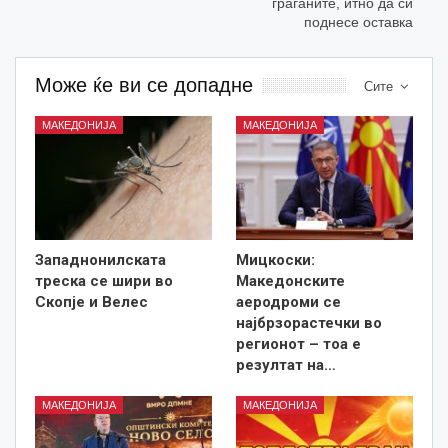
граѓаните, итно да си
поднесе оставка
Може ќе ви се допадне
Сите
МАКЕДОНИЈА
МАКЕДОНИЈА
Западнонилската
Мицкоски:
треска се шири во
Македонските
Скопје и Велес
аеродроми се
најбрзорастечки во
регионот – тоа е
резултат на…
МАКЕДОНИЈА
МАКЕДОНИЈА