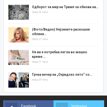
Одборот за мир на Трамп за обнова на…
пред 16 часа
(Фото/Видео) Нејзините раскошни
облини…
пред 17 часа
Не ви е потребна пегла во жешко
време:…
пред 17 часа
Грчка вечер на „Охридско лето“ со…
пред 19 часа
Facebook
Istokpress