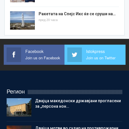
Ракетата на Спејс Икс ќе се сруши на…
пред 20 часа
Facebook
Istokpress
Join us on Facebook
Join us on Twitter
Регион
Двајца македонски државјани прогласени
за „персона нон…
Двајца мртви во судир на противпожарни