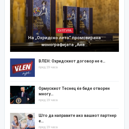
КУЛТУРА
На „Охридско лето“ промовирана
монографијата „Ана…
ВЛЕН: Охридскиот договор не е…
пред 19 часа
Ормускиот Теснец ќе биде отворен
многу…
пред 19 часа
Што да направите ако вашиот партнер
е…
пред 19 часа