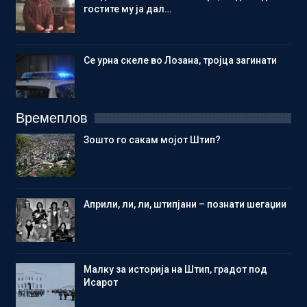
гостите му ја дал…
Се урна скеле во Лозана, тројца загинати
Времеплов
Зошто го сакам мојот Штип?
Aприли, ли, ли, штипјани – познати шегаџии
Малку за историја на Штип, градот под
Исарот