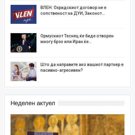
ВЛЕН: Охридскиот договор не е
сопственост на ДУИ, Законот…
Ормускиот Теснец ќе биде отворен
многу брзо или Иран ќе…
Што да направите ако вашиот партнер е
пасивно-агресивен?
Неделен актуел