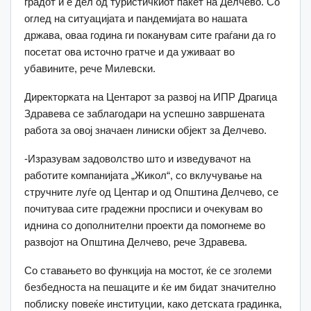
градот и е дел од туристичкиот пакет на Делчево. Со
оглед на ситуацијата и пандемијата во нашата
држава, оваа година ги поканувам сите граѓани да го
посетат ова источно гратче и да уживаат во
убавините, рече Милевски.
Директорката на Центарот за развој на ИПР Драгица
Здравева се заблагодари на успешно завршената
работа за овој значаен линиски објект за Делчево.
-Изразувам задоволство што и изведувачот на
работите компанијата „Жикол“, со вклучување на
стручните луѓе од Центар и од Општина Делчево, се
почитуваа сите градежни просписи и очекувам во
иднина со дополнителни проекти да помогнеме во
развојот на Општина Делчево, рече Здравева.
Со ставањето во функција на мостот, ќе се зголеми
безбедноста на пешаците и ќе им бидат значително
поблиску повеќе институции, како детската градинка,