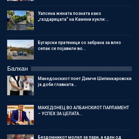
Уапсена жената позната како
„газдарицата“ на Камени кукли:…
Бугарски пратеници со забрана за влез
сепак се појавиле во…
Балкан
Македонскиот поет Димче Шипинкаровски
ја доби главната…
МАКЕДОНЕЦ ВО АЛБАНСКИОТ ПАРЛАМЕНТ
– УСПЕХ ЗА ЦЕЛАТА…
Бездомникот молел за пари, а еден од