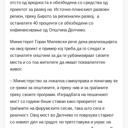
отсто од вредноста е обезбедена со средства од
проектот за развој на Источно-планскиот развоен
регион, преку Бирото за регионален развој, а
останатите 40 проценти се обезбедени со
кофинансирање од Општина Делчево.
Министерот Горан Милевски рече дека реализацијата
на овој проект е пример кој треба да го следат и
останатите општини за да ги урбанизираат своите
места и со тоа жителите да имаат поквалитетен
живот.
– Министерство за локална самоуправа и понатаму ќе
се грижи за општините, а преку нив и за граѓаните
преку своите програми. Изградбата на пешачкиот
мост со години беше ставан како приоритет на
граѓаните на форумските сесии, така што сега е
реалност. Овој мост во Делчево го поврзува стариот
со новиот дел на градот, но претставува и украс на