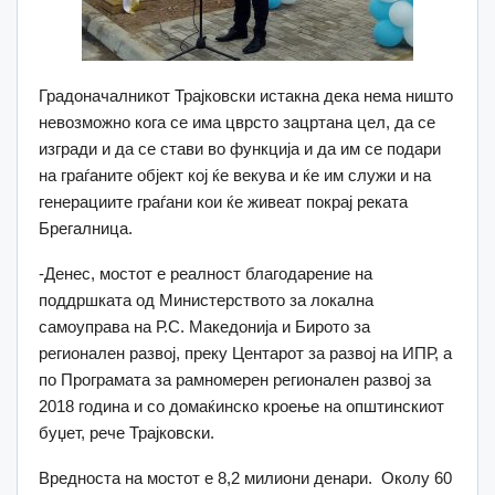
Градоначалникот Трајковски истакна дека нема ништо
невозможно кога се има цврсто зацртана цел, да се
изгради и да се стави во функција и да им се подари
на граѓаните објект кој ќе векува и ќе им служи и на
генерациите граѓани кои ќе живеат покрај реката
Брегалница.
-Денес, мостот е реалност благодарение на
поддршката од Министерството за локална
самоуправа на Р.С. Македонија и Бирото за
регионален развој, преку Центарот за развој на ИПР, а
по Програмата за рамномерен регионален развој за
2018 година и со домаќинско кроење на општинскиот
буџет, рече Трајковски.
Вредноста на мостот е 8,2 милиони денари. Околу 60