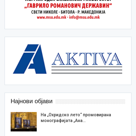
Најнови објави
На „Охридско лето“ промовирана
монографијата „Ана…