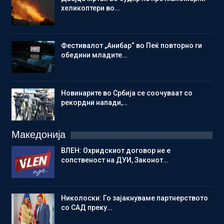
хеликоптери во…
Фестивалот „Анибар“ во Пеќ повторно ги
обедини младите…
Новинарите во Србија се соочуваат со
рекордни напади,…
Македонија
ВЛЕН: Охридскиот договор не е
сопственост на ДУИ, Законот…
Николоски: Го зајакнуваме партнерството
со САД преку…