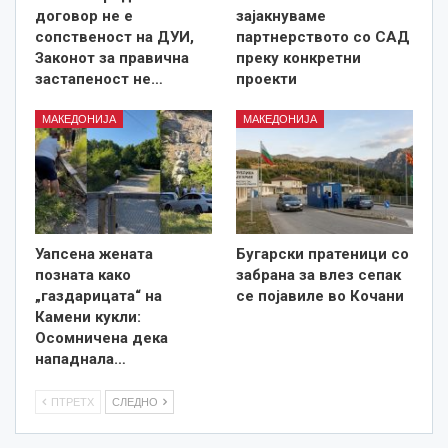
договор не е
зајакнуваме
сопственост на ДУИ,
партнерството со САД
Законот за правична
преку конкретни
застапеност не…
проекти
МАКЕДОНИЈА
МАКЕДОНИЈА
Уапсена жената
Бугарски пратеници со
позната како
забрана за влез сепак
„газдарицата“ на
се појавиле во Кочани
Камени кукли:
Осомничена дека
нападнала…
ПТРЕТХ
СЛЕДНО