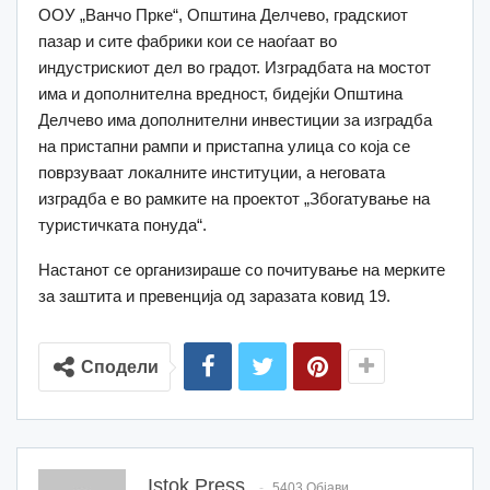
ООУ „Ванчо Прке“, Општина Делчево, градскиот
пазар и сите фабрики кои се наоѓаат во
индустрискиот дел во градот. Изградбата на мостот
има и дополнителна вредност, бидејќи Општина
Делчево има дополнителни инвестиции за изградба
на пристапни рампи и пристапна улица со која се
поврзуваат локалните институции, а неговата
изградба е во рамките на проектот „Збогатување на
туристичката понуда“.
Настанот се организираше со почитување на мерките
за заштита и превенција од заразата ковид 19.
Сподели
Istok Press
5403 Објави