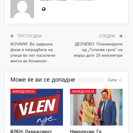
ПРЕТХОДНА
СЛЕДНА
КОЧАНИ: Во завршна
ДЕЛЧЕВО: Планинарите
фаза е изградбата на
од „Голачка срна“ на
улици во пет населени
марш долг 16 километри
места во Кочанско
Може ќе ви се допадне
Сите
МАКЕДОНИЈА
МАКЕДОНИЈА
ВЛЕН: Охридскиот
Николоски: Го