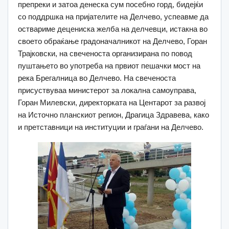
препреки и затоа денеска сум посебно горд, бидејќи
со поддршка на пријателите на Делчево, успеавме да
оствариме децениска желба на делчевци, истакна во
своето обраќање градоначалникот на Делчево, Горан
Трајковски, на свеченоста организирана по повод
пуштањето во употреба на првиот пешачки мост на
река Брегалница во Делчево. На свеченоста
присуствуваа министерот за локална самоуправа,
Горан Милевски, директорката на Центарот за развој
на Источно планскиот регион, Драгица Здравева, како
и претставници на институции и граѓани на Делчево.