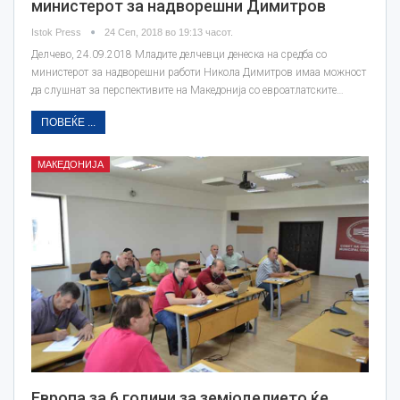
министерот за надворешни Димитров
Istok Press
24 Сеп, 2018 во 19:13 часот.
Делчево, 24.09.2018 Младите делчевци денеска на средба со
министерот за надворешни работи Никола Димитров имаа можност
да слушнат за перспективите на Македонија со евроатлатските…
ПОВЕЌЕ ...
МАКЕДОНИЈА
Eвропа за 6 години за земјоделието ќе