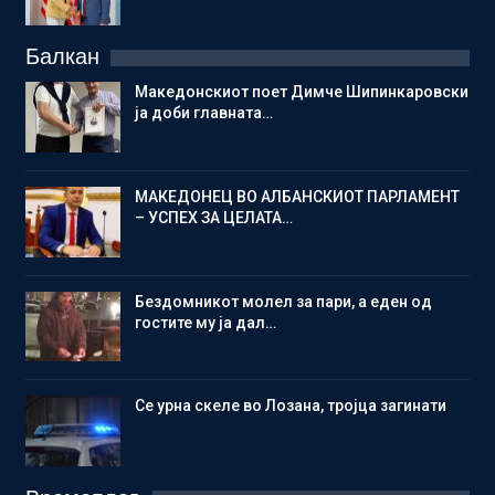
Балкан
Македонскиот поет Димче Шипинкаровски
ја доби главната…
МАКЕДОНЕЦ ВО АЛБАНСКИОТ ПАРЛАМЕНТ
– УСПЕХ ЗА ЦЕЛАТА…
Бездомникот молел за пари, а еден од
гостите му ја дал…
Се урна скеле во Лозана, тројца загинати