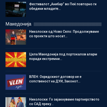
Фестивалот „Анибар“ во Пеќ повторно ги
обедини младите…
Македонија
Николоски од Ново Село: Продолжуваме
со проекти што носат…
Цела Македонија под портокалов аларм
поради екстремни…
ВЛЕН: Охридскиот договор не е
сопственост на ДУИ, Законот…
Николоски: Го зајакнуваме партнерството
со САД преку…