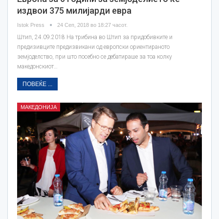
издвои 375 милијарди евра
Istok Press
24 Сеп, 2018 во 18:27 часот.
Штип, 24.09.2018 На трибина во Штип за придобивките и
предизивците предизвикани од европски ориентираното
земјоделство, при што посебно се дебатираше за тоа колку
македонскиот…
ПОВЕЌЕ ...
МАКЕДОНИЈА