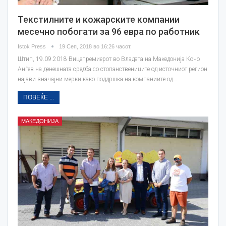
Текстилните и кожарските компании
месечно побогати за 96 евра по работник
Istok Press
19 Сеп, 2018 во 16:26 часот.
Штип, 19.09.2018 Вицепремиерот во Владата на Македонија Кочо
Анѓев на денешната средба со стопанствениците од источниот регион
најави значајни мерки како поддршка на компаниите од…
ПОВЕЌЕ ...
МАКЕДОНИЈА