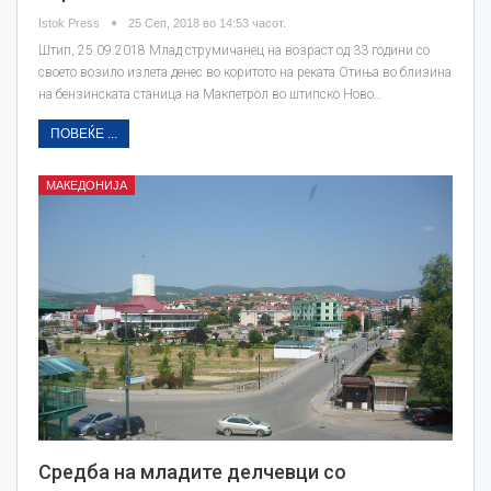
Istok Press
25 Сеп, 2018 во 14:53 часот.
Штип, 25.09.2018 Млад струмичанец на возраст од 33 години со
своето возило излета денес во коритото на реката Отиња во близина
на бензинската станица на Макпетрол во штипско Ново…
ПОВЕЌЕ ...
МАКЕДОНИЈА
Средба на младите делчевци со