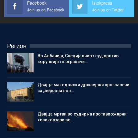
Facebook
Istokpress
Join us on Facebook
Join us on Twitter
Регион
Во Албанија, Специјалниот суд против
корупција го ограничи…
Двајца македонски државјани прогласени
за „персона нон…
Двајца мртви во судир на противпожарни
хеликоптери во…