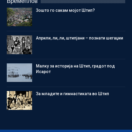
Времеплов
Зошто го сакам мојот Штип?
Aприли, ли, ли, штипјани – познати шегаџии
Малку за историја на Штип, градот под
Исарот
Зa младите и гимнастиката во Штип