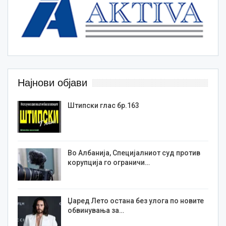
Најнови објави
Штипски глас бр.163
Во Албанија, Специјалниот суд против
корупција го ограничи…
Џаред Лето остана без улога по новите
обвинувања за…