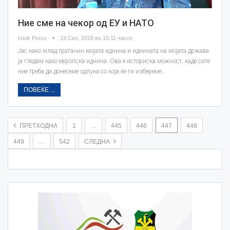
Ние сме на чекор од ЕУ и НАТО
Istok Press
19 Сеп, 2018 во 15:11 часот.
Јас како млад граѓанин мојата иднина и иднината на мојата држава
ја гледам како европска иднина. Ова е историска можност, каде сите
ние треба да донесеме одлука со која ќе ги избереме…
ПОВЕЌЕ ...
ПРЕТХОДНА
1
…
445
446
447
448
449
…
542
СЛЕДНА