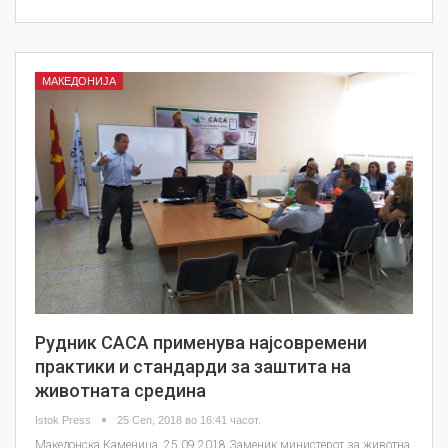
МАКЕДОНИЈА
Рудник САСА применува најсовремени
практики и стандарди за заштита на
животната средина
Istok Press
25 Сеп, 2018 во 16:41 часот.
Македонска Каменица, 25.09.2018 Заменик министерот за животна