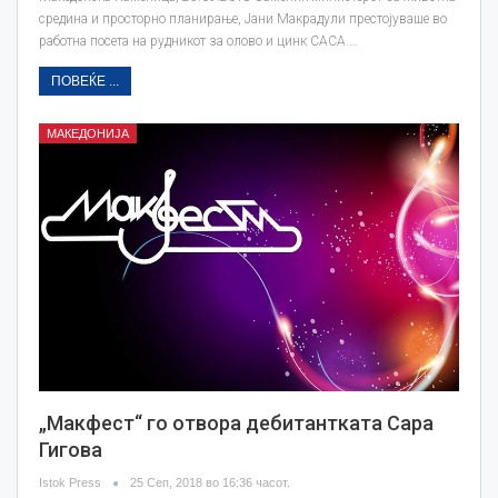
средина и просторно планирање, Јани Макрадули престојуваше во
работна посета на рудникот за олово и цинк САСА.…
ПОВЕЌЕ ...
МАКЕДОНИЈА
„Макфест“ го отвора дебитантката Сара
Гигова
Istok Press
25 Сеп, 2018 во 16:36 часот.