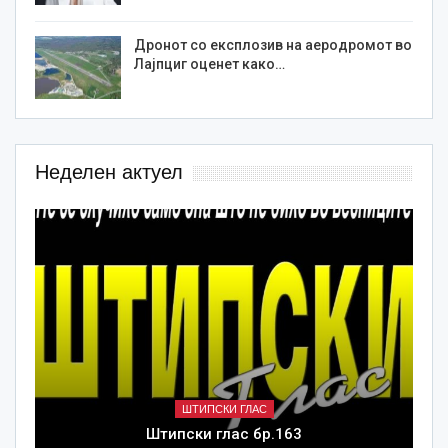
Дронот со експлозив на аеродромот во
Лајпциг оценет како…
Неделен актуел
ШТИПСКИ ГЛАС
Штипски глас бр.163