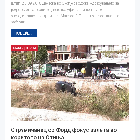
Штип, 25.09.2018 Денеска во Скопје се одржа ждребувањето за
редоследот на песни во двете полуфинални вечери од
овогодинешното издание на „Макфест“. Познатиот фестивал на
забавни…
ПОВЕЌЕ ...
МАКЕДОНИЈА
Струмичанец со Форд фокус излета во
коритото на Отиња