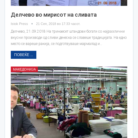
Делчево во мирисот на сливата
Istok Press
21 Сеп, 2018 во 17:33 часот.
Делчево, 21.09.2018 На тринаесет штандови богати со најразлични
вкусни производи од сливи денеска се славеше традицијата. На едно
место се вареше ракија, се подготвуваше мармалад и…
ПОВЕЌЕ ...
МАКЕДОНИЈА