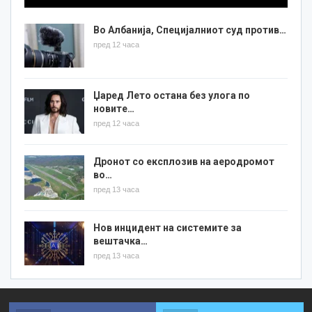
Во Албанија, Специјалниот суд против…
пред 12 часа
Џаред Лето остана без улога по
новите…
пред 12 часа
Дронот со експлозив на аеродромот
во…
пред 13 часа
Нов инцидент на системите за
вештачка…
пред 13 часа