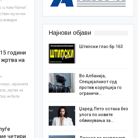
 is Keke Palmer“,
нствен музички
ко воведна
Најнови објави
Штипски глас бр.163
 15 години
 жртва на
Во Албанија,
т.
Специјалниот суд
јнхаус, нејзината
против корупција го
нала „жртва на
ограничи…
огаш не била
Џаред Лето остана без
улога по новите
обвинувања за…
луѓе
вие четири
Дронот со експлозив