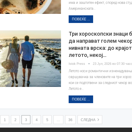
има и заштитен ефект, според нова сту
Американската…
ПОВЕЌЕ ...
Три хороскопски знаци 
да направат голем чеко
нивната врска: до крајот
летото, некој…
Istok Press
23 Јул, 2026 во 07:30 часо
Летото носи романтични изненадувањ
свршувачка за членовите на три хоро
кои се подготвени за следниот чекор в
Летото е…
ПОВЕЌЕ ...
1
2
3
4
5
…
36
СЛЕДНА