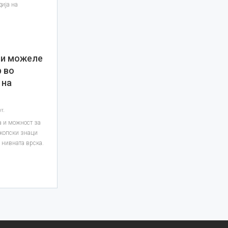
дија на
би можеле
р во
 на
т.
а и можност за
скопски знаци
о нивната врска.