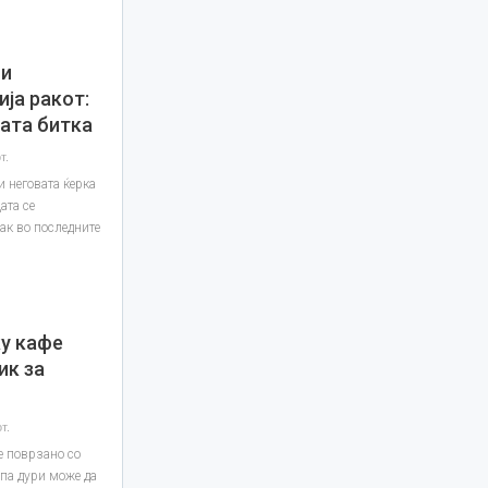
 и
ија ракот:
ката битка
т.
и неговата ќерка
ата се
ак во последните
ку кафе
ик за
т.
е поврзано со
па дури може да