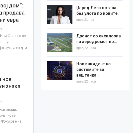
вој дом“:
Џаред Лето остана
ја продава
без улога по новите…
ни евра
пред 21 час
т.
Дронот со експлозив
а Изи Стивенс во
на аеродромот во…
сопруг,
јот луксузен дом
пред 22 часа
Нов инцидент на
системите за
вештачка…
 нов
пред 22 часа
ки знака
т.
кои знаци,
конечно ќе
 Фокусот е на