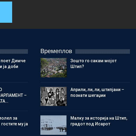
Времеплов
 поет Димче
Зошто го сакам мојот
 ја доби
Штип?
О
Aприли, ли, ли, штипјани –
ПАРЛАМЕНТ –
познати шегаџии
АТА…
молел за
Малку за историја на Штип,
 гостите му ја
градот под Исарот