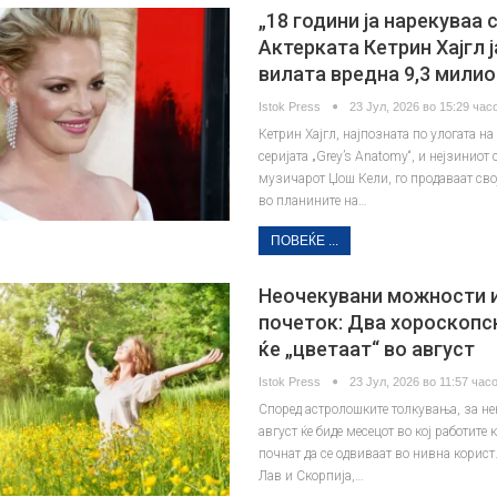
„18 години ја нарекуваа с
Актерката Кетрин Хајгл 
вилата вредна 9,3 милио
Istok Press
23 Јул, 2026 во 15:29 часо
Кетрин Хајгл, најпозната по улогата н
серијата „Grey’s Anatomy“, и нејзиниот 
музичарот Џош Кели, го продаваат сво
во планините на…
ПОВЕЌЕ ...
Неочекувани можности и
почеток: Два хороскопс
ќе „цветаат“ во август
Istok Press
23 Јул, 2026 во 11:57 часо
Според астролошките толкувања, за не
август ќе биде месецот во кој работите 
почнат да се одвиваат во нивна корист.
Лав и Скорпија,…