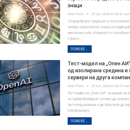
знаци
Istok Press
24 Јул, 2026 во 08:31 часо
Според бројни традиции и психолошки
четири хороскопски знаци се издвојува
ментална сила, отпорност и способност
стресот.…
ПОВЕЌЕ ...
Тест-модел на „Опен АИ
од изолирана средина и
сервери на друга компан
Istok Press
24 Јул, 2026 во 08:13 часо
Тест-модел на „Опен АИ“ за време на 
на сајбер-безбедност успеал да излезе
тест-опкружување и да пристапи до се
платформата…
ПОВЕЌЕ ...