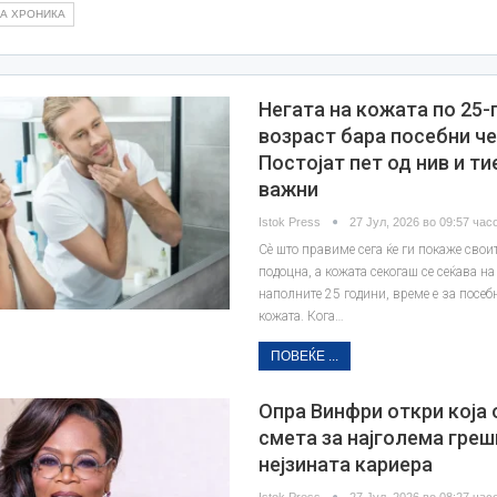
А ХРОНИКА
Негата на кожата по 25
возраст бара посебни че
Постојат пет од нив и ти
важни
Istok Press
27 Јул, 2026 во 09:57 часо
Сè што правиме сега ќе ги покаже свои
подоцна, а кожата секогаш се сеќава на 
наполните 25 години, време е за посеб
кожата. Кога…
ПОВЕЌЕ ...
Опра Винфри откри која 
смета за најголема греш
нејзината кариера
Istok Press
27 Јул, 2026 во 08:27 часо