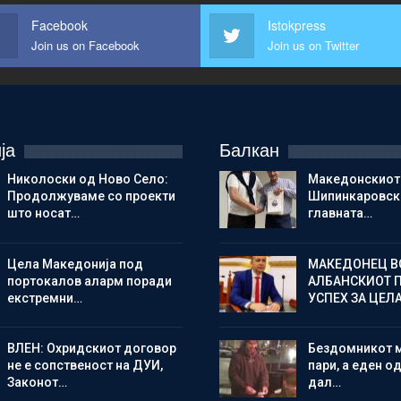
Facebook
Istokpress
Join us on Facebook
Join us on Twitter
ја
Балкан
Николоски од Ново Село:
Македонскиот
Продолжуваме со проекти
Шипинкаровски
што носат…
главната…
Цела Македонија под
МАКЕДОНЕЦ В
портокалов аларм поради
АЛБАНСКИОТ 
екстремни…
УСПЕХ ЗА ЦЕЛ
ВЛЕН: Охридскиот договор
Бездомникот 
не е сопственост на ДУИ,
пари, а еден од
Законот…
дал…