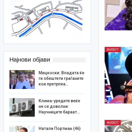
ЖИВОТ
Најнови објави
Мицкоски: Владата ќе
ги обештети граѓаните
кои претрпеа…
Клима-уредите веќе
не се доволни:
Научниците бараат…
ЖИВОТ
Натали Портман (46)