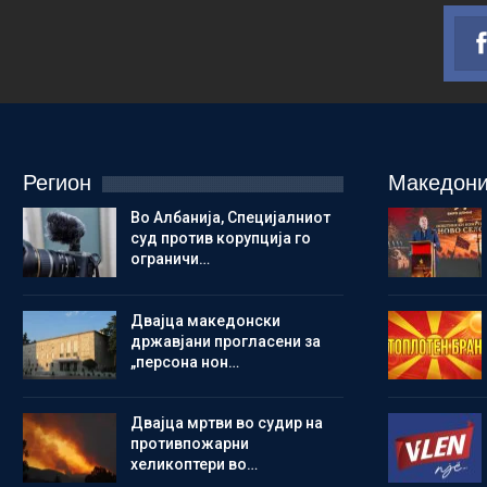
Регион
Македони
Во Албанија, Специјалниот
суд против корупција го
ограничи…
Двајца македонски
државјани прогласени за
„персона нон…
Двајца мртви во судир на
противпожарни
хеликоптери во…