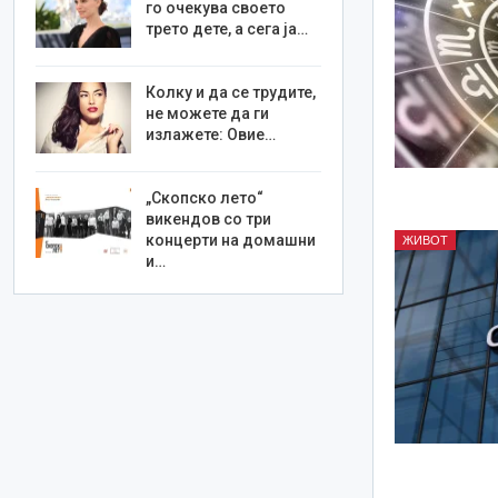
го очекува своето
трето дете, а сега ја…
Колку и да се трудите,
не можете да ги
излажете: Овие…
„Скопско лето“
викендов со три
концерти на домашни
ЖИВОТ
и…