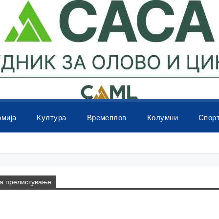
омија
Култура
Времеплов
Колумни
Спор
на прелистување