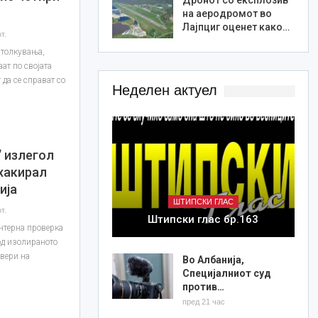
на аеродромот во
Лајпциг оценет како…
т.
 толкувања,
ат по својата
 да се справат со
Неделен актуел
“ излегол
 хакирал
ија
ШТИПСКИ ГЛАС
т.
Штипски глас бр.163
интерна проверка
 од изолираното
рвери на
Во Албанија,
Специјалниот суд
против…
пред 21 час