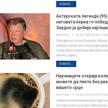
ПОВЕЌЕ ...
Актерската легенда (95)
неговата ќерка го побед
Заедно ја добија најтеш
Istok Press
23 Јул, 2026 во 11:17 часо
Легендата на глумата Вилијам Шатнер 
Мелани Шатнер Греч открија дека двајц
справувале со сериозна дијагноза на р
неколку години.…
ПОВЕЌЕ ...
Научниците открија кол
можете да пиете без риз
вашето срце
Istok Press
23 Јул, 2026 во 07:39 часо
Умереното консумирање црно кафе не 
поголем ризик од срцеви заболувања, 