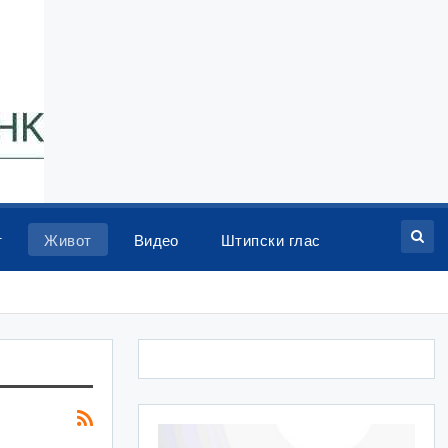
т
Живот
Видео
Штипски глас