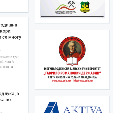
-годишна
кори:
е се многу
т.
те ефекти дури
сè. Кога ќе
на нега на
одлука ја
ка во
т.