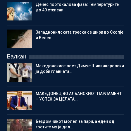
Денес портокалова фаза: Температурите
до 40 степени
Западнонилската треска се шири во Скопје
и Велес
Балкан
Македонскиот поет Димче Шипинкаровски
ја доби главната…
МАКЕДОНЕЦ ВО АЛБАНСКИОТ ПАРЛАМЕНТ
– УСПЕХ ЗА ЦЕЛАТА…
Бездомникот молел за пари, а еден од
гостите му ја дал…