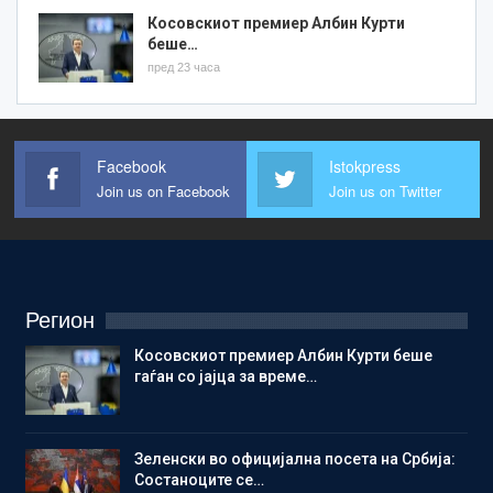
Косовскиот премиер Албин Курти
беше…
пред 23 часа
Facebook
Istokpress
Join us on Facebook
Join us on Twitter
Регион
Косовскиот премиер Албин Курти беше
гаѓан со јајца за време…
Зеленски во официјална посета на Србија:
Состаноците се…