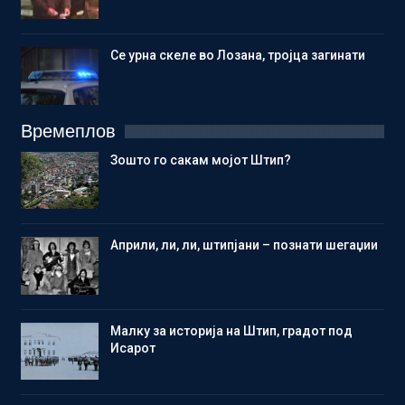
Се урна скеле во Лозана, тројца загинати
Времеплов
Зошто го сакам мојот Штип?
Aприли, ли, ли, штипјани – познати шегаџии
Малку за историја на Штип, градот под
Исарот