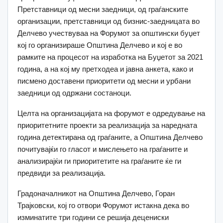
Претставници од месни заедници, од граѓанските
организации, претставници од бизнис-заедницата во
Делчево учествуваа на Форумот за општински буџет
кој го организираше Општина Делчево и кој е во
рамките на процесот на изработка на Буџетот за 2021
година, а на кој му претходеа и јавна анкета, како и
писмено доставени приоритети од месни и урбани
заедници од одржани состаноци.
Целта на организацијата на форумот е одредување на
приоритетните проекти за реализација за наредната
година детектирана од граѓаните, а Општина Делчево
почитувајќи го гласот и мислењето на граѓаните и
анализирајќи ги приоритетите на граѓаните ќе ги
предвиди за реализација.
Градоначалникот на Општина Делчево, Горан
Трајковски, кој го отвори Форумот истакна дека во
изминатите три години се решија децениски