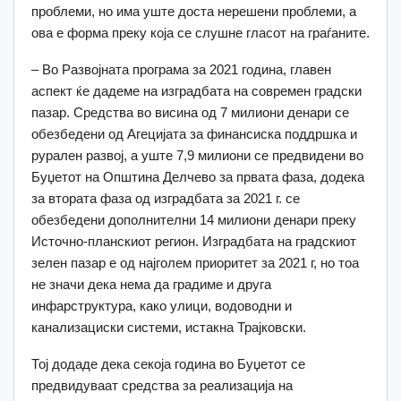
проблеми, но има уште доста нерешени проблеми, а
ова е форма преку која се слушне гласот на граѓаните.
– Во Развојната програма за 2021 година, главен
аспект ќе дадеме на изградбата на современ градски
пазар. Средства во висина од 7 милиони денари се
обезбедени од Агецијата за финансиска поддршка и
рурален развој, а уште 7,9 милиони се предвидени во
Буџетот на Општина Делчево за првата фаза, додека
за втората фаза од изградбата за 2021 г. се
обезбедени дополнителни 14 милиони денари преку
Источно-планскиот регион. Изградбата на градскиот
зелен пазар е од најголем приоритет за 2021 г, но тоа
не значи дека нема да градиме и друга
инфарструктура, како улици, водоводни и
канализациски системи, истакна Трајковски.
Тој додаде дека секоја година во Буџетот се
предвидуваат средства за реализација на