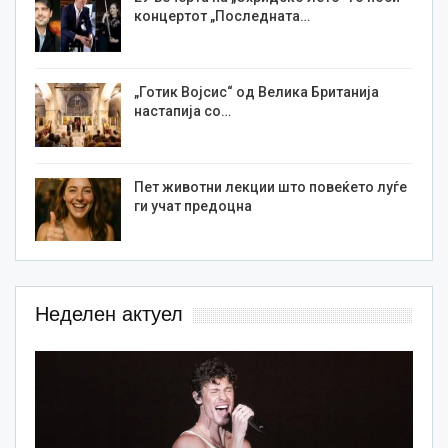
концертот „Последната…
„Готик Војсис“ од Велика Британија
настапија со…
Пет животни лекции што повеќето луѓе
ги учат предоцна
Неделен актуел