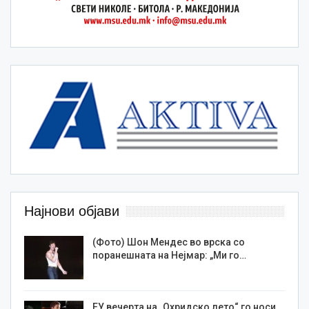
Најнови објави
(Фото) Шон Мендес во врска со
поранешната на Нејмар: „Ми го…
ЕУ вечерта на „Охридско лето“ го носи