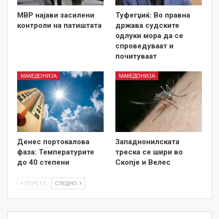
МВР најави засилени
Туфегџиќ: Во правна
контроли на патиштата
држава судските
одлуки мора да се
спроведуваат и
почитуваат
МАКЕДОНИЈА
МАКЕДОНИЈА
Денес портокалова
Западнонилската
фаза: Температурите
треска се шири во
до 40 степени
Скопје и Велес
ПТРЕТХ
СЛЕДНО