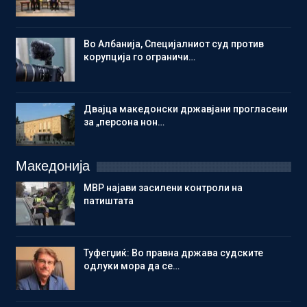
Во Албанија, Специјалниот суд против
корупција го ограничи…
Двајца македонски државјани прогласени
за „персона нон…
Македонија
МВР најави засилени контроли на
патиштата
Туфегџиќ: Во правна држава судските
одлуки мора да се…