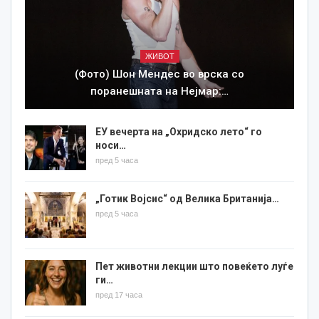
ЖИВОТ
(Фото) Шон Мендес во врска со
поранешната на Нејмар:…
ЕУ вечерта на „Охридско лето“ го
носи…
пред 5 часа
„Готик Војсис“ од Велика Британија…
пред 5 часа
Пет животни лекции што повеќето луѓе
ги…
пред 17 часа