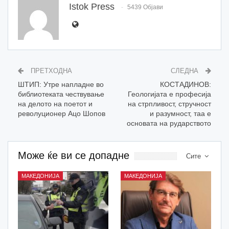
Istok Press
5439 Објави
ПРЕТХОДНА
СЛЕДНА
ШТИП: Утре напладне во
КОСТАДИНОВ:
библиотеката чествување
Геологијата е професија
на делото на поетот и
на стрпливост, стручност
револуционер Ацо Шопов
и разумност, таа е
основата на рударството
Може ќе ви се допадне
Сите
МАКЕДОНИЈА
МАКЕДОНИЈА