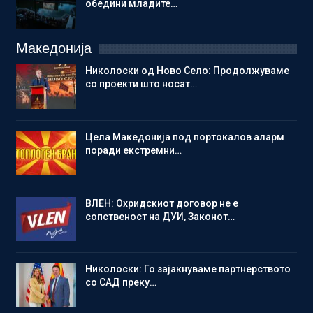
обедини младите…
Македонија
Николоски од Ново Село: Продолжуваме
со проекти што носат…
Цела Македонија под портокалов аларм
поради екстремни…
ВЛЕН: Охридскиот договор не е
сопственост на ДУИ, Законот…
Николоски: Го зајакнуваме партнерството
со САД преку…