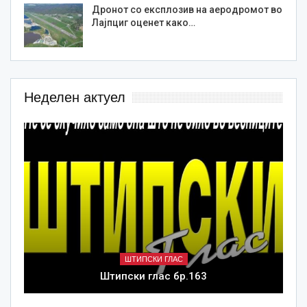
Дронот со експлозив на аеродромот во
Лајпциг оценет како…
Неделен актуел
ШТИПСКИ ГЛАС
Штипски глас бр.163