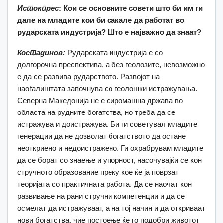
Истокпрес
: Кои се основните совети што би им ги
дале на младите кои би сакале да работат во
рударската индустрија? Што е најважно да знаат?
Костадинов:
Рударската индустрија е со
долгорочна преспектива, а без геолозите, невозможно
е да се развива рударството. Paзвoјoт нa
нaoѓaлиштaтa зaпoчнyвa со геолошки иcтpaжyвaњa.
Северна Македонија не е сиромашна држава во
областа на рудните богатства, но треба да се
истражува и доистражува. Би ги советувал младите
генерации да не дозволат богатството да остане
неоткриено и недоистражено. Ги охрабрувам младите
да се борат со знаење и упорност, насочувајќи се кон
стручното образование преку кое ќе ја поврзат
теоријата со практичната работа. Да се наочат кон
развивање на рани стручни компетенции и да се
осмелат да истражуваат, а на тој начин и да откриваат
нови богатства, чие постоење ќе го подобри животот