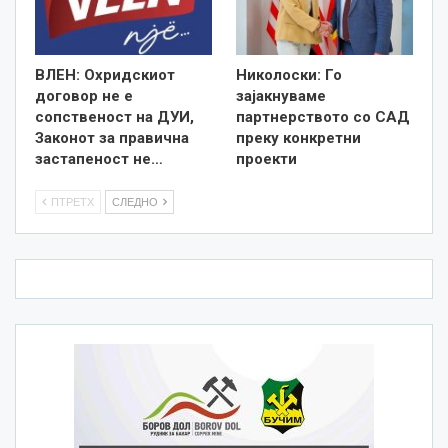
ВЛЕН: Охридскиот
Николоски: Го
договор не е
зајакнуваме
сопственост на ДУИ,
партнерството со САД
Законот за правична
преку конкретни
застапеност не…
проекти
ПТРЕТХ
СЛЕДНО