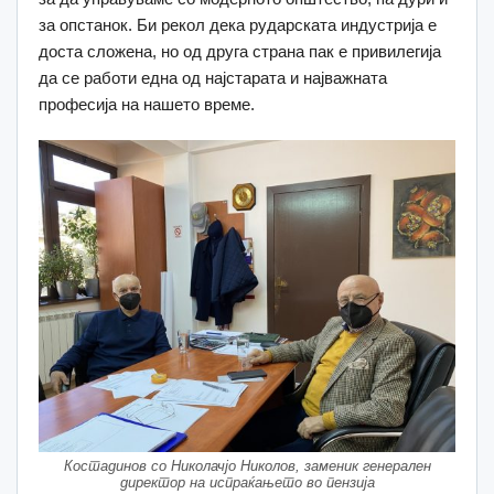
за опстанок. Би рекол дека рударската индустрија е
доста сложена, но од друга страна пак e привилегија
да се работи една од најстарата и најважната
професија на нашето време.
Костадинов со Николачјо Николов, заменик генерален
директор на испраќањето во пензија