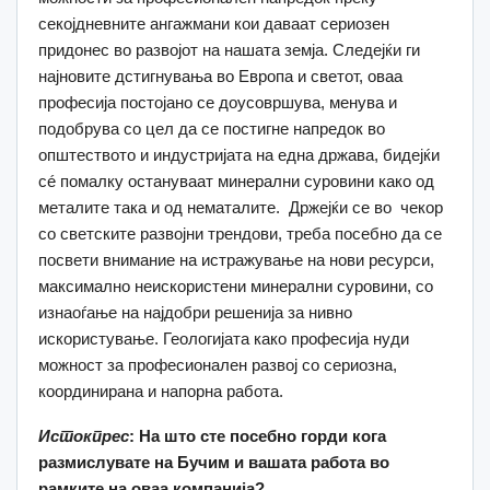
секојдневните ангажмани кои даваат сериозен
придонес во развојот на нашата земја. Следејќи ги
најновите дстигнувања во Европа и светот, оваа
професија постојано се доусовршува, менува и
подобрува со цел да се постигне напредок во
општеството и индустријата на една држава, бидејќи
сé помалку остануваат минерални суровини како од
металите така и од нематалите. Држејќи се во чекор
со светските развојни трендови, треба посебно да се
посвети внимание на истражување на нови ресурси,
максимално неискористени минерални суровини, со
изнаоѓање на најдобри решенија за нивно
искористување. Геологијата како професија нуди
можност за професионален развој со сериозна,
координирана и напорна работа.
Истокпрес
: На што сте посебно горди кога
размислувате на Бучим и вашата работа во
рамките на оваа компанија?