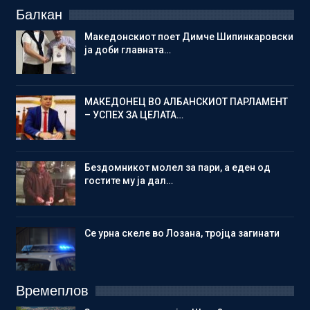
Балкан
Македонскиот поет Димче Шипинкаровски
ја доби главната…
МАКЕДОНЕЦ ВО АЛБАНСКИОТ ПАРЛАМЕНТ
– УСПЕХ ЗА ЦЕЛАТА…
Бездомникот молел за пари, а еден од
гостите му ја дал…
Се урна скеле во Лозана, тројца загинати
Времеплов