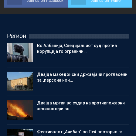
Join us on Facebook
Join us on Twitter
Регион
Во Албанија, Специјалниот суд против
корупција го ограничи…
Двајца македонски државјани прогласени
за „персона нон…
Двајца мртви во судир на противпожарни
хеликоптери во…
Фестивалот „Анибар“ во Пеќ повторно ги