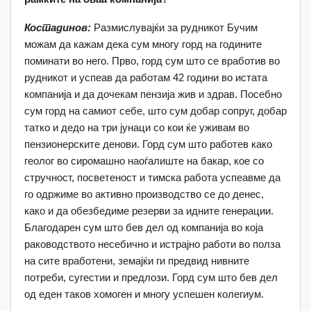
Костадинов:
Размислувајќи за рудникот Бучим
можам да кажам дека сум многу горд на годините
поминати во него. Прво, горд сум што се вработив во
рудникот и успеав да работам 42 години во истата
компанија и да дочекам пензија жив и здрав. Посебно
сум горд на самиот себе, што сум добар сопруг, добар
татко и дедо на три јунаци со кои ќе уживам во
пензионерските денови. Горд сум што работев како
геолог во сиромашно наоѓалиште на бакар, кое со
стручност, посветеност и тимска работа успеавме да
го одржиме во активно производство се до денес,
како и да обезбедиме резерви за идните генерации.
Благодарен сум што бев дел од компанија во која
раководството несебично и истрајно работи во полза
на сите вработени, земајќи ги предвид нивните
потреби, сугестии и предлози. Горд сум што бев дел
од еден таков хомоген и многу успешен колегиум.