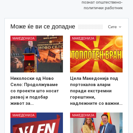
познат општествено-
политички работник
Може ќе ви се допадне
Сите
МАКЕДОНИЈА
МАКЕДОНИЈА
Николоски од Ново
Цела Македонија под
Село: Продолжуваме
портокалов аларм
со проекти што носат
поради екстремни
развој и подобар
горештини,
живот за…
надлежните со важни…
МАКЕДОНИЈА
МАКЕДОНИЈА