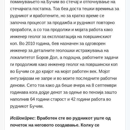
поминувањето на Бучим во стечај и отпочнување на
стечајната постапка. Тоа беа доста тешки времиња за
рудникот и вработените, но за кратко време се
започна процесот за продажба и рудникот повторно
проработи, а со тоа продолжи и мојата работа како
инженер геолог за експлоатација на површинскиот
коп. Во 2010 година, бев назначен за одговорен
инженер за деталните геолошки истражувања на
локалитетот Боров Дол, а подоцна, работните задачи
ги продолжив како инженер геолог на површински коп
во Бучим се до крајот на мојот работен век. Мојот
ентузијазам не запре и во моите последните работни
денови. Сето тоа како да беше вчера на 8 септември
годинава кога дојде денот за одење во пензија зашто
наполнив 64 години старост и 42 години работа во
рудникот Бучим.
Истокпрес
: Вработен сте во рудникот уште од
почеток на неговото соз
давање. Колку се