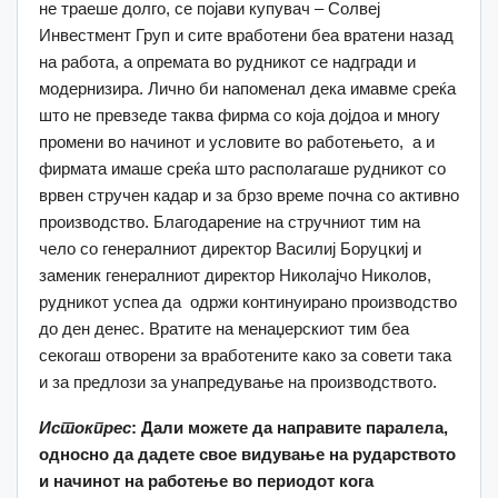
не траеше долго, се појави купувач – Солвеј
Инвестмент Груп и сите вработени беа вратени назад
на работа, а опремата во рудникот се надгради и
модернизира. Лично би напоменал дека имавме среќа
што не превзеде таква фирма со која дојдоа и многу
промени во начинот и условите во работењето, а и
фирмата имаше среќа што располагаше рудникот со
врвен стручен кадар и за брзо време почна со активно
производство. Благодарение на стручниот тим на
чело со генералниот директор Василиј Боруцкиј и
заменик генералниот директор Николајчо Николов,
рудникот успеа да одржи континуирано производство
до ден денес. Вратите на менаџерскиот тим беа
секогаш отворени за вработените како за совети така
и за предлози за унапредување на производството.
Истокпрес
: Дали можете да направите паралела
,
односно да дадете свое видување на рударството
и начинот на работење во периодот кога