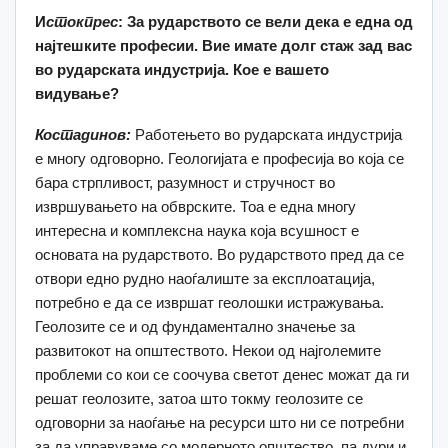
И
стокпрес
: За рударството се вели дека е една од
најтешките п
рофесии. Вие имате долг стаж зад вас
во рударската индустрија.
Кое е вашето
видување?
Костадинов:
Работењето во рударската индустрија
е многу одговорно. Геологијата е професија во која се
бара стрпливост, разумност и стручност во
извршувањето на обврските. Тоа е една многу
интересна и комплексна наука која всушност е
основата на рударството. Во рударството пред да се
отвори едно рудно наоѓалиште за експлоатација,
потребно е да се извршат геолошки истражувања.
Геолозите се и од фундаментално значење за
развитокот на општеството. Некои од најголемите
проблеми со кои се соочува светот денес можат да ги
решат геолозите, затоа што токму геолозите се
одговорни за наоѓање на ресурси што ни се потребни
за да управуваме со модерното општество, па дури и