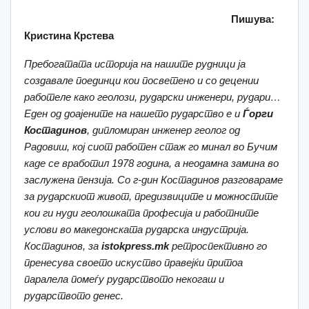
Пишува:
Кристина Крстева
Пребогатата историја на нашите рудници ја
создавале поединци кои посветено и со децении
работеле како геолози, рударски инженери, рудари…
Еден од доајените на нашето рударство е и
Ѓорги
Костадинов
,
дипломиран
инженер ге
олог од
Радовиш, кој сиот работен стаж го минал во Бучим
каде се вработил 1978 година
, а неодамна замина во
заслужена пензија.
Со г-дин Костадинов разговараме
за рударскиот живот,
предизвиците и можностите
кои ги нуди
геолошката професија и работните
услови во
македонската рударска индустрија.
Костадинов
, за
istokpress.mk
ретроспективно го
прене
сува своето искуство
правејќи притоа
паралела
помеѓу рударството некогаш и
рударството денес.