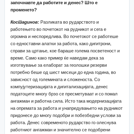
започнавте да работите и денес? Што е
променето?
Костадинов:
Разликата во рударството и
работењето во почетокот на рудникот и сега е
огромна и неспоредлива. Во почетокот се работеше
со едноставни алатки за работа, како дигитрони,
справи за цртање, кое бараше голема посветеност и
време. Само како пример ќе наведам дека за
изготвување за елаборат за геолошки резерви
потребно беше од шест месеци до една година, во
зависност од големината и сложеноста. Со
компујутеризацијата и дигитализацијата, денес
податоците многу брзо се пресметуваат и со помал
ангажман и работна сила. Исто така модернизацијата
на опремата за работа и унапредувањето на рудникот
придонесе до многу подобри и побезбедни услови за
работа. Денес современото рударство го олеснува
работниот ангажман и значително се подобрени