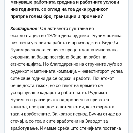
менуваше работната средина и работните услови
низ годините, со оглед на тоа дека рудникот
претрпе голем број транзиции и промени?
Костадинов:
Од активното пуштање во
експлоатација во 1979 година рудникот Бучим помина
низ разни услови за работа и произвoдство. Бидејќи
Бучим располага со ниско процентуална минерална
суровина на бакар постојано беше на работ на
егзистенцијата. Но благодарение на стручните луѓе во
рудникот и матичната компанија – инвеститорот, успеа
сите овие години да се одржи и работи. Почетокот
беше доста тежок, но со текот на времето се
усовршуваше кадарот и работењето. Рудникот
Бучим, со транзицијата од државен во приватен
капитал, претрпе доста потешкотии, како фирмата
така и вработените. За краток период Бучим отиде во
стечај, а со тоа и сите вработени на Заводот за
вработување. Имавме среќа што стечајната постапка