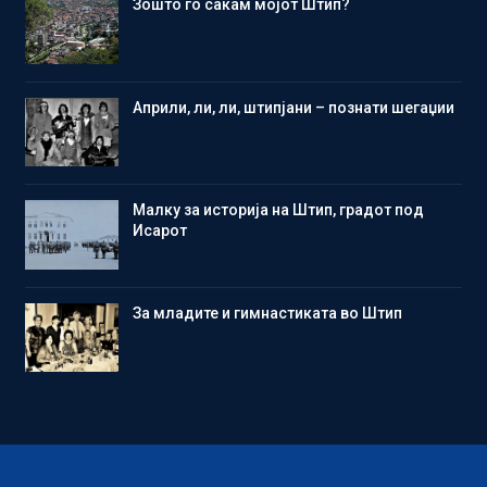
Зошто го сакам мојот Штип?
Aприли, ли, ли, штипјани – познати шегаџии
Малку за историја на Штип, градот под
Исарот
Зa младите и гимнастиката во Штип