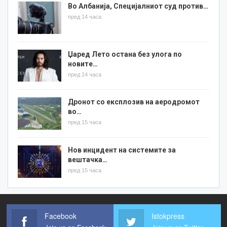
Во Албанија, Специјалниот суд против…
пред 14 часа
Џаред Лето остана без улога по
новите…
пред 14 часа
Дронот со експлозив на аеродромот
во…
пред 15 часа
Нов инцидент на системите за
вештачка…
пред 15 часа
Facebook
Istokpress