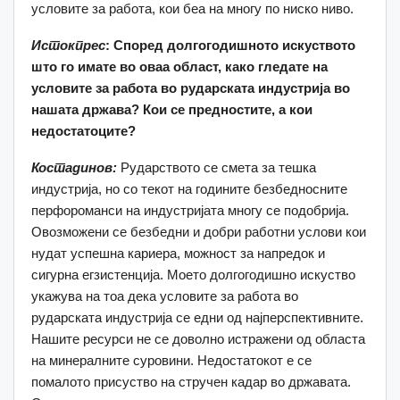
условите за работа, кои беа на многу по ниско ниво.
Истокпрес
: Според долгогодишното искуството
што го имате во оваа област, како гледате на
условите за работа во рударската индустрија во
нашата држава? Кои се предностите, а кои
недостатоците?
Костадинов:
Рударството се смета за тешка
индустрија, но со текот на годините безбедносните
перфороманси на индустријата многу се подобрија.
Oвозможени се безбедни и добри работни услови кои
нудат успешна кариера, можност за напредок и
сигурна егзистенција. Моето долгогодишно искуство
укажува на тоа дека условите за работа во
рударската индустрија се едни од најперспективните.
Нашите ресурси не се доволно истражени од областа
на минералните суровини. Недостатокот е се
помалото присуство на стручен кадар во државата.