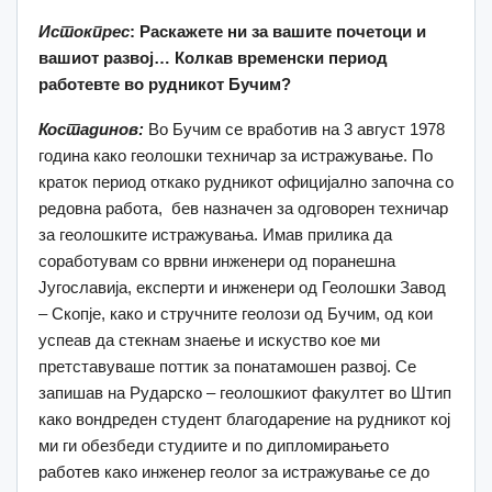
Истокпрес
: Раскажете ни за вашите почетоци и
вашиот развој…
Колкав временски период
работевте во рудникот Бучим?
Костадинов:
Во Бучим се вработив на 3 август 1978
година како геолошки техничар за истражување. По
краток период откако рудникот официјално започна со
редовна работа, бев назначен за одговорен техничар
за геолошките истражувања. Имав прилика да
соработувам со врвни инженери од поранешна
Југославија, експерти и инженери од Геолошки Завод
– Скопје, како и стручните геолози од Бучим, од кои
успеав да стекнам знаење и искуство кое ми
претставуваше поттик за понатамошен развој. Се
запишав на Рударско – геолошкиот факултет во Штип
како вондреден студент благодарение на рудникот кој
ми ги обезбеди студиите и по дипломирањето
работев како инженер геолог за истражување се до