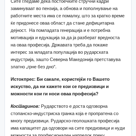
Сите гледаме дека постоечките стручни кадри
заминуваат во пензија, а обнова и пополнување на
работните места има се помaлку, што за кратко време
ќе придонесе оваа област да стане дефицитарна
дејност. На помладата генерација и е потребна
мотивација и едукација за да ја разберат вредноста
на оваа професија. Државата треба да покаже
интерес за младата популација во рударската
индустрија, зашто Северна Македонија претставува
златно „грне без дно“.
Истокпрес: Би сакале, користејќи го Вашето
искуство, да ни кажете кои се предизвици и
можности
кои ги носи оваа професија?
Костадинов:
Рударството е доста одговорна
стопанско-индустриска гранка која е пропратена со
многу предизвици. Рударско-геолошката професија
има капацитет да одговори на сите предизвици и нуди
можности за професионален напредок преку