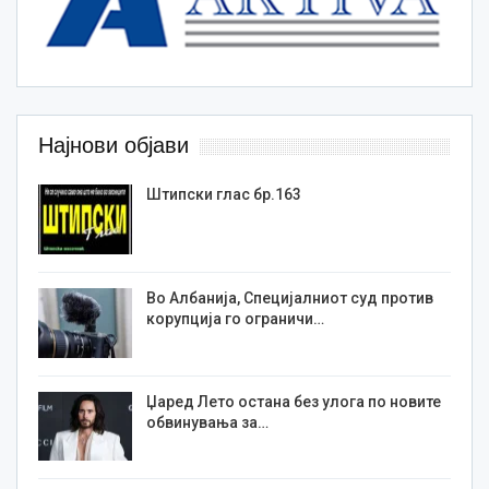
Најнови објави
Штипски глас бр.163
Во Албанија, Специјалниот суд против
корупција го ограничи…
Џаред Лето остана без улога по новите
обвинувања за…