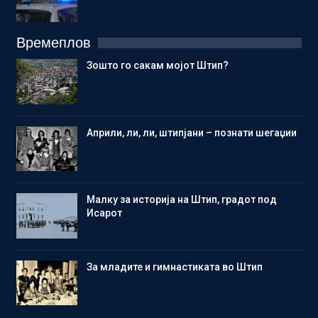
Времеплов
Зошто го сакам мојот Штип?
Aприли, ли, ли, штипјани – познати шегаџии
Малку за историја на Штип, градот под
Исарот
Зa младите и гимнастиката во Штип