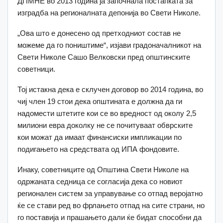
ДПМНЕ во 2013 година ја започнала постапката за
изградба на регионалната депонија во Свети Николе.
„Ова што е донесено од претходниот состав не
можеме да го поништиме“, изјави градоначалникот на
Свети Николе Сашо Велковски пред општинските
советници.
Тој истакна дека е склучен договор во 2014 година, во
чиј член 19 стои дека општината е должна да ги
надомести штетите кои се во вредност од околу 2,5
милиони евра доколку не се почитуваат обврските
кои можат да имаат финансиски импликации по
подигањето на средствата од ИПА фондовите.
Инаку, советниците од Општина Свети Николе на
одржаната седница се согласија дека со новиот
регионален систем за управување со отпад веројатно
ќе се стави ред во фрлањето отпад на сите страни, но
го поставија и прашањето дали ќе бидат способни да