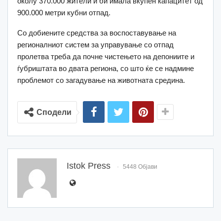
околу 370.000 жители и би имала вкупен капацитет од
900.000 метри кубни отпад.
Со добиените средства за воспоставување на
регионалниот систем за управување со отпад
пролетва треба да почне чистењето на депониите и
ѓубриштата во двата региона, со што ќе се надмине
проблемот со загадување на животната средина.
Сподели
Istok Press
5448 Објави