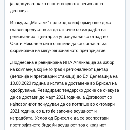
ја одржуваат како општина идната регионална
депонија.
Инаку, за „Мета.мк“ претходно информираше дека
главен предуслов за да отпочне со изградба на
регионалниот центар за управување со отпад во
Свети Николе е сите општини да се согласат за
формирање на меѓу-регионалното претпријатие.
„Поднесена е ревидирана ИПА Апликација за избор
на компанија кој ќе го гради регионалниот центар
(депонија и претоварни станици) до ЕУ Делегација на
18.08.2020 година и истата е доставена во Брисел на
одобрување. Ревидирано тендерско досие се очекува
да се достави до март 2021 година, а Договорот со
најповолниот понудувач да се потпише во октомври
2021 година, со што ќе започне всушност и
изградбата. Услов од Брисел е да се воспостави
претпријатието бидејќи всушност тоа е крајниот