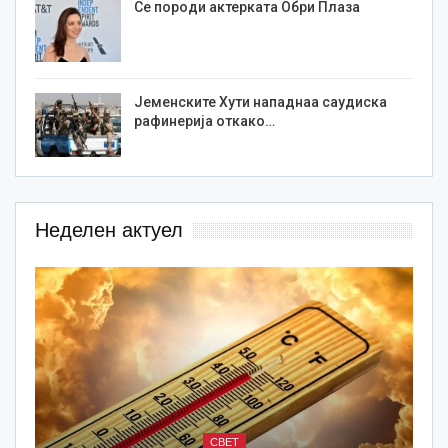
Се породи актерката Обри Плаза
Јеменските Хути нападнаа саудиска
рафинерија откако…
Неделен актуел
СВЕТ