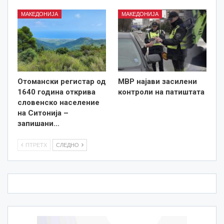
МАКЕДОНИЈА
МАКЕДОНИЈА
Отомански регистар од
МВР најави засилени
1640 година открива
контроли на патиштата
словенско население
на Ситонија –
запишани…
ПТРЕТХ
СЛЕДНО