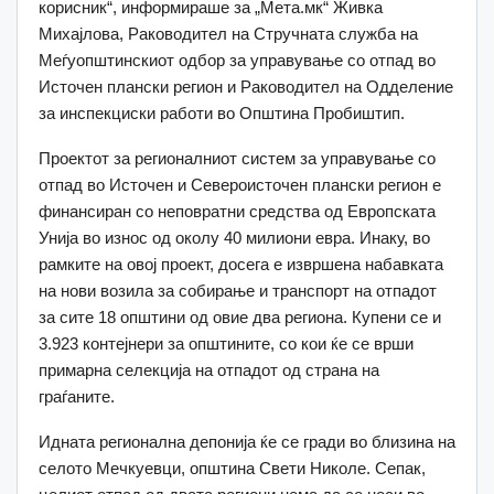
корисник“, информираше за „Мета.мк“ Живка
Михајлова, Раководител на Стручната служба на
Меѓуопштинскиот одбор за управување со отпад во
Источен плански регион и Раководител на Одделение
за инспекциски работи во Општина Пробиштип.
Проектот за регионалниот систем за управување со
отпад во Источен и Североисточен плански регион е
финансиран со неповратни средства од Европската
Унија во износ од околу 40 милиони евра. Инаку, во
рамките на овој проект, досега е извршена набавката
на нови возила за собирање и транспорт на отпадот
за сите 18 општини од овие два региона. Купени се и
3.923 контејнери за општините, со кои ќе се врши
примарна селекција на отпадот од страна на
граѓаните.
Идната регионална депонија ќе се гради во близина на
селото Мечкуевци, општина Свети Николе. Сепак,