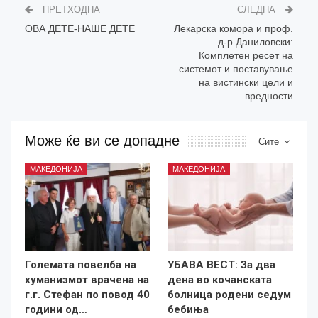
ПРЕТХОДНА
СЛЕДНА
ОВА ДЕТЕ-НАШЕ ДЕТЕ
Лекарска комора и проф.
д-р Даниловски:
Комплетен ресет на
системот и поставување
на вистински цели и
вредности
Може ќе ви се допадне
Сите
МАКЕДОНИЈА
МАКЕДОНИЈА
Големата повелба на
УБАВА ВЕСТ: За два
хуманизмот врачена на
дена во кочанската
г.г. Стефан по повод 40
болница родени седум
години од…
бебиња