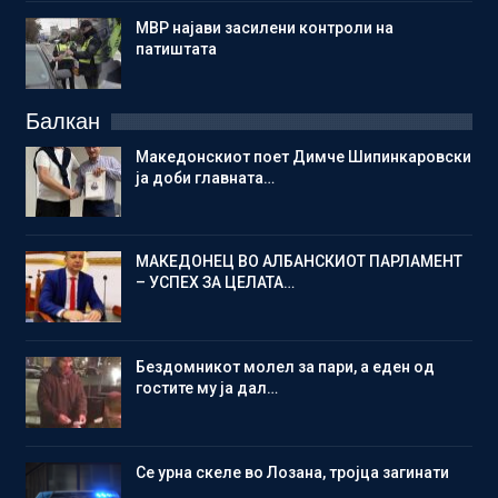
МВР најави засилени контроли на
патиштата
Балкан
Македонскиот поет Димче Шипинкаровски
ја доби главната…
МАКЕДОНЕЦ ВО АЛБАНСКИОТ ПАРЛАМЕНТ
– УСПЕХ ЗА ЦЕЛАТА…
Бездомникот молел за пари, а еден од
гостите му ја дал…
Се урна скеле во Лозана, тројца загинати