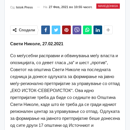
МАКЕДОНИЈА
На
27 Фев, 2021 во 10:55 часот.
Од
Istok Press
Сподели
Свети Николе, 27.02.2021
Со меѓусебни расправии и обвинувања меѓу власта и
опозицијата, со девет гласа „за“ и шест „против“,
Советот на општина Свети Николе на последната
седница ја донесе одлуката за формирање на јавно
меѓу-регионално претпријатие за управување со отпад
„ЕКО ИСТОК-СЕВЕРОИСТОК“. Ова идно
претпријатие треба да биде со седиште во Општина
Свети Николе, каде што ќе треба да се гради идниот
регионален центар за управување со отпад. Одлуката
за формирање на јавното претпријатие беше донесена
од сите други 17 општини од Источниот и