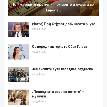
Климатските промени, пожарите и сушата во
Европа…
(Фото) Род Стјуарт доби шесто внуче
пред 3 часа
Се породи актерката Обри Плаза
пред 3 часа
Јеменските Хути нападнаа саудиска…
пред 4 часа
„Последната роза на летото“ –
музички…
пред 4 часа