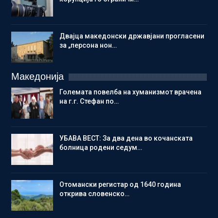
Двајца македонски државјани прогласени
за „персона нон…
Македонија
Големата повелба на хуманизмот врачена
на г.г. Стефан по…
УБАВА ВЕСТ: За два дена во кочанската
болница родени седум…
Отомански регистар од 1640 година
открива словенско…