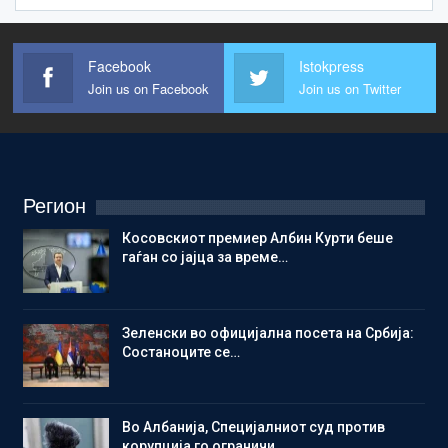
Facebook
Istokpress
Join us on Facebook
Join us on Twitter
Регион
Косовскиот премиер Албин Курти беше
гаѓан со јајца за време…
Зеленски во официјална посета на Србија:
Состаноците се…
Во Албанија, Специјалниот суд против
корупција го ограничи…