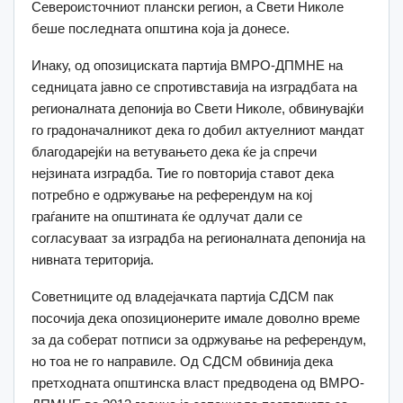
Североисточниот плански регион, а Свети Николе
беше последната општина која ја донесе.
Инаку, од опозициската партија ВМРО-ДПМНЕ на
седницата јавно се спротивставија на изградбата на
регионалната депонија во Свети Николе, обвинувајќи
го градоначалникот дека го добил актуелниот мандат
благодарејќи на ветувањето дека ќе ја спречи
нејзината изградба. Тие го повторија ставот дека
потребно е одржување на референдум на кој
граѓаните на општината ќе одлучат дали се
согласуваат за изградба на регионалната депонија на
нивната територија.
Советниците од владејачката партија СДСМ пак
посочија дека опозиционерите имале доволно време
за да соберат потписи за одржување на референдум,
но тоа не го направиле. Од СДСМ обвинија дека
претходната општинска власт предводена од ВМРО-