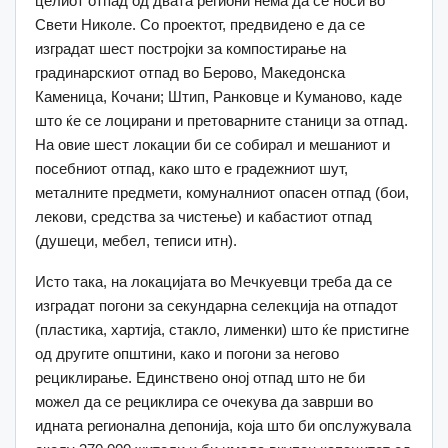
целиот отпад од двата региони нема да се носи во
Свети Николе. Со проектот, предвидено е да се
изградат шест постројки за компостирање на
градинарскиот отпад во Берово, Македонска
Каменица, Кочани; Штип, Ранковце и Куманово, каде
што ќе се лоцирани и претоварните станици за отпад.
На овие шест локации би се собирал и мешаниот и
посебниот отпад, како што е градежниот шут,
металните предмети, комуналниот опасен отпад (бои,
лекови, средства за чистење) и кабастиот отпад
(душеци, мебел, теписи итн).
Исто така, на локацијата во Мечкуевци треба да се
изградат погони за секундарна селекција на отпадот
(пластика, хартија, стакло, лименки) што ќе пристигне
од другите општини, како и погони за негово
рециклирање. Единствено оној отпад што не би
можел да се рециклира се очекува да заврши во
идната регионална депонија, која што би опслужувала