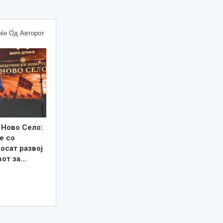
ќе Од Авторот
 Ново Село:
е со
осат развој
вот за…