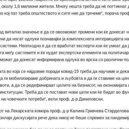
 околу 1,6 милиони жители. Многу нешта треба да нè поттикнат 
о кој пат треба општеството и сите ние да тргнеме“, порача проф
од витално значење е да се овозможат промени кои ќе донесат 
ни да носат одлуки познавајќи ја комплексната интеракцијата на
системи. Неопходно е да се вработат експерти кои ќе умеат да 
та меѓу системите и ќе нудат експертски елементи на политичар
 можат да донесат информирана одлука во врска со различни по
ата во која се најдовме поради ковид-19 треба да научиме и дека
да ги мобилизираме добрината и љубовта и да ги ставиме на це
воти, а да се редефинираат целите на бизнисот, на економијата 
институции. Треба да се постават нови цели кои ќе бидат во фун
на човечките потреби“, вели проф. д-р Даниловски.
т на Лекарската комора проф. д-р Калина Гривчева Старделова к
нлајн дискусијата рече дека никој не беше спремен за пандемија