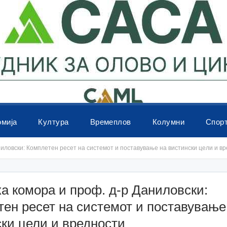
омија
Култура
Времеплов
Колумни
Спор
ниловски: Комплетен ресет на системот и поставување на вистински цели и в
а комора и проф. д-р Даниловски:
ен ресет на системот и поставување
ки цели и вредности