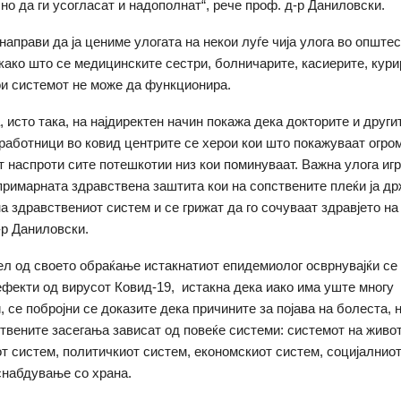
но да ги усогласат и надополнат“, рече проф. д-р Даниловски.
направи да ја цениме улогата на некои луѓе чија улога во опште
 како што се медицинските сестри, болничарите, касиерите, кури
ои системот не може да функционира.
, исто така, на најдиректен начин покажа дека докторите и други
работници во ковид центрите се херои кои што покажуваат огро
т наспроти сите потешкотии низ кои поминуваат. Важна улога игр
примарната здравствена заштита кои на сопствените плеќи ја др
а здравствениот систем и се грижат да го сочуваат здравјето на 
-р Даниловски.
ел од своето обраќање истакнатиот епидемиолог осврнувајќи се
ефекти од вирусот Ковид-19, истакна дека иако има уште многу
 се побројни се доказите дека причините за појава на болеста, н
вените засегања зависат од повеќе системи: системот на живот
т систем, политичкиот систем, економскиот систем, социјалниот
снабдување со храна.