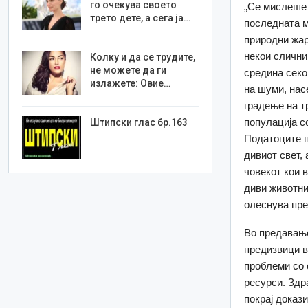
го очекува своето
„Се мислеше 
трето дете, а сега ја…
последната м
природни жар
некои слични
Колку и да се трудите,
не можете да ги
средина секо
излажете: Овие…
на шуми, нас
градење на т
популација с
Штипски глас бр.163
Податоците п
дивиот свет, 
човекот кои в
диви животни,
олеснува пре
Во предавање
предизвици в
проблеми со 
ресурси. Здр
покрај доказ