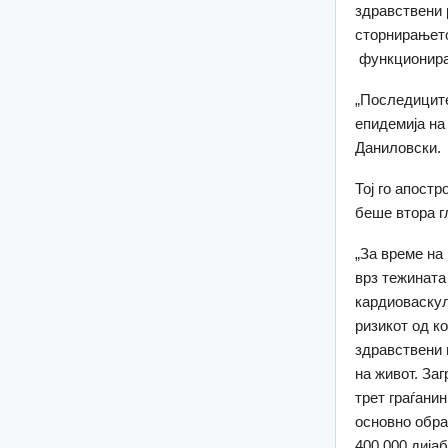
здравствени 
сторнирањето
функционирањ
„Последиците
епидемија на
Даниловски.
Тој го апост
беше втора г
„За време на
врз тежината
кардиоваскул
ризикот од к
здравствени 
на живот. За
трет граѓани
основно обра
400.000 дијаб