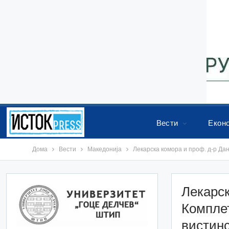
Вести
Екон
Дома
Вести
Македонија
Лекарска комора и проф. д-р Да
Лекарск
Комплет
вистинс