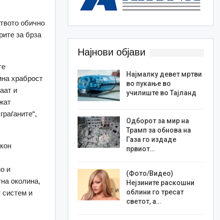
ството обично
рите за брза
Најнови објави
те
Најмалку девет мртви
мна храброст
во пукање во
аат и
училиште во Тајланд
жат
граѓаните“,
Одборот за мир на
Трамп за обнова на
Газа го издаде
 кон
првиот…
о и
(Фото/Видео)
на околина,
Нејзините раскошни
облини го тресат
 систем и
светот, а…