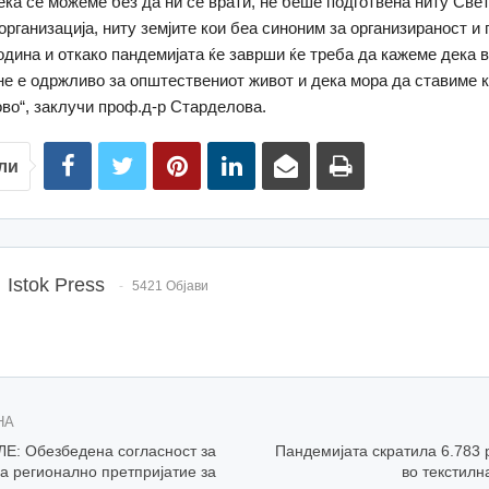
ка се можеме без да ни се врати, не беше подготвена ниту Све
организација, ниту земјите кои беа синоним за организираност и
одина и откако пандемијата ќе заврши ќе треба да кажеме дека 
е е одржливо за општествениот живот и дека мора да ставиме к
во“, заклучи проф.д-р Старделова.
ли
Istok Press
5421 Објави
НА
: Обезбедена согласност за
Пандемијата скратила 6.783 
 регионално претпријатие за
во текстилн