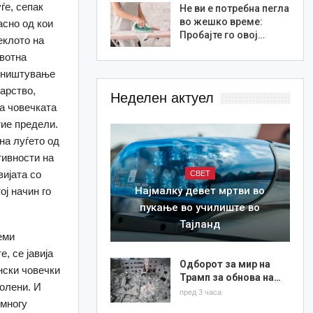
ѓе, сепак
Не ви е потребна пегла
во жешко време:
асно од кои
Пробајте го овој…
еклото на
ивотна
 уништување
дарство,
Неделен актуел
а човечката
тие предели.
на луѓето од
тивности на
вијата со
СВЕТ
Најмалку девет мртви во
ој начин го
пукање во училиште во
Тајланд
еми
, се јавија
Одборот за мир на
нски човечки
Трамп за обнова на…
болени. И
пред 3 часа
 многу