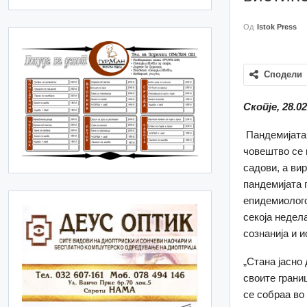
Од
Istok Press
Сподели
Скопје,
28.0
Пандемијата 
човештво се 
садови, а ви
пандемијата 
епидемиолого
секоја недел
сознанија и 
„Стана јасно
своите грани
се собраа во