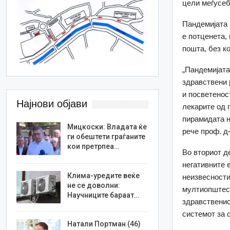
цели меѓусеб
Пандемијата 
е потценета,
пошта, без к
„Пандемијата
здравствени 
и посветенос
Најнови објави
лекарите од 
пирамидата н
Мицкоски: Владата ќе
рече проф. д
ги обештети граѓаните
кои претрпеа…
Во вториот д
негативните 
Клима-уредите веќе
неизвесности,
не се доволни:
мултиопштест
Научниците бараат…
здравственио
системот за 
Натали Портман (46)