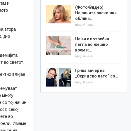
тем и
(Фото/Видео)
вото
Нејзините раскошни
облини…
пред 4 часа
ва втора
. д-р
Не ви е потребна
пегла во жешко
време:…
ндемијата
пред 4 часа
т во светот.
Грчка вечер на
ектно влијае
„Охридско лето“ со…
пред 6 часа
лемуваат
о многу
 со тој начин
ст, секој
дете во
дебели. Имаме
јки се на