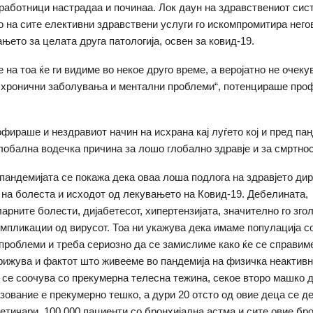
работници настрадаа и починаа. Лок даун на здравствениот сис
 на сите елективни здравствени услуги го искомпромитира него
ето за целата друга патологија, освен за ковид-19.
 на тоа ќе ги видиме во некое друго време, а веројатно не очеку
 хронични заболувања и ментални проблеми“, потенцираше проф
рофираше и нездравиот начин на исхрана кај луѓето кој и пред па
лобална водечка причина за лошо глобално здравје и за смртнос
 пандемијата се покажа дека оваа лоша подлога на здравјето дир
 на болеста и исходот од лекувањето на Ковид-19. Дебелината,
арните болести, дијабетесот, хипертензијата, значително го зго
омпликации од вирусот. Тоа ни укажува дека имаме популација с
проблеми и треба сериозно да се замислиме како ќе се справиме
грижува и фактот што живееме во пандемија на физичка неактивно
н се соочува со прекумерна телесна тежина, секое второ машко 
зование е прекумерно тешко, а дури 20 отсто од овие деца се 
етичари, 100.000 пациенти со бронхијална астма и сите овие бро