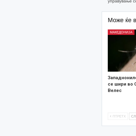
управување с
Може ќе 
МАКЕДОНИЈА
Западнонил
се шири во 
Велес
ПТРЕТХ
С