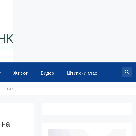
т
Живот
Видео
Штипски глас
редности
 на