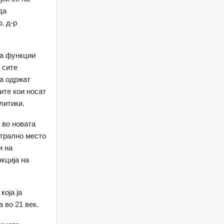
да
. д-р
на функции
 сите
ја одржат
ите кои носат
литики.
 во новата
нтрално место
и на
кција на
оја ја
 во 21 век.