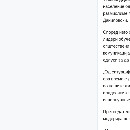
население од
размислиме п
Даниловски.
Според него 
лидери обуче
општествени 
комуникација
одлуки за да
„Од ситуациј
ера време е 
во нашите жи
владеачките 
исполнување 
Претседатело
модерираше о