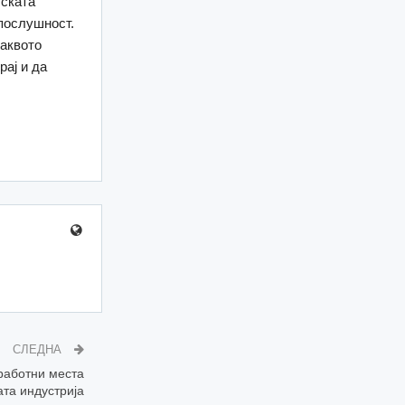
тската
 послушност.
ваквото
рај и да
СЛЕДНА
работни места
ата индустрија