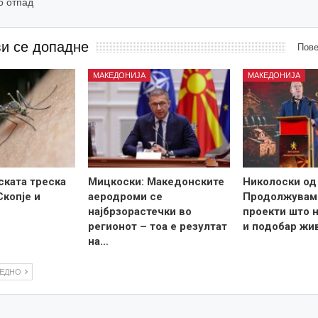
о отпад
ви се допадне
Пове
МАКЕДОНИЈА
МАКЕДОНИЈА
ската треска
Мицкоски: Македонските
Николоски од
Скопје и
аеродроми се
Продолжувам
најбрзорастечки во
проекти што н
регионот – тоа е резултат
и подобар жи
на…
ЛЕДНО