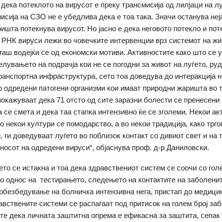
дека потеклото на вирусот е преку трансмисија од лилјаци на лу
исија на СЗО не е убедлива дека е тоа така. Значи останува неј
ишта потекнува вирусот. Но јасно е дека неговото потекло и пот
 РНК вируси лежи во човечките интервенции врз системот на ж
гаш водејќи се од економски мотиви. Активностите како што се
елувањето на подрачја кои не се погодни за живот на луѓето, ру
ранспортна инфраструктура, сето тоа доведува до интеракција н
о одредени патогени организми кои имаат природни жаришта во 
окажуваат дека 71 отсто од сите заразни болести се пренесени 
а се смета и дека таа стапка интензивно ќе се зголеми. Некои ак
о некои култури се помодарство, а во некои традиција, како трго
 ги доведуваат луѓето во поблизок контакт со дивиот свет и на т
носот на одредени вируси“, објаснува проф. д-р Даниловски.
то се истакна и тоа дека здравствениот систем се соочи со гол
о однос на тестирањето, следењето на контактите на заболените
обезбедување на болничка интензивна нега, пристап до медици
авствените системи се распаѓаат под притисок на голем број за
ите дека личната зaштитна опрема е ефикасна за заштита, сепак