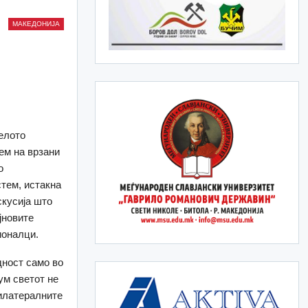
МАКЕДОНИЈА
целото
ем на врзани
о
стем, истакна
скусија што
јновите
ионалци.
дност само во
ум светот не
тилатералните