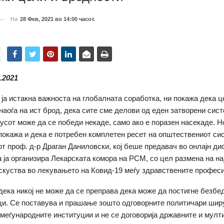
На
28 Фев, 2021 во 14:00 часот.
2.2021
ја истакна важноста на глобалната соработка, ни покажа дека 
наоѓа на ист брод, дека сите сме делови од еден затворени сист
русот може да се победи некаде, само ако е поразен насекаде. Н
покажа и дека е потребен комплетен ресет на општествениот си
т проф. д-р Драган Даниловски, кој беше предавач во онлајн ди
а ја организира Лекарската комора на РСМ, со цел размена на на
искуства во лекувањето на Ковид-19 меѓу здравствените профес
 дека никој не може да се преправа дека може да постигне безбе
ци. Се поставува и прашање зошто одговорните политичари шир
 меѓународните институции и не се договорија државните и мул