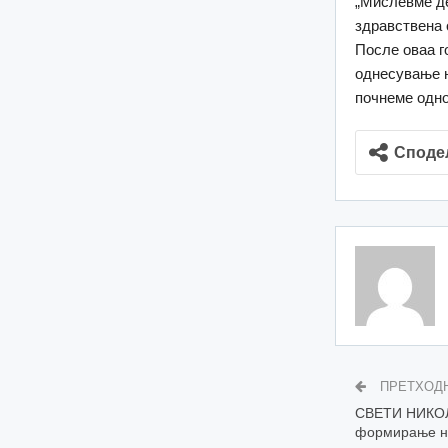
„Мислевме де
здравствена 
После оваа г
однесување н
почнеме одно
Споде
ПРЕТХОД
СВЕТИ НИКОЛЕ
формирање на