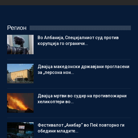
Регион
Во Албанија, Специјалниот суд против
корупција го ограничи…
Двајца македонски државјани прогласени
за „персона нон…
Двајца мртви во судир на противпожарни
хеликоптери во…
Фестивалот „Анибар“ во Пеќ повторно ги
обедини младите…