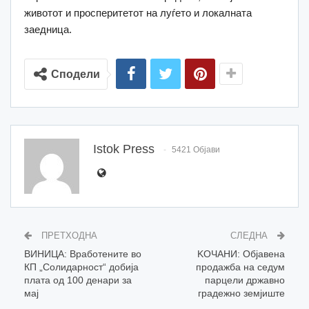
животот и просперитетот на луѓето и локалната
заедница.
Сподели
Istok Press
5421 Објави
ПРЕТХОДНА
СЛЕДНА
ВИНИЦА: Вработените во
KOЧАНИ: Објавена
КП „Солидарност“ добија
продажба на седум
плата од 100 денари за
парцели државно
мај
градежно земјиште