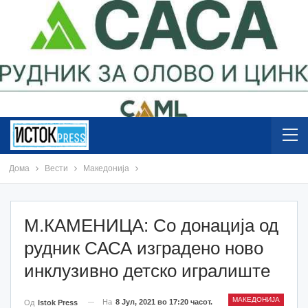
Дома
Вести
Македонија
М.КАМЕНИЦА: Со донација од
рудник САСА изградено ново
инклузивно детско игралиште
МАКЕДОНИЈА
На
8 Јул, 2021 во 17:20 часот.
Од
Istok Press