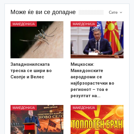
Може ќе ви се допадне
Сите
МАКЕДОНИЈА
МАКЕДОНИЈА
Западнонилската
Мицкоски:
треска се шири во
Македонските
Скопје и Велес
аеродроми се
најбрзорастечки во
регионот – тоа е
резултат на…
МАКЕДОНИЈА
МАКЕДОНИЈА