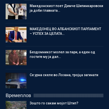
Македонскиот поет Димче Шипинкаровски
ја доби главната…
МАКЕДОНЕЦ ВО АЛБАНСКИОТ ПАРЛАМЕНТ
– УСПЕХ ЗА ЦЕЛАТА…
Бездомникот молел за пари, а еден од
гостите му ја дал…
Се урна скеле во Лозана, тројца загинати
Времеплов
Зошто го сакам мојот Штип?