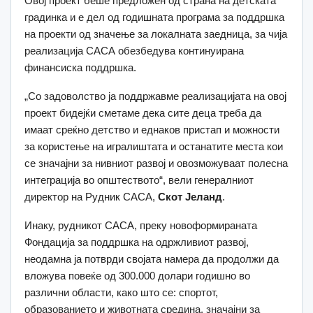
Овој проект беше предложен од страна на детската
градинка и е дел од годишната програма за поддршка
на проекти од значење за локалната заедница, за чија
реализација САСА обезбедува континуирана
финансиска поддршка.
„Со задоволство ја поддржавме реализацијата на овој
проект бидејќи сметаме дека сите деца треба да
имаат среќно детство и еднаков пристап и можности
за користење на игралиштата и останатите места кои
се значајни за нивниот развој и овозможуваат полесна
интеграција во општеството“, вели генералниот
директор на Рудник САСА,
Скот Јеланд
.
Инаку, рудникот САСА, преку новоформираната
Фондација за поддршка на одржливиот развој,
неoдамна ја потврди својата намера да продолжи да
вложува повеќе од 300.000 долари годишно во
различни области, како што се: спортот,
образованието и животната средина, значајни за