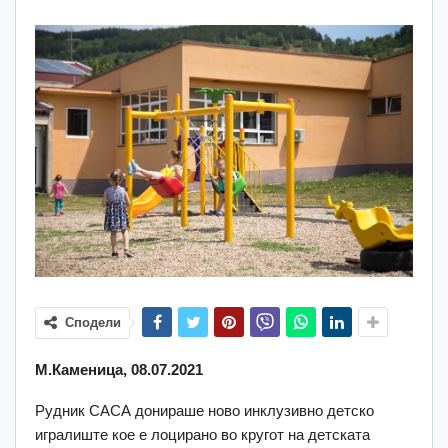
Сподели
М.Каменица, 08.07.2021
Рудник САСА донираше ново инклузивно детско
игралиште кое е лоцирано во кругот на детската