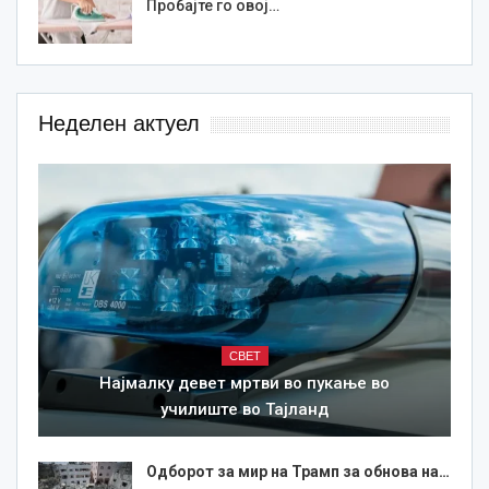
Пробајте го овој…
Неделен актуел
СВЕТ
Најмалку девет мртви во пукање во
училиште во Тајланд
Одборот за мир на Трамп за обнова на…