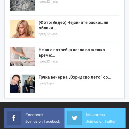
пред 22 часа
(Фото/Видео) Нејзините раскошни
облини…
пред 22 часа
Не ви е потребна пегла во жешко
време:…
пред 22 часа
Грчка вечер на „Охридско лето“ со…
пред 1 ден
Facebook
Istokpress
Join us on Facebook
Join us on Twitter