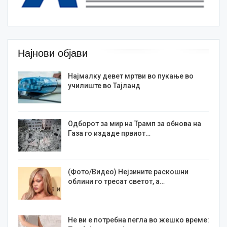
Најнови објави
Најмалку девет мртви во пукање во
училиште во Тајланд
Одборот за мир на Трамп за обнова на
Газа го издаде првиот…
(Фото/Видео) Нејзините раскошни
облини го тресат светот, а…
Не ви е потребна пегла во жешко време: