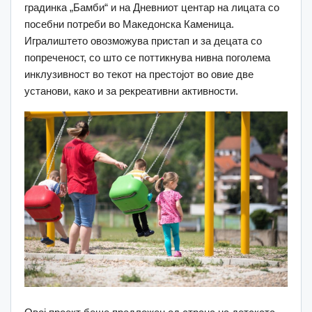
градинка „Бамби“ и на Дневниот центар на лицата со
посебни потреби во Македонска Каменица.
Игралиштето овозможува пристап и за децата со
попреченост, со што се поттикнува нивна поголема
инклузивност во текот на престојот во овие две
установи, како и за рекреативни активности.