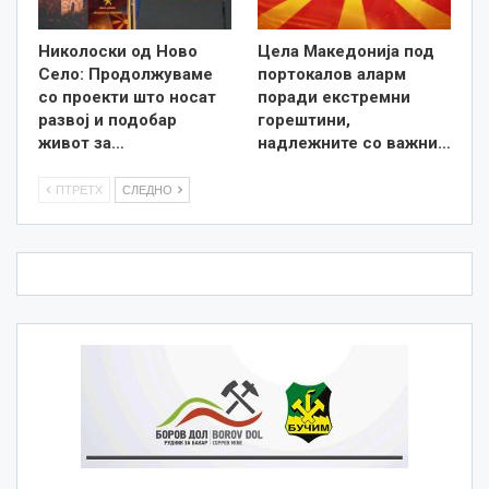
Николоски од Ново
Цела Македонија под
Село: Продолжуваме
портокалов аларм
со проекти што носат
поради екстремни
развој и подобар
горештини,
живот за…
надлежните со важни…
ПТРЕТХ
СЛЕДНО