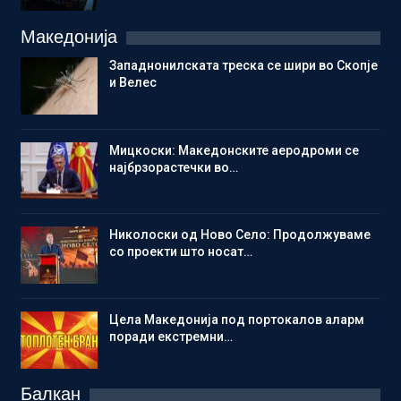
Македонија
Западнонилската треска се шири во Скопје
и Велес
Мицкоски: Македонските аеродроми се
најбрзорастечки во…
Николоски од Ново Село: Продолжуваме
со проекти што носат…
Цела Македонија под портокалов аларм
поради екстремни…
Балкан