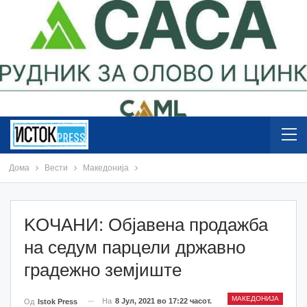
Дома
Вести
Македонија
KOЧАНИ: Објавена продажба
на седум парцели државно
градежно земјиште
МАКЕДОНИЈА
На
8 Јул, 2021 во 17:22 часот.
Од
Istok Press