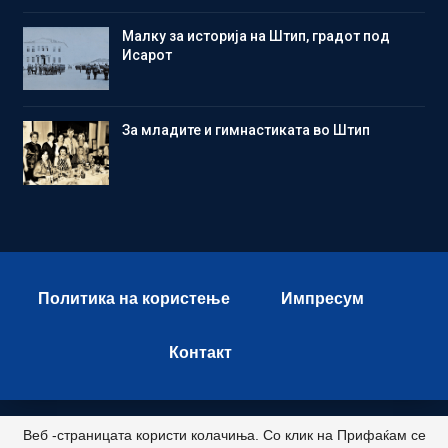
Малку за историја на Штип, градот под
Исарот
Зa младите и гимнастиката во Штип
Политика на користење
Импресум
Контакт
Веб -страницата користи колачиња. Со клик на Прифаќам се
© 2026 - Istok Press. All Rights Reserved.