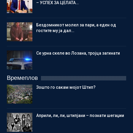
– УСПЕХ ЗА ЦЕЛАТА…
Бездомникот молел за пари, а еден од
гостите му ја дал…
Се урна скеле во Лозана, тројца загинати
Времеплов
Зошто го сакам мојот Штип?
Aприли, ли, ли, штипјани – познати шегаџии