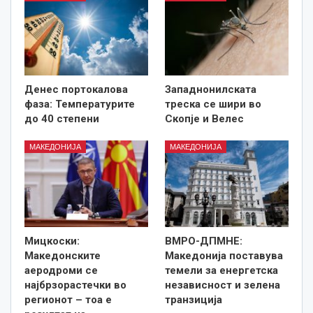
Денес портокалова
Западнонилската
фаза: Температурите
треска се шири во
до 40 степени
Скопје и Велес
МАКЕДОНИЈА
МАКЕДОНИЈА
Мицкоски:
ВМРО-ДПМНЕ:
Македонските
Македонија поставува
аеродроми се
темели за енергетска
најбрзорастечки во
независност и зелена
регионот – тоа е
транзиција