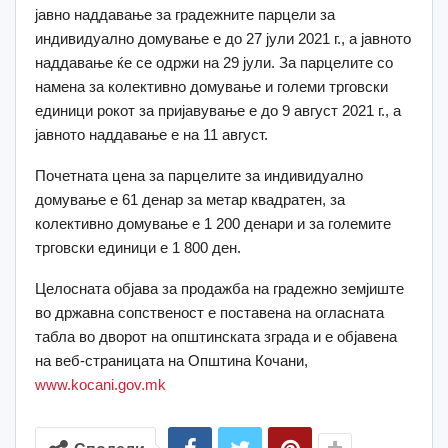
јавно наддавање за градежните парцели за
индивидуално домување е до 27 јули 2021 г., а јавното
наддавање ќе се одржи на 29 јули. За парцелите со
намена за колективно домување и големи трговски
единици рокот за пријавување е до 9 август 2021 г., а
јавното наддавање е на 11 август.
Почетната цена за парцелите за индивидуално
домување е 61 денар за метар квадратен, за
колективно домување е 1 200 денари и за големите
трговски единици е 1 800 ден.
Целосната објава за продажба на градежно земјиште
во државна сопственост е поставена на огласната
табла во дворот на општинската зграда и е објавена
на веб-страницата на Општина Кочани,
www.kocani.gov.mk