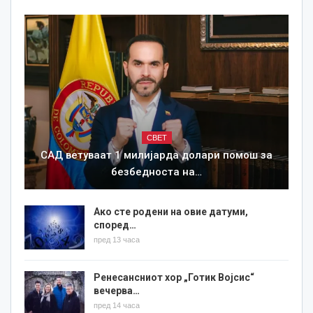
СВЕТ
САД ветуваат 1 милијарда долари помош за
безбедноста на…
Ако сте родени на овие датуми,
според…
пред 13 часа
Ренесансниот хор „Готик Војсис“
вечерва…
пред 14 часа