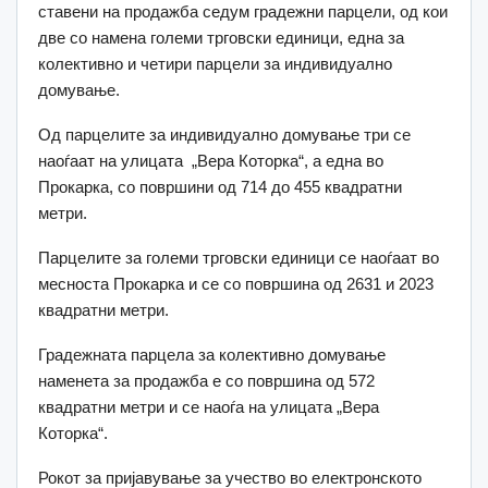
ставени на продажбa седум градежни парцели, од кои
две со намена големи трговски единици, една за
колективно и четири парцели за индивидуално
домување.
Од парцелите за индивидуално домување три се
наоѓаат на улицата „Вера Которка“, а една во
Прокарка, со површини од 714 до 455 квадратни
метри.
Парцелите за големи трговски единици се наоѓаат во
месноста Прокарка и се со површина од 2631 и 2023
квадратни метри.
Градежната парцела за колективно домување
наменета за продажба е со површина од 572
квадратни метри и се наоѓа на улицата „Вера
Которка“.
Рокот за пријавување за учество во електронското