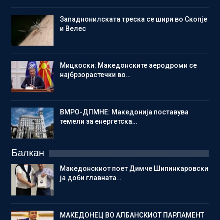
Западнонилската треска се шири во Скопје
и Велес
Мицкоски: Македонските аеродроми се
најбрзорастечки во…
ВМРО-ДПМНЕ: Македонија поставува
темели за енергетска…
Балкан
Македонскиот поет Димче Шипинкаровски
ја доби главната…
МАКЕДОНЕЦ ВО АЛБАНСКИОТ ПАРЛАМЕНТ