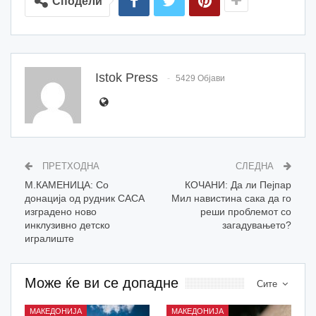
Сподели
Istok Press
5429 Објави
ПРЕТХОДНА
СЛЕДНА
М.КАМЕНИЦА: Со
КОЧАНИ: Да ли Пејпар
донација од рудник САСА
Мил навистина сака да го
изградено ново
реши проблемот со
инклузивно детско
загадувањето?
игралиште
Може ќе ви се допадне
Сите
МАКЕДОНИЈА
МАКЕДОНИЈА