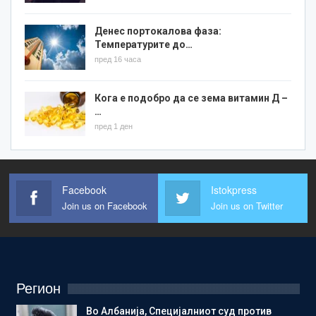
Денес портокалова фаза:
Температурите до…
пред 16 часа
Кога е подобро да се зема витамин Д –
…
пред 1 ден
Facebook
Istokpress
Join us on Facebook
Join us on Twitter
Регион
Во Албанија, Специјалниот суд против