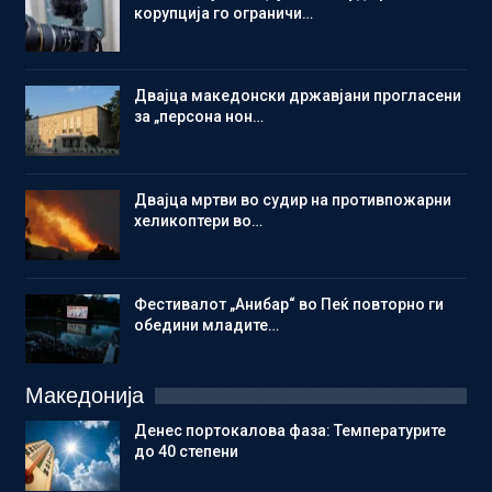
корупција го ограничи…
Двајца македонски државјани прогласени
за „персона нон…
Двајца мртви во судир на противпожарни
хеликоптери во…
Фестивалот „Анибар“ во Пеќ повторно ги
обедини младите…
Македонија
Денес портокалова фаза: Температурите
до 40 степени