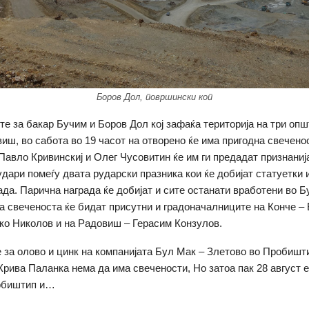
Боров Дол, површински коп
те за бакар Бучим и Боров Дол кој зафаќа територија на три опш
иш, во сабота во 19 часот на отворено ќе има пригодна свеченос
Павло Кривинскиј и Олег Чусовитин ќе им ги предадaт признаниј
удари помеѓу двата рударски празника кои ќе добијат статуетки 
ада. Парична награда ќе добијат и сите останати вработени во Б
а свеченоста ќе бидат присутни и градоначалниците на Конче – 
о Николов и на Радовиш – Герасим Конзулов.
 за олово и цинк на компанијата Бул Мак – Злетово во Пробишт
Крива Паланка нема да има свечености, Но затоа пак 28 август е
обиштип и…