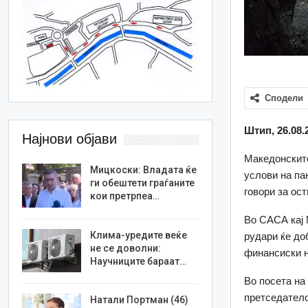
Сподели
Штип, 26.08.
Најнови објави
Македонските
Мицкоски: Владата ќе
услови на па
ги обештети граѓаните
говори за ос
кои претрпеа…
Во САСА кај 
Клима-уредите веќе
рудари ќе до
не се доволни:
финансиски 
Научниците бараат…
Во посета на
претседатело
Натали Портман (46)