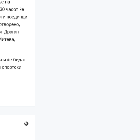
ње на
30 часот ќе
и и поединци
отворено,
от Драган
Митева,
кои ќе бидат
и спортски