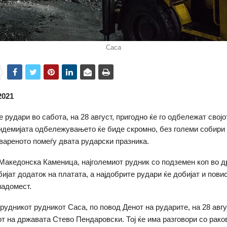
Саса
2021
 рудари во сабота, на 28 август, пригодно ќе го одбележат својо
ндемијата одбележувањето ќе биде скромно, без големи собири 
твареното помеѓу двата рударски празника.
Македонска Каменица, најголемиот рудник со подземен коп во д
бијат додаток на платата, а најдобрите рудари ќе добијат и пови
надомест.
 рудникот рудникот Саса, по повод Денот на рударите, на 28 авгу
т на државата Стево Пендаровски. Тој ќе има разговори со рако