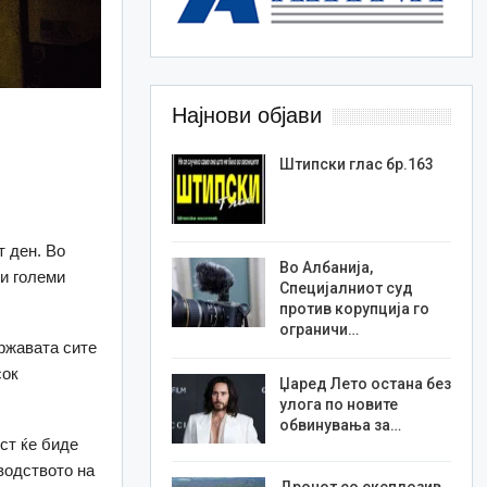
Најнови објави
Штипски глас бр.163
т ден. Во
Во Албанија,
и големи
Специјалниот суд
против корупција го
ограничи…
ржавата сите
сок
Џаред Лето остана без
улога по новите
обвинувања за…
ст ќе биде
водството на
Дронот со експлозив