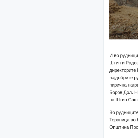
И во рудници
Штип и Радов
директорите 
најдобрите р
парична нагр
Боров Дол. Н
на Штип Сашк
Во рудниците
Тораница во 
Општина Пр