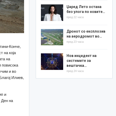
Џаред Лето остана
без улога по новите…
пред 22 часа
Дронот со експлозив
на аеродромот во…
пред 23 часа
тини-Конче,
т на која
Нов инцидент на
ата на
системите за
и повисока
вештачка…
учим и во
пред 24 часа
Благој Илиев,
ип и
 Ден на