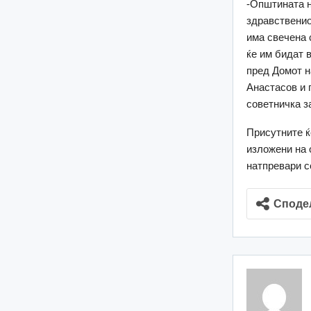
-Општината н
здравственио
има свечена 
ќе им бидат 
пред Домот н
Анастасов и 
советничка з
Присутните ќ
изложени на 
натпревари с
Споде