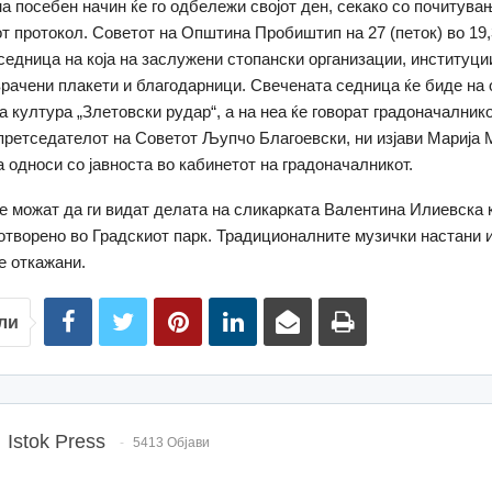
а посебен начин ќе го одбележи својот ден, секако со почитува
т протокол. Советот на Општина Пробиштип на 27 (петок) во 19,
седница на која на заслужени стопански организации, институци
врачени плакети и благодарници. Свечената седница ќе биде на 
а култура „Злетовски рудар“, а на неа ќе говорат градоначалник
претседателот на Советот Љупчо Благоевски, ни изјави Марија 
а односи со јавноста во кабинетот на градоначалникот.
е можат да ги видат делата на сликарката Валентина Илиевска 
отворено во Градскиот парк. Традиционалните музички настани 
е откажани.
ли
Istok Press
5413 Објави