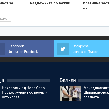
ивот за…
надлежните со важни…
правична зас
не…
ЛЕДНО
Facebook
Istokpress
Join us on Facebook
Join us on Twitter
ја
Балкан
Николоски од Ново Село:
Македонскиот
Продолжуваме со проекти
Шипинкаровски
што носат…
главната…