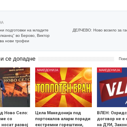
НА
и подготовки на младите
ДЕЛЧЕВО: Ново возило за г
лканец“ во Берово, Виктор
ува нови трофеи
ви се допадне
Пове
МАКЕДОНИЈА
МАКЕДОНИЈА
д Ново Село:
Цела Македонија под
ВЛЕН: Охридс
ме со
портокалов аларм поради
договор не е
 носат развој
екстремни горештини,
на ДУИ, Закон