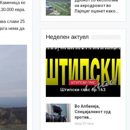
 Каменица ќе
на аеродромот во
30.000 евра.
Лајпциг оценет како…
ава слави 25
јата нема да
Неделен актуел
ШТИПСКИ ГЛАС
Штипски глас бр.163
Во Албанија,
Специјалниот суд
против…
пред 22 часа