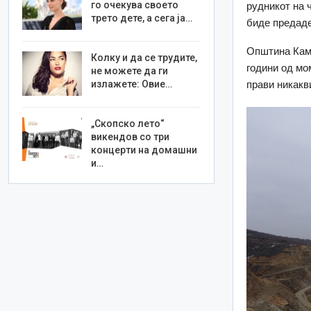
го очекува своето
рудникот на 
трето дете, а сега ја…
биде предаде
Општина Каме
Колку и да се трудите,
години од мо
не можете да ги
прави никакв
излажете: Овие…
„Скопско лето“
викендов со три
концерти на домашни
и…