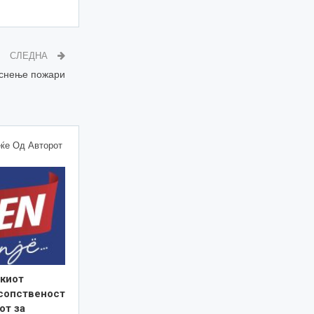
СЛЕДНА
аснење пожари
ќе Од Авторот
киот
 сопственост
от за