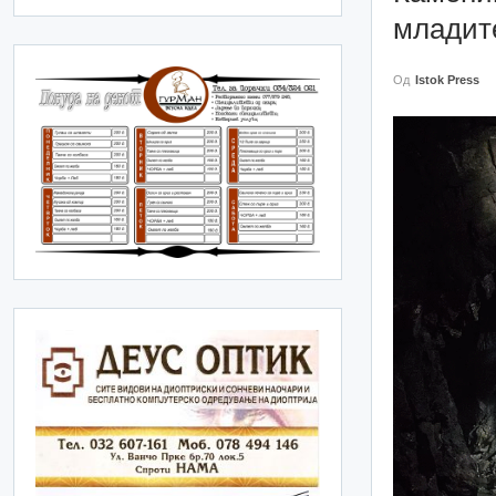
младит
Од
Istok Press