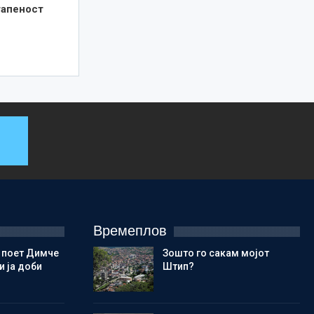
тапеност
Времеплов
 поет Димче
Зошто го сакам мојот
 ја доби
Штип?