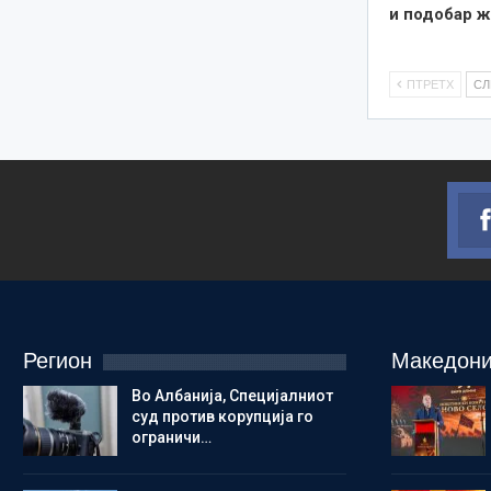
и подобар ж
ПТРЕТХ
С
Регион
Македони
Во Албанија, Специјалниот
суд против корупција го
ограничи…