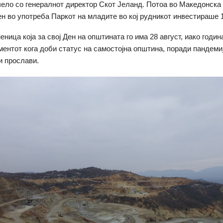
чело со генералнот директор Скот Јеланд. Потоа во Македонска
н во употреба Паркот на младите во кој рудникот инвестираше 1
ница која за свој Ден на општината го има 28 август, иако годин
ментот кога доби статус на самостојна општина, поради пандеми
и прослави.