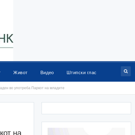
т
Живот
Видео
Штипски глас
аден во употреба Паркот на младите
кот на