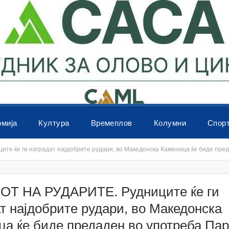
омија
Култура
Времеплов
Колумни
Спор
те ќе ги наградат најдобрите рудари, во Македонска Каменица ќе биде пред
ОТ НА РУДАРИТЕ. Рудниците ќе ги
т најдобрите рудари, во Македонска
а ќе биде предаден во употреба Пар