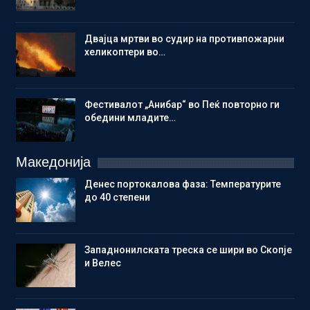
Двајца мртви во судир на противпожарни
хеликоптери во…
Фестивалот „Анибар“ во Пеќ повторно ги
обедини младите…
Македонија
Денес портокалова фаза: Температурите
до 40 степени
Западнонилската треска се шири во Скопје
и Велес