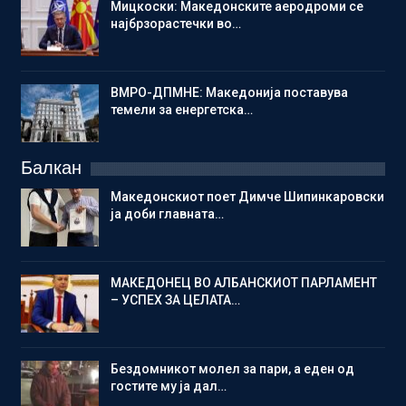
Мицкоски: Македонските аеродроми се
најбрзорастечки во…
ВМРО-ДПМНЕ: Македонија поставува
темели за енергетска…
Балкан
Македонскиот поет Димче Шипинкаровски
ја доби главната…
МАКЕДОНЕЦ ВО АЛБАНСКИОТ ПАРЛАМЕНТ
– УСПЕХ ЗА ЦЕЛАТА…
Бездомникот молел за пари, а еден од
гостите му ја дал…