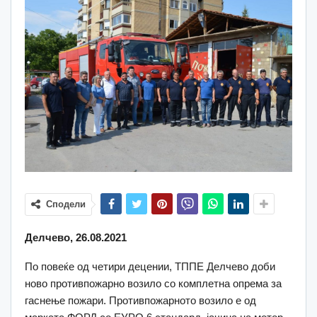
Сподели
Делчево, 26.08.2021
По повеќе од четири децении, ТППЕ Делчево доби
ново противпожарно возило со комплетна опрема за
гаснење пожари. Противпожарното возило е од