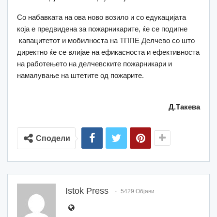
Со набавката на ова ново возило и со едукацијата
која е предвидена за пожарникарите, ќе се подигне
капацитетот и мобилноста на ТППЕ Делчево со што
директно ќе се влијае на ефикасноста и ефективноста
на работењето на делчевските пожарникари и
намалување на штетите од пожарите.
Д.Такева
Сподели
Istok Press
5429 Објави