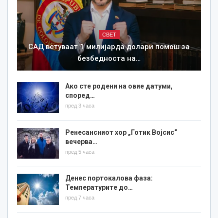
СВЕТ
САД ветуваат 1 милијарда долари помош за
безбедноста на…
Ако сте родени на овие датуми,
според…
пред 3 часа
Ренесансниот хор „Готик Војсис“
вечерва…
пред 5 часа
Денес портокалова фаза:
Температурите до…
пред 7 часа