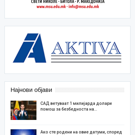
Најнови објави
САД ветуваат 1 милијарда долари
помош за безбедноста на…
Ако сте родени на овие датуми, според