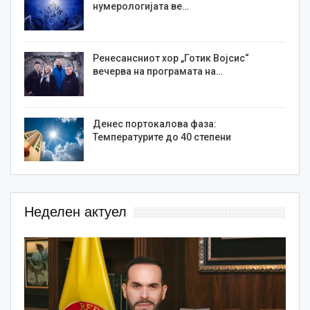
нумерологијата ве…
Ренесансниот хор „Готик Војсис“
вечерва на програмата на…
Денес портокалова фаза:
Температурите до 40 степени
Неделен актуел