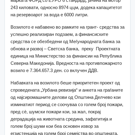
марката ФОРД со ЕУРО 6 стандард, јачина на мотор
243 киловати, односно 8974 ццм, додека капацитетот
на резервоарот за вода е 6000 литри.
Возилото е набавено во рамките на грант- средства за
успешно реализиран подзаем, а финансиските
средства се обезбедени од Меѓународната банка за
обнова и развој – Светска банка, преку Проектната
единица на Министерство за финансии на Република
Северна Македонија. Вредноста на противпожарното
возило е 7.364.657.3 ден. со вклучен ДДВ.
Набавката на возилото беше приоритетен проект од
спроведената „Урбана ревизија“ и анкета на граѓаните
од најсиромашните делови од Општина Делчево кои
изминатиот период се соочуваа со голем број пожари,
пред сè, шумски пожари кои, за жал, покрај
деградација на животната средина, зафатитија и
голем број шуми кои беа основен извор за
егзистенција на голем број семејства во општината.