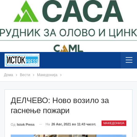
Дома
Вести
Македонија
ДЕЛЧЕВО: Ново возило за
гаснење пожари
МАКЕДОНИЈА
На
26 Авг, 2021 во 11:43 часот.
Од
Istok Press