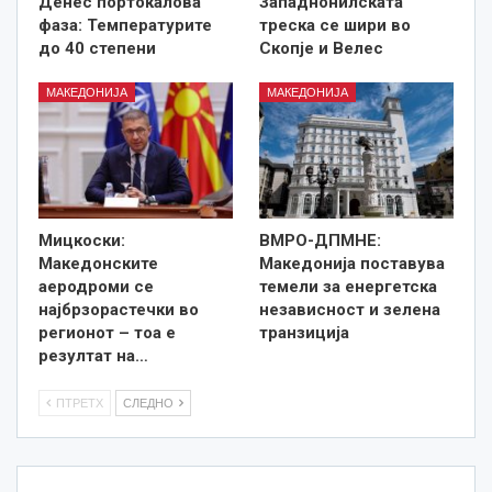
Денес портокалова
Западнонилската
фаза: Температурите
треска се шири во
до 40 степени
Скопје и Велес
МАКЕДОНИЈА
МАКЕДОНИЈА
Мицкоски:
ВМРО-ДПМНЕ:
Македонските
Македонија поставува
аеродроми се
темели за енергетска
најбрзорастечки во
независност и зелена
регионот – тоа е
транзиција
резултат на…
ПТРЕТХ
СЛЕДНО