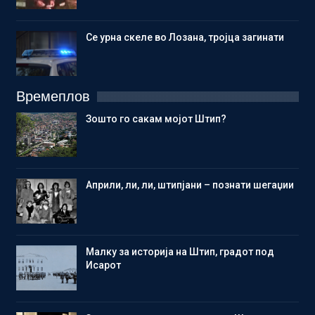
Се урна скеле во Лозана, тројца загинати
Времеплов
Зошто го сакам мојот Штип?
Aприли, ли, ли, штипјани – познати шегаџии
Малку за историја на Штип, градот под
Исарот