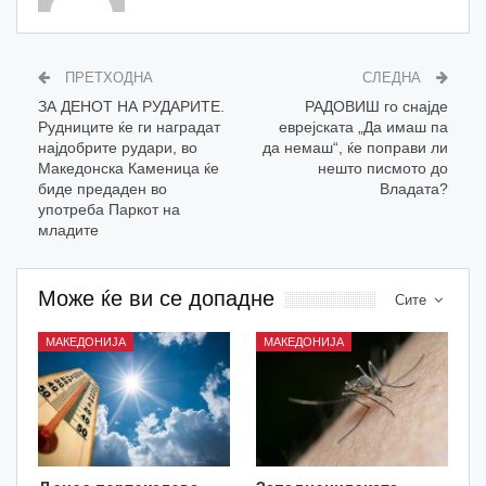
ПРЕТХОДНА
СЛЕДНА
ЗА ДЕНОТ НА РУДАРИТЕ.
РАДОВИШ го снајде
Рудниците ќе ги наградат
еврејската „Да имаш па
најдобрите рудари, во
да немаш“, ќе поправи ли
Македонска Каменица ќе
нешто писмото до
биде предаден во
Владата?
употреба Паркот на
младите
Може ќе ви се допадне
Сите
МАКЕДОНИЈА
МАКЕДОНИЈА