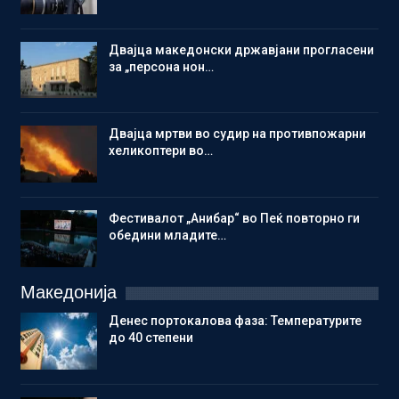
Двајца македонски државјани прогласени
за „персона нон…
Двајца мртви во судир на противпожарни
хеликоптери во…
Фестивалот „Анибар“ во Пеќ повторно ги
обедини младите…
Македонија
Денес портокалова фаза: Температурите
до 40 степени