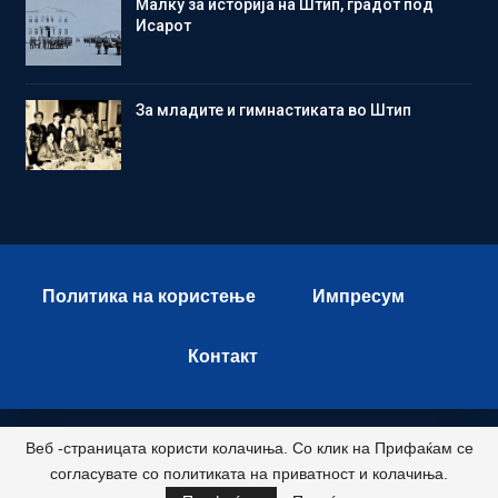
Малку за историја на Штип, градот под
Исарот
Зa младите и гимнастиката во Штип
Политика на користење
Импресум
Контакт
Веб -страницата користи колачиња. Со клик на Прифаќам се
© 2026 - Istok Press. All Rights Reserved.
согласувате со политиката на приватност и колачиња.
Развиено и хостирано од