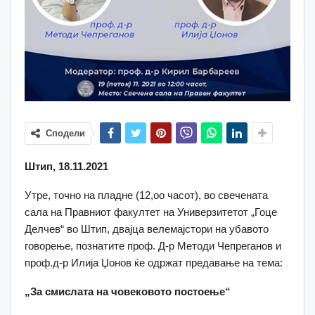
Сподели
Штип, 18.11.2021
Утре, точно на пладне (12,оо часот), во свечената
сала на Правниот факултет на Универзитетот „Гоце
Делчев“ во Штип, двајца велемајстори на убавото
говорење, познатите проф. Д-р Методи Чепреганов и
проф.д-р Илија Џонов ќе одржат предавање на тема:
„За смислата на човековото постоење“