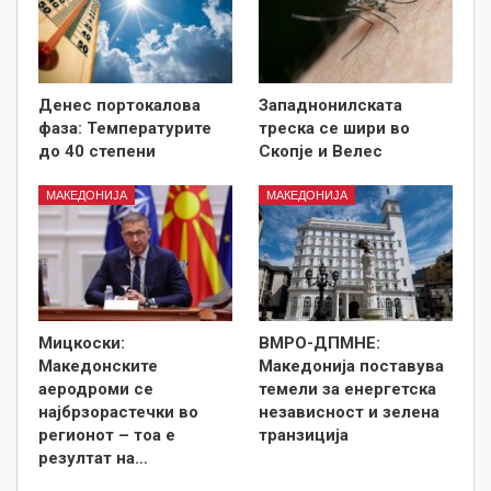
Денес портокалова
Западнонилската
фаза: Температурите
треска се шири во
до 40 степени
Скопје и Велес
МАКЕДОНИЈА
МАКЕДОНИЈА
Мицкоски:
ВМРО-ДПМНЕ:
Македонските
Македонија поставува
аеродроми се
темели за енергетска
најбрзорастечки во
независност и зелена
регионот – тоа е
транзиција
резултат на…