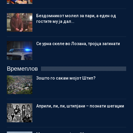
Бездомникот молел за пари, а еден од
гостите му ја дал…
Се урна скеле во Лозана, тројца загинати
Времеплов
Зошто го сакам мојот Штип?
Aприли, ли, ли, штипјани – познати шегаџии