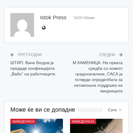
Istok Press
5429 Објави
ПРЕТХОДНА
СЛЕДНА
ШТИП: Ване Богдов ја
М.КАМЕНИЦА: На првата
предаде конфекцијата
средба со новиот
„Вабо“ на работниците
градоначалник, САСА ја
потврди определбата за
натамошна поддршка на
заедницата
Може ќе ви се допадне
Сите
МАКЕДОНИЈА
МАКЕДОНИЈА