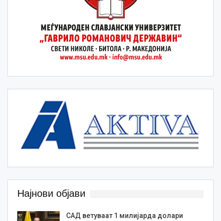
Најнови објави
САД ветуваат 1 милијарда долари