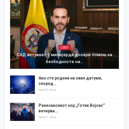
СВЕТ
САД ветуваат 1 милијарда долари помош за
безбедноста на…
Ако сте родени на овие датуми,
според…
пред 6 часа
Ренесансниот хор „Готик Војсис“
вечерва…
пред 7 часа