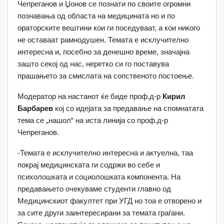
Чепреганов и Џонов се познати по своите огромни
познавања од областа на медицината но и по
ораторските вештини кои ги поседуваат, а кои никого
не оставаат рамнодушен. Темата е исклучително
интересна и, посебно за денешно време, значајна
зашто секој од нас, неретко си го поставува
прашањето за смислата на сопственото постоење.
Модератор на настанот ќе биде проф.д-р
Кирил
Барбарев
кој со идејата за предавање на спомнатата
тема се „нашол“ на иста линија со проф.д-р
Чепреганов.
-Темата е исклучително интересна и актуелна, таа
покрај медицинската ги содржи во себе и
психолошката и социолошката компонента. На
предавањето очекуваме студенти главно од
Медицинскиот факултет при УГД но тоа е отворено и
за сите други заинтересирани за темата граѓани.