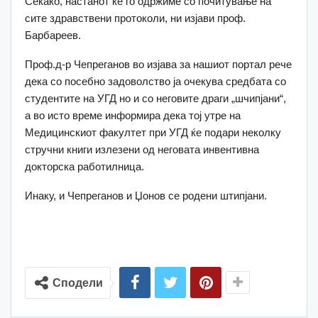
Секако, настанот ќе го одржиме со почитување на
сите здравствени протоколи, ни изјави проф.
Барбареев.
Проф.д-р Чепреганов во изјава за нашиот портал рече
дека со посебно задоволство ја очекува средбата со
студентите на УГД но и со неговите драги „шчипјани“,
а во исто време информира дека тој утре на
Медицинскиот факултет при УГД ќе подари неколку
стручни книги излезени од неговата инвентивна
докторска работилница.
Инаку, и Чепреганов и Џонов се родени штипјани.
Сподели