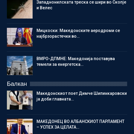
Западнонилската треска се шири во Скопје
и Велес
Мицкоски: Македонските аеродроми се
најбрзорастечки во…
ВМРО-ДПМНЕ: Македонија поставува
темели за енергетска…
Балкан
Македонскиот поет Димче Шипинкаровски
ја доби главната…
МАКЕДОНЕЦ ВО АЛБАНСКИОТ ПАРЛАМЕНТ
– УСПЕХ ЗА ЦЕЛАТА…