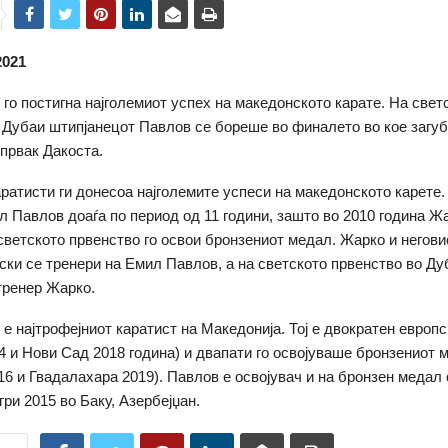
2021
го постигна најголемиот успех на македонското карате. На свет
 Дубаи штипјанецот Павлов се бореше во финалето во кое загуб
првак Дакоста.
ратисти ги донесоа најголемите успеси на македонското карете.
л Павлов доаѓа по период од 11 години, зашто во 2010 година Ж
светското првенство го освои бронзениот медал. Жарко и негови
ки се тренери на Емил Павлов, а на светското првенство во Ду
 тренер Жарко.
е најтрофејниот каратист на Македонија. Тој е двократен европс
4 и Нови Сад 2018 година) и двапати го освојуваше бронзениот 
16 и Гвадалахара 2019). Павлов е освојувач и на бронзен медал
ри 2015 во Баку, Азербејџан.