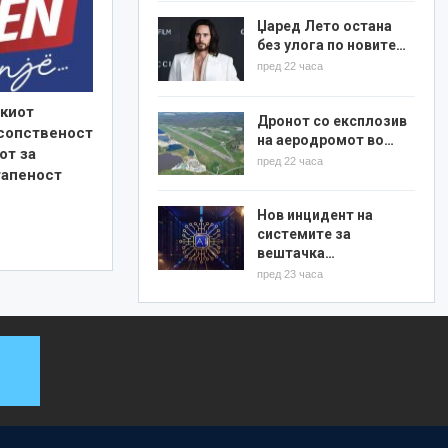
Џаред Лето остана
без улога по новите…
пред 22 часа
киот
Дронот со експлозив
 сопственост
на аеродромот во…
от за
пред 22 часа
тапеност
Нов инцидент на
системите за
вештачка…
пред 23 часа