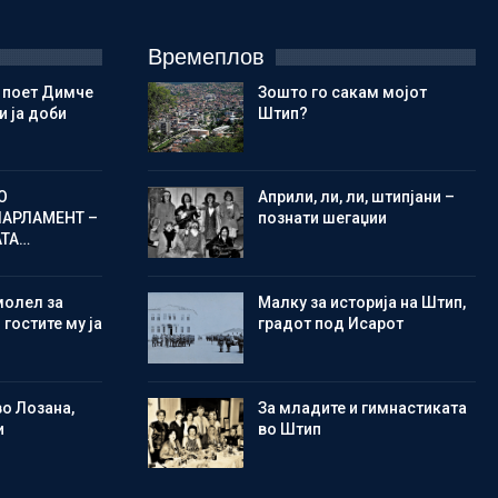
Времеплов
 поет Димче
Зошто го сакам мојот
 ја доби
Штип?
О
Aприли, ли, ли, штипјани –
ПАРЛАМЕНТ –
познати шегаџии
АТА…
молел за
Малку за историја на Штип,
 гостите му ја
градот под Исарот
во Лозана,
Зa младите и гимнастиката
и
во Штип