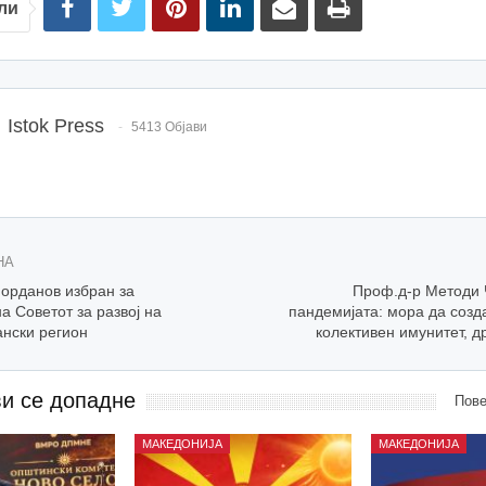
ли
Istok Press
5413 Објави
НА
орданов избран за
Проф.д-р Методи 
а Советот за развој на
пандемијата: мора да созд
ански регион
колективен имунитет, д
ви се допадне
Пове
МАКЕДОНИЈА
МАКЕДОНИЈА