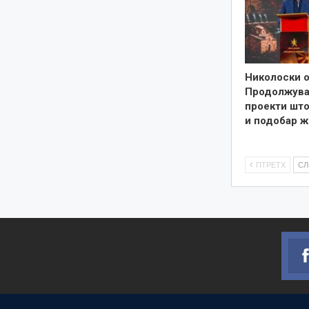
Николоски о
Продолжува
проекти што
и подобар ж
ПТРЕТХ
С