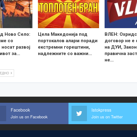
д Ново Село:
Цела Македонија под
ВЛЕН: Охридс
ме со
портокалов аларм поради
договор не е
 носат развој
екстремни горештини,
на ДУИ, Закон
ивот за…
надлежните со важни…
правична зас
не…
ЛЕДНО
Facebook
Istokpress
Join us on Facebook
Join us on Twitter