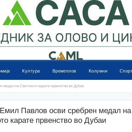
омија
Култура
Времеплов
Колумни
Спор
н медал на Светското карате првенство во Дубаи
Емил Павлов осви сребрен медал на
то карате првенство во Дубаи