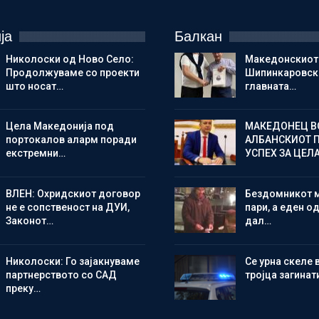
ја
Балкан
Николоски од Ново Село:
Македонскиот
Продолжуваме со проекти
Шипинкаровски
што носат…
главната…
Цела Македонија под
МАКЕДОНЕЦ В
портокалов аларм поради
АЛБАНСКИОТ 
екстремни…
УСПЕХ ЗА ЦЕЛ
ВЛЕН: Охридскиот договор
Бездомникот 
не е сопственост на ДУИ,
пари, а еден од
Законот…
дал…
Николоски: Го зајакнуваме
Се урна скеле 
партнерството со САД
тројца загинат
преку…