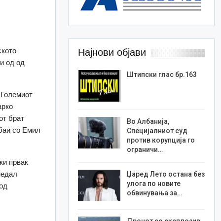
ското
Најнови објави
и од од
Штипски глас бр.163
 Големиот
арко
от брат
Во Албанија,
баи со Емил
Специјалниот суд
против корупција го
ограничи…
ки првак
медал
Џаред Лето остана без
улога по новите
 од
обвинувања за…
Дронот со експлозив