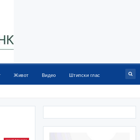
т
Живот
Видео
Штипски глас