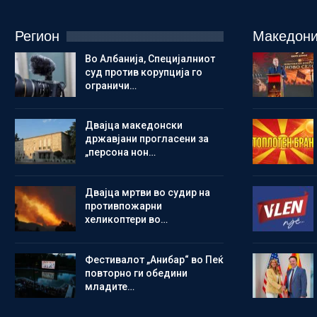
Регион
Македони
Во Албанија, Специјалниот
суд против корупција го
ограничи…
Двајца македонски
државјани прогласени за
„персона нон…
Двајца мртви во судир на
противпожарни
хеликоптери во…
Фестивалот „Анибар“ во Пеќ
повторно ги обедини
младите…