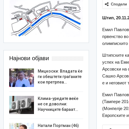
Сподели
Штип, 20.11.
Емил Павлов 
првенство во
олимпискито 
Штипските ка
Најнови објави
успех на Еми
Арсовски на 
Мицкоски: Владата ќе
Сашко Арсовс
ги обештети граѓаните
кои претрпеа…
е и неговиот
Емил Павлов 
Клима-уредите веќе
(Тампере 201
не се доволни:
(Монпелје 20
Научниците бараат…
Европските иг
Натали Портман (46)