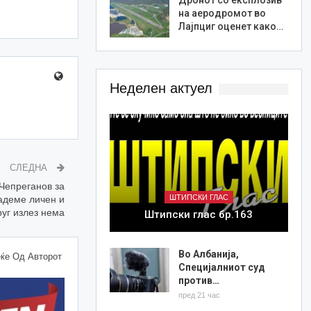
на аеродромот во
Лајпциг оценет како…
Неделен актуел
СЛЕДНА
Чепреганов за
ШТИПСКИ ГЛАС
адеме личен и
руг излез нема
Штипски глас бр.163
Во Албанија,
ќе Од Авторот
Специјалниот суд
против…
пред 21 час