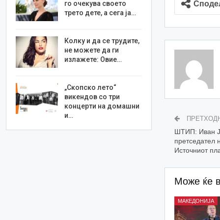
Споде
го очекува своето
трето дете, а сега ја…
Колку и да се трудите,
не можете да ги
излажете: Овие…
„Скопско лето“
викендов со три
концерти на домашни
и…
ПРЕТХОД
ШТИП: Иван Ј
претседател н
Источниот пл
Може ќе 
МАКЕДОНИЈА