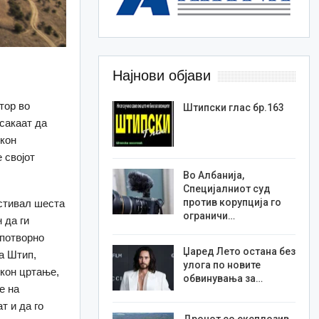
Најнови објави
тор во
Штипски глас бр.163
сакаат да
 кон
 својот
Во Албанија,
Специјалниот суд
против корупција го
естивал шеста
ограничи…
 да ги
 потворно
Џаред Лето остана без
а Штип,
улога по новите
 кон цртање,
обвинувања за…
е на
т и да го
Дронот со експлозив