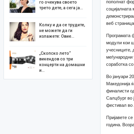
пополнат фор
го очекува своето
трето дете, а сега ја…
социјалната 
демонстрираа
веб страниц
Колку и да се трудите,
не можете да ги
Програмата @
излажете: Овие…
модули кои ш
учесниците, д
„Скопско лето“
меѓународни 
викендов со три
соработка со
концерти на домашни
и…
Во јануари 2
Македонија ќ
финалисти од
Салцбург во 
фестивал во 
Пријавете се
година. Возра