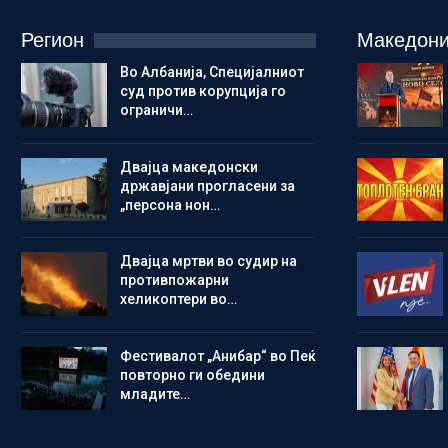
Регион
Македони
Во Албанија, Специјалниот
суд против корупција го
ограничи…
Двајца македонски
државјани прогласени за
„персона нон…
Двајца мртви во судир на
противпожарни
хеликоптери во…
Фестивалот „Анибар“ во Пеќ
повторно ги обедини
младите…