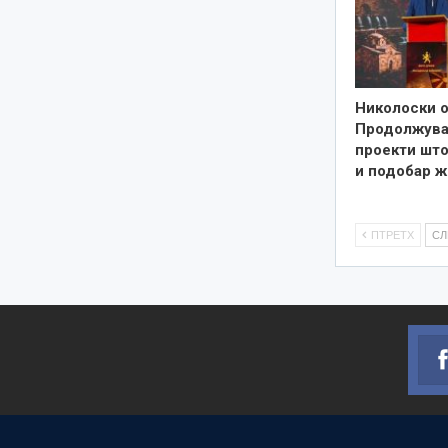
Николоски о
Продолжува
проекти што
и подобар ж
ПТРЕТХ
С