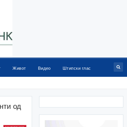
т
Живот
Видео
Штипски глас
нти од