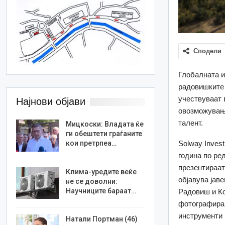
Сподели
Глобалната и
радовишките 
учествуваат 
Најнови објави
овозможување
талент.
Мицкоски: Владата ќе
ги обештети граѓаните
Solway Inves
кои претрпеа…
година по ре
презентираат
Клима-уредите веќе
објавува јав
не се доволни:
Научниците бараат…
Радовиш и Ко
фотографира
инструменти 
Натали Портман (46)