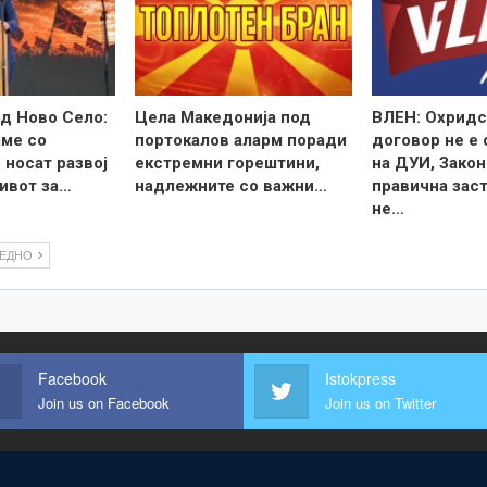
д Ново Село:
Цела Македонија под
ВЛЕН: Охридс
ме со
портокалов аларм поради
договор не е
 носат развој
екстремни горештини,
на ДУИ, Закон
ивот за…
надлежните со важни…
правична зас
не…
ЛЕДНО
Facebook
Istokpress
Join us on Facebook
Join us on Twitter