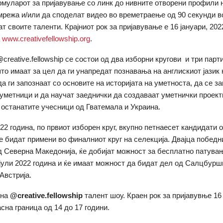
муларот за пријавување со линк до нивните отворени профили 
мрежа и/или да споделат видео во времетраење од 90 секунди во
т своите таленти. Крајниот рок за пријавување е 16 јануари, 202
а
www.creativefellowship.org
.
creative.fellowship се состои од два изборни кругови и три пар
то имаат за цел да ги унапредат познавања на англискиот јазик 
а ги запознаат со основите на историјата на уметноста, да се з
уметници и да научат заеднички да создаваат уметнички проект
 останатите учесници од Гватемала и Украина.
022 година, по првиот изборен круг, вкупно петнаесет кандидати 
е бидат примени во финалниот круг на селекција. Двајца победн
 Северна Македонија, ќе добијат можност за бесплатно патува
јули 2022 година и ќе имаат можност да бидат дел од Салцбурш
Австрија.
 на
@
creative
.
fellowship
талент шоу. Краен рок за пријавувње 16 
сна граница од 14 до 17 години.