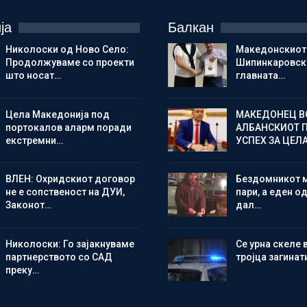
ја
Балкан
Николоски од Ново Село:
Македонскиот
Продолжуваме со проекти
Шипинкаровски
што носат…
главната…
Цела Македонија под
МАКЕДОНЕЦ В
портокалов аларм поради
АЛБАНСКИОТ 
екстремни…
УСПЕХ ЗА ЦЕЛ
ВЛЕН: Охридскиот договор
Бездомникот 
не е сопственост на ДУИ,
пари, а еден од
Законот…
дал…
Николоски: Го зајакнуваме
Се урна скеле 
партнерството со САД
тројца загинат
преку…