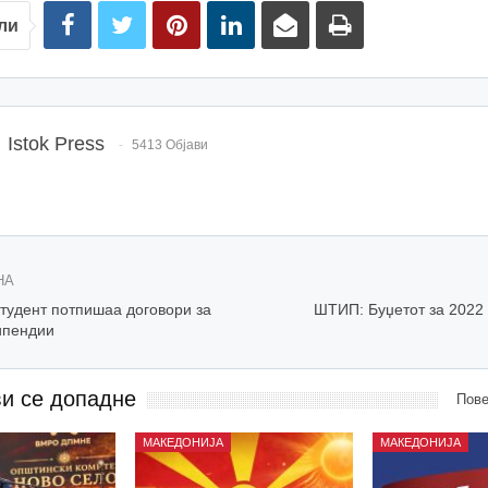
ли
Istok Press
5413 Објави
НА
тудент потпишаа договори за
ШТИП: Буџетот за 2022 
ипендии
ви се допадне
Пове
МАКЕДОНИЈА
МАКЕДОНИЈА