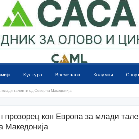
омија
Култура
Времеплов
Колумни
Спор
а млади таленти од Северна Македонија
 прозорец кон Европа за млади тале
а Македонија