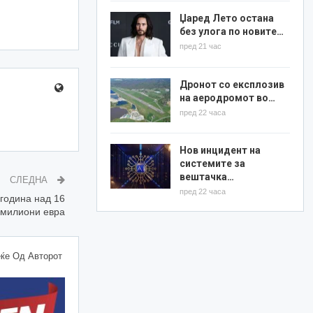
Џаред Лето остана
без улога по новите…
пред 21 час
Дронот со експлозив
на аеродромот во…
пред 22 часа
Нов инцидент на
системите за
вештачка…
СЛЕДНА
пред 22 часа
година над 16
милиони евра
ќе Од Авторот