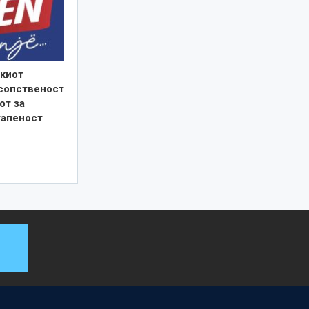
киот
 сопственост
от за
тапеност