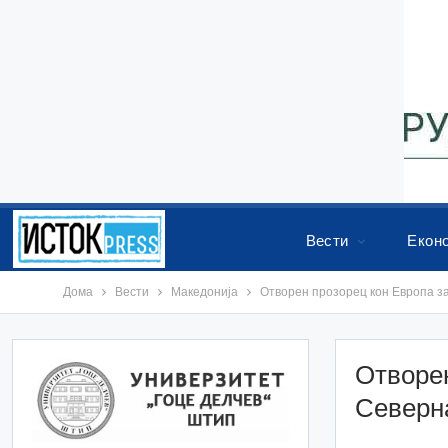
Вести
Екон
Дома
Вести
Македонија
Отворен прозорец кон Европа з
Отворен
Северн