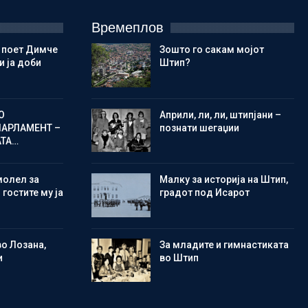
Времеплов
 поет Димче
Зошто го сакам мојот
 ја доби
Штип?
О
Aприли, ли, ли, штипјани –
ПАРЛАМЕНТ –
познати шегаџии
АТА…
молел за
Малку за историја на Штип,
 гостите му ја
градот под Исарот
во Лозана,
Зa младите и гимнастиката
и
во Штип