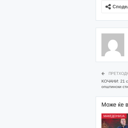
Споде
ПРЕТХОД
KOЧАНИ: 21 с
општински ст
Може ќе 
МАКЕДОНИЈА