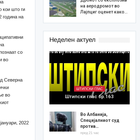
на
на аеродромот во
 кои што ги
Лајпциг оценет како…
2 година на
тиципативни
Неделен актуел
на
апознаат со
и во
од Северна
ички
ШТИПСКИ ГЛАС
ње во
Штипски глас бр.163
киот
Во Албанија,
Специјалниот суд
јануари, 2022
против…
пред 21 час