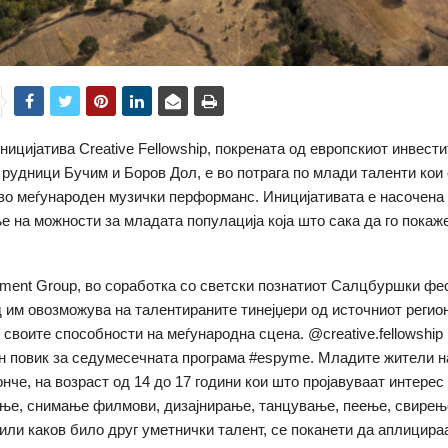
ницијатива Creative Fellowship, покрената од европскиот инвести
рудници Бучим и Боров Дол, e во потрага по млади таленти кои 
во меѓународен музички перформанс. Иницијативата е насочена
 на можности за младата популација која што сака да го покаже
tment Group, во соработка со светски познатиот Салцбуршки ф
д им овозможува на талентираните тинејџери од источниот регион
 своите способности на меѓународна сцена. @creative.fellowship
ен повик за седумесечната програма #espyme. Младите жители н
нче, на возраст од 14 до 17 години кои што пројавуваат интерес
ње, снимање филмови, дизајнирање, танцување, пеење, свирењ
или каков било друг уметнички талент, се поканети да аплицираа