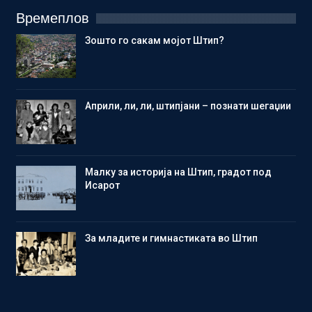
Времеплов
Зошто го сакам мојот Штип?
Aприли, ли, ли, штипјани – познати шегаџии
Малку за историја на Штип, градот под
Исарот
Зa младите и гимнастиката во Штип