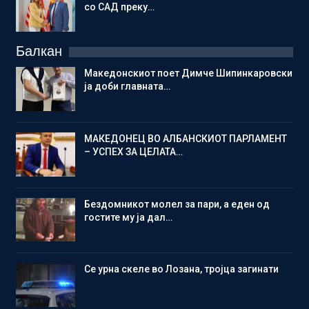
со САД преку…
Балкан
Македонскиот поет Димче Шипинкаровски
ја доби главната…
МАКЕДОНЕЦ ВО АЛБАНСКИОТ ПАРЛАМЕНТ
– УСПЕХ ЗА ЦЕЛАТА…
Бездомникот молел за пари, а еден од
гостите му ја дал…
Се урна скеле во Лозана, тројца загинати