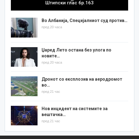
Штипски глас бр.163
Во Албанија, Специјалниот суд против…
пред 20 часа
Џаред Лето остана без улога по
новите…
пред 20 часа
Дронот со експлозив на аеродромот
во…
пред 21 час
Нов инцидент на системите за
вештачка…
пред 21 час