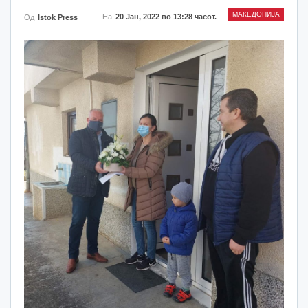
МАКЕДОНИЈА
На
20 Јан, 2022 во 13:28 часот.
Од
Istok Press