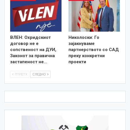
ВЛЕН: Охридскиот
Николоски: Го
договор не е
зајакнуваме
сопственост на ДУИ,
партнерството со САД
Законот за правична
преку конкретни
застапеност не…
проекти
ПТРЕТХ
СЛЕДНО