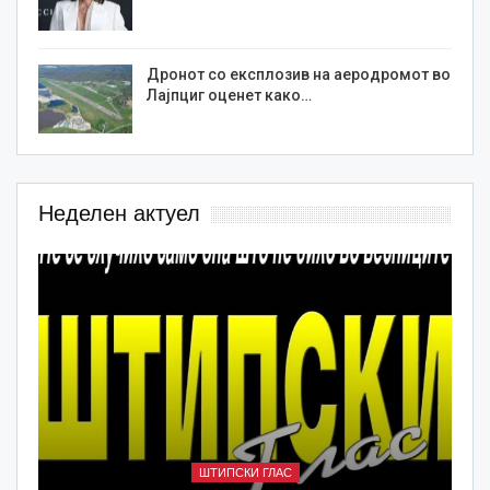
Дронот со експлозив на аеродромот во
Лајпциг оценет како…
Неделен актуел
ШТИПСКИ ГЛАС