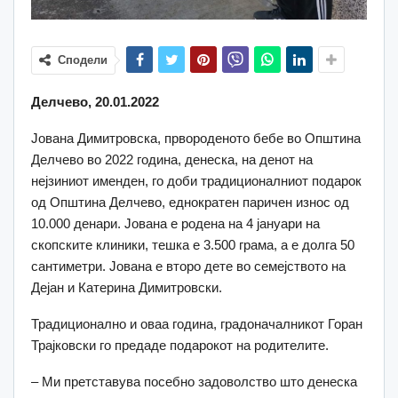
Сподели
Делчево, 20.01.2022
Јована Димитровска, првороденото бебе во Општина
Делчево во 2022 година, денеска, на денот на
нејзиниот именден, го доби традиционалниот подарок
од Општина Делчево, еднократен паричен износ од
10.000 денари. Јована е родена на 4 јануари на
скопските клиники, тешка е 3.500 грама, а е долга 50
сантиметри. Јована е второ дете во семејството на
Дејан и Катерина Димитровски.
Традиционално и оваа година, градоначалникот Горан
Трајковски го предаде подарокот на родителите.
– Ми претставува посебно задоволство што денеска