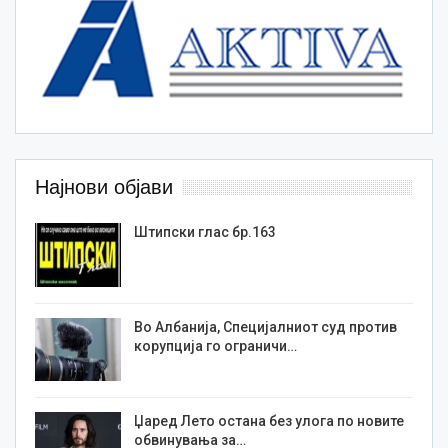
Најнови објави
Штипски глас бр.163
Во Албанија, Специјалниот суд против
корупција го ограничи…
Џаред Лето остана без улога по новите
обвинувања за…