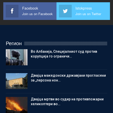
Facebook
Istokpress
Join us on Facebook
Join us on Twitter
Регион
Во Албанија, Специјалниот суд против
корупција го ограничи…
Двајца македонски државјани прогласени
за „персона нон…
Двајца мртви во судир на противпожарни
хеликоптери во…