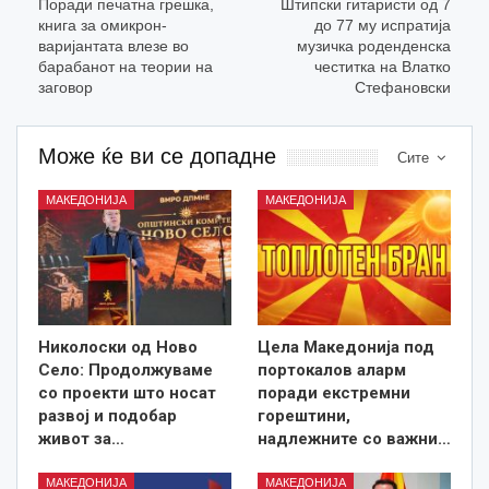
Поради печатна грешка,
Штипски гитаристи од 7
книга за омикрон-
до 77 му испратија
варијантата влезе во
музичка роденденска
барабанот на теории на
честитка на Влатко
заговор
Стефановски
Може ќе ви се допадне
Сите
МАКЕДОНИЈА
МАКЕДОНИЈА
Николоски од Ново
Цела Македонија под
Село: Продолжуваме
портокалов аларм
со проекти што носат
поради екстремни
развој и подобар
горештини,
живот за…
надлежните со важни…
МАКЕДОНИЈА
МАКЕДОНИЈА