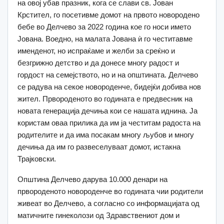
на овој убав празник, кога се слави св. Јован
Крстител, го посетивме домот на првото новородено
бебе во Делчево за 2022 година кое го носи името
Јована. Воедно, на малата Јована ѝ го честитавме
именденот, но испраќаме и желби за среќно и
безгрижно детство и да донесе многу радост и
гордост на семејството, но и на општината. Делчево
се радува на секое новороденче, бидејќи добива нов
жител. Првороденото во годината е предвесник на
новата генерација дечиња кои се нашата иднина. Ја
користам оваа прилика да им ја честитам радоста на
родителите и да има посакам многу љубов и многу
дечиња да им го развеселуваат домот, истакна
Трајковски.
Општина Делчево дарува 10.000 денари на
првороденото новороденче во годината чии родители
живеат во Делчево, а согласно со информацијата од
матичните гинеколози од Здравствениот дом и