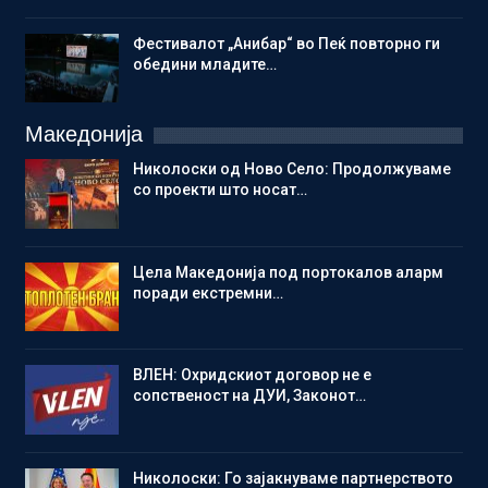
Фестивалот „Анибар“ во Пеќ повторно ги
обедини младите…
Македонија
Николоски од Ново Село: Продолжуваме
со проекти што носат…
Цела Македонија под портокалов аларм
поради екстремни…
ВЛЕН: Охридскиот договор не е
сопственост на ДУИ, Законот…
Николоски: Го зајакнуваме партнерството