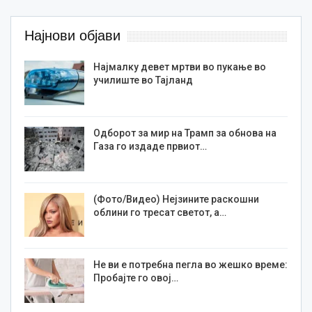
Најнови објави
Најмалку девет мртви во пукање во
училиште во Тајланд
Одборот за мир на Трамп за обнова на
Газа го издаде првиот…
(Фото/Видео) Нејзините раскошни
облини го тресат светот, а…
Не ви е потребна пегла во жешко време:
Пробајте го овој…