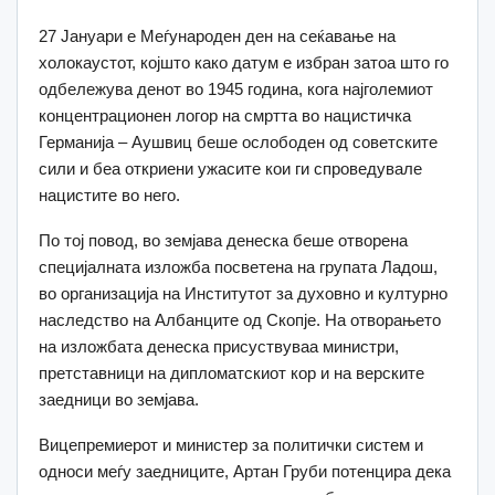
27 Јануари е Меѓународен ден на сеќавање на
холокаустот, којшто како датум е избран затоа што го
одбележува денот во 1945 година, кога најголемиот
концентрационен логор на смртта во нацистичка
Германија – Аушвиц беше ослободен од советските
сили и беа откриени ужасите кои ги спроведувале
нацистите во него.
По тој повод, во земјава денеска беше отворена
специјалната изложба посветена на групата Ладош,
во организација на Институтот за духовно и културно
наследство на Албанците од Скопје. На отворањето
на изложбата денеска присуствуваа министри,
претставници на дипломатскиот кор и на верските
заедници во земјава.
Вицепремиерот и министер за политички систем и
односи меѓу заедниците, Артан Груби потенцира дека