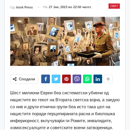
СВЕТ
На
27 Јан, 2023 во 22:50 часот.
Од
Istok Press
Сподели
Шест милиони Евреи беа систематски убиени од
нацистите во текот на Втората светска војна, а заедно
со нив и други етнички групи беа исто така цел на
нацистите поради перцепираната расна и биолошка
инфериорност, вклучувајќи ги Ромите, инвалидите,
хомосексуалците и советските воени затвореници.