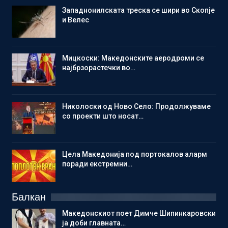
Западнонилската треска се шири во Скопје
и Велес
Мицкоски: Македонските аеродроми се
најбрзорастечки во…
Николоски од Ново Село: Продолжуваме
со проекти што носат…
Цела Македонија под портокалов аларм
поради екстремни…
Балкан
Македонскиот поет Димче Шипинкаровски
ја доби главната…