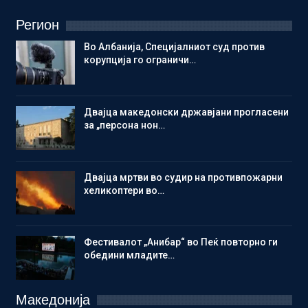
Регион
Во Албанија, Специјалниот суд против
корупција го ограничи…
Двајца македонски државјани прогласени
за „персона нон…
Двајца мртви во судир на противпожарни
хеликоптери во…
Фестивалот „Анибар“ во Пеќ повторно ги
обедини младите…
Македонија