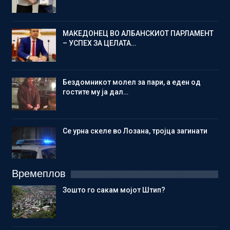
МАКЕДОНЕЦ ВО АЛБАНСКИОТ ПАРЛАМЕНТ
– УСПЕХ ЗА ЦЕЛАТА…
Бездомникот молел за пари, а еден од
гостите му ја дал…
Се урна скеле во Лозана, тројца загинати
Времеплов
Зошто го сакам мојот Штип?