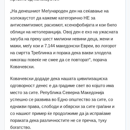
„На денешниот Меѓународен ден на сеќавање на
холокаустот да кажеме категорично НЕ за
антисемитизмот, расизмот, ксенофобијата и кои било
облици на нетолеранција. Овој ден е ехо на ужасната
загуба на преку шест милиони невини деца, жени и
мажи, меѓу кои и 7.144 македонски Евреи, во логорот
на смртта Треблинка и порака дека вакви злодела
никогаш повеќе не смее да се повторат“, порача
Ковачевски.
Ковачевски додаде дека нашата цивилизациска
одговорност денес е да градиме свет во којшто има
место за сите. Република Северна Македонија
успешно се развива во Едно општество за сите, со
еднакви права, слободи и обврски за сите граѓани и
со нашиот пример ќе продолжиме да ја испраќаме
пораката дека различностите не се пречка, туку
богатство.