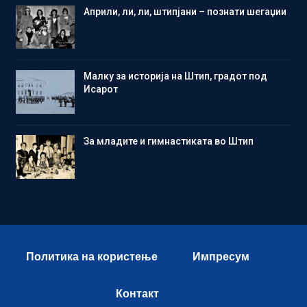
Aприли, ли, ли, штипјани – познати шегаџии
Малку за историја на Штип, градот под
Исарот
Зa младите и гимнастиката во Штип
Политика на користење
Импресум
Контакт