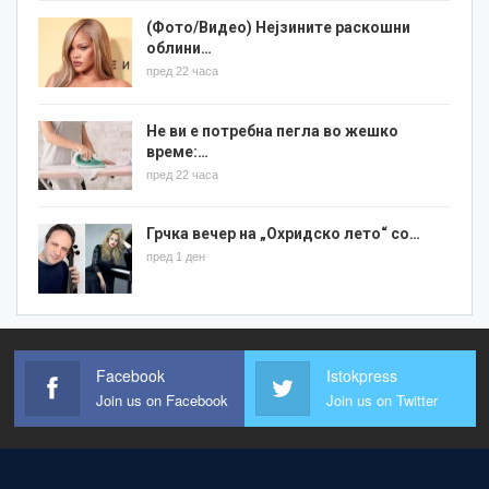
(Фото/Видео) Нејзините раскошни
облини…
пред 22 часа
Не ви е потребна пегла во жешко
време:…
пред 22 часа
Грчка вечер на „Охридско лето“ со…
пред 1 ден
Facebook
Istokpress
Join us on Facebook
Join us on Twitter