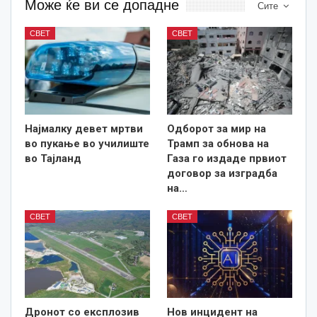
Може ќе ви се допадне
Сите
СВЕТ
СВЕТ
Најмалку девет мртви
Одборот за мир на
во пукање во училиште
Трамп за обнова на
во Тајланд
Газа го издаде првиот
договор за изградба
на…
СВЕТ
СВЕТ
Дронот со експлозив
Нов инцидент на