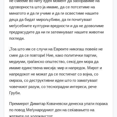
не смееме во ниту еден момент да заборавиме на
одговорноста што ја имаме, да се потсетиме на
минатото и да ги учиме и да ги освестиме нашите
деца да бидат мирољубиви, да ги почитуваат
меѓусебните културни вредности и да не дозволиме
предрасудите да ни ги затемнуваат нашите животни
погледи.
„Тоа што им се случи на Евреите никогаш повеќе не
смее да се повтори! Ние, како политички партии,
медиуми, граѓанско општество, секој ден мора да
имаме единствена мисија: мир и напредок. Мирот и
напредокот не можат да се постигнат со војна, со
омраза, со деструктивни идеи што го заматуваат
човечкиот разум, со тесноградни интереси, рече
Груби.
Премиерот Димитар Ковачевски денеска упати порака
по повод Меѓународниот ден на сеќавањето на
жртвите од холокаустот.