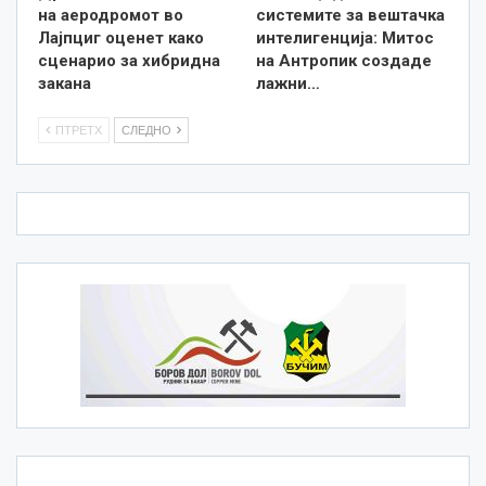
на аеродромот во
системите за вештачка
Лајпциг оценет како
интелигенција: Митос
сценарио за хибридна
на Антропик создаде
закана
лажни…
ПТРЕТХ
СЛЕДНО