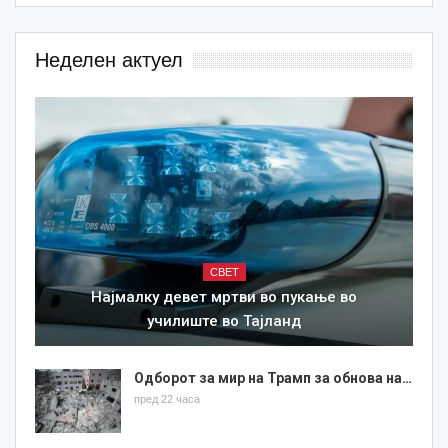
Неделен актуел
СВЕТ
Најмалку девет мртви во пукање во
училиште во Тајланд
Одборот за мир на Трамп за обнова на…
пред 22 часа