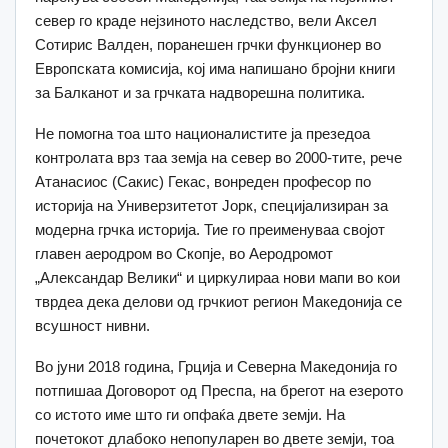
север го краде нејзиното наследство, вели Аксел
Сотирис Валден, поранешен грчки функционер во
Европската комисија, кој има напишано бројни книги
за Балканот и за грчката надворешна политика.
Не помогна тоа што националистите ја презедоа
контролата врз таа земја на север во 2000-тите, рече
Атанасиос (Сакис) Гекас, вонреден професор по
историја на Универзитетот Јорк, специјализиран за
модерна грчка историја. Тие го преименуваа својот
главен аеродром во Скопје, во Аеродромот
„Александар Велики“ и циркулираа нови мапи во кои
тврдеа дека делови од грчкиот регион Македонија се
всушност нивни.
Во јуни 2018 година, Грција и Северна Македонија го
потпишаа Договорот од Преспа, на брегот на езерото
со истото име што ги опфаќа двете земји. На
почетокот длабоко непопуларен во двете земји, тоа