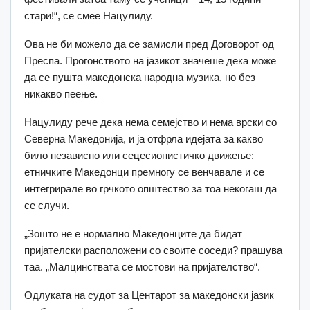
стари!“, се смее Нацулиду.
Ова не би можело да се замисли пред Договорот од
Преспа. Прогонството на јазикот значеше дека може
да се пушта македонска народна музика, но без
никакво пеење.
Нацулиду рече дека нема семејство и нема врски со
Северна Македонија, и ја отфрла идејата за какво
било независно или сецесионистичко движење:
етничките Македонци премногу се венчавале и се
интегрирале во грчкото општество за тоа некогаш да
се случи.
„Зошто не е нормално Македонците да бидат
пријателски расположени со своите соседи? прашува
таа. „Малцинствата се мостови на пријателство“.
Одлуката на судот за Центарот за македонски јазик