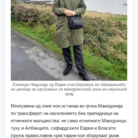
Eвгенија Нацулиду од Воден учествуваше во отворањето
на центар за изучување на македонскиот јазик во нејзиниот
град
Многумина од оние кои останаа во грчка Македонија
по трансферот на населението беа припадници на
етничките малцинства: не само етничките Македонци,
туку и Албанците, сефардските Евреи и Власите
(група православни христијани кои зборуваат јазик