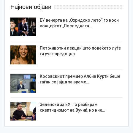
Најнови објави
ЕУ вечерта на „Охридско лето“ го носи
концертот „Последната…
Пет животни лекции што повеќето луѓе
ги учат предоцна
Косовскиот премиер Албин Курти беше
гаѓан со јајца за време…
Зеленски за ЕУ: Го разбирам
скептицизмот на Вучиќ, но ние…