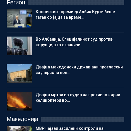
Регион
Косовскиот премиер Албин Курти беше
гаѓан со јајца за време…
Во Албанија, Специјалниот суд против
корупција го ограничи…
Двајца македонски државјани прогласени
за „персона нон…
Двајца мртви во судир на противпожарни
хеликоптери во…
Македонија
МВР најави засилени контроли на