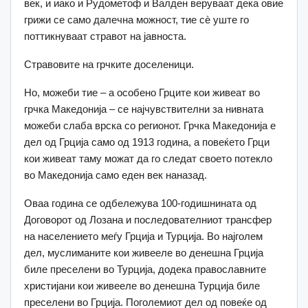
век, и иако и Рудометоф и Валден веруваат дека овие
грижи се само далечна можност, тие сè уште го
поттикнуваат стравот на јавноста.
Стравовите на грчките доселеници.
Но, можеби тие – а особено Грците кои живеат во
грчка Македонија – се најчувствителни за нивната
можеби слаба врска со регионот. Грчка Македонија е
дел од Грција само од 1913 година, а повеќето Грци
кои живеат таму можат да го следат своето потекло
во Македонија само еден век наназад.
Оваа година се одбележува 100-годишнината од
Договорот од Лозана и последователниот трансфер
на населението меѓу Грција и Турција. Во најголем
дел, муслиманите кои живееле во денешна Грција
биле преселени во Турција, додека православните
христијани кои живееле во денешна Турција биле
преселени во Грција. Поголемиот дел од повеќе од