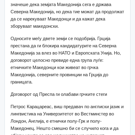
значеше дека земјата Македонија сега е држава
Северна Македонија, но дека тие можат да продолжат
да се нарекуваат Македонци и да кажат дека
зборуваат македонски.
Односите меѓу двете земји се подобрија. Грција
престана да ги блокира кандидатурите на Северна
Македонија за влез во НАТО и Европската Унија. Но,
договорот целосно превиде една група луѓе:
етничките Македонци кои живеат во грчка
Македонија, северните провинции на Грција до
границата.
Договорот од Преспа ги олабави грчките стеги
Петрос Карацареас, виш предавач по англиски јазик и
лингвистика на Универзитетот во Вестминстер во
Лондон, Англија, е етнички полу-Грк и полу-
Македонец. Нешто смешно би се случило кога и да