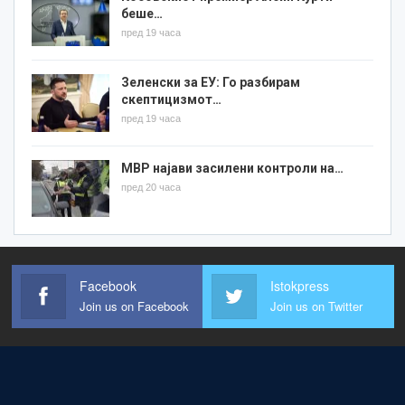
беше…
пред 19 часа
Зеленски за ЕУ: Го разбирам
скептицизмот…
пред 19 часа
МВР најави засилени контроли на…
пред 20 часа
Facebook
Istokpress
Join us on Facebook
Join us on Twitter