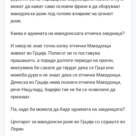
можат да кажат само основни фрази и да зборуваат
македонски јазик под големо влијание на грчкиот
јазик.
Каква е иднината на македонската етничка заедница?
И никој не знае точно колку етнички Македонци
живеат во Грција. Пописот не го поставува
прашањето, а поради долгите периоди на прогон,
многумина би сакале да тврдат дека се Грци или
можеби дури и не знаат дека се етнички Македонци.
Денеска во Грција нема познати етнички Македонци,
рече Нацулиду, бидејќи тие не би се осмелиле да
признаат.
Па, каде би можела да биде иднината на заедницата?
Центарот за македонски јазик во Грција со седиште во
Лерин