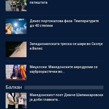
патиштата
Денес портокалова фаза: Температурите
до 40 степени
Западнонилската треска се шири во Скопје
и Велес
Мицкоски: Македонските аеродроми се
најбрзорастечки во…
Балкан
Македонскиот поет Димче Шипинкаровски
ја доби главната…