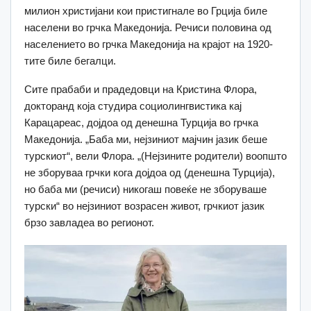
милион христијани кои пристигнале во Грција биле
населени во грчка Македонија. Речиси половина од
населението во грчка Македонија на крајот на 1920-
тите биле бегалци.
Сите прабаби и прадедовци на Кристина Флора,
докторанд која студира социолингвистика кај
Карацареас, дојдоа од денешна Турција во грчка
Македонија. „Баба ми, нејзиниот мајчин јазик беше
турскиот“, вели Флора. „(Нејзините родители) воопшто
не зборуваа грчки кога дојдоа од (денешна Турција),
но баба ми (речиси) никогаш повеќе не зборуваше
турски“ во нејзиниот возрасен живот, грчкиот јазик
брзо завладеа во регионот.