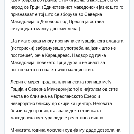
народ се Грци. (Единствениот македонски јазик што го
признаваат е тој што се зборува во Северна
Македонија, а Договорот од Преспа ја остава
ситуацијата малку двосмислена.)
„Ја имате оваа многу иронична ситуација кога владата
(историски) забрануваше употреба на јазик што не
постоеше“, рече Карацареас. Надвор од грчка
Македонија, повеќето Грци дури и не знаат за
постоењето на ова етничко малцинство.
Лерин е мирен град на планинската граница меѓу
Грција и Северна Македонија; тој е најголем од сите
места во близина на Преспанското Езеро и
неверојатно блиску до скијачки центар. Неговата
близина до границата значи дека етничката
македонска култура овде е релативно силна.
Минатата година локален судија му даде дозвола на