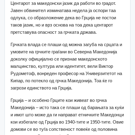
Центарот за македонски јазик да работи во градот.
Јавен обвинител изминатава недела ја оспори таа
одлука, со образложение дека во Грција не постои
таков јазик, но и врз основа на тоа дека центарот
претставува опасност за грчката држава.
Грчката влада се плаши од можна загуба на срцата и
умовите на грчките граѓани во Северна Македонија
доколку официјално се признае македонското
малцинство, култура или идентитет, вели Виктор
Рудометоф, вонреден професор на Универзитетот на
Кипар, по потекло од грчка Македонија. Тоа ќе го
загрози единството на Грција.
Грција – и особено Грците кои живеат во грчка
Македонија – исто така се плаши од барањата за куќи
и имот што може да ги направат етничките Македонци
кои избегале од Грција во 1940-тите и 1950-тите. Овие
домови се во туѓа сопственост повеќе од половина