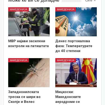
Може ќе ви се допадне
Сите
МАКЕДОНИЈА
МАКЕДОНИЈА
МВР најави засилени
Денес портокалова
контроли на патиштата
фаза: Температурите
до 40 степени
МАКЕДОНИЈА
МАКЕДОНИЈА
Западнонилската
Мицкоски:
треска се шири во
Македонските
Скопје и Велес
аеродроми се