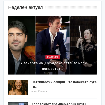
Неделен актуел
КУЛТУРА
ЕУ вечерта на „Охридско лето“ го носи
концертот…
Пет животни лекции што повеќето луѓе
ги…
пред 13 часа
Косовскиот премиер Албин Курти