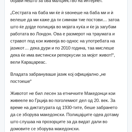
објави нешто за ова малцинство на интернет.
„Сестрата на баба ми ќе ѝ ѕвонеше на баба ми и ѝ
велеше да ми каже да ги симнам тие постови… затоа
што ќе дојде полиција во мојата куќа и ќе ја загубам
работата во Лондон. Ова е размерот на траумата и
стравот под кои живееја во однос на употребата на
јазикот… дека дури и по 2010 година, таа мислеше
дека ќе има вистински реперкусии за мојот живот!“,
вели Карацареас.
Владата забрануваше јазик кој официјално „не
постоеше“
Животот не бил лесен за етничките Македонци кои
живееле во Грција во поголемиот дел од 20. век. За
време на диктатурата од 1930-тите, беше забрането
да се зборува македонски. Полицајците одеа дотаму
што слушаа на прозорците за да видат дали во
домовите се зборува македонски.