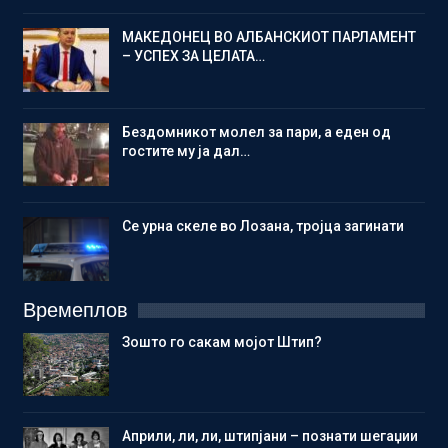
МАКЕДОНЕЦ ВО АЛБАНСКИОТ ПАРЛАМЕНТ
– УСПЕХ ЗА ЦЕЛАТА…
Бездомникот молел за пари, а еден од
гостите му ја дал…
Се урна скеле во Лозана, тројца загинати
Времеплов
Зошто го сакам мојот Штип?
Aприли, ли, ли, штипјани – познати шегаџии