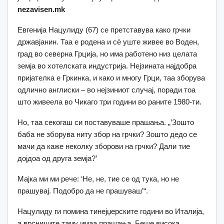
nezavisen.mk
Евгенија Нацулиду (67) се претставува како грчки
државјанин. Таа е родена и сè уште живее во Воден,
град во северна Грција, но има работено низ целата
земја во хотелската индустрија. Нејзината најдобра
пријателка е Гркинка, и како и многу Грци, таа зборува
одлично англиски – во нејзиниот случај, поради тоа
што живеела во Чикаго три години во раните 1980-ти.
Но, таа секогаш си поставуваше прашања. „’Зошто
баба не зборува ниту збор на грчки? Зошто дедо се
мачи да каже неколку зборови на грчки? Дали тие
дојдоа од друга земја?’
Мајка ми ми рече: ‘Не, не, тие се од тука, но не
прашувај. Подобро да не прашуваш’“.
Нацулиду ги помина тинејџерските години во Италија,
а врсниците таму имаа прашања. Беше висока,