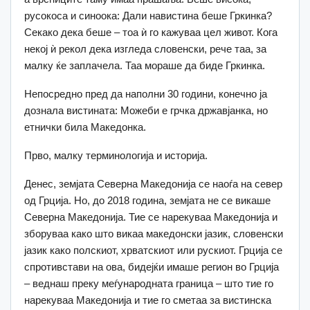
русокоса и синоока: Дали навистина беше Гркинка?
Секако дека беше – тоа ѝ го кажуваа цел живот. Кога
некој ѝ рекол дека изгледа словенски, рече таа, за
малку ќе заплачела. Таа мораше да биде Гркинка.
Непосредно пред да наполни 30 години, конечно ја
дознала вистината: Можеби е грчка државјанка, но
етнички била Македонка.
Прво, малку терминологија и историја.
Денес, земјата Северна Македонија се наоѓа на север
од Грција. Но, до 2018 година, земјата не се викаше
Северна Македонија. Тие се нарекуваа Македонија и
зборуваа како што викаа македонски јазик, словенски
јазик како полскиот, хрватскиот или рускиот. Грција се
спротивстави на ова, бидејќи имаше регион во Грција
– веднаш преку меѓународната граница – што тие го
нарекуваа Македонија и тие го сметаа за вистинска