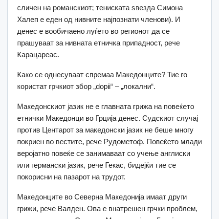
сличен на романскиот; тениската ѕвезда Симона
Халеп е еден од нивните најпознати членови). И
денес е вообичаено луѓето во регионот да се
прашуваат за нивната етничка припадност, рече
Карацареас.
Како се однесуваат спремаа Македонците? Тие го
користат грчкиот збор „dopii“ – „локални“.
Македонскиот јазик не е главната грижа на повеќето
етнички Македонци во Грција денес. Судскиот случај
против Центарот за македонски јазик не беше многу
покриен во вестите, рече Рудометоф. Повеќето млади
веројатно повеќе се занимаваат со учење англиски
или германски јазик, рече Гекас, бидејќи тие се
покорисни на пазарот на трудот.
Македонците во Северна Македонија имаат други
грижи, рече Валден. Ова е внатрешен грчки проблем,