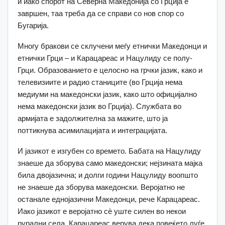
и иако спорот на Северна Македонија со Грција е
завршен, таа треба да се справи со нов спор со
Бугарија.
Многу бракови се склучени меѓу етнички Македонци и
етнички Грци – и Карацареас и Нацулиду се полу-
Грци. Образованието е целосно на грчки јазик, како и
телевизиите и радио станиците (во Грција нема
медиуми на македонски јазик, како што официјално
нема македонски јазик во Грција). Службата во
армијата е задолжителна за мажите, што ја
поттикнува асимилацијата и интеграцијата.
И јазикот е изгубен со времето. Бабата на Нацулиду
знаеше да зборува само македонски; нејзината мајка
била двојазична; и долги години Нацулиду воопшто
не знаеше да зборува македонски. Веројатно не
останале еднојазични Македонци, рече Карацареас.
Иако јазикот е веројатно сè уште силен во некои
рурални села, Карацареас верува дека повеќето луѓе