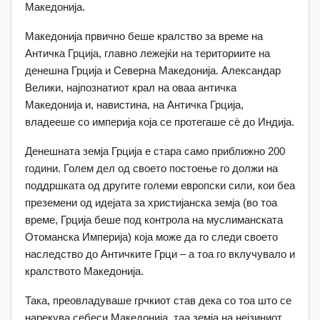
Македонија.
Македонија првично беше кралство за време на
Античка Грција, главно лежејќи на териториите на
денешна Грција и Северна Македонија. Александар
Велики, најпознатиот крал на оваа античка
Македонија и, навистина, на Античка Грција,
владееше со империја која се протегаше сè до Индија.
Денешната земја Грција е стара само приближно 200
години. Голем дел од своето постоење го должи на
поддршката од другите големи европски сили, кои беа
преземени од идејата за христијанска земја (во тоа
време, Грција беше под контрола на муслиманската
Отоманска Империја) која може да го следи своето
наследство до Античките Грци – а тоа го вклучувало и
кралството Македонија.
Така, преовладуваше грчкиот став дека со тоа што се
нарекува себеси Македонија, таа земја на нејзиниот