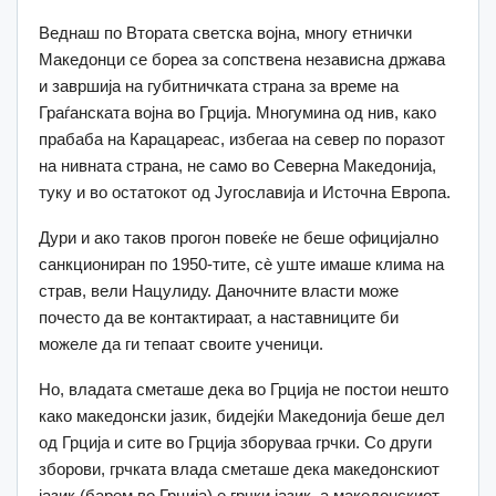
Веднаш по Втората светска војна, многу етнички
Македонци се бореа за сопствена независна држава
и завршија на губитничката страна за време на
Граѓанската војна во Грција. Многумина од нив, како
прабаба на Карацареас, избегаа на север по поразот
на нивната страна, не само во Северна Македонија,
туку и во остатокот од Југославија и Источна Европа.
Дури и ако таков прогон повеќе не беше официјално
санкциониран по 1950-тите, сè уште имаше клима на
страв, вели Нацулиду. Даночните власти може
почесто да ве контактираат, а наставниците би
можеле да ги тепаат своите ученици.
Но, владата сметаше дека во Грција не постои нешто
како македонски јазик, бидејќи Македонија беше дел
од Грција и сите во Грција зборуваа грчки. Со други
зборови, грчката влада сметаше дека македонскиот
јазик (барем во Грција) е грчки јазик, а македонскиот