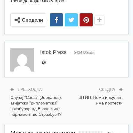
треба да дојде многу брзо.
Сподели
Istok Press
5434 Објави
ПРЕТХОДНА
СЛЕДНА
Случај “Саша” (Јорданов):
ШТИП: Нема инсулин-
азијатски “дипломатски”
има протести
вокабулар од Европскиот
парламент во Стразбур !?