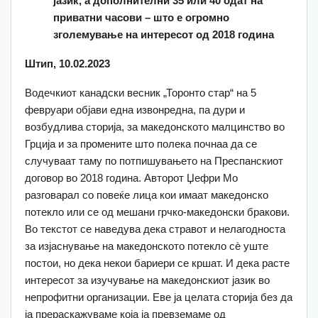
јазик, а дополнителни 35 или 40 одат на
приватни часови – што е огромно
зголемување на интересот од 2018 година
Штип, 10.02.2023
Водечкиот канадски весник „Торонто стар“ на 5
февруари објави една извонредна, па дури и
возбудлива сторија, за македонското малцинство во
Грција и за промените што полека почнаа да се
случуваат таму по потпишувањето на Преспанскиот
договор во 2018 година. Авторот Џефри Мо
разговарал со повеќе лица кои имаат македонско
потекло или се од мешани грчко-македонски бракови.
Во текстот се наведува дека стравот и нелагодноста
за изјаснување на македонското потекло сѐ уште
постои, но дека некои бариери се кршат. И дека расте
интересот за изучување на македонскиот јазик во
непрофитни организации. Еве ја целата сторија без да
ја прераскажуваме која ја превземаме од