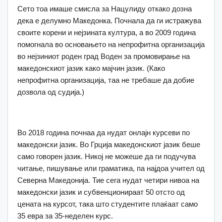
Сето тоа имаше смисла за Нацулиду откако дозна
дека е делумно Македонка. Почнала да ги истражува
своите корени и нејзината култура, а во 2009 година
помогнала во основањето на непрофитна организација
во нејзиниот роден град Воден за промовирање на
македонскиот јазик како мајчин јазик. (Како
непрофитна организација, таа не требаше да добие
дозвола од судија.)
Во 2018 година почнаа да нудат онлајн курсеви по
македонски јазик. Во Грција македонскиот јазик беше
само говорен јазик. Никој не можеше да ги подучува
читање, пишување или граматика, па најдоа учител од
Северна Македонија. Тие сега нудат четири нивоа на
македонски јазик и субвенционираат 50 отсто од
цената на курсот, така што студентите плаќаат само
35 евра за 35-неделен курс.