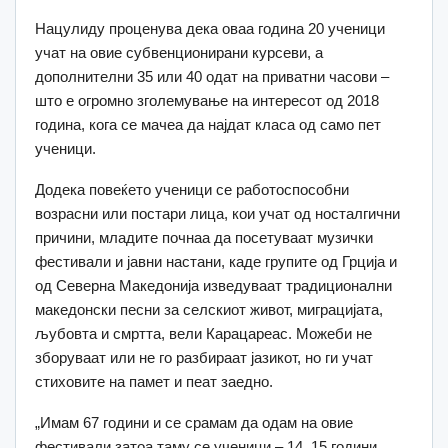
Нацулиду проценува дека оваа година 20 ученици
учат на овие субвенционирани курсеви, а
дополнителни 35 или 40 одат на приватни часови –
што е огромно зголемување на интересот од 2018
година, кога се мачеа да најдат класа од само пет
ученици.
Додека повеќето ученици се работоспособни
возрасни или постари лица, кои учат од носталгични
причини, младите почнаа да посетуваат музички
фестивали и јавни настани, каде групите од Грција и
од Северна Македонија изведуваат традиционални
македонски песни за селскиот живот, миграцијата,
љубовта и смртта, вели Карацареас. Можеби не
зборуваат или не го разбираат јазикот, но ги учат
стиховите на памет и пеат заедно.
„Имам 67 години и се срамам да одам на овие
фестивали затоа таму се ученици – 14, 15 години