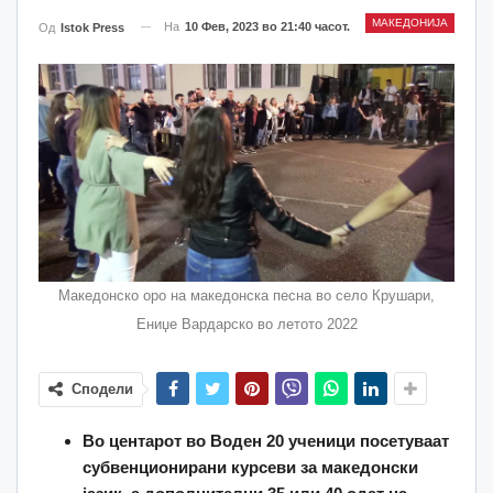
МАКЕДОНИЈА
На
10 Фев, 2023 во 21:40 часот.
Од
Istok Press
Македонско оро на македонска песна во село Крушари,
Ениџе Вардарско во летото 2022
Сподели
Во центарот во Воден 20 ученици посетуваат
субвенционирани курсеви за македонски