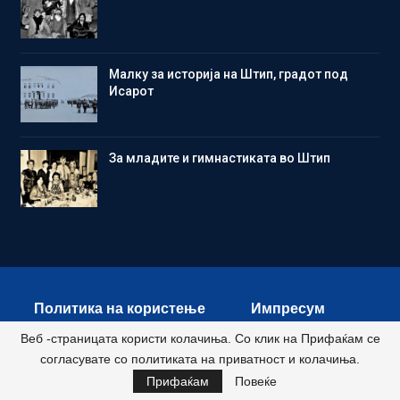
Малку за историја на Штип, градот под
Исарот
Зa младите и гимнастиката во Штип
Политика на користење
Импресум
Веб -страницата користи колачиња. Со клик на Прифаќам се
Контакт
согласувате со политиката на приватност и колачиња.
Прифаќам
Повеќе